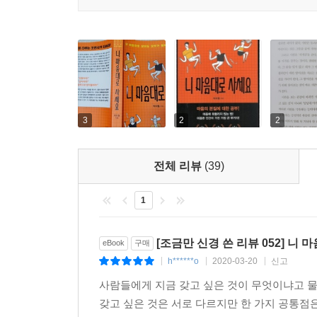
남들이 뭐라고 하든, 나를 어떻게 대하든 감사하
--- 「저자의 말」중에서
거울에 끼는 더러운 얼룩들을 말끔하게 제거할 수 
움직이게 된다. 나는 나의 호랑이를 길들일 수 있고
3
2
2
전체 리뷰
(39)
1
[조금만 신경 쓴 리뷰 052] 니
eBook
구매
h******o
2020-03-20
신고
|
|
|
사람들에게 지금 갖고 싶은 것이 무엇이냐고 물으면
갖고 싶은 것은 서로 다르지만 한 가지 공통점은