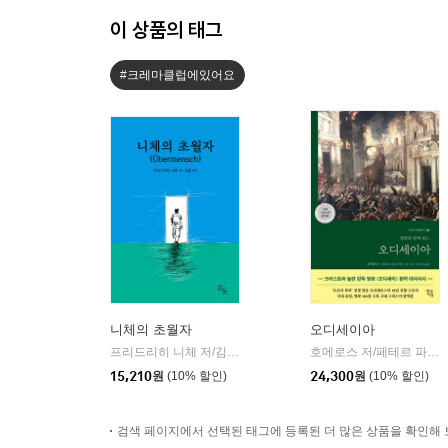
이 상품의 태그
#크레마클럽에있어요
니체의 초월자
오디세이아
프리드리히 니체 저/김철 편역
히읏
호메로스 저/페테르 파울 루벤스 그림/박문재 역
|
15,210
원
(10% 할인)
24,300
원
(10% 할인)
검색 페이지에서 선택된 태그에 등록된 더 많은 상품을 확인해 