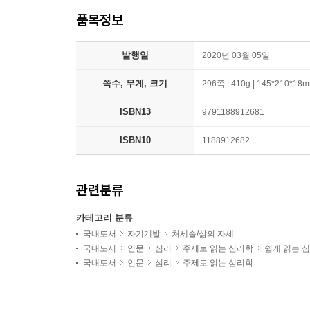
품목정보
발행일
2020년 03월 05일
쪽수, 무게, 크기
296쪽 | 410g | 145*210*18
ISBN13
9791188912681
ISBN10
1188912682
관련분류
카테고리 분류
국내도서
자기계발
처세술/삶의 자세
국내도서
인문
심리
주제로 읽는 심리학
쉽게 읽는 
국내도서
인문
심리
주제로 읽는 심리학