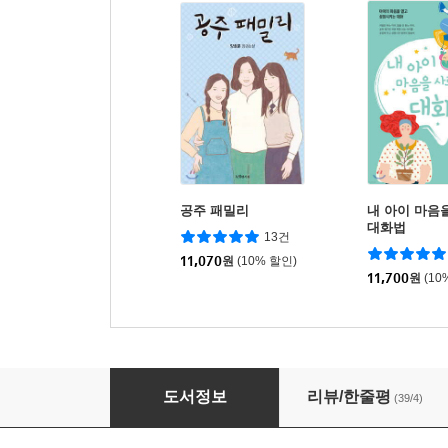
공주 패밀리
내 아이 마음
대화법
13건
11,070
원
(10% 할인)
11,700
원
(10
니 마음대로 사세요
도서정보
리뷰/한줄평
(39/4)