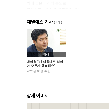
벽에 붙은 파리의 눈으로
마음에도 통하는 만유인력의 법칙
몸을 사용한다는 것
채널예스 기사
마음이란 무엇인가?
(1개)
마음은 거울이다
[1부 에필로그] 현금보다 더 소중한 지금
제2부 ㅡ 마음을 사용하는 법, 감동력
읽다
감동력의 탄생이 인간의 발달을 이끌었다
박이철 “내 마음대로 살아
야 모두가 행복해요”
가장 공평한 능력, 감동력
2020년 03월 09일
감동력은 마음의 주인이 되는 힘
감동력을 사용하는 사람들, 네오테니
감동력이 없어지면 생기는 일-마음 사용법을 배워야
감동력은 초능력-집념의 시크릿
상세 이미지
세상을 바꾸는 힘, 감동력의 활용기
시간에 대한 설렘