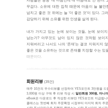
사람들은 종종 ‘내 마음인데 내 마음대로 안 된다.
“마음은 느낌에 가까운 것 같아요.”
무겁다. 소유에 대한 집착 때문에 마음이 늘 불안
“그렇다면 지금 당신의 마음상태는 어떤가요?”
넘치고 좋은 것 위에는 늘 ‘더 좋은 것’이 있다.
“제 마음은 계란과 같아요. 조금만 거칠게 다뤄도 
감당하기 위해 소유를 위한 인생을 살게 된다.
“제 마음은 사과와 같아요. 당장은 상큼하지만 상하기
“제 마음은 돌과 같아요. 감동도 없고 딱딱하고 건조
내가 가지고 있는 눈에 보이는 것들, 눈에 보이지는
“마음은 저마다 자기가 생각하는 모습으로 존재할 수
남는가? 아무것도 남아 있지 않은 것처럼 보이지
여주지 않는 거죠? 만일 마음이란 것이 감정일 수도 
지워버리고 나서도 나의 ‘존재’는 결코 지워지지 않
마음을 정할 수 있다는 말이잖아요?”
좋은 것을 소유하는 것으로 존재를 치장할 수는 있을
마음이란 이렇듯 원래 자신의 마음대로 할 수 있어야
때문이다.
은 ‘내 마음이 그렇게 마음처럼 되지 않아.’라는 하
마치 ‘엿장수 맘대로’처럼 마음은 원래 자신의 마음대
시인 박노해는 말했다. “마음으로부터 모든 것이 시
리고 우리는 얼마나 바보 같았는가? 자기 마음대로 할 수
무기가 될 수 있다. 우리는 온전한 삶의 주인으로
회원리뷰
일이 먼저다.
(39건)
내 마음에 상처를 낼 수 있는 것은 나 자신뿐이다.
매주 10건의 우수리뷰를 선정하여 YES포인트 3만원을 드
이다. 내가 받아들일 때만 마음에 상처 자국이 생긴
3,000원 이상 구매 후 리뷰 작성 시
일반회원 300원, 마니아
내 안의 호랑이를 다루는 조련사가 되어라!
는 것을 볼 수 있는 능력, 그것이 제대로 보는 능력이
eBook은 다운로드 후 작성한 리뷰만 YES포인트 지급됩니
--- p.254~255
클래스는 첫번째 회차 주문확정 시점부터 마지막 회차 주문
우리의 마음 안에는 호랑이와 조련사가 나란히 
사락 독서모임으로 진행된 클래스는 사락 독서모임 게시판