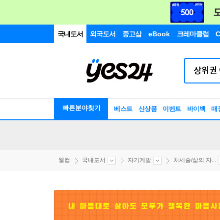
국내도서
외국도서
중고샵
eBook
크레마클럽
C
빠른분야찾기
베스트
신상품
이벤트
바이백
매
웰컴
국내도서
자기계발
처세술/삶의 자...