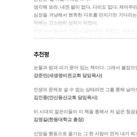
생각해 보라. 내겐 팔이 없다. 다리도 없다. 제아무
심장을 겨냥해서 뾰족한 다트를 던지기만 기다리는 
적에는 고스란히 상처가 되었다.
못된 아이들에게 한참 시달릴 때는 두렵고, 우울하고
미수에 그친 자살 기도로 초등학생 시절을 마무리 
세계 곳곳을 돌아다니며 수만 명에 이르는 어린 
추천평
미국에만 도는 전염병이 아니었다. 도리어 세계적인
초보 아빠로서, 난 아기를 지키는 일에 세계 챔피
눈물과 땀과 피가 묻어 있는 책이다. 그래서 붙잡으면
그렇다고 유리벽을 만들어서 따로 떼어 놓을 수도 
강준민(새생명비전교회 담임목사)
될지도 모른다. 그런 사태를 막기 위해서 또래들의 
어린 시절에 나는 평생 직업을 가질 수 없을 것 같고,
인생의 문제로 설 수 없는 상태라면 그를 통해 날아
미래가 보이지 않던 나의 절망에 하나님은 기적처럼 
김인중(안산동산교회 담임목사)
당신도 나와 같이 도전하지 않겠는가?
- Nick Vujicic
이 시대의 젊은이들이 이 책을 통해서 저 넓은 창공
김영길(한동대학교 총장)
어두운 구석까지 품는 내 사랑 카나에와의 러브 스
신앙을 행동으로 옮기는 그 한 사람이 먼저 내가 되