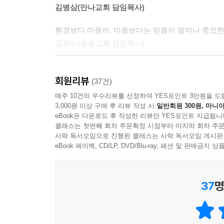
김병삼(만나교회 담임목사)
그동안 보았던 로맨스 영화 전체를 통틀어 가장 로
얼추 짐작할 수 있는 현실 세계의 이야기다. 이
환경보다 마음이, 마음보다는 믿음이 얼마나 중요한
차례였다.
김유수(월광교회 담임목사)
카나에의 어머니와 언니는 조금도 망설이지 않고 
그러니까 예비 장모님은 소식을 듣자마자 외쳤다고 했
그의 끝없는 도전에 다시 한 번 놀랄 준비가 되어 있
몇 주 전, 카나에와 내가 사랑에 빠졌다는 요
회원리뷰
김주하(MBC 아나운서)
(37건)
기도했다고 한다. 할머니와 고모, 이모, 삼촌들과
매주 10건의 우수리뷰를 선정하여 YES포인트 3만원을 드
나눈 게 큰 보탬이 됐다. 아무도 팔다리가 없는 
팔이 아닌 턱으로 안을 수 있다는 것을 가르쳐 준 
3,000원 이상 구매 후 리뷰 작성 시
일반회원 300원, 마니아
있었지만, 주님을 좇아 사는 삶을 소개하고 카나에
것을 알려준 그가, 이제는 날개가 아닌 믿음으로 세
eBook은 다운로드 후 작성한 리뷰만 YES포인트 지급됩니
본가에는 몇 주 동안 소중한 짝을 만나서 새로운
클래스는 첫번째 회차 주문확정 시점부터 마지막 회차 주문
김재원(KBS 아나운서)
사락 독서모임으로 진행된 클래스는 사락 독서모임 게시판
걸렸기 때문이었다. 하지만 아버지와 어머니는 모
eBook 페이백, CD/LP, DVD/Blu-ray, 패션 및 판매금
찾아볼 수 없는 차원의 지혜가 있었다. 다섯 살
분명 절망적인데 그에게서 절망의 냄새조차 느낄 수
까닭이었다.
김형준(동안교회 담임목사)
아버지와 어머니가 내놓은 까다로운 질문에 답하면
37
명
그는 이 절망의 늪을 빠져 나오는 법을 가르쳐 주는
요인 탓에 팔다리가 없이 태어난 게 아니었음에도 불
박성민(한국 C.C.C 대표)
대가족을 이루고 싶어 했던 예비 신부는 지체 없이
쉬울 거예요. 두 분은 느닷없이 닉을 만났지만, 저
기적을 창출하는 그를 통해 우리의 가슴에 희망의 