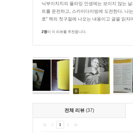
돌아보지 않고 달아날 수도 있었는데 한사코 곁에
그의 삶은 희망 그 자체이다. 하나님의 사랑을 체험할
닉부이치치의 플라잉 인생에는 보이지 않는 날개가
것이다.
이영훈(여의도순복음교회 담임목사)
트를 운전하고, 스카이다이빙에 도전한다. 나는
당시에는 사업체를 이끌며 짊어진 부채 탓에 쓸모없
호” 책의 첫구절에 나오는 내용이고 글을 읽자마
믿음의 인생에는 날개가 있음을 보여 주는 이 책을 
그때마다 사랑에는 가격표가 없다는 사실을 일깨웠
이찬수(분당우리교회 담임목사)
여실히 보여 주었다. 배려하고 보살피고 사랑을 쏟아
2명
이 이 리뷰를 추천합니다.
채무를 생각할 때 가장 괴로운 대목은 자금을 
닉을 보면서 절망할 사람이 이 땅에 누가 있을까.
돌아다니며 보낸다는 건 상상하기도 싫었다. 예비
이태형(국민일보 부국장)
참이었는데 일이 틀어지고 만 것이다.
사업이 이익을 내지 못하게 됐다고 털어놓자, 카나에
닉이 첫 아이를 ‘허그’할 수 없어 천으로 함께 동여
먹고살 수 있을 거예요.” 눈곱만큼도 머뭇거리지 
조정민(목사,「사람이 선물이다」저자)
부드럽게 쓰다듬으며 늘 곁을 지키겠다는 말로 위로
날마다 나를 위해 기도하는 줄 알고 있었기에 그 말
정말 ‘Unstoppable’한 닉의 삶을 보면 ‘Unstoppa
6
누군가 내 필요를 알고 주님께서 채워 주시길 
진재혁(지구촌교회 담임목사)
공급하시는 하나님께 내 상처를 치유하시고 평화와 
어느덧 카나에는 나로 하여금 그리스도 안에 머물게 
바라만 보아도 그의 글만 읽어도 우리는 일어설 수밖
전체 리뷰
(37)
노릇을 제대로 해내는 데 필요한 열쇠가 되었다. 따
홍민기(호산나교회 담임목사)
내 마음을 헤아려 격려를 아끼지 않았지만, 그보다 
1
수 없는 요소들을 공급하시길 하나님께 간청했다는 