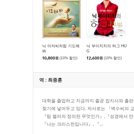
닉 아저씨처럼 기도해
닉 부이치치의 허그 HU
봐
G
10,800
원
(10% 할인)
12,600
원
(10% 할인)
역 :
최종훈
대학을 졸업하고 지금까지 줄곧 잡지사와 출판사에
찾기에 넣어두고 있다. 저서로는 『벽수씨의 
『팀 켈러의 정의란 무엇인가』,『성경에서 만난
『나는 크리스천입니다』, 『...