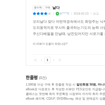
영향을 미치는 요소들은 그녀에게도 파장을 미쳤다.
날다
종이책
구매
필요해지는 날이 온다면 나도 그러고 싶었다.
b*****5
2018-02-23
신고
|
|
|
사랑하는 사이라면 돌려받을 뜻 없이 기꺼이 줄 
오리날다 맞다 어떤역경속에서도 희망주는 닉
우선이었다. 함께 시간을 보내고, 영화를 보고,
도의동역자로 무사히 출국하는기도의 능력 사
존재한다는 게 갈수록 놀라웠다. 카나에한테서 받
주신다베필을 만날때. 남친있어지만 서로가좋 
인간으로 발전해 가길 바라는 소망이 생긴 것이다.
어린 시절, 언젠가 만날 아내에게 바라는 열 가지 
이 리뷰가 도움이 되었나요?
조건들과 잘 들어맞는 아가씨냐?” 일기장을 꺼내 다
“예, 딱 맞아요! 하나도 빼놓지 않고 다 똑같아요!”
1
흥미롭고 또 멋진 일이었다. 나이로는 내가 몇 살
요소들, 또는 잠재의식 속에 숨은 은밀한 소망 따위
깊고 풍성해진다고 믿는다.
한줄평
(0건)
믿음은 성장하지 않으면 퇴보하기 마련이다. 사랑
1,000원 이상 구매 후 한줄평 작성 시
일반회원 50원, 마니
보내셔서 서로 사랑하고 거룩한 은혜를 만끽하며 
eBook은 다운로드 후 작성한 리뷰만 YES포인트 지급됩니
광을 돌리게 하셨다.
클래스는 첫번째 회차 주문확정 시점부터 마지막 회차 주문
사랑은 전염된다. 어느 날인가는 나이가 지긋한 아
eBook 페이백, CD/LP, DVD/Blu-ray, 패션 및 판매금
“두 분 덕에 참 사랑이 존재한다는 걸 다시 믿을 