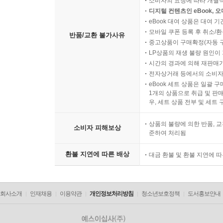
소비자의 요청에 따라 개별
디지털 컨텐츠인 eBook, 
eBook 대여 상품은 대여 기
모바일 쿠폰 등록 후 취소/환
반품/교환 불가사유
중고상품이 구매확정(자동 
LP상품의 재생 불량 원인이 기
시간의 경과에 의해 재판매가
전자상거래 등에서의 소비자
eBook 세트 상품은 일괄 
1개의 상품으로 취급 및 판매
우, 세트 상품 전부 및 세트
상품의 불량에 의한 반품, 교
소비자 피해보상
준하여 처리됨
환불 지연에 따른 배상
대금 환불 및 환불 지연에 
회사소개
인재채용
이용약관
개인정보처리방침
청소년보호정책
도서홍보안내