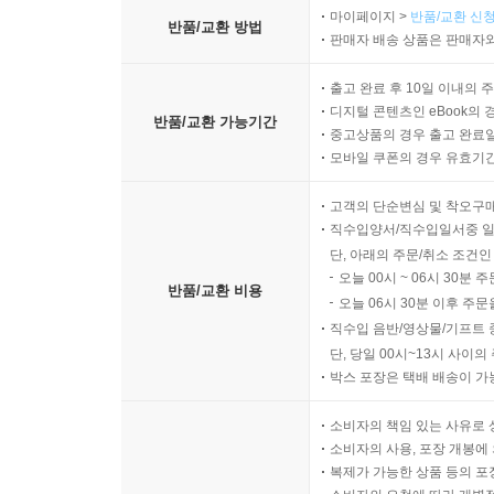
마이페이지 >
반품/교환 신청
반품/교환 방법
판매자 배송 상품은 판매자와
출고 완료 후 10일 이내의 
디지털 콘텐츠인 eBook의 
반품/교환 가능기간
중고상품의 경우 출고 완료일
모바일 쿠폰의 경우 유효기간(
고객의 단순변심 및 착오구
직수입양서/직수입일서중 일
단, 아래의 주문/취소 조건인
오늘 00시 ~ 06시 30분 
반품/교환 비용
오늘 06시 30분 이후 주문
직수입 음반/영상물/기프트 
단, 당일 00시~13시 사이
박스 포장은 택배 배송이 가
소비자의 책임 있는 사유로 
소비자의 사용, 포장 개봉에 
복제가 가능한 상품 등의 포장을 