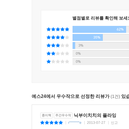
카나에는 아버지와 어머니에게 나를 깊이 사랑하며
유재필(순복음노원교회 위임목사)
관련해서라면 지나치리만치 방어적이 되는 이 어른들을
여성을 보내 주셨다.
별점별로 리뷰를 확인해 보세
이 책은 장애는 전혀 문제가 되지 않을 뿐 아니라 
카나에의 감정은 지극히 진지해서 겉으로 드러날 
이규현(수영로교회 담임목사)
62%
마주하는 일상 속에서 행동으로 사랑을 표현할 줄 알
35%
내게 쏟는 사랑과 관심의 깊이를 처음 실감한 건 
나는 이 책을 읽은 모든 사람들이 닉의 구주요 주님
3%
알게 됐다. 약혼조차 하지 않았지만 분명히 결혼을 
이동원(지구촌교회 원로목사)
0%
카나에는 나의 한없이 어두운 모습을 보았다. 어쩌면
제목부터 우리의 등이 근질거린다. 내게 숨겨졌던 날
0%
고민할 여유조차 없는 형편이었다. 이제 막 함께 
이성미(연예인)
있었다.
앞서 2장에서 경기 침체기를 맞아 AIA에 닥친 일
현실에만 두 눈이 사로잡혀 있다면 우리에게는 결코
붕괴의 위협에 시달리는 동안에도 카나에는 줄곧 끝
이재훈(온누리교회 담임목사)
무조건적인 사랑을 그처럼 강하게 느껴 본 적이 없었
예스24에서 우수작으로 선정한 리뷰가
(1건)
있습
하지만 그들은 모두 가족이다. 핏줄은 그럴 수 있다
아무것도 할 수 없는 우리들에게 … 이 책은 정답이
마음만 먹으면 언제든지 한쪽 끝을 자르고 떠날 수
카나에는 영웅적이라고밖에 표현할 길이 없는 방식
닉부이치치의 플라잉
종이책
주간우수작
이영표(전 축구국가대표선수)
새로 사귄 여자친구에게 경영 중인 회사가 상당한 
r*******e
2013-07-27
신고
|
|
|