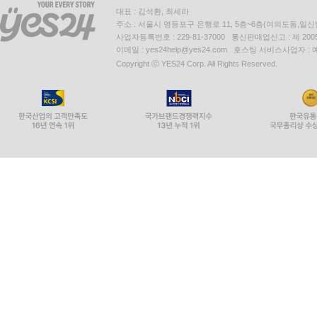
대표 : 김석환, 최세라
주소 : 서울시 영등포구 은행로 11, 5층~6층(여의도동,일신
사업자등록번호 : 229-81-37000 통신판매업신고 : 제 200
이메일 : yes24help@yes24.com 호스팅 서비스사업자 :
Copyright ⓒ YES24 Corp. All Rights Reserved.