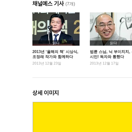
채널예스 기사
3. 가슴 뜨거워지는 일을 찾으라
(7개)
질병을 안고 씨름한다면,
4. 아파도, 삶은 터무니없을 만큼 아름답다
3부 정말 날기 원한다면, 세상의 중력에서 벗어나라
읽다
읽다
세상과 이별하고 싶을 때,
2013년 ‘올해의 책’ 시상식,
법륜 스님, 닉 부이치치,
조정래 작가와 함께하다
시민! 독자와 통했다
1. 가장 빛나는 선물은 아직 도착하지 않았다
2013년 12월 23일
2013년 12월 17일
불의가 싸움을 걸어올 때,
2. 절망이 시비를 걸어오면 정면 승부하라
상세 이미지
4부 날고 있는 바로 당신이 기적이다
장애물이 발목을 잡을 때,
1. 움켜쥔 손을 놓으면 하나님이 꽉 붙드신다
진짜 기적을 보기 원한다면,