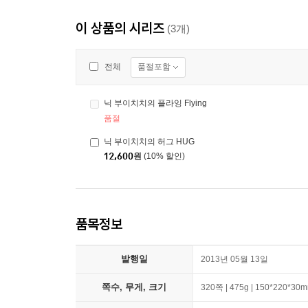
이 상품의 시리즈
(3개)
품절포함
전체
닉 부이치치의 플라잉 Flying
품절
닉 부이치치의 허그 HUG
12,600
원
(10% 할인)
품목정보
발행일
2013년 05월 13일
쪽수, 무게, 크기
320쪽 | 475g | 150*220*30