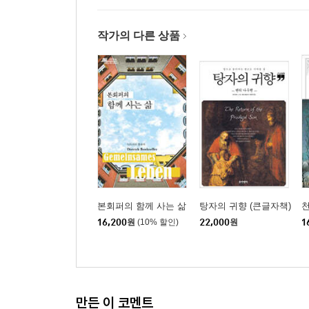
작가의 다른 상품
본회퍼의 함께 사는 삶
탕자의 귀향 (큰글자책)
천
16,200
원
(10% 할인)
22,000
원
1
만든 이 코멘트