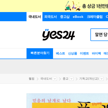
국내도서
외국도서
중고샵
eBook
크레마클럽
C
빠른분야찾기
베스트
신상품
이벤트
바이백
매
웰컴
국내도서
종교
기독교(개신교)