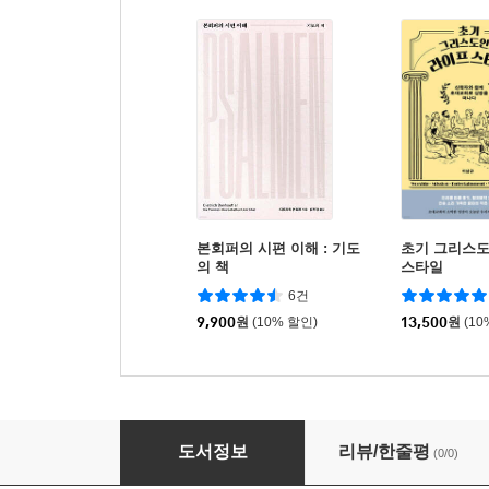
본회퍼의 시편 이해 : 기도
초기 그리스
의 책
스타일
6건
9,900
원
(10% 할인)
13,500
원
(10
본회퍼의 함께 사는 삶
도서정보
리뷰/한줄평
(0/0)