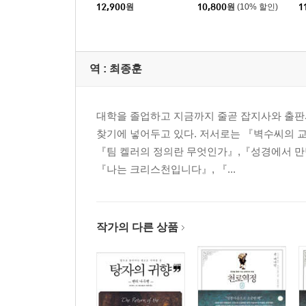
12,900
원
10,800
원
(10% 할인)
1
역 :
최종훈
대학을 졸업하고 지금까지 줄곧 잡지사와 출판사에
찾기에 넣어두고 있다. 저서로는 『벽수씨의 
『팀 켈러의 정의란 무엇인가』,『성경에서 만난
『나는 크리스천입니다』, 『...
작가의 다른 상품