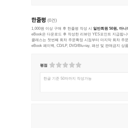
들, 사역하는 목회자, 가난하고 가엾고 외로운 이들,
되었다. 이 책에서 본회퍼는 영적 공동체와 정신
와 평화와 보호를 간구합니다. 손에 든 일을 내려놓
그리스도가 중심이 되어야 함을 강조한다. 그다음에
순간이 또 있을까요? 모든 활동을 멈추는 이 시점보
한줄평
(0건)
하는 죄 고백 등에 관한 실천 사항을 구체적으로 제
--- 「2. 함께 하는 생활」 중에서
1,000원 이상 구매 후 한줄평 작성 시
일반회원 50원, 마니
eBook은 다운로드 후 작성한 리뷰만 YES포인트 지급됩니
이 공동체의 목적은 “수도원적 은둔이 아니라, 
그리스도인 공동체는 서로를 위해 기도하는 중보에 
클래스는 첫번째 회차 주문확정 시점부터 마지막 회차 주문
상황에서 본회퍼는 기독교 신앙의 양심을 지키기 
무리 힘들게 하는 사람이라도 비난하거나 미워할 수
eBook 페이백, CD/LP, DVD/Blu-ray, 패션 및 판매금
당한다.
가운데 차츰 그리스도가 목숨 바쳐 구원한 형제, 
이는 감격스러운 깨달음입니다. 중보기도로 이겨 
이 국내 역본은 본회퍼 서거 80주년 기념 특별
평점
들어가야만 하는, 정결케 하는 목욕탕과도 같습니다.
생활상을 들려주는 한편, 이 공동체가 처했던 역
라는 약속이 담겨 있습니다.
한글 기준 50자까지 작성가능
설명한다.
--- 「3. 홀로 있는 시간」 중에서
그리스도인의 공동체는 하나님이 주신 선물이다. 
하지만 이번에도 하나님의 큰 은혜가 온전히 드러
입맛에 맞게 뜯어 고치려 하지 않으며, 형제의 
감당한다는 것은 그를 잃어버린 존재로 여겨 포기하
가는 자리다. 이 책은 교회 공동체 안에서 함께 살
사람이 만일 무슨 범죄한 일이 드러나거든 신령한 너
받아 주셨던 것처럼, 우리 역시 주님과의 사귐 안