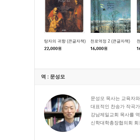
탕자의 귀향 (큰글자책)
천로역정 2 (큰글자책)
천
22,000
원
16,000
원
1
역 :
문성모
문성모 목사는 교육자와
대표적인 찬송가 작곡가
강남제일교회 목사를 역
신학대학총장협의회 회장