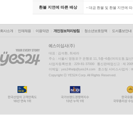
환불 지연에 따른 배상
대금 환불 및 환불 지연에 
회사소개
인재채용
이용약관
개인정보처리방침
청소년보호정책
도서홍보안내
대표 : 김석환, 최세라
주소 : 서울시 영등포구 은행로 11, 5층~6층(여의도동,일신
사업자등록번호 : 229-81-37000 통신판매업신고 : 제 200
이메일 : yes24help@yes24.com 호스팅 서비스사업자 :
Copyright ⓒ YES24 Corp. All Rights Reserved.