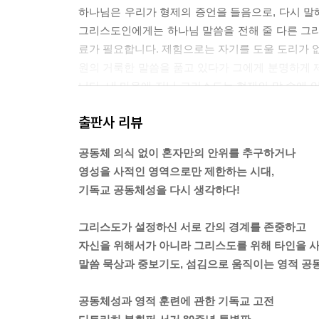
하나님은 우리가 형제의 증언을 들음으로, 다시 말
그리스도인에게는 하나님 말씀을 전해 줄 다른 그리
료가 필요합니다. 제힘으로는 자기를 도울 도리가 없
원의 거룩한 말씀을 품고 있다가 그에게 분명하게 
니다. 내 마음에 지닌 그리스도는 형제의 말 속에 
리스도는 확실합니다.
출판사 리뷰
--- 「1. 그리스도의 공동체」 중에서
공동체 의식 없이 혼자만의 안위를 추구하거나
인간적 사랑은 타인에 대한 나름대로의 상을 구축해
영성을 사적인 영역으로만 제한하는 시대,
로 주무릅니다. 영적 사랑은 다릅니다. 예수 그리
기독교 공동체성을 다시 생각하다!
게 새겨 주시려는 그 형상 말입니다. 그러므로 영적
치게 개인적이고 직접적인 영향을 미치거나 누군가
그리스도가 설정하신 서로 간의 경계를 존중하고
자극을 즐기지 않습니다. 명쾌한 하나님 말씀으로 타
자신을 위해서가 아니라 그리스도를 위해 타인을 사
시도록 기꺼이 놓아줍니다. 그리스도가 이편과 상대
말씀 묵상과 중보기도, 섬김으로 움직이는 영적 공
에서만 온전한 사귐을 구합니다.
--- 「1. 그리스도의 공동체」 중에서
공동체성과 영적 훈련에 관한 기독교 고전