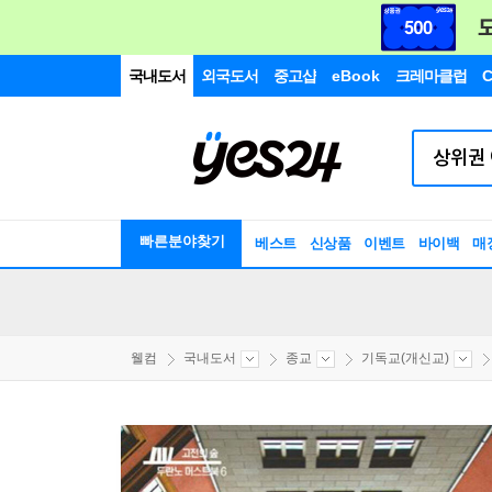
국내도서
외국도서
중고샵
eBook
크레마클럽
C
빠른분야찾기
베스트
신상품
이벤트
바이백
매
웰컴
국내도서
종교
기독교(개신교)