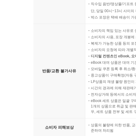
직수입 음반/영상물/기프트 
단, 당일 00시~13시 사이
박스 포장은 택배 배송이 가
소비자의 책임 있는 사유로 
소비자의 사용, 포장 개봉에 
복제가 가능한 상품 등의 포장을 
소비자의 요청에 따라 개별
디지털 컨텐츠인 eBook, 
eBook 대여 상품은 대여 기
모바일 쿠폰 등록 후 취소/환
반품/교환 불가사유
중고상품이 구매확정(자동 
LP상품의 재생 불량 원인이 기
시간의 경과에 의해 재판매가
전자상거래 등에서의 소비자
eBook 세트 상품은 일괄 
1개의 상품으로 취급 및 판매
우, 세트 상품 전부 및 세트
상품의 불량에 의한 반품, 교
소비자 피해보상
준하여 처리됨