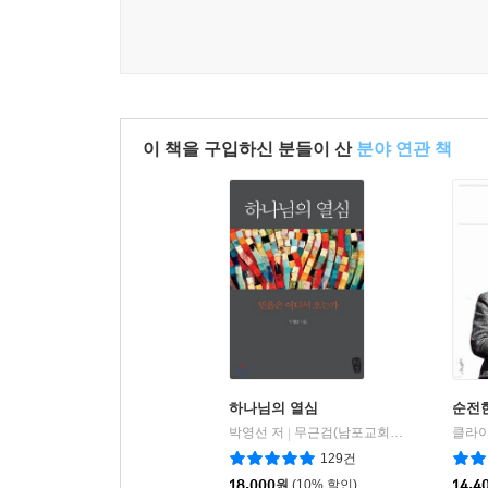
우리는 형제의 죄를 감당할 수 있으며, 그를 비난할
면, 자신이 성실하게 기도하고 중보하지 못해서, 
동체와 형제들에게 상처를 입힌 것이 아닌지 자신을
--- 「4. 형제 섬김」 중에서
이 책을 구입하신 분들이 산
분야 연관 책
경건한 체하는 공동체는 그 누구도 죄인이 되는 것
려 합니다. 감히 죄인이 되어서는 안 되는 것입니
니다. 그래서 너나없이 자기 죄를 끌어안고 홀로 거
의 은혜가 있습니다. 복음은 우리로 하여금 진리를 
제 당신을 사랑하시는 하나님 앞에 죄인이라는 본연
생이나 공로를 바라지 않으십니다. 오직 당신만을 
--- 「5. 죄 고백과 성만찬」 중에서
하나님의 열심
순전
박영선 저
무근검(남포교회출판부)
|
129건
18,000
원
(10% 할인)
14,4