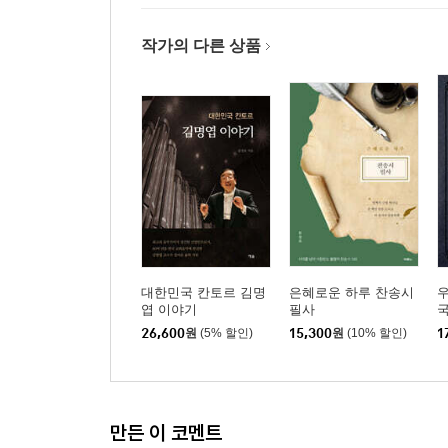
작가의 다른 상품
대한민국 칸토르 김명
은혜로운 하루 찬송시
우
엽 이야기
필사
26,600
원
(5% 할인)
15,300
원
(10% 할인)
1
만든 이 코멘트