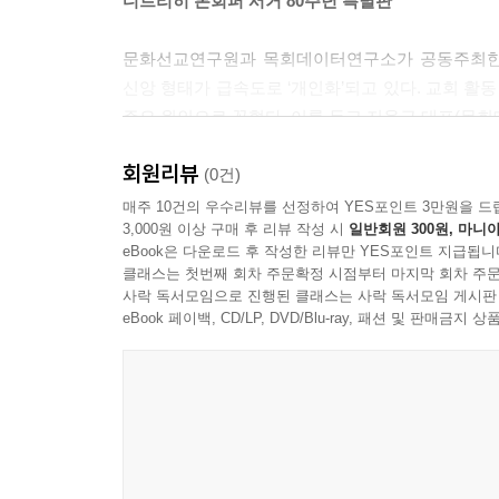
디트리히 본회퍼 서거 80주년 특별판
목회자는 교인들에 대해 불평해서는 안 됩니다. 사
목회자는 하나님과 사람들 앞에서 고발인 노릇을 
문화선교연구원과 목회데이터연구소가 공동주최한 
평이 올라오기 시작한다면, 하나님이 흩어 버리셔야
신앙 형태가 급속도로 ‘개인화’되고 있다. 교회 활동 
경우라면 그처럼 곤란한 처지에 빠지도록 이끄신 하
주요 원인으로 꼽혔다. 이를 두고 지용근 대표(목회
자가 되지 않도록 조심해야 합니다. 오히려 자신의 
게 해 달라고 기도하십시오. 자신이 죄를 짓고 있음
회원리뷰
개인화와 고립이 일상이 된 시대다. 소셜 미디어를
(0건)
--- 「1. 그리스도의 공동체」 중에서
타인에게 보여 주고 싶은 것만을 과시하는 피상적 
매주 10건의 우수리뷰를 선정하여 YES포인트 3만원을 드
3,000원 이상 구매 후 리뷰 작성 시
일반회원 300원, 마니아
관심이 없고 신앙은 사적인 영역으로 축소되고 있다
한 사람이 공동체를 위해 기도할 수 있으려면 나
eBook은 다운로드 후 작성한 리뷰만 YES포인트 지급됩니
해 주지 않으면 어떻게 한 사람이 공동체 전체를 
클래스는 첫번째 회차 주문확정 시점부터 마지막 회차 주문
기독교 공동체성에 관한 고전인 《본회퍼의 함께 사
사락 독서모임으로 진행된 클래스는 사락 독서모임 게시판
근거한 지지로 바뀌어야 합니다. 그렇지 않으면 공
모여서 하나님 말씀과 성찬을 나누고 서로의 짐을 
eBook 페이백, CD/LP, DVD/Blu-ray, 패션 및 판매금
개인의 기도가 아니라 공동체의 기도가 되어야 합니
안에 있다는 것이 무슨 의미인지, 실제로 그 안에서
의 일상생활을 공유해야 합니다. 다른 지체들의 관심
모르는 것이 없어야 합니다.
교회 공동체 안에서 함께 살아가는 일의 기쁨과 도
--- 「2. 함께 하는 생활」 중에서
본회퍼는 핑켄발데 신학생들과 함께 ‘형제의 집’(Br
저녁 기도에 몇 마디 보탤 말이 있습니다. 이 시간
집’은 20세기 최초 개신교 수도 생활 공동체라고