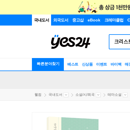
국내도서
외국도서
중고샵
eBook
크레마클럽
C
빠른분야찾기
베스트
신상품
이벤트
바이백
매
웰컴
국내도서
소설/시/희곡
테마소설