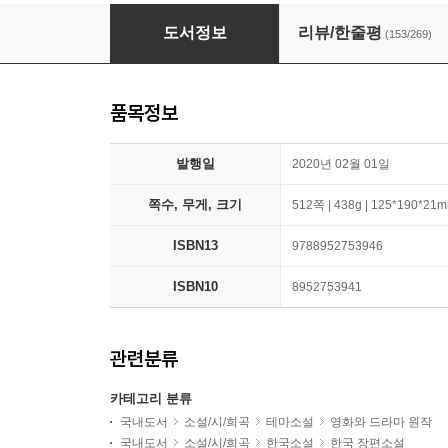
날씨가 좋으면 찾아가겠어요
도서정보
리뷰/한줄평
(153/269)
품목정보
발행일
2020년 02월 01일
쪽수, 무게, 크기
512쪽 | 438g | 125*190*21
ISBN13
9788952753946
ISBN10
8952753941
관련분류
카테고리 분류
국내도서
소설/시/희곡
테마소설
영화와 드라마 원작
국내도서
소설/시/희곡
한국소설
한국 장편소설