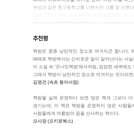
은섭과 같은 중고등학교를 나왔지만 그를 잘 모른다.
많이 그녀의 인생 어떤 페이지에 등장했었다. 굿나
해원과 그녀를 향한 등댓불이 다시금 켜져버린 은
그녀를 상처 입힌다.
추천평
책방은 종종 낭만적인 장소로 여겨지곤 합니다. 
때때로 책방에서는 신비로운 일이 일어난다는 사실
이 소설 속 ‘굿나잇책방’에서처럼, 캄캄한 새벽에도
그래서 책방이 낭만적인 장소로 여겨지는 것이라면,
김영건 (속초 동아서점)
책방을 실제 운영하다 보면 많은 책과 그보다 더
생기는데, 이 책은 책방을 운영하지 않은 사람들
사람들에게 여름밤의 꿈을 선사하는 책이다.
오사장 (오키로북스)