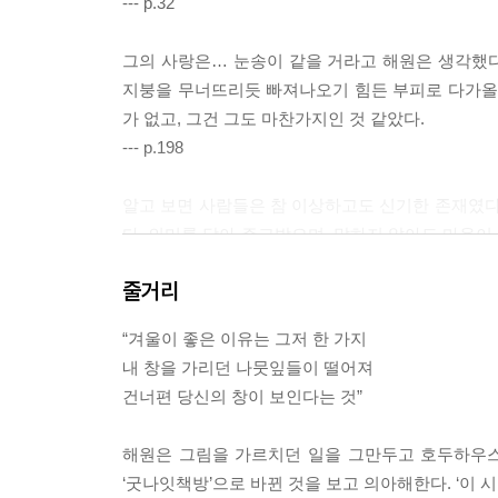
--- p.32
그의 사랑은… 눈송이 같을 거라고 해원은 생각했다
지붕을 무너뜨리듯 빠져나오기 힘든 부피로 다가올 
가 없고, 그건 그도 마찬가지인 것 같았다.
--- p.198
알고 보면 사람들은 참 이상하고도 신기한 존재였다
다. 의미를 담아 주고받으며, 말하지 않아도 마음이
피었다 지고 사람들만 울고 웃는다. 어느새 봄기운
줄거리
--- p.407
“겨울이 좋은 이유는 그저 한 가지
내 창을 가리던 나뭇잎들이 떨어져
건너편 당신의 창이 보인다는 것”
해원은 그림을 가르치던 일을 그만두고 호두하우스
‘굿나잇책방’으로 바뀐 것을 보고 의아해한다. ‘이 시