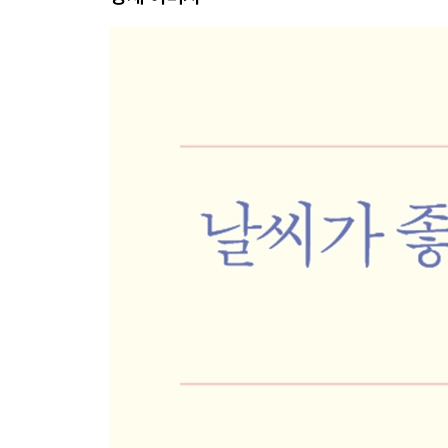
눈물차 레시피
그림 속의 마을
두 개의 이야기
답장을 드립니다
어떤 고백
스노우볼
산에서 쓰다
오두막으로 가는 길
다시 만날 때까지
긴 겨울이 지나고
봄날의 북현리
시스터필드의 미로
작가의 말