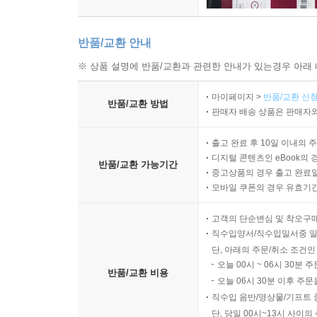
반품/교환 안내
※ 상품 설명에 반품/교환과 관련한 안내가 있는경우 아래 
마이페이지 >
반품/교환 신청
반품/교환 방법
판매자 배송 상품은 판매자와
출고 완료 후 10일 이내의 
디지털 콘텐츠인 eBook의 
반품/교환 가능기간
중고상품의 경우 출고 완료일
모바일 쿠폰의 경우 유효기간(
고객의 단순변심 및 착오구
직수입양서/직수입일서중 일
단, 아래의 주문/취소 조건인
오늘 00시 ~ 06시 30분 
반품/교환 비용
오늘 06시 30분 이후 주문
직수입 음반/영상물/기프트 
단, 당일 00시~13시 사이