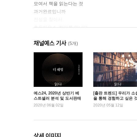
모여서 책을 읽는다는 것
과거완료입니까
전설을 찾아서
호두하우스, 한파를 만나다
쇠똥구리를 싫어한 소년의 비밀
채널예스 기사
나도냉이야
(5개)
의심이 이루어지는 곳
늑대의 은빛 눈썹
무궁화기차가 문제였다
이벤트를 합시다
굿나잇책방 북스테이
읽다
읽다
모두에게 감사를
예스24, 2020년 상반기 베
[출판 트렌드] 우리가 소
스트셀러 분석 및 도서판매
을 통해 경험하고 싶은 
남쪽으로 하양까지
동향 발표
2020년 06월 02일
2020년 05월 12일
눈 오는 밤의 러브레터
호두하우스의 미래
나뭇잎에 쓰는 소설
다시, 마시멜로의 꽃말
상세 이미지