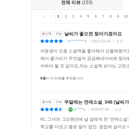
전체 리뷰
(153)
1
2
3
4
5
6
7
8
9
10
날씨가 좋으면 찾아가겠어요
종이책
구매
b**********3
2021-01-04
신고
|
|
|
여동생이 요즘 소설책을 좋아해서 선물해줬어요
해서 줄거리가 무엇일까 궁금해네이버에 찾아봤
어봐야 될 것 같아요.저는 소설책 보다는 고전소
6명
이 이 리뷰를 추천합니다.
주말에는 연애소설_046 (날씨
종이책
구매
w*****y
2020-07-04
신고
|
|
|
#1. 그녀와 그오랜만에 날 설레게 한 '연애소
학교를 다녔고 별로 말이 없던, 옆집에 살아도 