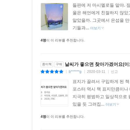
들판에 저 마시멜로들 말야. 짚
울은 해언에게 친절하지 않았고
알았을까. 그곳에서 은섭을 만
기들과...
더보기
4명
이 이 리뷰를 추천합니다.
날씨가 좋으면 찾아가겠어요(이도
종이책
구매
b******g
2020-03-11
신고
|
|
|
표지가 끌려서 구입하게 된 책
포스터 역시 책 표지만큼이나
지극히 평범하고 일상적으로 
있을 듯 그려집...
더보기
4명
이 이 리뷰를 추천합니다.