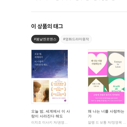
이 상품의 태그
#봄날엔로맨스
#영화드라마원작
오늘 밤, 세계에서 이 사
왜 나는 너를 사랑하는
랑이 사라진다 해도
가
이치조 미사키 저/권영주 역
모모
알랭 드 보통 저/정영목 역
|