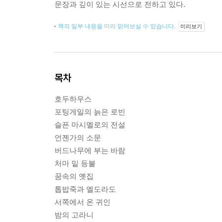
문장과 깊이 있는 시선으로 전하고 있다.
책의 일부 내용을 미리 읽어보실 수 있습니다.
미리보기
목차
호두하우스
포팅게일의 늙은 로빈
슬픈 마시멜로의 전설
언젠가의 소문
버드나무에 부는 바람
처마 밑 등불
꿈속의 옛집
톱밥죽과 엘도라도
서쪽에서 온 귀인
밤의 고라니