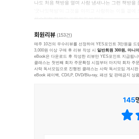
나도 처음 책방을 열며 사람 냄새나는 그런 책방을 
‘굿나잇책방’이 그것을 아끼고 사랑하는 이들 곁에
윤슬처럼 행복만 가득하길 바란다.
고영환 (책방서로)
회원리뷰
(153건)
매주 10건의 우수리뷰를 선정하여 YES포인트 3만원을 드
3,000원 이상 구매 후 리뷰 작성 시
일반회원 300원, 마니아
eBook은 다운로드 후 작성한 리뷰만 YES포인트 지급됩니
클래스는 첫번째 회차 주문확정 시점부터 마지막 회차 주문
사락 독서모임으로 진행된 클래스는 사락 독서모임 게시판
eBook 페이백, CD/LP, DVD/Blu-ray, 패션 및 판매금
145