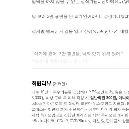
입덕을 하지 않을 수 없는 정작가님.. 팬이에요.. (@love
너는 우주를 전혀 모르는데, 어떻게 우주를 넘어서는 
날 보러 2만 광년을 온 외계인이라니.. 설렌다. (@christ
--- p.103
정세랑 월드에서 길을 잃고 싶어요. 또 만나요, 제발♡ (@
나쁜 새끼. 이마에 뽀뽀를 하고는 우주 끝까지 달
--- p.108
“여기에 왔어. 2만 광년을, 너와 있기 위해 왔어.”
“네가 내 여행이잖아. 잊지 마.”
“네가 내 여행이잖아. 잊지 마.”
--- p.138
외로운 갈비뼈,
날 사랑하지 않아서가 아니었던 거야. 다만 오로지 
회원리뷰
그런 데를 짚어주는 지구에서 단 하나뿐일 러브 스
(305건)
할 수는 없었어. 역부족도 그런 역부족이 없었던 거
매주 10건의 우수리뷰를 선정하여 YES포인트 3만원을 드
--- p.147
3,000원 이상 구매 후 리뷰 작성 시
일반회원 300원, 마니아
순문학과 장르문학의 경계에서 자신만의 색깔을 확
eBook은 다운로드 후 작성한 리뷰만 YES포인트 지급됩니
희미한 누군가들의 이름을 불러주고 그 삶에 작은
멀리 떨어져 있어도, 심해를 헤매고 있어도 이어져 
클래스는 첫번째 회차 주문확정 시점부터 마지막 회차 주문
소수자성에 대한 풍부한 성찰과 폭력에 대한 예민
사락 독서모임으로 진행된 클래스는 사락 독서모임 게시판
--- p.151
내부로 긴밀히 불러들이는 윤리에 대한 신뢰와 응원이
eBook 페이백, CD/LP, DVD/Blu-ray, 패션 및 판매금
되었다. ‘자기보다 뒤에 올 여성 독자들을 보호해주