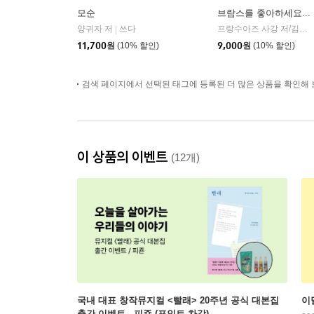
모순
브람스를 좋아하세요...
양귀자 저
쓰다
프랑수아즈 사강 저/김남주 역
|
11,700
원
(10% 할인)
9,000
원
(10% 할인)
검색 페이지에서 선택된 태그에 등록된 더 많은 상품을 확인해 
이 상품의 이벤트
(12개)
국내 대표 창작뮤지컬 <빨래> 20주년 공식 대본집
이
출간 이벤트 - 피죤 (포인트 차감)