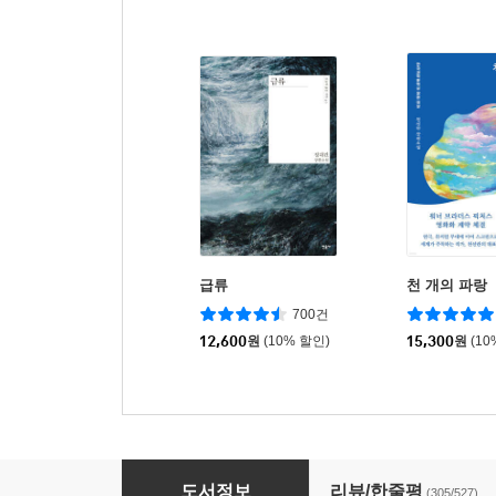
급류
천 개의 파랑
700건
12,600
원
(10% 할인)
15,300
원
(10
지구에서 한아뿐
도서정보
리뷰/한줄평
(305/527)