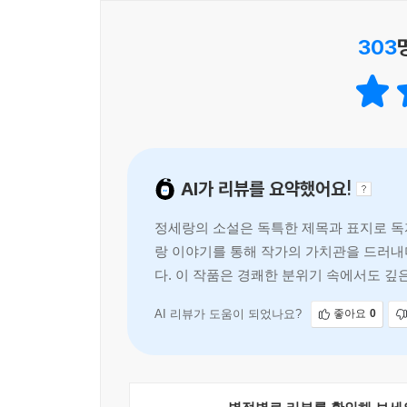
경민이 한아를 사랑하면, 그 별 전체가 한아를 사랑
있는 남성 인물을 작품 속에 구현해낸다. 작가는
--- p.155
303
이성애적 결합을 넘어 함께할 수 있는 다양한 관계
뭐라고 이름 붙이든 간에 한아는 망원경 앞의 저녁들
소설의 표지는 채지민 화가의 두 작품을 활용해 만
--- p.157
그림을 콕콕 집어놓고 두 버전의 표지로 삼아야지 오
하다. 일단은 두 사람의 ‘사랑’ 이야기니까. 사랑하
“다른 어떤 뼈에도 붙어 있지 않은 갈비뼈가 있는 거
그와 같은 ‘의리’에 기댈 때 그때만이 ‘영원’
--- p.171
AI가 리뷰를 요약했어요!
제작되어서 준비된 수량이 소진되면 더는 만질 수 없
“놓아버리고, 놓쳐버린 걸 인정해. 하지만 정말 사랑
정세랑의 소설은 독특한 제목과 표지로 독자
그럼 이제, ‘여행’을 시작해보자.
“말하지 마. 괜히.”
랑 이야기를 통해 작가의 가치관을 드러내
“아니, 해야겠어. 세상에…… 우주 끝까지 갔더니 네
다. 이 작품은 경쾌한 분위기 속에서도 깊
--- p.204~205
SNS 추천사 #지구에서한아뿐 (인스타그램 해시태그
AI 리뷰가 도움이 되었나요?
좋아요
0
“너의 사랑할 수 있는 능력 한도 내에서 최선을 다해
언제까지나 당당하게, 떠올리는 것만으로도 기분 좋아
--- p.205
딱 하나 ‘지구에서 한아뿐’이었는데 이로써 안 읽은
읽는 것도 너무 행복할 테니까. (@fillin***)