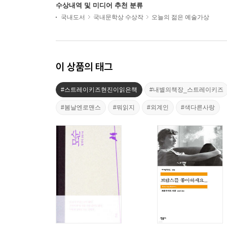
수상내역 및 미디어 추천 분류
국내도서
국내문학상 수상작
오늘의 젊은 예술가상
이 상품의 태그
#스트레이키즈현진이읽은책
#내별의책장_스트레이키즈
#봄날엔로맨스
#뭐읽지
#외계인
#색다른사랑