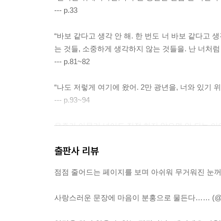
--- p.33
“바보 같다고 생각 안 해. 한 번도 너 바보 같다고
는 것들, 소중하게 생각하지 않는 것들을. 난 너처럼
--- p.81~82
“나도 저렇게 여기에 왔어. 2만 광년을, 너와 있기 위
--- p.93~94
우주가 아무리 넓어도 직접 하지 않으면 안 되는 
--- p.95~96
출판사 리뷰
그거 알아? 내가 너한테 반하는 바람에, 우리 별 전체
점점 줄어드는 페이지를 보며 아쉬워 무거워진 눈꺼풀을
--- p.102
사랑스러운 문장에 마음이 분홍으로 물든다…… (@dalda
그러니까, 웃기지? 나보다 내 망원경이 더 먼저 널 
--- p.102