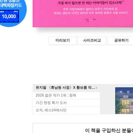
미리보기
사이즈비교
공유하기
뮤지컬 〈휴남동 서점〉X 황보름 작가 북토크
2026 젊은 작가 1위 : 청예
기간 한정 특가 도서
오직, 예스24에서만
이 책을 구입하신 분