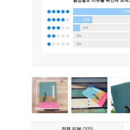
별점별로 리뷰를 확인해 보세
그러니까 결국 한아에겐 지금, 여기, 이 입술밖에 
한 사람을 위해 조각된 입술. 그 감정적인 입술이 
69
점점 줄어드는 페이지를 보며 아쉬워 무거워진 눈꺼풀을
--- p.216
22%
사랑스러운 문장에 마음이 분홍으로 물든다…… (@dalda
8%
흔하지 않지만 어떤 사랑은 항상성을 가지고, 요동치
0%
이렇게 다정하고 달달하고 사랑스럽고 친환경적인 
--- p.217
0%
마음이 간질간질 몽글몽글해지는 기분이다 (@dmswl
입덕을 하지 않을 수 없는 정작가님.. 팬이에요.. (@love
날 보러 2만 광년을 온 외계인이라니.. 설렌다. (@christ
근래 읽은 책중에 제일 흥미롭고 신박하다. (…) 글이 다
정세랑 작가님 소설은 읽고 있으면 다정하고 유쾌한
쏟아질 정도예요. (@book_instarg***)
전체 리뷰
(305)