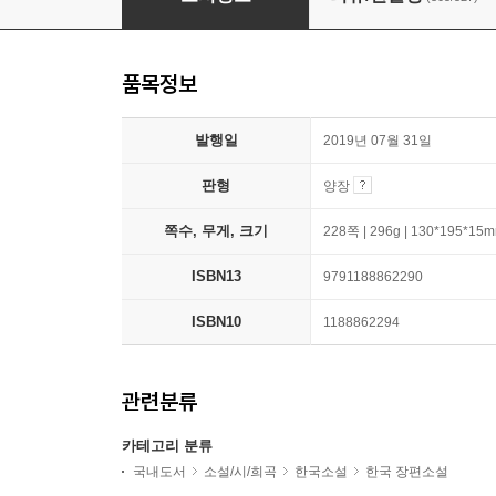
품목정보
발행일
2019년 07월 31일
판형
양장
쪽수, 무게, 크기
228쪽 | 296g | 130*195*15
ISBN13
9791188862290
ISBN10
1188862294
관련분류
카테고리 분류
국내도서
소설/시/희곡
한국소설
한국 장편소설