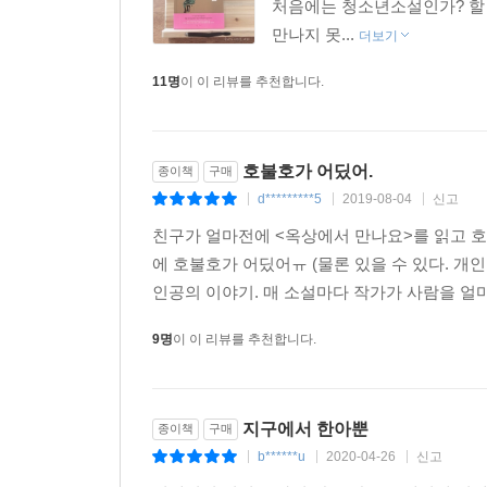
처음에는 청소년소설인가? 할 
없다 (@seungju***)
만나지 못...
더보기
오랜만에 집중해서 단숨에 끝냈다. 긴 문장을 열 번씩 
11명
이 이 리뷰를 추천합니다.
오랜만에 책에 이름 스탬프를 콕 찍었다. 전공서적이나 
호불호가 어딨어.
종이책
구매
사람도 아니면서 사랑하고 싶게 만드는 외계인 같으니라고. 
d*********5
2019-08-04
신고
|
|
|
앞으로 살면서 이보다 더 사랑스러운 책을 읽을 수 있을까?
친구가 얼마전에 <옥상에서 만나요>를 읽고 호
에 호불호가 어딨어ㅠ (물론 있을 수 있다. 
사랑이 몽실몽실 피어오르는 책이었습니다. (@pinetree
인공의 이야기. 매 소설마다 작가가 사람을 얼마
9명
이 이 리뷰를 추천합니다.
정세랑 월드에서 길을 잃고 싶어요. 또 만나요, 제발♡ (@
아름다운 문장들에 담긴 배려와 세심함을 내내 느끼며 
지구에서 한아뿐
종이책
구매
b******u
2020-04-26
신고
판타지틱의 소재를 글감으로 데리고 놀고 있는 
|
|
|