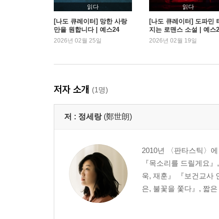
읽다
읽다
[나도 큐레이터] 망한 사랑
[나도 큐레이터] 도파민 
만을 원합니다 | 예스24
지는 로맨스 소설 | 예스2
2026년 02월 25일
2026년 02월 19일
저자 소개
(1명)
저 :
정세랑
(鄭世朗)
2010년 〈판타스틱〉에
『목소리를 드릴게요』,
욱, 재훈』 『보건교사
은, 불꽃을 쫓다』, 짧