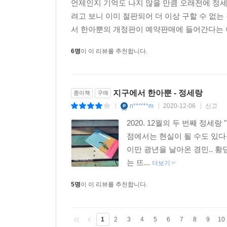
(@_snug.ji***)
언제인지 기억도 나지 않을 만큼 오래전에 정세
려고 보니 이미 절판되어 더 이상 구할 수 없
귀엽고도 따뜻한 책. 읽는 동안 마음이 말랑해지는 느낌이
서 한아뿐의 개정판이 예약판매에 들어간다는 이
6명
이 이 리뷰를 추천합니다.
한아의 사랑, 경민의 사랑, 주영의 사랑, 유리의 사랑 
사랑하는 남자가 생기면 선물해주고 싶은 책이다
(@book.bread.rea***)
지구에서 한아뿐 - 정세랑
종이책
구매
n******m
2020-12-06
신고
|
|
|
마음이 따뜻하다. 이런 기분. 내가 한아가 아닌데도
2020. 12월의 두 번째 정세
글자 한 글자 읽을걸. (@_____***)
점에서는 현실이 될 수도 있다
이만 광년을 날아온 경민.. 황
로맨스 별로 좋아하지도 않는데 이렇게 호들갑 
는 뜨...
더보기
(@kyungmin1***)
5명
이 이 리뷰를 추천합니다.
사랑이란 것이 정해놓은 정답은 없지만 작품 속 외계인 경
1
2
3
4
5
6
7
8
9
10
나도 언젠간 이런 무한한 사랑을 받을 수 있을까 싶을 