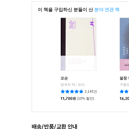
이 책을 구입하신 분들이 산
분야 연관 책
모순
절창
양귀자 저
쓰다
구병모
|
2,145건
11,700
원
(10% 할인)
16,2
배송/반품/교환 안내