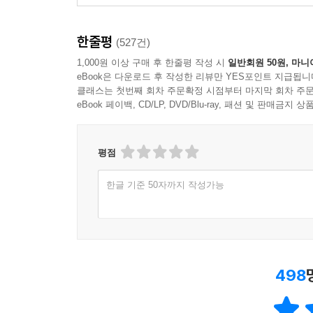
흔한 소재에 흔하지 않은 설정을 더하는 정세랑 
한줄평
(527건)
(@lll_moooooon_***)
1,000원 이상 구매 후 한줄평 작성 시
일반회원 50원, 마니
eBook은 다운로드 후 작성한 리뷰만 YES포인트 지급됩니
끈적하고 무료한 여름밤에 과분할 만큼 달콤한 이야기 (@
클래스는 첫번째 회차 주문확정 시점부터 마지막 회차 주문
eBook 페이백, CD/LP, DVD/Blu-ray, 패션 및 판매금
이 특별하고 아름다운 이야기를 모두가 읽었으면 좋겠고,
평점
친환경적이고 우주적이며 기발하고도 섬세한 사랑 이야기! 
한글 기준 50자까지 작성가능
어떤 다정함은, 특유의 온기로 시들시들해가는 사
그런 경우가 많다. 오늘도 정세랑 작가의 소설을 읽으며
2만 광년은 우리의 시간으로 환산하면 얼마 정도 
이렇게 가슴 먹먹하고 로맨틱한지 (@himo***)
498
어디서 이런 이야기꾼이 나타난 걸까 외계인인가보다 (@