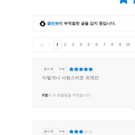
가볍고 성글고 유쾌하고 진심이 가득 담겨 있다. 에필
클린봇
이 부적절한 글을 감지 중입니다.
정세랑표 우주는 너무나 정세랑스러워 (@yujiiiin_1**
1
2
3
4
5
6
7
8
9
10
종이책
구매
이렇게나 사랑스러운 외계인
6명
이 이 한줄평을 추천합니다.
종이책
구매