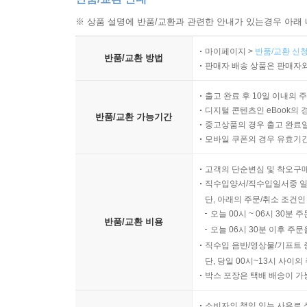
※ 상품 설명에 반품/교환과 관련한 안내가 있는경우 아래 
마이페이지 >
반품/교환 신청
반품/교환 방법
판매자 배송 상품은 판매자와
출고 완료 후 10일 이내의 
디지털 콘텐츠인 eBook의 
반품/교환 가능기간
중고상품의 경우 출고 완료일
모바일 쿠폰의 경우 유효기간(
고객의 단순변심 및 착오구
직수입양서/직수입일서중 일
단, 아래의 주문/취소 조건인
오늘 00시 ~ 06시 30분 
반품/교환 비용
오늘 06시 30분 이후 주문
직수입 음반/영상물/기프트 
단, 당일 00시~13시 사이
박스 포장은 택배 배송이 가
소비자의 책임 있는 사유로 