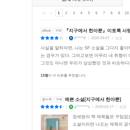
여러분, 휴가철 추천도서 종종 물으시는데 올여름엔 단
1
2
3
4
5
6
7
8
9
10
그녀의 소설에는 총구를 총이 아닌 손바닥으로 막는
물러나지 않는 사람들. 다정한 사람보다 강한 존
『지구에서 한아뿐』이토록 사랑
eBook
구매
(@jhrpor***)
h*****9
2020-09-07
신고
|
|
|
사실을 말하자면, 나는 SF 소설을 그다지 좋
어디에도 존재하지 않는 하나뿐인 사랑이야기. “네가
는 경우가 있다. 그러고보면 아무리 내 취향이 
(@l.da***)
그것도 아니면 우리가 상상했던 것과 비슷하다든
이렇게 사랑스러운 SF 러브스토리라니. 게다가 지구 
13명
이 이 리뷰를 추천합니다.
감히 나는 이 이야기를 조금만 읽게 된다면 모두 이 책을
예쁜 소설[지구에서 한아뿐]
종이책
구매
읽는 내내 즐겁고 덮은 후에도 내 눈은 웃고 있더
g********s
2020-02-17
신고
|
|
|
당신을 빨아들일 테니 긴장하셔라. (@book.seoin.**
정세랑의 책 제목들은 꾸밈없는
소설이라면 나오는 제목의 공식
정세랑 작가의 머릿속이 너무 궁금하다. 대체 무슨