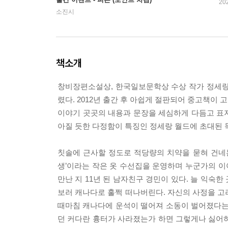
20
소진시
책소개
창비장편소설상, 한국일보문학상 수상 작가 정세랑
렸다. 2012년 출간 후 아쉽게 절판되어 중고책
이야기 곳곳의 내용과 문장을 세심하게 다듬고 표지
아질 듯한 다정함이 특징인 정세랑 월드에 초대된 
칫솔에 근사할 정도로 적당량의 치약을 묻혀 건네
생’이라는 작은 옷 수선집을 운영하며 누군가의 이
만난 지 11년 된 남자친구 경민이 있다. 늘 익
보러 캐나다로 훌쩍 떠나버린다. 자신의 사정을 고
때마침 캐나다에 운석이 떨어져 소동이 벌어졌다는
던 커다란 흉터가 사라졌는가 하면 그렇게나 싫어