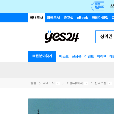
국내도서
외국도서
중고샵
eBook
크레마클럽
C
빠른분야찾기
베스트
신상품
이벤트
바이백
매
웰컴
국내도서
소설/시/희곡
한국소설