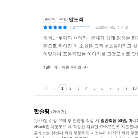
압도적
종이책
구매
d********4
2020-04-01
신고
|
|
|
엄청난 두께의 책이라.. 문체가 쉽게 읽히는 편
관으로 짜여진 이 소설은 그저 sf소설이라고 
이렇게나 포용력있는 이야기를 그것도 sf로 맛볼
1명
이 이 리뷰를 추천합니다.
1
2
3
4
5
6
7
8
9
10
한줄평
(265건)
1,000원 이상 구매 후 한줄평 작성 시
일반회원 50원, 마니
eBook은 다운로드 후 작성한 리뷰만 YES포인트 지급됩니
클래스는 첫번째 회차 주문확정 시점부터 마지막 회차 주문