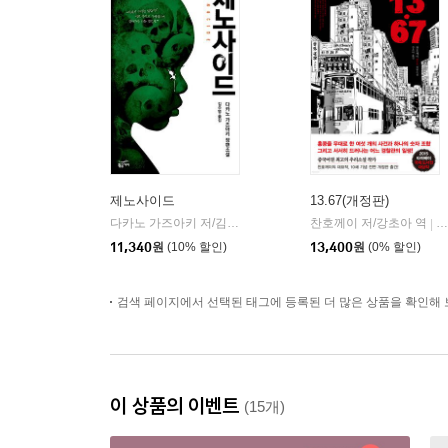
제노사이드
13.67(개정판)
다카노 가즈아키 저/김수영 역
황금가지
찬호께이 저/강초아 역
한
|
|
11,340
원
(10% 할인)
13,400
원
(0% 할인)
검색 페이지에서 선택된 태그에 등록된 더 많은 상품을 확인해 
이 상품의 이벤트
(15개)