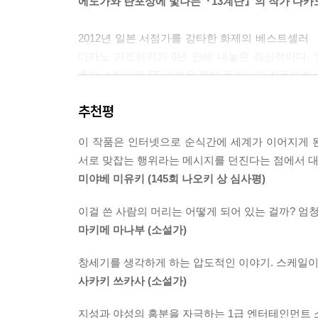
에도가와 란포상에 빛나는『13계단』의 작가 다카
2012년 일본 서점가를 강타한 화제의 베스트셀
다카노 가즈아키가 6년 만에 내놓은 최신작이다. 
추리 스릴러와 SF 기법을 통해 풀어나간 작품으로서,
만한 내용들이 담겨 있다. 특히 한일 과거사에
추천평
불러일으킨 작품이기도 하다. 실제로 일본 최대 인터
사고가 불편하다’, ‘관동대지진이나 난징대학살에
이 작품은 인터넷으로 순식간에 세계가 이어지게 된
차지한다. 그러나 미국 유학생 시절 친하게 지내
서로 맞잡는 행위라는 메시지를 던진다는 점에서 대
출판사와의 인터뷰에서 “이 이야기를 쓰면서 가장
미야베 미유키 (145회 나오키 상 심사평)
일본인의 과거에만 눈을 감을 수는 없었다. 그렇다
논쟁에도 불구하고 단기간에 수십만 부의 판매고를 올
이걸 쓴 사람의 머리는 어떻게 되어 있는 걸까? 엄
미스터리 베스트 1위, 일본 추리작가협회상, 야마다
마키메 마나부 (소설가)
겐토는 할아버지가 말하는 ‘조센징’을 ‘조선반도의
창세기를 생각하게 하는 압도적인 이야기. 스케일이 
의미하는 단어에 어쩐지 경멸적인 뉘앙스가 섞여 있
사카키 쓰카사 (소설가)
본문 중
지성과 야성의 흥분을 자극하는 1급 엔터테인먼트 소