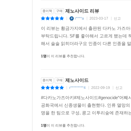
제노사이드 리뷰
종이책
구매
r****a
2023-03-17
신고
|
|
|
이 리뷰는 황금가지에서 출판된 다카노 가즈아
부탁드립니다. SF를 좋아해서 고르게 됐는데 
해서 술술 읽히더라구요 인종이 다른 인종을 말
1명
이 이 리뷰를 추천합니다.
제노사이드
종이책
구매
r*********4
2022-09-19
신고
|
|
|
#다카노가즈아키#제노사이드#genocide“어
공화국에서 신종생물이 출현했다. 인류 멸망의 
명을 한 팀으로 구성, 콩고 이투리숲에 존재하
1명
이 이 리뷰를 추천합니다.