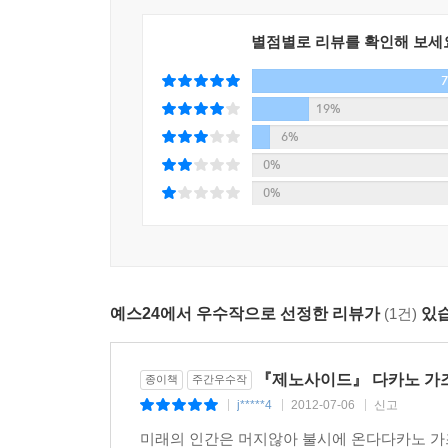
실제로 저자는 부시 정권의 행보를 다룬 도서들을 
별점별로 리뷰를 확인해 보세
독자들을 대상으로 사전 시사에서는 “치밀한 조사와
수 없는 스케일과 소재가 읽는 사람을 압도한다.”
19%
블록버스터급 영화를 보는 느낌이다.”, “'무엇이 
6%
활극이 정확히 톱니처럼 맞물려 완성도를 높이고 있
0%
0%
예를 들어 적이 인종적으로 다르며, 언어도 종교도
민족과 심리적인 거리를 가지고 있는 사람, 즉 스
손쉽게 변모하는 모습을 보인다. 평소에도 주위를 
열등한, 짐승이나 다름없는 사람들이라고 철저하게 
예스24에서 우수작으로 선정한 리뷰가
(1건)
있습
25년에 걸친 오랜 구상, 치밀한 자료 조사를 토대로
『13계단』에서 치밀하고 방대한 조사를 통해 사형
『제노사이드』 다카노 가
종이책
주간우수작
국제정치/밀리터리 등의 폭넓은 분야를 넘나들며 한
j*****4
2012-07-06
신고
|
|
|
미래의 인간은 머지않아 불시에 온다다카노 가즈