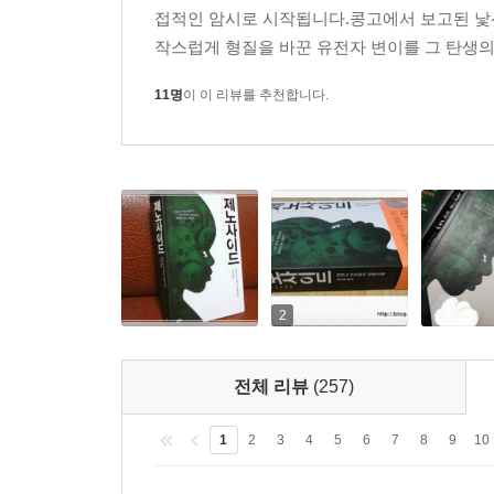
저자가 처음 작품의 아이디어를 얻은 건 스무 살이던
접적인 암시로 시작됩니다.콩고에서 보고된 낯선
생물 진화의 가능성에 대한 구절을 읽었을 때였다
작스럽게 형질을 바꾼 유전자 변이를 그 탄생의
바탕으로 인류보다 뛰어난 능력을 지닌 '진화한 존재
연관하여 핵심적인 소재로 등장하는 인류 멸망의 
11명
이 이 리뷰를 추천합니다.
비롯된 허구임에도 논리적인 서술과 탄탄한 설명
개발하는 과정 역시 상당히 구체적으로 서술되는데
통해서 세부적인 완성도를 높였다.
또한 겐토를 도와 신약 개발을 돕는 이정훈이라
시사에서는 이 캐릭터가 선로에 떨어진 일본인을 
저자는 작품을 구상할 때부터 이수현 씨의 숭고한
2
씨의 유족들께 누를 끼치고 싶지 않다는 입장을 강
실명을 넣어 감사의 뜻을 전하기도 했다.
전체 리뷰
(257)
1
2
3
4
5
6
7
8
9
10