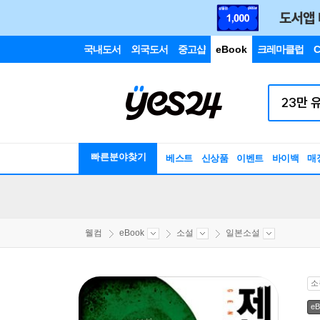
국내도서
외국도서
중고샵
eBook
크레마클럽
C
빠른분야찾기
베스트
신상품
이벤트
바이백
매
웰컴
eBook
소설
일본소설
소
eB