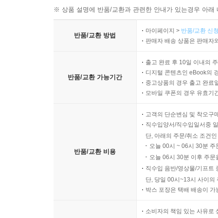
※ 상품 설명에 반품/교환과 관련한 안내가 있는경우 아래 
마이페이지 >
반품/교환 신청
반품/교환 방법
판매자 배송 상품은 판매자와
출고 완료 후 10일 이내의 
디지털 콘텐츠인 eBook의 
반품/교환 가능기간
중고상품의 경우 출고 완료일
모바일 쿠폰의 경우 유효기간(
고객의 단순변심 및 착오구
직수입양서/직수입일서중 일
단, 아래의 주문/취소 조건인
오늘 00시 ~ 06시 30분 
반품/교환 비용
오늘 06시 30분 이후 주문
직수입 음반/영상물/기프트 
단, 당일 00시~13시 사이
박스 포장은 택배 배송이 가
소비자의 책임 있는 사유로 