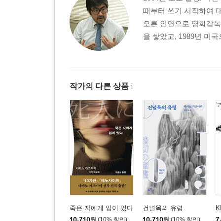
때부터 쓰기 시작하여 
오른 인연으로 영화감독 
을 쌓았고, 1989년 미
작가의 다른 상품
죽은 자에게 입이 있다
건널목의 유령
K
10,710
원
(10% 할인)
10,710
원
(10% 할인)
7