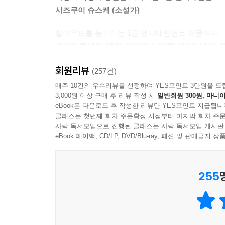
시즈쿠이 슈스케 (소설가)
그로부터 얼마 지나서 겐토는 일본인이 저지른 제
있다.’ 따위의 유언비어가 나돌자 정부와 관료, 
할리우드를 능가하는 1급 엔터테인먼트 작품이다.
말살하도록 부추겼다. (중략) 그들의 마음속에는 
고지마 히데오 (게임 디자이너, ‘메탈 기어’시리즈 
무서움을 일본인은 알지 못한다._본문 중
회원리뷰
(257건)
콩고/일본/미국을 넘나들며 인류사의 어두운 단면
매주 10건의 우수리뷰를 선정하여 YES포인트 3만원을 드
3,000원 이상 구매 후 리뷰 작성 시
일반회원 300원, 마니아
이야기는 돌아가신 아버지가 남긴 수수께끼를 풀려
eBook은 다운로드 후 작성한 리뷰만 YES포인트 지급됩니
치명적인 바이러스에 걸린 피그미족 암살 임무를 
클래스는 첫번째 회차 주문확정 시점부터 마지막 회차 주문
사락 독서모임으로 진행된 클래스는 사락 독서모임 게시판
펼쳐진다. 동시에 인류 역사에 반복되며 벌어지는 
eBook 페이백, CD/LP, DVD/Blu-ray, 패션 및 판매금
없는 존재인가?’라는 묵직한 메시지를 던진다.
예거가 활약하는 무대인 콩고는 오랜 세월 민족 간의
255
이상에 달하는 콩고 내전은 제2차 세계대전 이후 
내전, 강대국의 식민 지배, 자원 분쟁, 무장 집단
군사 행위, 정권의 실상 등이 세세하게 나타나는
배경과 민간 군사 기업의 비리 등 강대국의 패권주