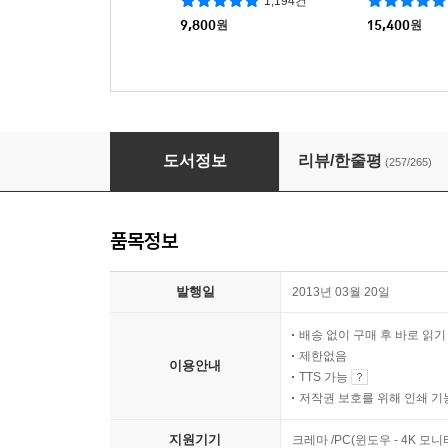
1,194건
9,800
원
15,400
원
제노사이드
도서정보
리뷰/한줄평
(257/265)
품목정보
발행일
2013년 03월 20일
배송 없이 구매 후 바로 읽
제한없음
이용안내
TTS 가능
저작권 보호를 위해 인쇄 기
지원기기
크레마 /PC(윈도우 - 4K 모