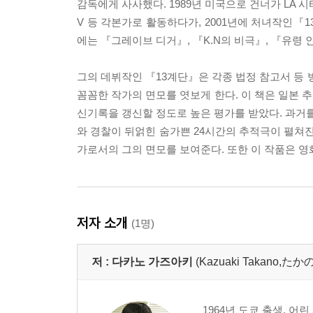
감독에게 사사했다. 1989년 미국으로 건너가 LA 시
V 등 각본가로 활동하다가, 2001년에 처녀작인『
에는 『그레이브 디거』, 『K.N의 비극』, 『유령 
그의 데뷔작인 『13계단』은 각종 법정 참고서 등
꼼꼼한 작가의 면모를 엿보게 한다. 이 책은 일본 
신기록을 갱신할 정도로 높은 평가를 받았다. 과거를
와 경찰이 뒤얽힌 숨가쁜 24시간의 추적극이 펼쳐진
가로서의 그의 면모를 보여준다. 또한 이 작품은 영
저자 소개
(1명)
저 :
다카노 가즈아키
(Kazuaki Takano,
1964년 도쿄 출생. 