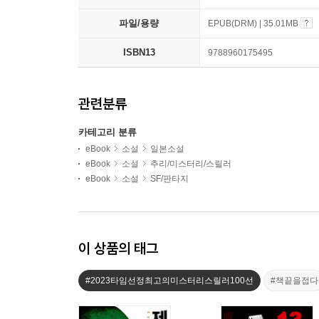
파일/용량
EPUB(DRM) | 35.01MB
ISBN13
9788960175495
관련분류
카테고리 분류
eBook
소설
일본소설
eBook
소설
추리/미스터리/스릴러
eBook
소설
SF/판타지
이 상품의 태그
#2023타임선정최고의미스터리스릴러100선
#책끝을접다