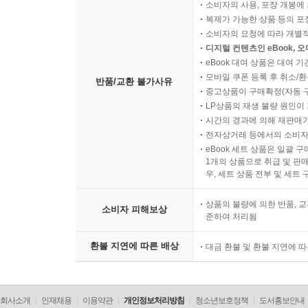
소비자의 사용, 포장 개봉에 
복제가 가능한 상품 등의 포장을 
소비자의 요청에 따라 개별
디지털 컨텐츠인 eBook, 
eBook 대여 상품은 대여 기
모바일 쿠폰 등록 후 취소/환
반품/교환 불가사유
중고상품이 구매확정(자동 
LP상품의 재생 불량 원인이 기
시간의 경과에 의해 재판매가
전자상거래 등에서의 소비자
eBook 세트 상품은 일괄 
1개의 상품으로 취급 및 판매
우, 세트 상품 전부 및 세트
상품의 불량에 의한 반품, 교
소비자 피해보상
준하여 처리됨
환불 지연에 따른 배상
대금 환불 및 환불 지연에 
회사소개
인재채용
이용약관
개인정보처리방침
청소년보호정책
도서홍보안내