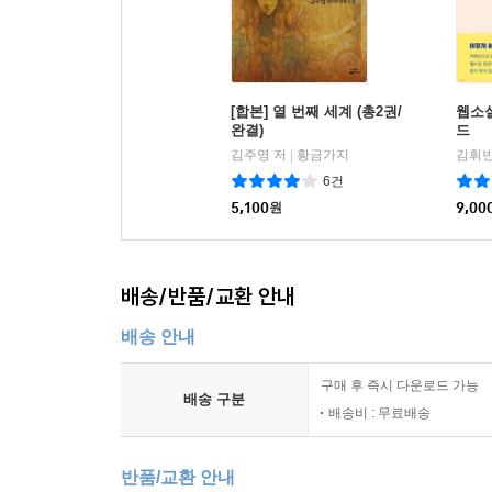
[합본] 열 번째 세계 (총2권/
웹소
완결)
드
김주영 저
황금가지
김휘빈
|
6건
5,100
원
9,00
배송/반품/교환 안내
배송 안내
구매 후 즉시 다운로드 가능
배송 구분
배송비 : 무료배송
반품/교환 안내