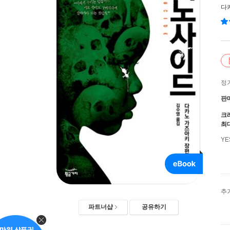
다
정
판
크
최
Y
추
파트너샵
공유하기