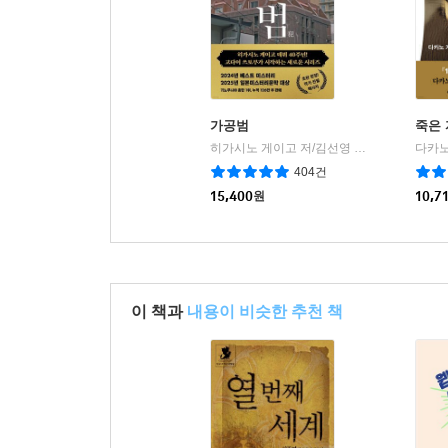
가공범
죽은 
히가시노 게이고 저/김선영 역
북다
|
404건
15,400
원
10,7
이 책과
내용이 비슷한 추천 책