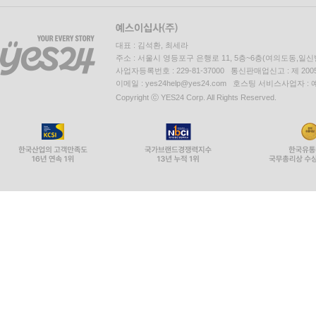
대표 : 김석환, 최세라
주소 : 서울시 영등포구 은행로 11, 5층~6층(여의도동,일신
사업자등록번호 : 229-81-37000 통신판매업신고 : 제 200
이메일 : yes24help@yes24.com 호스팅 서비스사업자 :
Copyright ⓒ YES24 Corp. All Rights Reserved.