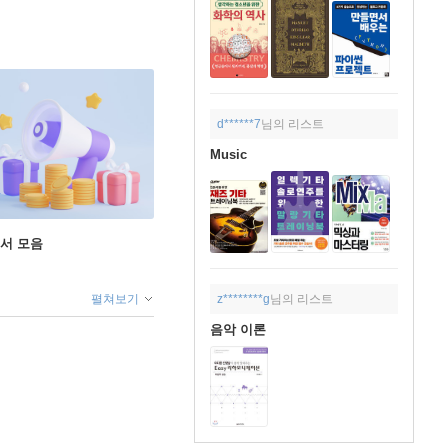
d******7
님의 리스트
Music
도서 모음
펼쳐보기
z********g
님의 리스트
음악 이론