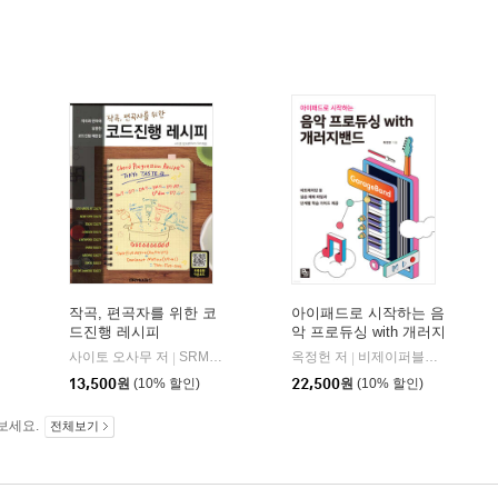
작곡, 편곡자를 위한 코
아이패드로 시작하는 음
드진행 레시피
악 프로듀싱 with 개러지
밴드
사이토 오사무 저
SRMUSIC
옥정헌 저
비제이퍼블릭(BJ퍼블릭)
|
|
13,500
원
(10% 할인)
22,500
원
(10% 할인)
보세요.
전체보기