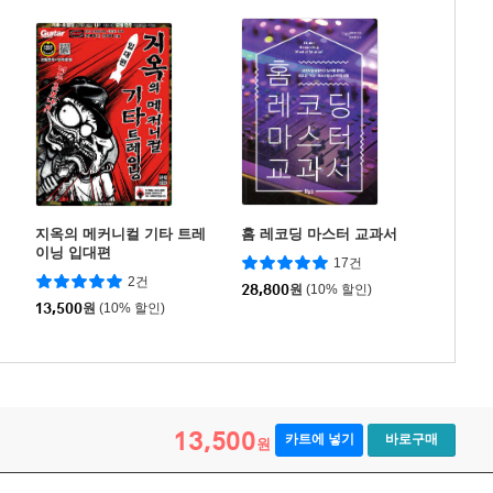
지옥의 메커니컬 기타 트레
홈 레코딩 마스터 교과서
이닝 입대편
17건
2건
28,800
원
(10% 할인)
13,500
원
(10% 할인)
13,500
카트에 넣기
바로구매
원