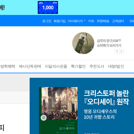
로그인
회원가입
마이페이지
카트
주문/배송
고객센터
Gl
름방학혜택
예사단독판매
이달의사은품
특가할인
추천도서
대량/법인
피