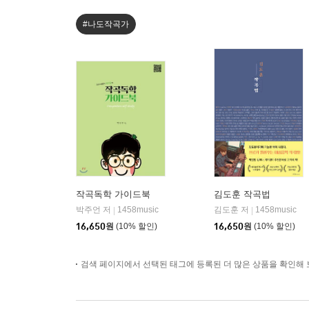
#나도작곡가
작곡독학 가이드북
김도훈 작곡법
박주언 저
1458music
김도훈 저
1458music
|
|
16,650
원
(10% 할인)
16,650
원
(10% 할인)
검색 페이지에서 선택된 태그에 등록된 더 많은 상품을 확인해 