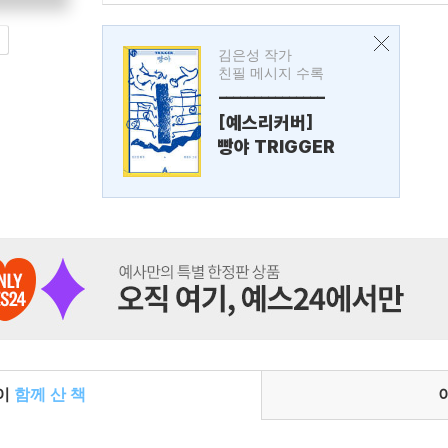
김은성 작가
친필 메시지 수록
---------------
[예스리커버]
빵야 TRIGGER
들이
함께 산 책