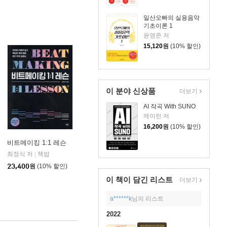
일산오빠의 실용음악
기초이론 1
윤영준 저
15,120
원
(10% 할인)
이 분야 신상품
더보기
AI 작곡 With SUNO
제이린 저
16,200
원
(10% 할인)
비트메이킹 1:1 레슨
최정식 저
책밥
|
23,400
원
(10% 할인)
이 책이 담긴
리스트
더보기
a******k
님의 리스트
2022