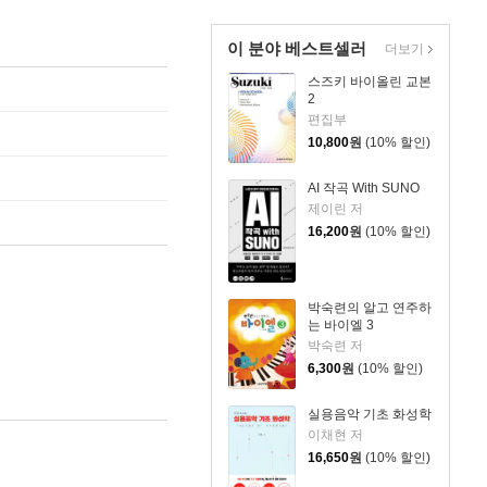
이 분야 베스트셀러
더보기
스즈키 바이올린 교본
2
편집부
10,800
원
(10% 할인)
AI 작곡 With SUNO
제이린 저
16,200
원
(10% 할인)
박숙련의 알고 연주하
는 바이엘 3
박숙련 저
6,300
원
(10% 할인)
실용음악 기초 화성학
이채현 저
16,650
원
(10% 할인)