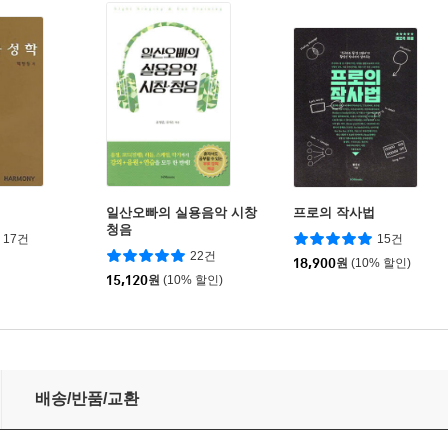
일산오빠의 실용음악 시창
프로의 작사법
청음
17건
15건
22건
18,900
원
(10% 할인)
15,120
원
(10% 할인)
배송/반품/교환