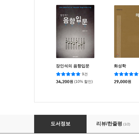
장인석의 음향입문
화성학
9건
34,200
원
(10% 할인)
29,000
원
작곡, 편곡자를 위한 코드진행 레시피
도서정보
리뷰/한줄평
(1/2)