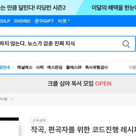
D/LP
DVD/BD
문구
/GIFT
티켓
장안내
채널예스
사락
예스펀딩
클래스24
독서유형검사
여
RBTI Lab
독서유형검사
크클 심야 독서 모임
OPEN
/비평
소득공제
작곡, 편곡자를 위한 코드진행 레시