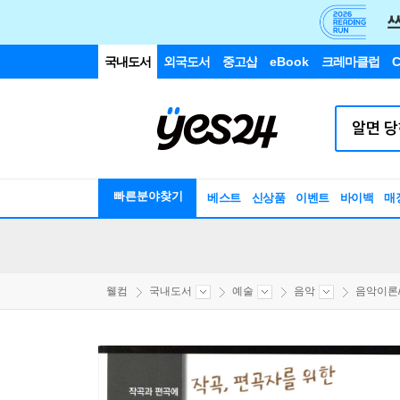
국내도서
외국도서
중고샵
eBook
크레마클럽
C
빠른분야찾기
베스트
신상품
이벤트
바이백
매
웰컴
국내도서
예술
음악
음악이론