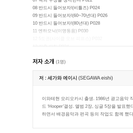
08 반드시 들어보자!(비틀즈) P024
09 반드시 들어보자!(60~70년대) P026
10 반드시 들어보자!(80년대) P028
11 엔하모닉(이명동음) P030
12 5도권(사이클 오브 피프스) P032
13 기준 피치 P034
14 배음열 P036
저자 소개
15 음률 P038
(1명)
16 로우 인터벌 리미트 P040
17 음학의 시간 500+400=100, 1+1=0 P042
저 :
세가와 에이시
(SEGAWA eishi)
18 아르페지오로 연습한다 P044
19 악보를 쓴다 P046
이와테현 모리오카시 출생. 1986년 광고음악 
20 악보를 쓰는 방법 P048
드 ‘Hooper’결성. 앨범 2장, 싱글 5장을 발표했다
21 코드 네임을 쓰는 방법 P050
하면서 배경음악과 편곡 등의 작업도 함께 했다. Ritt
22 코다는 무엇인가? P052
Part2 멜로디를 만드는 아이디어