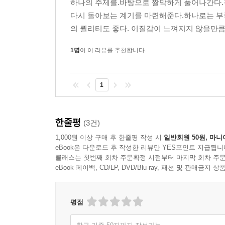
하나의 주제를.바탕으로 짤막하게 풀어나간다.
53 금지된 방법(음의 충돌) P120
다시 돌아보는 계기를 마련해준다.하나로는 부
54 금지된 방법(평행5도와 평행8도) P122
의 퀄리티도 좋다. 이질감이 느껴지지 않을만큼!
55 마이너 스케일에서 빌려온 코드 P124
56 마이너 키의 모달 인터체인지 P126
1명
이 이 리뷰를 추천합니다.
57 조바꿈의 순서 P128
58 깜짝 놀라게 하는 조바꿈 P130
59 기성곡을 애널라이즈한다 P132
1
60 리하모나이즈의 순서(시작) P134
61 리하모나이즈의 순서(한 단계 업) P136
한줄평
62 리하모나이즈의 순서(멋지게) P138
(3건)
63 간주를 만드는 방법 P140
1,000원 이상 구매 후 한줄평 작성 시
일반회원 50원, 마니
64 스트링스 입력을 위한 Tips P142
eBook은 다운로드 후 작성한 리뷰만 YES포인트 지급됩니
클래스는 첫번째 회차 주문확정 시점부터 마지막 회차 주문
65 오케스트라 악기를 쌓는 방법 P144
eBook 페이백, CD/LP, DVD/Blu-ray, 패션 및 판매금
66 팝스/록의 레이어 방법 P146
67 후렴구를 부각시키는 기술 P148
68 얼터너티브에서 가져온 아이디어 P150
평점
69 재즈 스탠더드에서 가져온 아이디어 P152