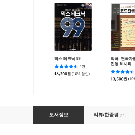
믹스 테크닉 99
작곡, 편곡자
진행 레시피
4건
16,200
원
(10% 할인)
13,500
원
(10
작곡테크닉99
도서정보
리뷰/한줄평
(1/3)