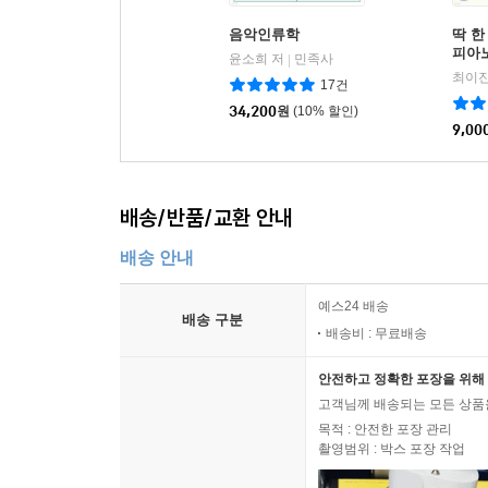
타다 아키후미 P054
음악인류학
딱 한
호코야마 와타로 P088
피아노 
윤소희 저
민족사
|
급)
미츠다 야스노리 P118
최이진
17건
무라마츠 테츠야 P156
34,200
원
(10% 할인)
세가와 에이시 P216
9,00
작곡을 위한 기초용어해설 P217
배송/반품/교환 안내
배송 안내
예스24 배송
배송 구분
배송비 : 무료배송
안전하고 정확한 포장을 위해 
고객님께 배송되는 모든 상품을
목적 : 안전한 포장 관리
촬영범위 : 박스 포장 작업