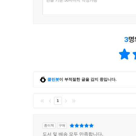
70 보사노바에서 가져온 아이디어 P154
한글 기준 50자까지 작성가능
Part5 작곡의 노하우
71 템포에 대해서 P158
72 매우 간단한 반주 P160
3
명
73 경제적인 반주 P162
74 베이스가 하행하는 진행 P164
75 베이스 페달 포인트 테크닉 P166
76 콘덴스드 어레인지 P168
77 스트링스에서 주의할 점 P170
78 브라스에서 주의할 점 P172
클린봇
이 부적절한 글을 감지 중입니다.
79 리하모나이즈 번외편 P174
80 DTM과 DAW의 필요성 P176
1
81 DAW와 DTM을 잘 사용하는 방법 P178
82 현장의 스트링스 악보 P180
83 실력향상의 비결 - 카피 P182
종이책
구매
84 멀티플레이어가 되자 P184
도서 및 배송 모두 만족합니다.
85 버릇과 개성 P186