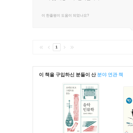
86 늦게 작곡을 시작한 분들에게 P188
87 바탕을 어디에 둘 것인가? P190
이 한줄평이 도움이 되었나요?
88 진짜를 듣고, 진짜를 본다 P192
89 남에게 들려준다는 것 P194
90 남이 내 음악을 듣는다는 것 P196
91 독학을 하면서 부딪치는 문제 P198
1
92 독학으로는 알 수 없는 것 P200
93 나는 이것으로 배웠다 P202
94 매일 매일 작곡한다 P204
이 책을 구입하신 분들이 산
분야 연관 책
95 슬럼프 극복방법 P206
96 버리는 용기 P208
97 작곡가는 장인이어야 한다 P210
98 지금은 하우스 작가의 시대 P212
99 누구를 위한 음악, 음악가인가? P214
APPENDIX
작곡가 10인 10색 - Q&A로 알아보는 작곡가의 마음