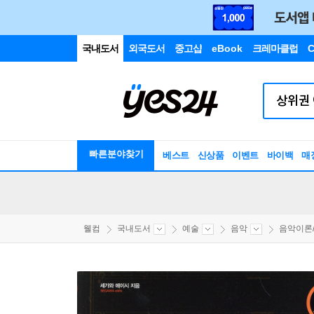
국내도서
외국도서
중고샵
eBook
크레마클럽
C
빠른분야찾기
베스트
신상품
이벤트
바이백
매
웰컴
국내도서
예술
음악
음악이론