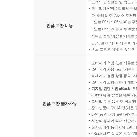
고객의 단순변심 및 착오구
직수입양서/직수입일서중 일
단, 아래의 주문/취소 조건인
오늘 00시 ~ 06시 30분 
반품/교환 비용
오늘 06시 30분 이후 주문
직수입 음반/영상물/기프트 
단, 당일 00시~13시 사이
박스 포장은 택배 배송이 가
소비자의 책임 있는 사유로 
소비자의 사용, 포장 개봉에 
복제가 가능한 상품 등의 포장을 
소비자의 요청에 따라 개별
디지털 컨텐츠인 eBook, 
eBook 대여 상품은 대여 기
모바일 쿠폰 등록 후 취소/환
반품/교환 불가사유
중고상품이 구매확정(자동 
LP상품의 재생 불량 원인이 기
시간의 경과에 의해 재판매가
전자상거래 등에서의 소비자
eBook 세트 상품은 일괄 