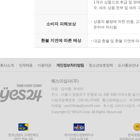
1개의 상품으로 취급 및 판매
우, 세트 상품 전부 및 세트
상품의 불량에 의한 반품, 교
소비자 피해보상
준하여 처리됨
환불 지연에 따른 배상
대금 환불 및 환불 지연에 
회사소개
인재채용
이용약관
개인정보처리방침
청소년보호정책
도서홍보안내
대표 : 김석환, 최세라
주소 : 서울시 영등포구 은행로 11, 5층~6층(여의도동,일신
사업자등록번호 : 229-81-37000 통신판매업신고 : 제 200
이메일 : yes24help@yes24.com 호스팅 서비스사업자 :
Copyright ⓒ YES24 Corp. All Rights Reserved.