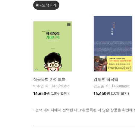
#나도작곡가
작곡독학 가이드북
김도훈 작곡법
박주언 저
1458music
김도훈 저
1458music
|
|
16,650
원
(10% 할인)
16,650
원
(10% 할인)
검색 페이지에서 선택된 태그에 등록된 더 많은 상품을 확인해 