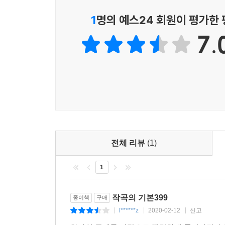
Part3 코드를 붙이는 힌트
1
명의 예스24 회원이 평가한
39 도미넌트 세븐스의 특성 P090
40 텐션을 세는 방법 P092
7.
41 9th부터 시작하자 P094
42 텐션11th P096
43 텐션13th P098
44 도미넌트 계열의 텐션 코드 P100
45 원 코드 진행 P102
46 투 코드 체인지 P104
47 코드가 아니라 코드진행 P106
48 토닉으로 돌아오는 방법 P108
전체 리뷰
(1)
49 캐논 진행(대역순환) P110
50 블루스에 대해서 P112
1
51 록의 금형 P114
52 엔딩을 만드는 방법 P116
작곡의 기본399
종이책
구매
l******z
2020-02-12
신고
|
|
|
Part4 작곡의 다양한 테크닉