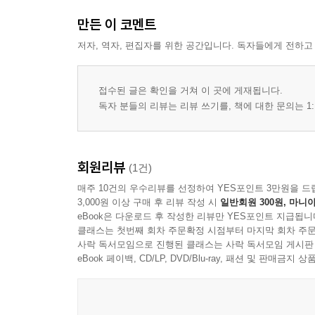
23 멜로디란? P056
만든 이 코멘트
24 리듬으로 베리에이션을 준다 P058
저자, 역자, 편집자를 위한 공간입니다. 독자들에게 전하고
25 장식기호를 사용하는 방법 P060
26 보컬 키를 정하는 방법 P062
27 악기의 특성을 파악한다 P064
접수된 글은 확인을 거쳐 이 곳에 게재됩니다.
28 멜로디를 울리게 하는 방법(코드 노트) P066
독자 분들의 리뷰는 리뷰 쓰기를, 책에 대한 문의는 1:
29 멜로디를 울리게 하는 방법(아르페지오) P068
30 멜로디를 울리게 하는 방법(아웃사이드) P070
31 멜로디를 울리게 하는 방법(기음&자수음) P072
회원리뷰
(1건)
32 멜로디를 울리게 하는 방법(sus4) P074
매주 10건의 우수리뷰를 선정하여 YES포인트 3만원을 드
33 모드 연습(믹솔리디안①) P076
3,000원 이상 구매 후 리뷰 작성 시
일반회원 300원, 마니아
34 모드 연습(믹솔리디안②) P078
eBook은 다운로드 후 작성한 리뷰만 YES포인트 지급됩니
클래스는 첫번째 회차 주문확정 시점부터 마지막 회차 주문
35 펜타토닉 P080
사락 독서모임으로 진행된 클래스는 사락 독서모임 게시판
36 록은 마이너 펜타토닉으로 P082
eBook 페이백, CD/LP, DVD/Blu-ray, 패션 및 판매금
37 하모닉 마이너를 사용하는 곳 P084
38 로큰롤의 멜로디 P086