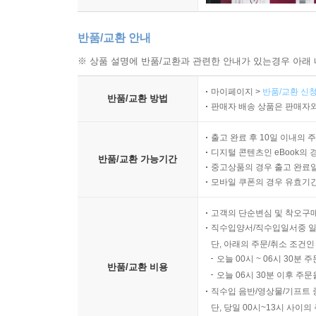
반품/교환 안내
※ 상품 설명에 반품/교환과 관련한 안내가 있는경우 아래 
마이페이지 >
반품/교환 신청
반품/교환 방법
판매자 배송 상품은 판매자와
출고 완료 후 10일 이내의 
디지털 콘텐츠인 eBook의 
반품/교환 가능기간
중고상품의 경우 출고 완료일
모바일 쿠폰의 경우 유효기간(
고객의 단순변심 및 착오구
직수입양서/직수입일서중 일
단, 아래의 주문/취소 조건인
오늘 00시 ~ 06시 30분 
반품/교환 비용
오늘 06시 30분 이후 주문
직수입 음반/영상물/기프트 
단, 당일 00시~13시 사이