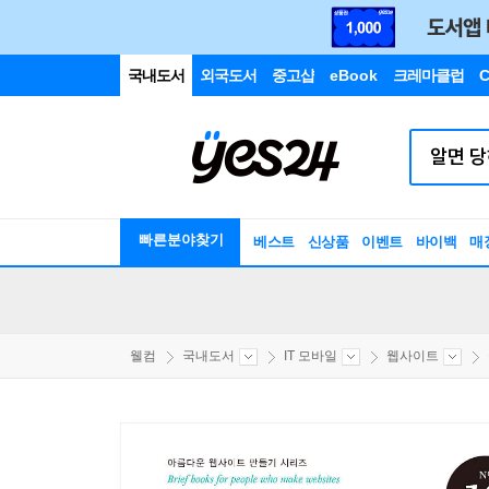
국내도서
외국도서
중고샵
eBook
크레마클럽
C
빠른분야찾기
베스트
신상품
이벤트
바이백
매
웰컴
국내도서
IT 모바일
웹사이트