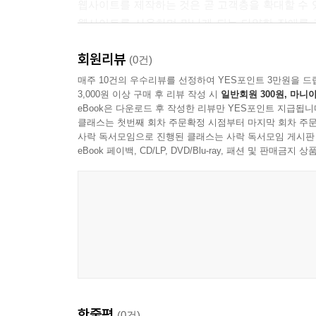
웹사이트를 제작하는 것은 곧 고객층을 확대할 수 
웹사이트를 사용하며 만나게 되는 다양한 장애를 감
중요한 기능으로 대두할 것이다.
회원리뷰
(0건)
끊임없이 변화하는 웹 디바이스마다 디자인하지 말
매주 10건의 우수리뷰를 선정하여 YES포인트 3만원을 드
3,000원 이상 구매 후 리뷰 작성 시
일반회원 300원, 마니아
하나의 경험을 다양한 측면으로 제공해야 한다.
eBook은 다운로드 후 작성한 리뷰만 YES포인트 지급됩니
클래스는 첫번째 회차 주문확정 시점부터 마지막 회차 주문
접근 범위도 넓고, 사용하기도 편하고, 지속적으로
사락 독서모임으로 진행된 클래스는 사락 독서모임 게시판
몇 가지 더 보완해야 할 필요가 있다.
eBook 페이백, CD/LP, DVD/Blu-ray, 패션 및 판매금
ㆍ 사용성: 화면 크기와 디바이스가 다양한 환경
디자인하고, 터치와 다양한 인터페이스를 고려해 
ㆍ 접근성: 웹을 시각적으로 접근하는 사용자뿐
한다. 예를 들어, CSS를 사용하면 간결하고 가벼
있다.
ㆍ 지속성: 브라우저가 가진 기능과 제약 사항을 
브라우저 코드 작성이 필요하다.
한줄평
(0건)