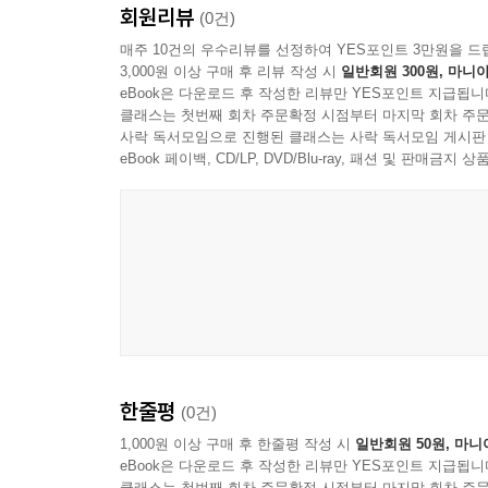
회원리뷰
작게 시작해서 점차 늘려가기
(0건)
콘텐츠에서부터 나아가는 접근법의 출발점은 가장
매주 10건의 우수리뷰를 선정하여 YES포인트 3만원을 드
3,000원 이상 구매 후 리뷰 작성 시
일반회원 300원, 마니아
확대해나가는 방식이다. 작은 화면에서 중요한 콘텐
eBook은 다운로드 후 작성한 리뷰만 YES포인트 지급됩니
대부분 데스크톱을 우선으로 하여 디자인한 다음 더
클래스는 첫번째 회차 주문확정 시점부터 마지막 회차 주문
아니라 가장 먼저 중요한 콘텐츠를 확인하고 화
사락 독서모임으로 진행된 클래스는 사락 독서모임 게시판
우선순위를 정하는 것이 중요한 이유다.
eBook 페이백, CD/LP, DVD/Blu-ray, 패션 및 판매금
우선순위를 정해야 한다.
어떤 요소를 작은 화면에서는 가치가 없다는 이유
동작하게 만들 수는 없는지 생각해봐야 한다. 혹은
통해서 사이트는 오히려 더 가볍고 유연해질 수 
있다. 시각적으로는 아름다워도 콘텐츠가 너무 많으
조건에 따른 로딩 방식
한줄평
(0건)
조건에 따른 로딩 방식은 반응형 디자인에서 꽤 유
할 수 있으며, 사용자가 화면에 보이는 정보량에 압
1,000원 이상 구매 후 한줄평 작성 시
일반회원 50원, 마니
eBook은 다운로드 후 작성한 리뷰만 YES포인트 지급됩니
특히 내비게이션에 유용하다. 불필요한 정보와 기능
클래스는 첫번째 회차 주문확정 시점부터 마지막 회차 주문