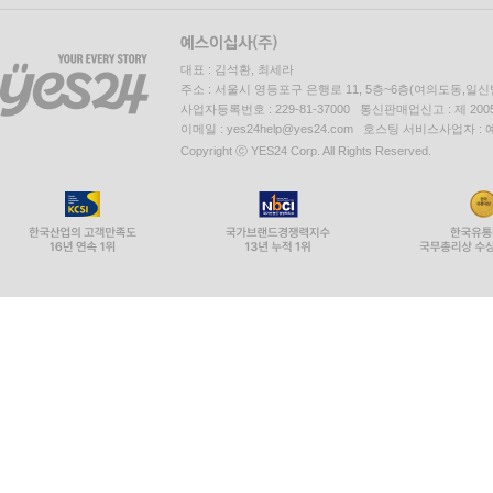
대표 : 김석환, 최세라
주소 : 서울시 영등포구 은행로 11, 5층~6층(여의도동,일신
사업자등록번호 : 229-81-37000 통신판매업신고 : 제 200
이메일 : yes24help@yes24.com 호스팅 서비스사업자 :
Copyright ⓒ YES24 Corp. All Rights Reserved.