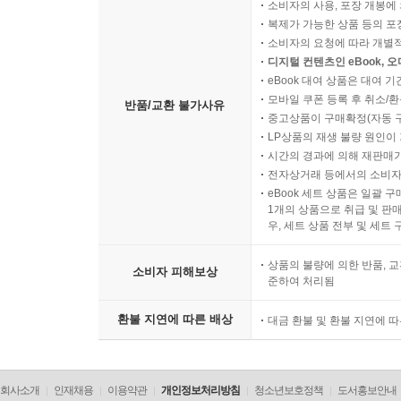
소비자의 사용, 포장 개봉에 
복제가 가능한 상품 등의 포장을 
소비자의 요청에 따라 개별
디지털 컨텐츠인 eBook, 
eBook 대여 상품은 대여 기
모바일 쿠폰 등록 후 취소/환
반품/교환 불가사유
중고상품이 구매확정(자동 
LP상품의 재생 불량 원인이 기
시간의 경과에 의해 재판매가
전자상거래 등에서의 소비자
eBook 세트 상품은 일괄 
1개의 상품으로 취급 및 판매
우, 세트 상품 전부 및 세트
상품의 불량에 의한 반품, 교
소비자 피해보상
준하여 처리됨
환불 지연에 따른 배상
대금 환불 및 환불 지연에 
회사소개
인재채용
이용약관
개인정보처리방침
청소년보호정책
도서홍보안내