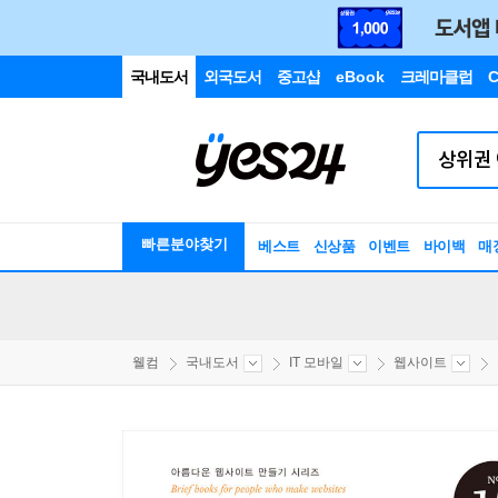
국내도서
외국도서
중고샵
eBook
크레마클럽
C
빠른분야찾기
베스트
신상품
이벤트
바이백
매
웰컴
국내도서
IT 모바일
웹사이트