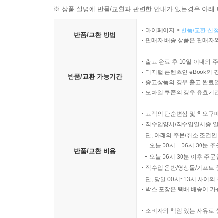
※ 상품 설명에 반품/교환과 관련한 안내가 있는경우 아래 
마이페이지 >
반품/교환 신청
반품/교환 방법
판매자 배송 상품은 판매자와
출고 완료 후 10일 이내의 
디지털 콘텐츠인 eBook의 
반품/교환 가능기간
중고상품의 경우 출고 완료일
모바일 쿠폰의 경우 유효기간(
고객의 단순변심 및 착오구
직수입양서/직수입일서중 일
단, 아래의 주문/취소 조건인
오늘 00시 ~ 06시 30분 
반품/교환 비용
오늘 06시 30분 이후 주문
직수입 음반/영상물/기프트 
단, 당일 00시~13시 사이
박스 포장은 택배 배송이 가
소비자의 책임 있는 사유로 