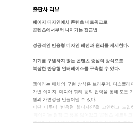
출판사 리뷰
그동안 레이아웃은 더욱더 가변적이고 반응형이 되고
치수로 규정되어 있다.
페이지 디자인에서 콘텐츠 네트워크로
그러면 어떻게 해야 가변 디자인을 지키면서도 그 안
콘텐츠에서부터 나아가는 접근법
반응형 광고는 아직 준비 과정에 있으며 갈 길이 멀
--- 「chapter 4 반응형 광고」 중에서
성공적인 반응형 디자인 패턴과 원리를 제시한다.
만약 우리가 만든 반응형 인터페이스의 각 부분이 어
기기를 구별하지 않는 콘텐츠 중심의 방식으로
기점 등을 가지고 있다면, 각 요소의 디자인 뒤에 
복잡한 반응형 인터페이스를 구축할 수 있다.
어야 하는지를 세심하게 생각해보는 것이 훨씬 더 
이야기를 시작할 수 있을까? 그리고 그런 것을 지원
웹이라는 매체의 구현 방식은 브라우저, 디스플레이 
가변 이미지, 미디어 쿼리 등의 협력을 통해 모
--- 「chapter 5 무한한 그리드 디자인하기」 중에서
웹의 가변성을 만들어낼 수 있다.
이단 마콧이 ‘반응형 웹디자인’을 고안하고 도
‘페이지’는 점점 그 뜻을 잃어갔고 ‘콘텐츠 네트워
레이아웃 시스템이 모인 네트워크로 생각해야 한다.