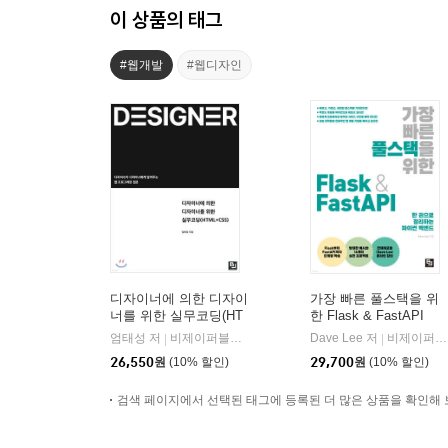
이 상품의 태그
#웹개발
#웹디자인
디자이너에 의한 디자이
가장 빠른 풀스택을 위
너를 위한 실무코딩(HT
한 Flask & FastAPI
ML+CSS)
엄태성 저
비제이퍼블릭(BJ퍼블릭)
Dave Lee 저
비제이퍼블릭(BJ퍼블릭)
|
|
26,550
원
(10% 할인)
29,700
원
(10% 할인)
검색 페이지에서 선택된 태그에 등록된 더 많은 상품을 확인해 