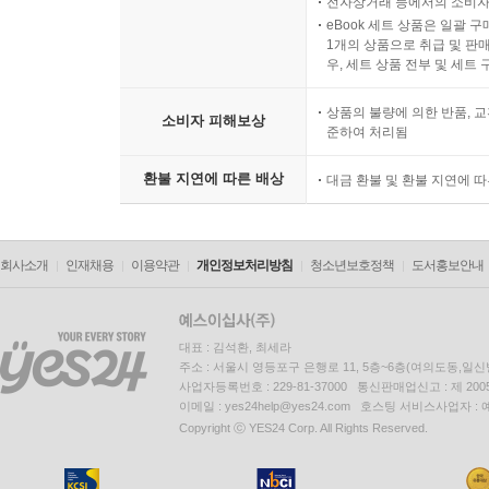
전자상거래 등에서의 소비자
eBook 세트 상품은 일괄 
1개의 상품으로 취급 및 판매
우, 세트 상품 전부 및 세트
상품의 불량에 의한 반품, 교
소비자 피해보상
준하여 처리됨
환불 지연에 따른 배상
대금 환불 및 환불 지연에 
회사소개
인재채용
이용약관
개인정보처리방침
청소년보호정책
도서홍보안내
대표 : 김석환, 최세라
주소 : 서울시 영등포구 은행로 11, 5층~6층(여의도동,일신
사업자등록번호 : 229-81-37000 통신판매업신고 : 제 200
이메일 : yes24help@yes24.com 호스팅 서비스사업자 :
Copyright ⓒ YES24 Corp. All Rights Reserved.