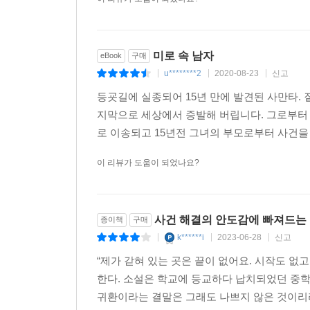
미로 속 남자
eBook
구매
u********2
2020-08-23
신고
|
|
|
등굣길에 실종되어 15년 만에 발견된 사만타.
지막으로 세상에서 증발해 버립니다. 그로부터 
로 이송되고 15년전 그녀의 부모로부터 사건을 
이 리뷰가 도움이 되었나요?
사건 해결의 안도감에 빠져드는 순
종이책
구매
k******i
2023-06-28
신고
|
|
|
“제가 갇혀 있는 곳은 끝이 없어요. 시작도 없고
한다. 소설은 학교에 등교하다 납치되었던 중
귀환이라는 결말은 그래도 나쁘지 않은 것이리라