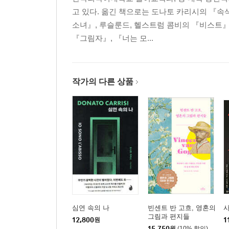
고 있다. 옮긴 책으로는 도나토 카리시의 『속삭
소녀』, 루슬룬드, 헬스트럼 콤비의 『비스트』
『그림자』, 『너는 모...
작가의 다른 상품
심연 속의 나
빈센트 반 고흐, 영혼의
그림과 편지들
12,800
원
1
15,750
원
(10% 할인)