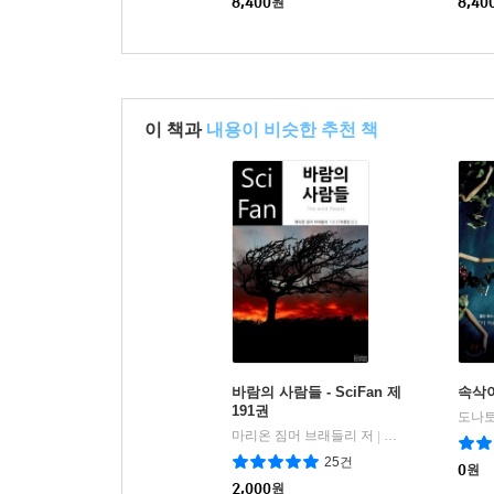
8,400
원
8,40
이 책과
내용이 비슷한 추천 책
바람의 사람들 - SciFan 제
속삭이
191권
도나토
마리온 짐머 브래들리 저
위즈덤커넥트
|
25건
0
원
2,000
원