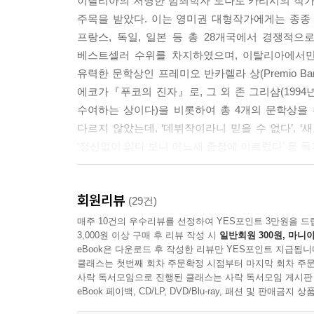
이탈리아의 저명한 범죄학자 도나토 카리시의 작가
주목을 받았다. 이는 영미권 대형작가에게는 종종 
프랑스, 독일, 일본 등 총 28개국에서 경쟁적
베스트셀러 수위를 차지하였으며, 이탈리아에서만 25
유력한 문학상인 프레미오 반카렐라 상(Premio Ban
에코가『푸코의 진자』로, 그 외 존 그리샴(1994년,
수여하는 상이다)을 비롯하여 총 4개의 문학상을
다르지 않았는데, ‘데뷔작이라니 믿을 수 없다’, ‘
‘정신없이 읽다 보니 어느새 종장에 이르렀다’ 등 
『속삭이는 자』에서 내면에 숨은 살의를 부추겨
회원리뷰
실종되었던 피해자들이 갑자기 돌아와 살인을 저지
(29건)
카리시가 후속작 『미로 속 남자』로 돌아왔다. 
매주 10건의 우수리뷰를 선정하여 YES포인트 3만원을 드
3,000원 이상 구매 후 리뷰 작성 시
일반회원 300원, 마니아
가면을 쓴 ‘버니’라는 괴물을 만들었다. 아이들
eBook은 다운로드 후 작성한 리뷰만 YES포인트 지급됩니
보여주었던 절대악의 새로운 유형이다. 시리즈 중
클래스는 첫번째 회차 주문확정 시점부터 마지막 회차 주문
맞추어 빠른 전개를 보인다는 것이다. 또 브루노 
사락 독서모임으로 진행된 클래스는 사락 독서모임 게시판
eBook 페이백, CD/LP, DVD/Blu-ray, 패션 및 판매금
범죄학자 출신이면서 믿고 읽는 스릴러 작가로 성장한