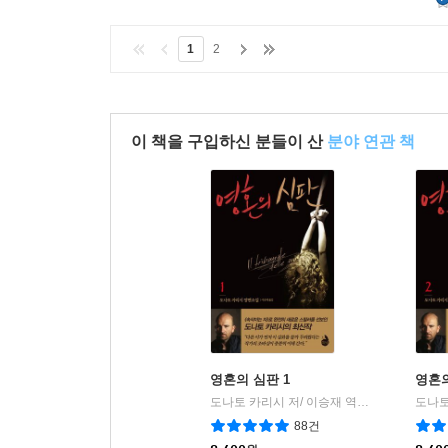
1
2
이 책을 구입하신 분들이 산
분야 연관 책
영혼의 심판 1
영혼의
도나토 카리시 저/ 이승재 역 저
검은숲
|
88건