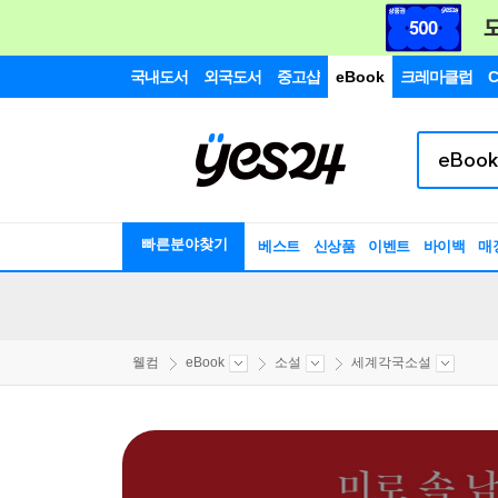
국내도서
외국도서
중고샵
eBook
크레마클럽
C
빠른분야찾기
베스트
신상품
이벤트
바이백
매
웰컴
eBook
소설
세계각국소설