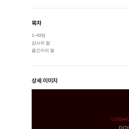
목차
1~43장
감사의 말
옮긴이의 말
상세 이미지