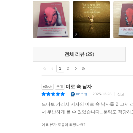
『미로 속 남자』에는 크게 두 가지 이야기 축이
손상되어 돌아온 사만타는 프로파일러 그린 박사
진행되는 데서 생기는 긴장감과 점점 드러나는 버니
마지막 장을 넘길 때까지 도중에 멈추는 것은 불가능
2
미로에 있는 버니의 그림자가 겹쳐질 때, 작가의 독
전체 리뷰
(29)
"사람들은 놈들이 괴물이라는 걸 모릅니다. 그래서
놈들이 탐정님이나 저처럼 평범한 사람이라고 여기면
1
2
-『미로 속 남자』 중에서
미로 속 남자
eBook
구매
법정신의학자인 한스 루드비히 크뢰버는 “악은 세상에
m****g
2025-12-28
신고
|
|
|
뿐이다”고 말했다. 이는 인간의 악한 행동에 필요
도나토 카리시 저자의 미로 속 남자를 읽고서
있다는 것으로 악의 보편성에 대한 말이기도 하다.
서 무난하게 볼 수 있었습니다...분량도 적당
떠오르는 타인에게 공감하지 못하고 폭력성을 드러내
나아가 살아남고자 하는 피해자들이 직접 ‘몹쓸 
이 리뷰가 도움이 되었나요?
가해자가 되고 만다. 도나토 카리시가 ‘속삭이는 자