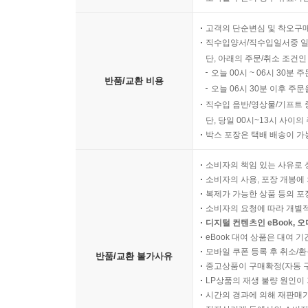
고객의 단순변심 및 착오구
직수입양서/직수입일서중 일
단, 아래의 주문/취소 조건인
오늘 00시 ~ 06시 30분 
반품/교환 비용
오늘 06시 30분 이후 주문
직수입 음반/영상물/기프트 
단, 당일 00시~13시 사이
박스 포장은 택배 배송이 가
소비자의 책임 있는 사유로 
소비자의 사용, 포장 개봉에 
복제가 가능한 상품 등의 포장을 
소비자의 요청에 따라 개별
디지털 컨텐츠인 eBook, 
eBook 대여 상품은 대여 기
모바일 쿠폰 등록 후 취소/환
반품/교환 불가사유
중고상품이 구매확정(자동 
LP상품의 재생 불량 원인이 기
시간의 경과에 의해 재판매가