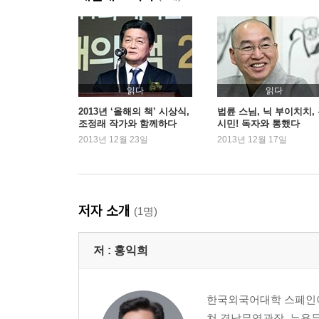
다윗 시대, 부국강병의 기술을 마련하다
솔로몬 시대, 이스라엘 최고의 전성기
솔로몬 이후, 왕국이 둘로 갈라지다
그리스, 해상무역에 뛰어든 후발주자
아테네 은화, 기축통화 되다
읽다
읽다
솔론의 개혁, 민주주의와 토지사유제
2013년 ‘올해의 책’ 시상식,
법륜 스님, 닉 부이치치,
조정래 작가와 함께하다
시민! 독자와 통했다
2013년 12월 23일
2013년 12월 17일
4. 유대인 방랑시대의 시작, 바빌론 유수기
유다 왕국의 멸망과 1, 2차 바빌론 유수
유대교의 재탄생, 움직이는 종교로의 탈바꿈
바빌론의 멸망과 유대인의 귀환
저자 소개
(1명)
에스라 개혁, 유대교를 바로 세우다
저 :
홍익희
5. 그리스 헬레니즘 시대의 유대인
페르시아 전쟁으로 유대인 그리스의 지배를 받다
하스모니안 왕조의 탄생과 쇠락
한국외국어대학 스페인어과
쳐 경남무역관장, 뉴욕