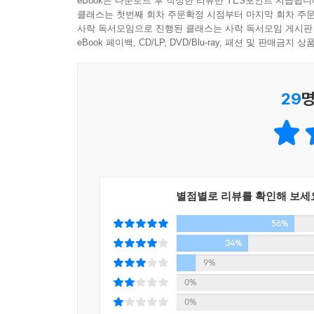
eBook은 다운로드 후 작성한 리뷰만 YES포인트 지급됩니
지금까지 우리가 유대인에 대해 알고 있는 것은 지
세계 석유 시장을 석권한 록펠러의 등장
할 수 있었던 이유가 바로 여기에 있다. 중세 유대
클래스는 첫번째 회차 주문확정 시점부터 마지막 회차 주문
저술된 것은 거의 없었다. ‘민족적 자부심이 뛰어
세계 최초로 유조선을 고안한 마커스 새뮤얼
사락 독서모임으로 진행된 클래스는 사락 독서모임 게시판
지를 써야 했으며 이에 더해 자신의 상업 활동을 
배우자’고 여기저기서 많이들 이야기하지만, 정작
eBook 페이백, CD/LP, DVD/Blu-ray, 패션 및 판매금
대공황을 극복한 미국, 재벌을 탄생시키다
시장에서 판매되는 상품의 목록을 작성하고 수시로 
측면에서, 저자는 기존 유대인에 관한 책들과는 다
국제결제은행의 설립
종교로의 탈바꿈」 중에서
29
명
이 책은 쉽고 간결한 문체로 그려낸 한편의 대하 
7. 미국을 움직이는 오늘날의 유대인들
유대 사회에는 가난한 동족을 위한 복지제도가 강화
살았던 수메르 문명부터 시작하여 고대, 중세, 
시티그룹, 미국 최초의 금융백화점
어느 곳이나 ‘쿠파(kuppah)’라 불리는 모금함이
발달과정을 종으로 함께 엮어 경제사를 입체적으로
제이피모건체이스, 월가 제1의 종합금융그룹
있어서 매주 금요일 아침이면 시장과 일반 가정을
파노라마처럼 들여다본 것이다. 이 과정에서 유대
골드만삭스, 유대계 자본의 상징
구호가 필요한 사람은 위급을 면할 만큼 충분히 받고
역사책’인 《구약성경》을 흥미롭게 인용하고 있다.
세계 금융산업의 변화, 헤지펀드의 약진
호기금을 ‘쿠파’ 곧 ‘광주리 기금’이라고 부르는데,
투기판의 살아 있는 전설, 조지 소로스
론의 멸망과 유대인의 귀환」 중에서
별점별로 리뷰를 확인해 보세
또한 ‘소금’이나 ‘다이아몬드’와 같이 세계 경제
금융위기 감지해 대박 터트린, 존 폴슨
56%
했고, 이런 것들이 경제사적으로 어떤 의미를 갖게
워싱턴 행정부의 유대인들
반유대주의는 신학적(anti-Judaism), 인종적(anti-
얼핏 이 책이 단순히 역사서가 아닌가 하는 의문을
34%
달러의 위기와 환율전쟁
인 말살이라는 공동의 목표를 지향하고 있다. 사실
몰랐던 유대인들의 특징과 세계 경제사의 흐름을 한눈
9%
통치자들은 대부분 반유대정책을 펼쳤다. 이집트 파
0%
애려고 노력했다. 그들의 수가 너무 많아져 서 자
4천 년 방랑의 역사가 만들어낸 유대인의 키워드
0%
르시아 유대인들의 영향력이 커지자 모든 유대인들의 