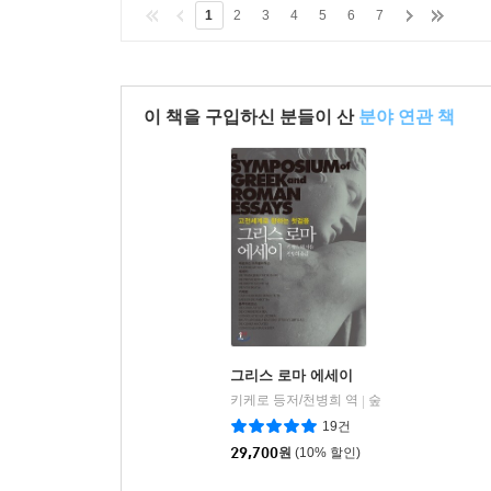
1
2
3
4
5
6
7
이 책을 구입하신 분들이 산
분야 연관 책
그리스 로마 에세이
키케로 등저/천병희 역
숲
|
19건
29,700
원
(10% 할인)