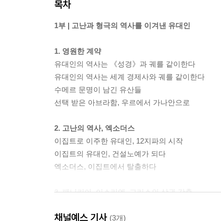
목차
1부 | 고난과 형극의 역사를 이겨낸 유대인
1. 영원한 계약
유대인의 역사는 《성경》과 궤를 같이한다
유대인의 역사는 세계 경제사와 궤를 같이한다
수메르 문명이 남긴 유산들
선택 받은 아브라함, 우르에서 가나안으로
2. 고난의 역사, 엑소더스
이집트로 이주한 유대인, 12지파의 시작
이집트의 유대인, 건설노예가 되다
엑소더스, 이집트에서 탈출하다
3. 페니키아, 이스라엘, 그리스의 상권 각축
페니키아, 해상무역을 주도한 가나안 사람들
채널예스 기사
이스라엘, 그리스보다 빠른 민주주의 국가 건설
(3개)