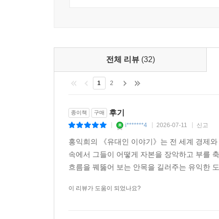
‘신앙’·‘배움과 교육’·‘자유와 개방’·‘신뢰와 신용’을
쟁」 중에서
보통 패망한 민족은 다른 나라 사람들과 섞이고 그 
유대인들의 상업 및 교역 활동은 소비산업의 발전으로
흐름이다. 그러나 유대 민족은 아브라함이 가나안을 
기술자와 과학자들과 더불어 상인들을 불러들였다.
가지고 역사와 맞섰다. 그리고 오늘날까지 ‘부의 
등했다. 그 뒤 이베리아 반도의 이슬람 왕국은 문화
전체 리뷰
(32)
경제적 쇠락의 길을 걷고 유대인이 대거 몰려온 지
신료, 유럽의 밀 등 전 세계의 부가 이곳으로 몰렸다
역사’를 만들어온 저력은 어디에 있을까·
1
2
화폐의 역사를 보면 새로운 종류의 화폐나 경제제도는
첫째, 주지하다시피 유대인들은 매우 종교적이다.
어음의 소개는 그것이 정착할 때까지 오랫동안 사
후기
종이책
구매
자신들의 종교를 지키기 위해서였다. 하지만 유대교
려스러웠다. 이 모든 의혹, 염려, 불안은 불신이다
i*******4
2026-07-11
신고
|
|
|
평등하다고 보는 그들의 생각이 상명하달 대신 어느
어음제도 는 각국에 흩어져 있는 유대인 간에 같은 
둘째,《탈무드》를 비롯한 유대교 경전들에서는 부
홍익희의 《유대인 이야기》는 전 세계 경제와
융과 회계 에 관한 새로운 창안과 진보된 방식은 늘
활동에 대해 부정적 견해를 가르치고 있는 것과 
속에서 그들이 어떻게 자본을 장악하고 부를 
밑바탕이 되었다. 이것이 중세암흑기를 거쳐 근대
흐름을 꿰뚫어 보는 안목을 길러주는 유익한 
일반적으로 성공한 유대인 상인들은 단체를 조직해
스페인, 네덜란드, 영국, 미국 등 유대인들이 박해
는 장사하려는 가난한 동포를 돕는 ‘무이자 대부제
이 리뷰가 도움이 되었나요?
있었던 때라는 역사적 고찰은 이 책에서 짚어낸 가
에게 자금 조달은 지극히 절실한 문제다. 그런 면
우 특기할 만하다. 이러한 전통은 현재까지 면면히
셋째, 배움과 교육을 중시하기 때문에 창의성이 