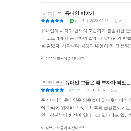
업이 되었다. 독점이다 보니 부르는 게 값이었다. 
다」 중에서
유대인 이야기
종이책
구매
y****7
2023-02-23
신고
|
|
|
한편 네덜란드 정부는 유대인들이 급격히 성장하자 
유대인의 시작과 현재의 모습까지 광범위한 분야
드 가입을 금지시켰다. 당시 길드는 관련 업종의 독
는 코트라에서 근무하며 알게 된 유대인의 탁월
속하지 않은 사람은 물건을 만들지도 팔지도 못했다
을 읽었다. 시작부터 성경의 내용이 꽤 긴 분량으
사, 히브리서 출판 등만 허용되었다. 그 결과 조합
나지 유대인들에게 타격이었는데, 세파르디계 유대
이 리뷰가 도움이 되었나요?
이러한 제약이 유대인에게는 오히려 보약이 되었다
금융산업에 힘을 쏟았고 당연히 금융계와 증권계를
진행된 것이다. ---「근대 자본주의 토대를 구축한
유대인 그들은 왜 부자가 되었는
종이책
구매
g*****6
2021-04-14
신고
|
|
|
영국의 청교도 혁명 이후 유대인은 물 만난 고기였다
서의 정신을 이어받아 구약성서에서 신을 찾았다. 청
우리나라와 유대인은 닮은것이 있다우리나라 일
이 있었다. 세계의 종교들은 부를 부정하고 탐욕을
에 자리에 위치하고 있으며 특히 금융분야에눈
리고 마음을 비우도록 ‘무소유’를 설파하며 힌두교는
인데작년부터 반전이 일어나고 있다나도 열심히
처럼 대부분의 종교가 한결같이 물욕을 버리라고 가르
이 리뷰가 도움이 되었나요?
가 바로 유대교와 청교도이다. 칼뱅은 ‘깨끗한 부자