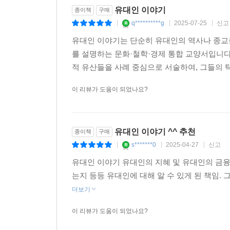
례가 18세기부터 유럽에서 있었던 ‘헤브라이인 무
유대인 이야기
종이책
구매
세계에 퍼져 있는 디아스포라(유대인공동체) 사이
한 유대인들은 기부금을 내는 걸 당연하게 생각한다.
q**********g
2025-07-25
신고
|
|
|
《구약》시대부터의 전통으로, 현재도 가장 첨단 산
상업을 석권했던 이유」 중에서
이 책이 꼽은 마지막 요인은 바로 공동체 간 강
유대인 이야기는 단순히 유대인의 역사나 종교
그들은 늘 가난한 이웃과 사회적 약자들에 대한 배
를 설명하는 문화·철학·경제 통합 교양서입니다
유럽시장에서 신용과 계약을 생명 이상으로 여기는
통해 전 세계 유대인들의 힘을 키우는 데 도움을 준
적 유산들을 사례 중심으로 서술하여, 그들의 
나 다른 나라에서 열리는 시장에서 갚는 것들이 일
다. 이 증표는 이후 강제적인 차용증서 형태로 발전
이 리뷰가 도움이 되었나요?
기존의 경제 관련 도서들은 미국이나 유럽, 중국이
을 고안했는데, 이는 일정한 기간 내에 일정한 
유대인과 유대인의 역사에서 찾고 이것이 세계는 
랐다. 신용장은 예금주 앞으로 작성되었고 약속어음이
21세기 경제 동력을 어디에서 찾아야 하는지에 
등이 지급을 보장하는 어음으로 주로 국제무역거래에
유대인 이야기 ^^ 추천
위해서 반드시 일독해야 하는 책이라고 할 수 있겠다
종이책
구매
대적으로 안전하고 편해졌다. ---「동방무역으로 
s*******0
2025-04-27
신고
|
|
|
유대인 이야기 유대인의 지혜 및 유대인의 금융
유대인들의 보석 거래 가운데서도 다이아몬드가 가
는지 등등 유대인에 대해 알 수 있게 된 책임.
직접 다이아몬드 원석을 들여와 이를 가공해 팔았다.
더보기
기 말 베네치아의 유대인 페르지(Vincent Per
최 고의 보석이 되었다. (…) 앤트워프 유대인들
이 리뷰가 도움이 되었나요?
수출하기 시작했다. 이로써 다이아몬드 산업은 유대인