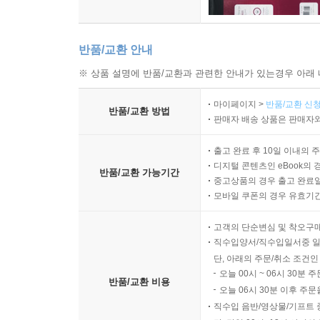
반품/교환 안내
※ 상품 설명에 반품/교환과 관련한 안내가 있는경우 아래 
마이페이지 >
반품/교환 신청
반품/교환 방법
판매자 배송 상품은 판매자와
출고 완료 후 10일 이내의 
디지털 콘텐츠인 eBook의 
반품/교환 가능기간
중고상품의 경우 출고 완료일
모바일 쿠폰의 경우 유효기간(
고객의 단순변심 및 착오구
직수입양서/직수입일서중 일
단, 아래의 주문/취소 조건인
오늘 00시 ~ 06시 30분 
반품/교환 비용
오늘 06시 30분 이후 주문
직수입 음반/영상물/기프트 