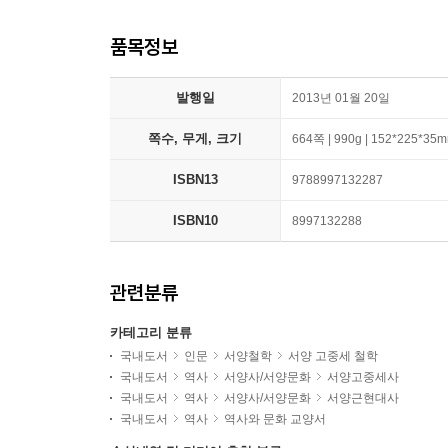
품목정보
발행일
2013년 01월 20일
쪽수, 무게, 크기
664쪽 | 990g | 152*225*35
ISBN13
9788997132287
ISBN10
8997132288
관련분류
카테고리 분류
국내도서
인문
서양철학
서양 고중세 철학
국내도서
역사
서양사/서양문화
서양고중세사
국내도서
역사
서양사/서양문화
서양근현대사
국내도서
역사
역사와 문화 교양서