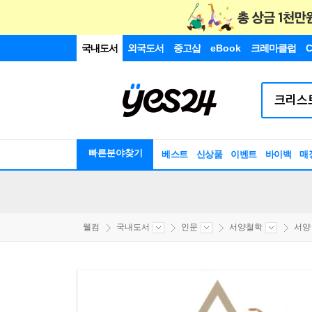
국내도서
외국도서
중고샵
eBook
크레마클럽
C
빠른분야찾기
베스트
신상품
이벤트
바이백
매
웰컴
국내도서
인문
서양철학
서양 