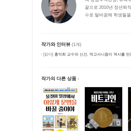
6. 로마의 득세와 유대인
끝으로 2010년 정년퇴직
로마제국 초기, 유대인에게 관용을 베풀었던 카이
수로 탈바꿈해 학생들을 
해외 유대인 공동체와 팔레스타인의 유대인 생활
예수, 유대인과 이방인의 벽을 허물다
소금의 경제사
작가와 인터뷰
(1개)
7. 1, 2차 유대-로마전쟁과 2천 년 방황의 시작
[읽다]
홍익희 교수의 신간, 먹고사니즘이 역사를 만
유대인 폭동의 시작, 1차 유대-로마전쟁
1차 로마-유대 전쟁 그 후, 유대인의 생활
끝까지 굴복하지 않은 유대인의 저항
작가의 다른 상품
8. 2차 이산 이후 후기 로마시대와 유대인
유대인 박해가 시작되다
경제사적 관점에서 바라본 로마제국의 멸망
탈무드
9. 이베리아 반도의 영화와 이슬람의 유대인