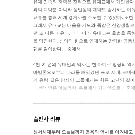
흑사병의 창궐과 유대인 대학살
유대 민족의 저력은 전적으로 유대교에서 기인한다. 
제국주의적 팽창정책, 스페인제국을 무너뜨리다
과의 계약뿐 아니라 상업상의 계약도 중시하는 이유
교류를 통해 세계 경제사를 주도할 수 있었다. 또한
2. 동전의 양면, 중상주의와 유대인
그래서 유대교는 배움을 기도와 똑같은 신앙생활로
브뤼헤 시대, 중계무역에 주력한 유대인
던 또 다른 이유다. 더 나아가 유대교는 율법을 통
앤트워프 시대, 다이아몬드 유통의 중심지가 되다
을 명령한다. 신앙의 힘으로 연대하는 강력한 공동체
암스테르담 시대, 종교개혁과 유대인 황금시대
궤를 같이한다」 중에서
네덜란드, 세계를 제패하다
근대 자본주의 토대를 구축한 유대인
4천 여 년의 유대인의 역사는 한 마디로 방랑의 역사
서인도회사의 설립과 다양해진 금융기법
바빌론으로부터 나라를 빼앗겼던 포로 시대, 로마제
30년 전쟁, 유대인의 지위를 바꾸다
의 유랑 길은 당시의 그들에게는 힘든 고난의 길이었
유대인들이 주도하는 보석산업
「선택 받은 아브라함, 우르에서 가나안으로」 중
3. 유대인, 동양을 요리하다
엑소더스(exodus)란 탈출의 의미를 가진 그리스어
향신료 전쟁과 동인도 항로
소더스는 유대 신앙의 가장 중요한 구심점이다. 이 
출판사 리뷰
아시아교역, 상품교역보다 환차익거래로 돈을 벌다
은 비로소 자신들의 정체성을 확립하게 된다. ---
중국·일본 간 금은 중계무역을 할 수 있었던 이유
성서시대부터 오늘날까지 영욕의 역사를 이겨내고
유럽, 동양 자기에 매료당하다
오늘날까지도 역사가들은 국가와 군주 중심의 역사