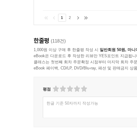
는 부는 인간을 교만하게 하여 하느님을 잊어버리게 
「크롬웰의 영국, 유대인을 반기다」 중에서
1
2
한 마디로 그들은 18세기 경제체제에서 종합적인 정보
리고 이 과정에서 ‘합리주의’를 추구했다. 이는 세
한줄평
(118건)
유대인들은 고객들의 필요와 욕구를 경쟁자보다 더 
1,000원 이상 구매 후 한줄평 작성 시
일반회원 50원, 마니
보다 훨씬 나은 가치를 제공해 고객을 만족시켰다는
eBook은 다운로드 후 작성한 리뷰만 YES포인트 지급됩니
재능과 고객만족 경영은 전통과 규범에 얽매어 있던
클래스는 첫번째 회차 주문확정 시점부터 마지막 회차 주문
eBook 페이백, CD/LP, DVD/Blu-ray, 패션 및 판매금
---「유대인, 고객만족경영으로 세상을 바꾸다」 중에서
평점
한글 기준 50자까지 작성가능