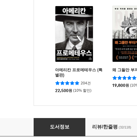
아메리칸 프로메테우스 (특
왜 그들만 부
별판)
204건
19,800
원
(10
22,500
원
(10% 할인)
유대인 이야기
도서정보
리뷰/한줄평
(32/118)