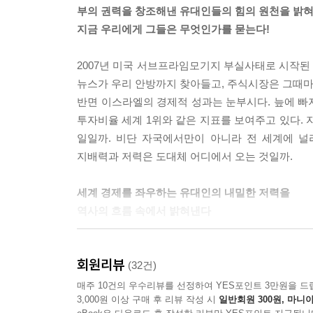
부의 권력을 창조해낸 유대인들의 힘의 원천을 밝혀
닌 개인의 삶을 중요하게 생각했다. 이들은 노예와
지금 우리에게 그들은 무엇인가를 묻는다!
4. 유대인, 산업혁명 토대를 구축하다
필요하다고 믿었다. 게다가 가난은 일종의 위협이며
해적의 나라가 세계 최강이 되기까지
이 다가가는 길이라고 믿었다. 한 마디로 페니키아
2007년 미국 서브프라임모기지 부실사태로 시작된 
크롬웰의 영국, 유대인을 반기다
며 나아질 수 있다고 믿는 사람들이었다. 역사는 
뉴스가 우리 안방까지 찾아들고, 주식시장은 그때마
민간 소유의 중앙은행 탄생
고, 부의 축적을 신의 축복이라고 생각했다. 이 
반면 이스라엘의 경제적 성과는 눈부시다. 늪에 빠져
유대인, 고객만족경영으로 세상을 바꾸다
해외 시장 개척과 상업 활동을 고대라는 시간 틀에
투자비율 세계 1위와 같은 지표를 보여주고 있다. 
설탕과 노예무역이 키운 영국의 자본주의
제사라고 하겠다. ---「페니키아, 이스라엘, 그리스
일일까. 비단 자국에서만이 아니라 전 세계에 널
유대인에 의한 면직물산업의 태동
지배력과 저력은 도대체 어디에서 오는 것일까.
솔론은 유대인의 희년제를 본받아 부채 탕감을 시도
5. 영원한 금융 황제, 로스차일드
려주며 모든 노예를 해방시키는 유대인의 제도다. 《구
세계 경제를 좌우하는 유대인의 내밀한 저력을
본격적인 국제유대자본의 태동기
정’, ‘노예 해방’ 등에 대해 상세히 설명하고 있
역사의 흐름 속에서 밝혀낸다
산업혁명의 원동력, 로스차일드의 자본
통해 다 시 한번 평등한 하느님 나라의 건설을 희망
로스차일드 후손들의 눈부신 활약
죄수들 에게도 사면을 베풀었다. 더 나아가 가축과 
22년간 KORTA에서 근무하며, 뉴욕, 밀라노, 
회원리뷰
고통과 수난의 역사 속에서 반대급부로 ‘부’에 
(32건)
6. 미국 산업사의 양대 축, 모건과 록펠러
역사를 통해서 보면 기독교들은 오랜 기간 대부분
유대인이 있었고, 역사를 통해 볼 때 유통·금융
매주 10건의 우수리뷰를 선정하여 YES포인트 3만원을 드
미국의 산업과 자본주의의 태동
《성경》의 내용을 한눈에 알 수 있도록 하는 성화
3,000원 이상 구매 후 리뷰 작성 시
일반회원 300원, 마니아
경제사가 유대인의 발자취와 궤를 같이하고 있다고 
제이피 모건, 빠른 정보에 주목하다
교를 지켜야 하는 책임 때문에 열세 살 성인식을 