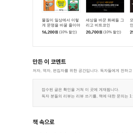
이베리아 반도에 진출한 세력들
이슬람 왕국의 영화를 도운 유대인
중세 이베리아 반도의 유대인 생활상
물질이 일상에서 이렇
세상을 바꾼 화폐들 그
모
이슬람 근본주의의 등장과 유대인의 수난기
게 문명을 바꿀 줄이야
리고 비트코인
16,200
원
(10% 할인)
20,700
원
(10% 할인)
2
10. 중세 유럽, 유대인의 동방무역과 금융업
기독교 대부업 금지가 낳은 유대인 대부업의 유래
중세 도시의 형성과 상인 세력의 등장
만든 이 코멘트
유대인이 상업을 석권했던 이유
저자, 역자, 편집자를 위한 공간입니다. 독자들에게 전하고
동방무역으로 되살아난 유럽 경제와 유대인의 금융
르네상스 탄생에 기여한 유대인
십자군 운동과 중세 유대인의 학살
접수된 글은 확인을 거쳐 이 곳에 게재됩니다.
독자 분들의 리뷰는 리뷰 쓰기를, 책에 대한 문의는 1:
2부 | 유대인 세계 경제사의 주역으로 우뚝 서다
1. 스페인제국의 영광과 몰락
책 속으로
이사벨 여왕, 스페인을 통일하다