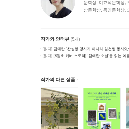
문학상, 이효석문학상, 
상문학상, 동인문학상, 
작가와 인터뷰
(5개)
[읽다]
김애란 “완성형 명사가 아니라 실천형 동사였
[읽다]
[8월호 커버 스토리] ‘김애란 소설’을 읽는 여
작가의 다른 상품