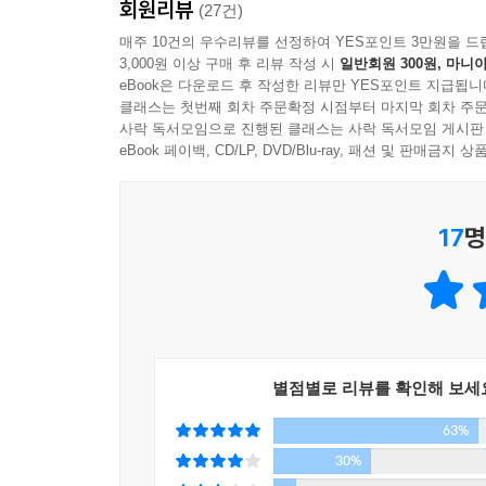
회원리뷰
손홍규의 「배우가 된 노인」, 이장욱의 「절반
(27건)
돋보이는 작품들이 고루 포진해 읽는 재미와 맛을 
매주 10건의 우수리뷰를 선정하여 YES포인트 3만원을 드
3,000원 이상 구매 후 리뷰 작성 시
일반회원 300원, 마니아
eBook은 다운로드 후 작성한 리뷰만 YES포인트 지급됩니
■ 김애란의 「침묵의 미래」, 대상 선정 경위
클래스는 첫번째 회차 주문확정 시점부터 마지막 회차 주문
사락 독서모임으로 진행된 클래스는 사락 독서모임 게시판
2013년 1월 3일 이상문학상 본심이 열렸다. 
eBook 페이백, CD/LP, DVD/Blu-ray, 패션 및 판매금
기수상작가인 소설가 서영은, 소설가 윤후명, 소설가
편집장, 문학 담당 기자, 문학 연구자 등 100여 
17
명
김애란 「침묵의 미래」
김이설 「흉몽」
손홍규 「배우가 된 노인」
염승숙 「습濕」
이장욱 「절반 이상의 하루오」
별점별로 리뷰를 확인해 보세
이평재 「당신이 모르는 이야기」
63%
천운영 「엄마도 아시다시피」
편혜영 「밤의 마침」
30%