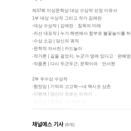
제37회 이상문학상 대상 수상작 선정 이유서
1부 대상 수상작 그리고 작가 김애란
-대상 수상작 | 김애란ㆍ침묵의 미래
-자선 대표작 | 누가 해변에서 함부로 불꽃놀이를 
-수상 소감 | 당신의 궤적
-문학적 자서전 | 카드놀이
-작가론 | 길을 걸었지, 누군가 옆에 있다고ㆍ편혜영
-작품론 | 다시 두근두근, 문학이여ㆍ안서현
2부 우수상 수상작
-함정임 | 기억의 고고학―내 멕시코 삼촌
-이평재 | 당신이 모르는 이야기
-천운영 | 엄마도 아시다시피
-편혜영 | 밤의 마침
-손홍규 | 배우가 된 노인
채널예스 기사
-이장욱 | 절반 이상의 하루오
(6개)