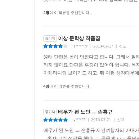
4명
이 이 리뷰를 추천합니다.
길 위에 ‘방향’을 만든 것은
당신의 무게.
혹은 이 걸음과 다음 걸음 사이에 놓인
고민의 시차詩差.
이상 문학상 작품집
종이책
s*******r
2013-02-17
신고
|
|
|
가끔 그 고민이 궁금해
원래 단편은 돈이 안된다고 합니다. 그래서 팔
당신이 쓴 말과 쓰지 않은 말,
리지 않아요.단편은 후킹이 있어야 합니다. 독
쓸 수 없던 말들을 가늠해본다.
마케터처럼 보이기도 하고. 뭐 이런 생각때문에 
무릎 꿇어 그 자국에 손을 대본다.
몇 명이 지나갔는지 모를
4명
이 이 리뷰를 추천합니다.
겹겹의 발자국에 눈이 시리다.
■ 「침묵의 미래」에 대한 심사평
배우가 된 노인 ㅡ 손홍규
종이책
y*****7
2016-07-21
신고
|
|
|
글쓰기의 주체는 없고, 동시에 대상도 없는 것. 
배우가 된 노인 ㅡ 손홍규 시간여행자의 아내가 
깜빡거릴 뿐. 이를 두고 「날개」의 작가 이상이 
...혼자 그런 생각을 했다 .그 골목에 사는 