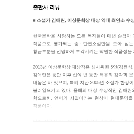
출판사 리뷰
■ 소설가 김애란, 이상문학상 대상 역대 최연소 수상
한국문학을 사랑하는 모든 독자들이 매년 손꼽아 
작품으로 평가되는 중ㆍ단편소설만을 모아 싣는
황금부분을 선명하게 부각시키는 탁월한 작품성을 지
2013년 이상문학상 대상작은 심사위원 5인(김윤식
김애란은 등단 이후 십여 년 동안 특유의 감각과 
내놓은 바 있으며, 특히 지난 2005년 소설가 한
불러일으키고 있다. 올해의 대상 수상작인 김애란
함으로써, 언어의 사멸이라는 현상이 현대문명을
작품이다.
이번 작품집에는 대상 수상작인 김애란의 「침묵
수상작으로 함정임의 「기억의 고고학」, 이평재의