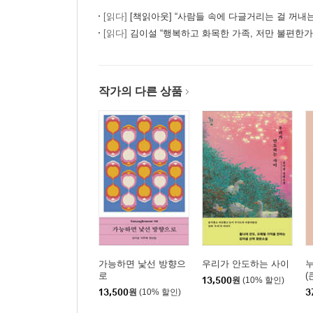
[읽다]
[책읽아웃] “사람들 속에 다글거리는 걸 꺼내는 게 소설가의 
[읽다]
김이설 “행복하고 화목한 가족, 저만 불편한가
작가의 다른 상품
가능하면 낯선 방향으
우리가 안도하는 사이
누
로
(
13,500
원
(10% 할인)
13,500
원
(10% 할인)
3