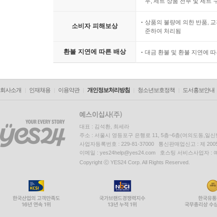
우, 세트 상품 전부 및 세트
상품의 불량에 의한 반품, 교
소비자 피해보상
준하여 처리됨
환불 지연에 따른 배상
대금 환불 및 환불 지연에 
회사소개
인재채용
이용약관
개인정보처리방침
청소년보호정책
도서홍보안내
대표 : 김석환, 최세라
주소 : 서울시 영등포구 은행로 11, 5층~6층(여의도동,일신
사업자등록번호 : 229-81-37000 통신판매업신고 : 제 200
이메일 : yes24help@yes24.com 호스팅 서비스사업자 :
Copyright ⓒ YES24 Corp. All Rights Reserved.