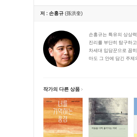
저 :
손홍규
(孫洪奎)
손홍규는 특유의 상상력
진리를 부단히 탐구하고
차세대 입담꾼으로 꼽히
마도 그 안에 담긴 주제
작가의 다른 상품