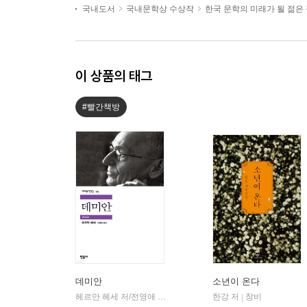
국내도서
국내문학상 수상작
한국 문학의 미래가 될 젊은
이 상품의 태그
#빨간책방
데미안
소년이 온다
헤르만 헤세 저/전영애 역
민음사
한강 저
창비
|
|