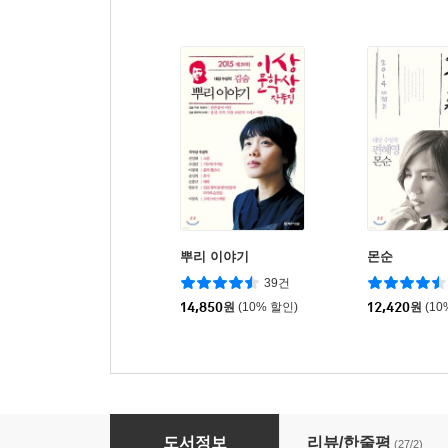
뿌리 이야기
몬순
39건
14,850
원
(10% 할인)
12,420
원
(10
침묵의 미래
도서정보
리뷰/한줄평
(27/2)