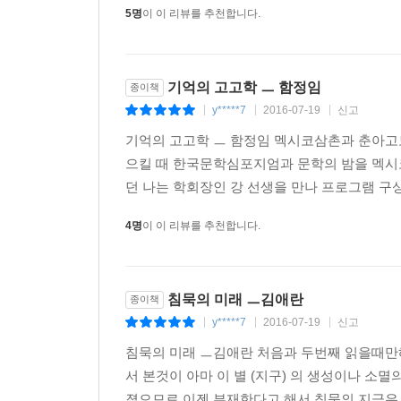
5명
이 이 리뷰를 추천합니다.
대상 수상작 외에도 멕시코에서 날아온 한 통의 이
함정임의 「기억의 고고학」과, 자살 바이러스 ‘
모르는 이야기」, ‘엄마의 죽음’ 이후 모성의 
기억의 고고학 ㅡ 함정임
종이책
눈여겨볼 작품이다. 또한 성폭행범으로 지목되어
y*****7
2016-07-19
신고
|
|
|
간신히 파국을 면한 위태로운 삶을 보여주는 편혜영
‘사이드미러’, 공원에서 만난 한 ‘노인’의 인연
기억의 고고학 ㅡ 함정임 멕시코삼촌과 춘아고모
지닌 인물의 이야기인 동시에 어디에도 존재하나
으킬 때 한국문학심포지엄과 문학의 밤을 멕시
개성을 발하는 작품이다. 아울러, 아버지의 등에서
던 나는 학회장인 강 선생을 만나 프로그램 구상
조명해 보이는 염승숙의 「습濕」, 건조하면서도 
4명
이 이 리뷰를 추천합니다.
「흉몽」은 삶의 불편한 면을 되돌아보게 하는 수작
■ 대상 수상 작가 김애란의 ‘수상 소감’ 중에서
침묵의 미래 ㅡ김애란
종이책
한 발짝 또 한 발짝
y*****7
2016-07-19
신고
|
|
|
짐작으로 알던 것을 몸으로 익히며
침묵의 미래 ㅡ김애란 처음과 두번째 읽을때만해
누군가의 보폭을 쉽게 판정하지 않는 법을 배운다.
서 본것이 아마 이 별 (지구) 의 생성이나 소
그 자리에 다른 짐작을 앉힌다.
졌으므로 이젠 부재한다고 해서 침묵의 지금은 