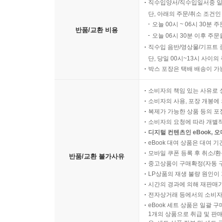
직수입양서/직수입일서중 일
단, 아래의 주문/취소 조건인
오늘 00시 ~ 06시 30분 
반품/교환 비용
오늘 06시 30분 이후 주문
직수입 음반/영상물/기프트 
단, 당일 00시~13시 사이
박스 포장은 택배 배송이 가
소비자의 책임 있는 사유로 
소비자의 사용, 포장 개봉에 
복제가 가능한 상품 등의 포장을 
소비자의 요청에 따라 개별
디지털 컨텐츠인 eBook, 
eBook 대여 상품은 대여 기
모바일 쿠폰 등록 후 취소/환
반품/교환 불가사유
중고상품이 구매확정(자동 
LP상품의 재생 불량 원인이 기
시간의 경과에 의해 재판매가
전자상거래 등에서의 소비자
eBook 세트 상품은 일괄 
1개의 상품으로 취급 및 판매