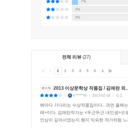
함정임 「기억의 고고학 ―내 멕시코 삼촌」
7%
0%
이번 이상문학상 대상 수상작으로 심사위원들이 
0%
수상작으로 선정하는 데 있어, 심사위원들은 서사
작품의 주제의식과 우화적 방법에 주목하였다. 이
언어 자체가 스스로 그 존재와 가치를 되묻고 운
사멸이라는 현상이 현대문명을 살아가고 있는 인간
늪에 빠져 있는 우리 소설 문단에서 새로운 상상력의
전체 리뷰
(27)
제37회 이상문학상 대상 수상작으로 선정하였다.
1
2
3
4
5
6
■ 대상 수상작 「침묵의 미래」, 그리고 주옥같은 
2013 이상문학상 작품집 / 김애란 외..
종이책
「침묵의 미래」는 인간이 사용하고 있는 언어의 
n******m
2013-02-16
신고
|
|
|
취하고 있다. 이 작품은 ‘지구상에서 언어가 평
화자들을 가상의 강대국이 ‘소수언어박물관’에 모
해마다 기다리는 수상작품집이다.. 과연 올해는
‘마지막 화자’들의 생활과 자신의 이야기를 들려
래>이다. 김애란작가는 <두근두근 내인생>으로
형상화하는 데 성공하면서 발군의 작가적 상상력을 
인상이 깊어서였는지 웬지 익숙한 작가처럼 느