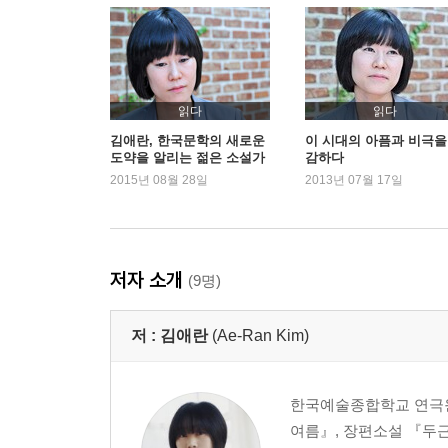
-염승숙 | 습濕
-김이설 | 흉몽
3부 선정 경위와 심사평
-심사 및 선정 경위
읽다
읽다
-심사평
김애란, 한국문학의 새로운
이 시대의 아픔과 비극을
도약을 알리는 젊은 소설가
감하다
김윤식 : 이상에게 물어보기
2015년 08월 28일
2013년 07월 17일
서영은 : 아, 침묵, 모든 부재를 있음으로 바꾸는 고
윤후명 : 김애란의 새로운 날개
권영민 : 관념적 주제와 문화론적 상상력
윤대녕 : 말(言語)에 대한 사유의 묵시록
저자 소개
(9명)
‘이상문학상’의 취지와 선정 방법
저 :
김애란
(Ae-Ran Kim)
한국예술종합학교 연극원
여름』, 장편소설 『두근