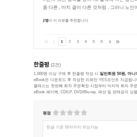
미구분 지대를 헤맨 김애란 작가의 몸짓이 ‘이상문학
좀 다른 , 마치 결이 다른 것처럼 . 그러니 노인
종족과 함께 탄생하고, 종족의 소멸과 함께 사라
2명
이 이 리뷰를 추천합니다.
내용으로 하는 이 인류문화사적 소설은 기존의 
있다. -서영은(소설가)
1
2
3
4
5
6
좀도둑들이 들끓는 고갯길 밑 주막에 들른 김애란이
하지 말라는 듯 던져놓은 침묵의 미래」. 설마 팔
한줄평
(2건)
새로운 날개의 다른 뜻임을 받아들였다. -윤후명(소
1,000원 이상 구매 후 한줄평 작성 시
일반회원 50원, 마니
eBook은 다운로드 후 작성한 리뷰만 YES포인트 지급됩니
「침묵의 미래」에서 보여준 김애란의 시도 자체가 
클래스는 첫번째 회차 주문확정 시점부터 마지막 회차 주문
작품을 관념적인 방향으로 이끌어가지 않고 우화
eBook 페이백, CD/LP, DVD/Blu-ray, 패션 및 판매금
때문이다. -권영민(문학평론가, 단국대 석좌교수)
평점
「침묵의 미래」는 낯설다. ‘낯설다’는 것은 그
세계를 엿보는 듯한 뜻밖의 행보를 보여주고 있기 
한글 기준 50자까지 작성가능
지워가는 행위에 다름 아니라는 것, 그로 인해 자기 