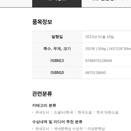
품목정보
발행일
2013년 01월 18일
쪽수, 무게, 크기
352쪽 | 504g | 143*218*30
ISBN13
9788970128849
ISBN10
8970128840
관련분류
카테고리 분류
국내도서
소설/시/희곡
한국소설
한국 단편소설
수상내역 및 미디어 추천 분류
국내도서
국내문학상 수상작
이상문학상