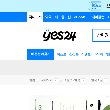
국내도서
외국도서
중고샵
eBook
크레마클럽
C
빠른분야찾기
베스트
신상품
이벤트
바이백
매
웰컴
국내도서
소설/시/희곡
한국소설