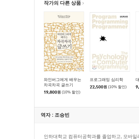
4장 리더는 어떻게 만들어지는가?
작가의 다른 상품
연습을 통해 완벽해진다
큰 도약
협곡으로 추락
현실에서의 성장
성장의 느낌
메타사이클
질문
5장 하지만 나는...
와인버그에게 배우는
프로그래밍 심리학
대
나는 관리자가 아니다
차곡차곡 글쓰기
22,500
원
(10% 할인)
9
나는 리더 유형이 아니다
19,800
원
(10% 할인)
기술력을 잃을 것이다
성장이 너무 고통스럽다
역자 : 조승빈
그렇게 큰 힘을 원하지 않는다
질문
인하대학교 컴퓨터공학과를 졸업하고, 모바일리