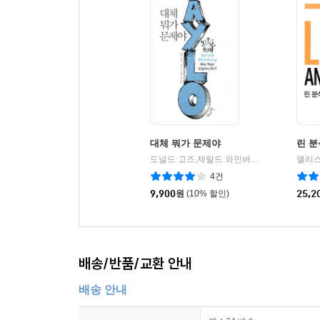
새 학기 첫날 평가
가능한 해결책
질문
21장 자신에 대한 리더십 테스트를 통과하려면
최고경영자 테스트
테스트를 이겨 내는 능력
침입자를 다루는 방법
대체 뭐가 문제야
린 분
올바른 방법은 무엇인가?
도널드 고즈,제랄드 와인버그 저/김준식 역
|
올바른 테스트와 잘못된 테스트
4건
질문
9,900
원
(10% 할인)
25,2
22장 변화 계획
실험
배송/반품/교환 안내
변화에 대한 마음가짐
개인적 달성 계획
배송 안내
실습이 차이를 만들 수 있는가?