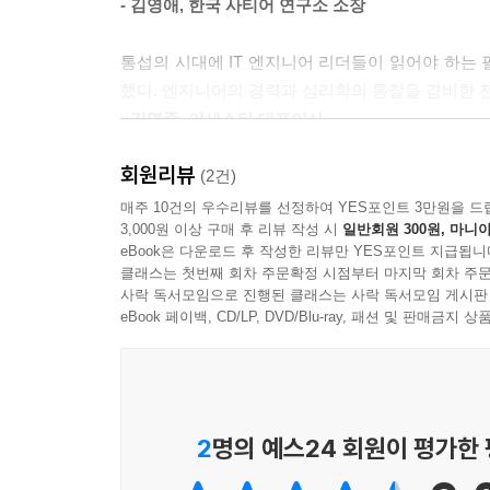
- 김영애, 한국 사티어 연구소 소장
10장 동기부여의 첫 번째 장애물
통섭의 시대에 IT 엔지니어 리더들이 읽어야 하는
자기 테스트
했다. 엔지니어의 경력과 심리학의 통찰을 겸비한 
상호작용 모델
- 김명준, 어세스타 대표이사
상호작용에서 겉으로 드러나 있는 부분
상호작용에서 숨겨져 있는 부분
회원리뷰
뛰어난 테크니컬 리더란 기술 전문성과 리더십 
(2건)
사티어 상호작용 모델
인간이다. 이 책은 사람, 변화, 깨달음에 대한 책이
매주 10건의 우수리뷰를 선정하여 YES포인트 3만원을 드
왜 의사소통에 실패할까
3,000원 이상 구매 후 리뷰 작성 시
일반회원 300원, 마니아
가지고 있으며, 변화는 단지 선택의 문제일 뿐이라
원활한 의사소통을 시작하는 방법
eBook은 다운로드 후 작성한 리뷰만 YES포인트 지급됩니
목표를 가지고 다른 사람들과 함께 일하는 모든 사
질문
클래스는 첫번째 회차 주문확정 시점부터 마지막 회차 주문
- 정진호, SK 커뮤니케이션즈 인재개발원 차장 / Ignite 
사락 독서모임으로 진행된 클래스는 사락 독서모임 게시판
eBook 페이백, CD/LP, DVD/Blu-ray, 패션 및 판매금
11장 동기부여의 두 번째 장애물
꼭 읽으세요! 그리고 두 권 사세요! 한 권은 헤질 
즐겁지 않은 일
채수원, NHN 기술전략팀 차장 / 『테스트 주도 개발: TDD
와인버그의 목표
계획과 미래
2
명의 예스24 회원이 평가한
두 번째 장애물
리더도 사람이다