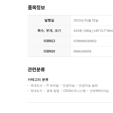
품목정보
발행일
2013년 01월 25일
쪽수, 무게, 크기
424쪽 | 580g | 145*217*30
ISBN13
9788966260652
ISBN10
8966260659
관련분류
카테고리 분류
국내도서
IT 모바일
인공지능
인공지능 일반
국내도서
경제 경영
CEO/비즈니스맨
간부학/리더십