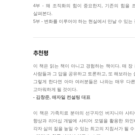
4부 - 왜 조직화의 힘이 중요한지, 기존의 힘
창조적 오류
살펴본다.
훔친 아이디어
5부 - 변화를 이루어야 하는 현실에서 만날 수 있는
훔친 아이디어의 변형
결합
왜 아이디어를 만드는 것이 나쁜 일처럼 보일까
질문
추천평
9장 비전
이 책은 읽는 책이 아니고 경험하는 책이다. 매 장
이력선
사람들과 그 답을 공유하고 토론하고, 또 해보라는
중요한 것은 사건이 아니다
그렇게 한다면 아마 여러분들은 나와는 매우 다른
성공이 실패로 이어질 수 있는가?
고마워하게 될 것이다.
비전의 중심 역할
- 김창준, 애자일 컨설팅 대표
왜 비전이 혁신가를 만드는가
자신에게서 비전을 찾는다
이 책은 가족치료 분야의 선구자인 버지니아 사티
질문
향상과 리더십 개발에 사티어 모델을 활용한 와인
각자 삶의 질을 높일 수 있는 최고의 지침서가 될 수
3부 동기부여