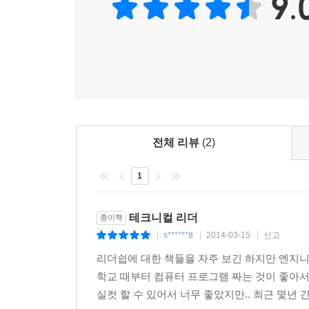
9.
질문
12장 다른 사람들을 돕는 문제
도움을 줄 수 있는 능력은 타고나는 것이다
도움을 주려는 노력: 실습
도움에 대한 교훈
도움과 자존감
질문
전체 리뷰
(2)
13장 동기부여를 잘할 수 있는 사람이 되려면
1
항상 진실하라 (진심이든 아니든)
생존 규칙
테크니컬 리더
종이책
메타 규칙
s******8
2014-03-15
신고
|
|
|
규칙을 지침으로 바꾸기
다른 사람들에 대한 순수한 관심
리더쉽에 대한 책들을 자주 보긴 하지만 엔지니
왜, 언제 데일 카네기의 책을 읽어야 할까?
학교 때부터 컴퓨터 프로그램 짜는 것이 좋아
질문
실컷 할 수 있어서 너무 좋았지만.. 최근 몇년 