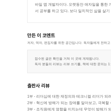
2부 혁신
바일 앱 개발자이다. 오랫동안 애자일을 통한 개
서 공부를 하고 있다. 보다 일치적인 삶을 살기 위해 노력 중. S
6장 혁신을 방해하는 세 가지 큰 장애물
디저트로 무엇을 먹었는지 알고 있는가?
자신에 대한 무지: 첫 번째 장애물
두 번째 장애물: ‘문제 없어요’ 증후군
만든 이 코멘트
단 하나의 해결책만이 존재한다는 믿음: 세 번째 장
저자, 역자, 편집자를 위한 공간입니다. 독자들에게 전하고
정리
질문
접수된 글은 확인을 거쳐 이 곳에 게재됩니다.
독자 분들의 리뷰는 리뷰 쓰기를, 책에 대한 문의는 1:
7장 자기 인식을 높이는 방법
동기부여 테스트
첫 반응
일기
출판사 리뷰
질문
1부 - 리더십에 대한 재정의와 테크니컬 리더가 되려
2부 - 혁신에 방해가 되는 장애를 알아보고, 극복할
8장 아이디어의 힘 키우기
3부 - 조직원에게 영향을 미치는데 무엇이 방해가 되
문제 해결형 리더의 정설