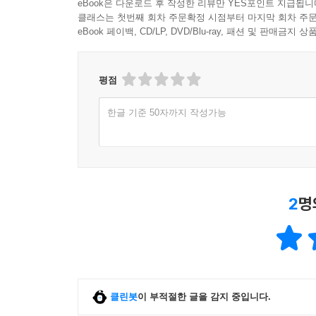
eBook은 다운로드 후 작성한 리뷰만 YES포인트 지급됩니
힘의 사용
클래스는 첫번째 회차 주문확정 시점부터 마지막 회차 주문
eBook 페이백, CD/LP, DVD/Blu-ray, 패션 및 판매금
질문
17장 문제 해결형 팀의 효과적 조직화
평점
여러 가지 조직 형태
조직 형태 혼합
한글 기준 50자까지 작성가능
형태는 기능을 따른다
부록: 순위 점수 계산
질문
2
명
18장 효과적 조직화의 장애물
첫 번째 장애물: 빅게임
두 번째 장애물: 사람들을 기계처럼 조직한다
세 번째 장애물: 직접 처리
네 번째 장애물: 비효과적 조직화에 대한 보상
유기적 조직화
클린봇
이 부적절한 글을 감지 중입니다.
질문