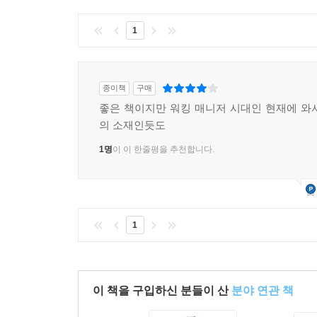
19장 조직가가 되는 방법 배우기
1
연습
관찰과 실험
비일치 찾기: 그들은 최선을 다하고 있다
종이책
구매
잘못된 연결 찾기
좋은 책이지만 워킹 매니저 시대인 현재에 와
차이의 인정
의 소재인듯도
스스로를 팀의 모델로 사용하기
1명
이 이 한줄평을 추천합니다.
성공에 따른 변화
질문
5부 변화
1
20장 리더를 어떻게 평가하는가
교수님의 새 학기 첫날
발전 전략
이 책을 구입하신 분들이 산
분야 연관 책
가르치는 일이나 이끄는 일을 배울 수 있는가?