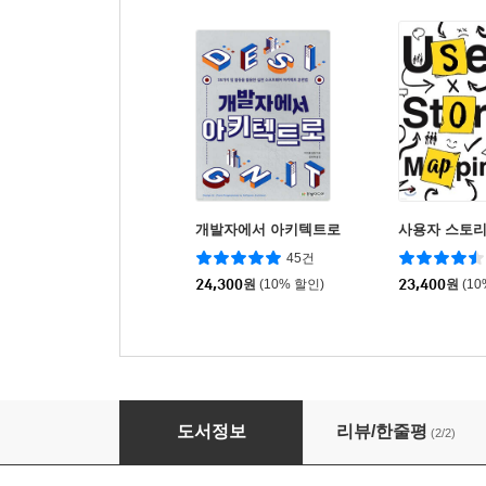
개발자에서 아키텍트로
사용자 스토리
45건
24,300
원
(10% 할인)
23,400
원
(1
테크니컬 리더
도서정보
리뷰/한줄평
(2/2)