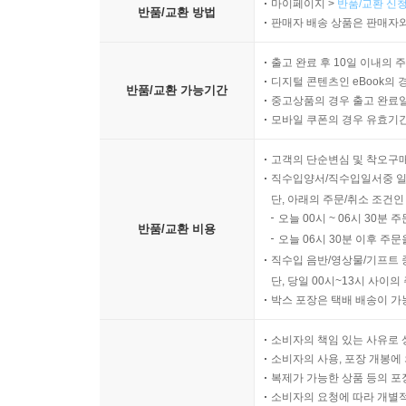
리더십을 유지하기 위한 도움
마이페이지 >
반품/교환 신청
반품/교환 방법
질문
판매자 배송 상품은 판매자와
출고 완료 후 10일 이내의 
에필로그
디지털 콘텐츠인 eBook의 
반품/교환 가능기간
중고상품의 경우 출고 완료일
모바일 쿠폰의 경우 유효기간(
고객의 단순변심 및 착오구
직수입양서/직수입일서중 일
단, 아래의 주문/취소 조건인
오늘 00시 ~ 06시 30분 
반품/교환 비용
오늘 06시 30분 이후 주문
직수입 음반/영상물/기프트 
단, 당일 00시~13시 사이
박스 포장은 택배 배송이 가
소비자의 책임 있는 사유로 
소비자의 사용, 포장 개봉에 
복제가 가능한 상품 등의 포장을 
소비자의 요청에 따라 개별