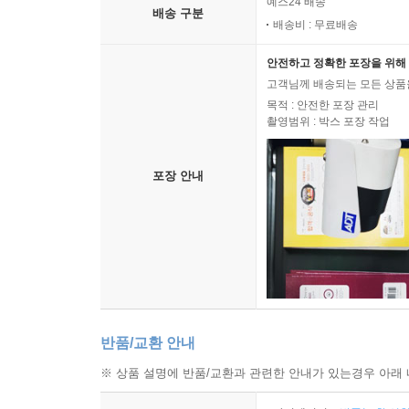
예스24 배송
계획의 요소
배송 구분
배송비 : 무료배송
질문
안전하고 정확한 포장을 위해 
23장 변화를 위한 시간
고객님께 배송되는 모든 상품을
목표에 집중하기
목적 : 안전한 포장 관리
촬영범위 : 박스 포장 작업
동시에 두 가지 일 하기
가장 저렴한 강의
질문
포장 안내
24장 변화를 위한 도움 찾기
지원 시스템
기술 자원에 대한 도움
비판을 통한 도움
성장을 위한 도움
회복을 위한 도움
반품/교환 안내
정서적 도움
※ 상품 설명에 반품/교환과 관련한 안내가 있는경우 아래 
영적 도움