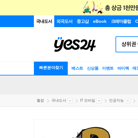
국내도서
외국도서
중고샵
eBook
크레마클럽
C
빠른분야찾기
베스트
신상품
이벤트
바이백
매
웰컴
국내도서
IT 모바일
인공지능