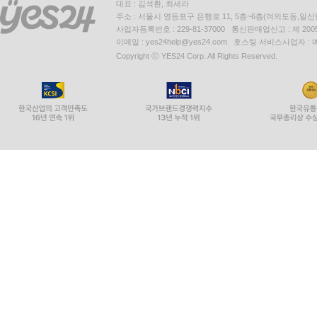
대표 : 김석환, 최세라
주소 : 서울시 영등포구 은행로 11, 5층~6층(여의도동,일신
사업자등록번호 : 229-81-37000 통신판매업신고 : 제 200
이메일 : yes24help@yes24.com 호스팅 서비스사업자 :
Copyright ⓒ YES24 Corp. All Rights Reserved.