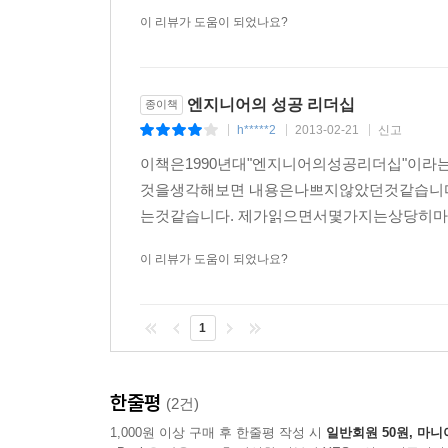
이 리뷰가 도움이 되었나요?
14장 힘은 어디에서 오는가
관계의 힘
기술의 힘
엔지니어의 성공 리더십
종이책
전문성의 힘
h*****2
2013-02-21
신고
|
|
|
힘의 유지
질문
이책은1990년대"엔지니어의성공리더십"이
것을생각해보면 내용은나쁘지않았던것같습니
15장 힘, 불완전, 일치성
는것같습니다. 제가읽으면서몇가지는상당히마
기계적 문제
이 리뷰가 도움이 되었나요?
행동 성숙 패턴
자신의 기계적 문제 처리
일치성이 주는 이득
1
질문
4부 조직화
한줄평
(2건)
16장 조직화의 힘을 얻기
1,000원 이상 구매 후 한줄평 작성 시
일반회원 50원, 마니
힘의 전환