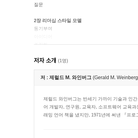
질문
2장 리더십 스타일 모델
동기부여
아이디어
조직화
MOI 리더십 모델
저자 소개
테크니컬 리더가 하는 일
(1명)
더 좋은 방법이 존재한다는 믿음
질문
저 :
제럴드 M. 와인버그
(Gerald M. Weinberg
3장 문제 해결 스타일
제럴드 와인버그는 반세기 가까이 기술과 인간의
문제에 대한 이해
어 개발자, 연구원, 교육자, 소프트웨어 교육
아이디어의 흐름 관리
래밍 언어 책을 냈지만, 1971년에 써낸 『프로그래밍 심
품질 제어
질문