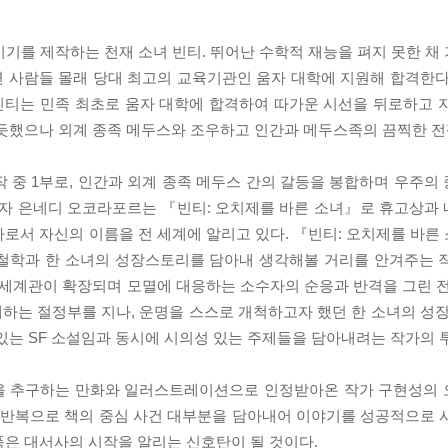
 기기를 제작하는 천재 소녀 빈티. 뛰어난 수학적 재능을 펴지 못한 
 사람들 몰래 당대 최고의 교육기관인 움자 대학에 지원해 합격한다
빈티는 민족 최초로 움자 대학에 합격하여 따가운 시선을 뒤로하고 
 듯했으나 외계 종족 메두스와 조우하고 인간과 메두스족의 끔찍한 전
부작 중 1부로, 인간과 외계 종족 메두스 간의 갈등을 봉합하며 우주
 저자 은네디 오코라포르는 『빈티: 오치제를 바른 소녀』로 휴고상과
로서 자신의 이름을 전 세계에 알리고 있다. 『빈티: 오치제를 바른
 철학과 한 소녀의 성장스토리를 담아내 생각해볼 거리를 안겨주는 
 세계관이 확장되며 모멸에 대응하는 소수자의 순응과 반격을 그린 전
하는 절정부를 지나, 운명을 스스로 개척하고자 했던 한 소녀의 성장
있는 SF 소설임과 동시에 시의성 있는 주제들을 담아내려는 작가의 
을 추구하는 만화와 일러스트레이션으로 인정받아온 작가 구현성의 
과 반복으로 책의 중심 사건 대부분을 담아내어 이야기를 성공적으로 
품은 대서사의 시작을 알리는 신호탄이 될 것이다.