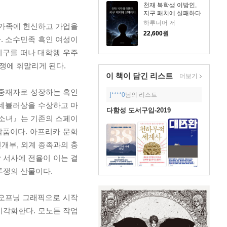
천재 복학생 이방인,
지구 패치에 실패하다
하루너머 저
채 가족에 헌신하고 가업을
22,600
원
. 소수민족 흑인 여성이
지구를 떠나 대학행 우주
쟁에 휘말리게 된다.
이 책이 담긴
리스트
더보기
의 중재자로 성장하는 흑인
j****0
님의 리스트
 네뷸러상을 수상하고 마
다함성 도서구입-2019
 소녀』는 기존의 스페이
작품이다. 아프리카 문화
개부, 외계 종족과의 충
 서사에 전율이 이는 결
투쟁의 산물이다.
오프닝 그래픽으로 시작
시각화한다. 모노톤 작업