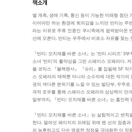
책소개
별 계측, 생애 기록, 통신 등이 가능한 미래형 첨단
이어야만 하는 환경에 회의감을 느끼던 빈티는 주변
라는 이유로 주류 인종인 쿠시족에게 핍박받아온 
선에 오른다. 빈티는 우주에서 비로소 자유를 찾는
『빈티: 오치제를 바른 소녀』는 ‘빈티 시리즈’ 3
소녀 ‘빈티’의 활약상을 그린 스페이스 오페라다.
블 코믹스 『블랙팬서』 『슈리』를 집필해 SF 작가
스 오페라의 매력뿐 아니라 소수자에 대한 작가의
권의 색다른 분위기를 느낄 수 있는 발단부, 우주로
격적 조우를 통해 스페이스 오페라의 상상력이 만개
말부까지, 『빈티: 오치제를 바른 소녀』는 흡인력 
『빈티: 오치제를 바른 소녀』는 실험적이고 변칙
한다. 열여섯 페이지의 프레임 위에 펜 선의 점층
의 농후하고도 단순 명료한 장점을 극대화한 이 작