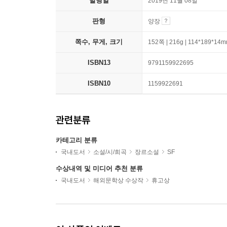
발행일
2019년 11월 08일
판형
양장
쪽수, 무게, 크기
152쪽 | 216g | 114*189*14
ISBN13
9791159922695
ISBN10
1159922691
관련분류
카테고리 분류
국내도서
소설/시/희곡
장르소설
SF
수상내역 및 미디어 추천 분류
국내도서
해외문학상 수상작
휴고상