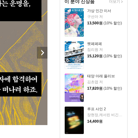
이 분야 신상품
더보기
가상 인간 이서
구선아 저
13,500
원
(10% 할인)
펫페페페
짐리원 저
15,120
원
(10% 할인)
태양 아래 올리브
김초엽 저
17,820
원
(10% 할인)
루프 사인 2
장현정,캐서린 비긴즈 저
14,400
원