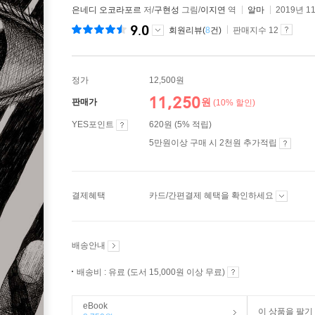
은네디 오코라포르
저/
구현성
그림/
이지연
역
알마
2019년 1
9.0
회원리뷰(
8
건)
판매지수 12
정가
12,500원
11,250
원
판매가
(10% 할인)
YES포인트
620원 (5% 적립)
5만원이상 구매 시 2천원 추가적립
결제혜택
카드/간편결제 혜택을 확인하세요
배송안내
배송비 : 유료 (도서 15,000원 이상 무료)
eBook
이 상품을 팔기