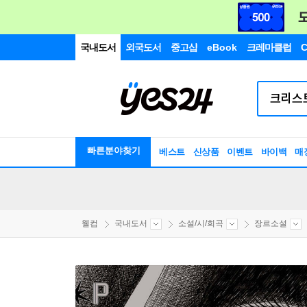
국내도서
외국도서
중고샵
eBook
크레마클럽
C
빠른분야찾기
베스트
신상품
이벤트
바이백
매
웰컴
국내도서
소설/시/희곡
장르소설