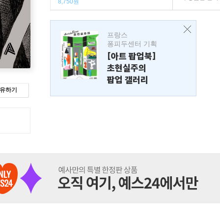
8,750원
프랑스
퐁피두센터 기획
[아트 팝업북]
초현실주의
팝업 갤러리
유하기