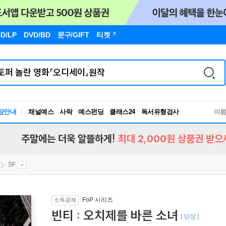
D/LP
DVD/BD
문구
/GIFT
티켓
독서유형검사
장안내
채널예스
사락
예스펀딩
클래스24
여
RBTI Lab
독서유형검사
주말에는 더욱 알뜰하게!
최대 2,000원 상품권 받으
SF
FoP 시리즈
소득공제
빈티 : 오치제를 바른 소녀
[ 양장 ]