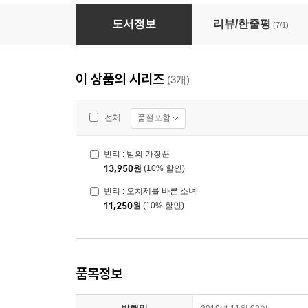
빈티 : 오치제를 바른 소녀
도서정보
리뷰/한줄평
(7/1)
이 상품의 시리즈
(3개)
품절포함
전체
빈티 : 밤의 가장꾼
13,950
원
(10% 할인)
빈티 : 오치제를 바른 소녀
11,250
원
(10% 할인)
품목정보