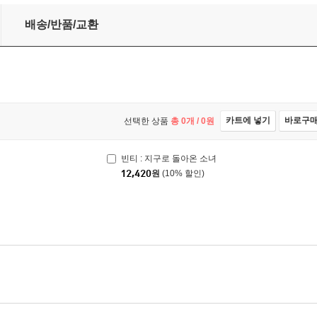
배송/반품/교환
카트에 넣기
바로구
선택한 상품
총
0
개 /
0
원
빈티 : 지구로 돌아온 소녀
12,420
원
(10% 할인)