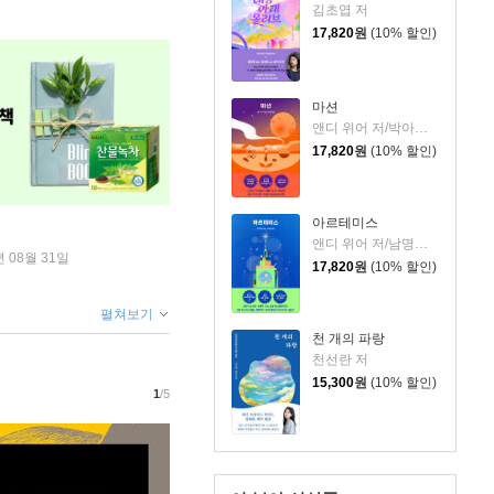
김초엽 저
17,820
원
(10% 할인)
마션
앤디 위어 저/박아람 역
17,820
원
(10% 할인)
아르테미스
앤디 위어 저/남명성 역
년 08월 31일
17,820
원
(10% 할인)
펼쳐보기
천 개의 파랑
천선란 저
15,300
원
(10% 할인)
1
/5