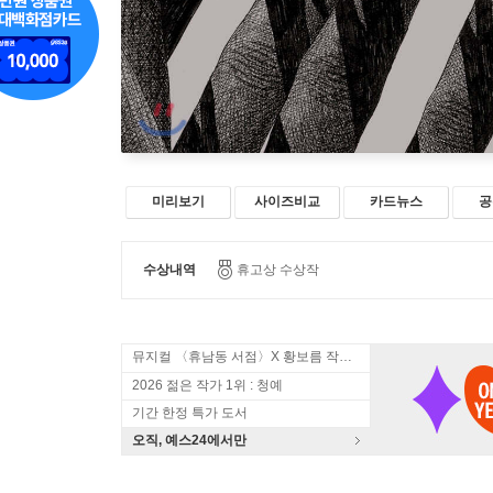
미리보기
사이즈비교
카드뉴스
공
수상내역
휴고상 수상작
뮤지컬 〈휴남동 서점〉X 황보름 작가 북토크
2026 젊은 작가 1위 : 청예
기간 한정 특가 도서
오직, 예스24에서만