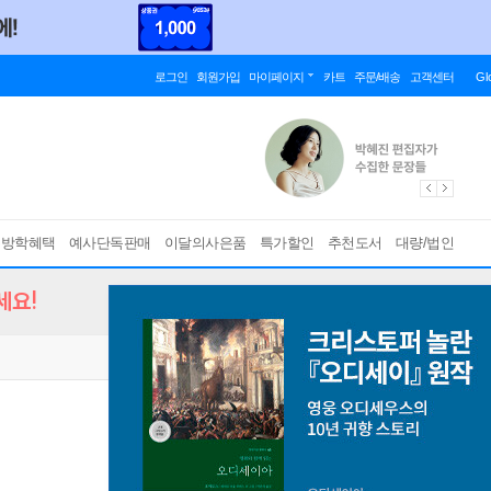
로그인
회원가입
마이페이지
카트
주문/배송
고객센터
Gl
름방학혜택
예사단독판매
이달의사은품
특가할인
추천도서
대량/법인
세요!