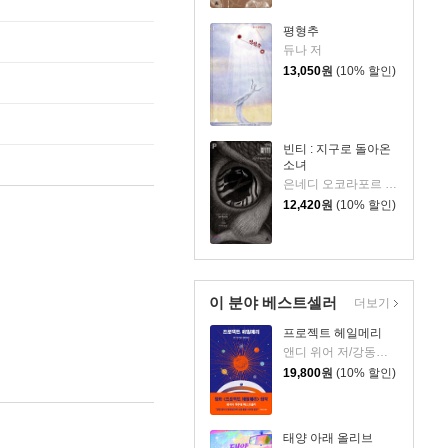
평형추
듀나 저
13,050
원
(10% 할인)
빈티 : 지구로 돌아온
소녀
은네디 오코라포르 저/이지연 역
12,420
원
(10% 할인)
이 분야 베스트셀러
더보기
프로젝트 헤일메리
앤디 위어 저/강동혁 역
19,800
원
(10% 할인)
태양 아래 올리브