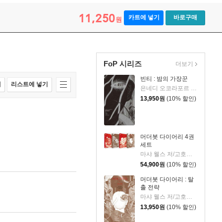
11,250
카트에 넣기
바로구매
원
FoP 시리즈
더보기
빈티 : 밤의 가장꾼
매
리스트에 넣기
은네디 오코라포르 저/이지연 역
13,950
원
(10% 할인)
머더봇 다이어리 4권
세트
마샤 웰스 저/고호관 역
54,900
원
(10% 할인)
머더봇 다이어리 : 탈
출 전략
마샤 웰스 저/고호관 역
13,950
원
(10% 할인)