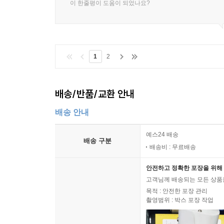
이 한줄평이 도움이 되었나요?
유일하게 강대국의 반열에 올려놓을 정도로 강력한 
7. 현재성(Nowness) ― “모든 역사는 현재
우리가 발 딛고 사는 오늘, 지금 이 순간으로 
1
2
이루어지는 역사교육을 비판한다. 말하자면 대학
사라지고 ‘현장성’과 ‘생동감’이 증발해버렸다는 것
지금까지 학교에서 배우는 역사가 재미없게 느껴
배송/반품/교환 안내
때문이다. 역사 교과서도 학교 수업도 고대부터 
배송 안내
이렇지만 과거에는 어떠했는지, 지금 이렇게 된 계
그러다 보니 ‘고대사는 고대사고 중세사는 중세사’
예스24 배송
지금도 실제 역사는 끊어지지 않고 우리가 사는 
배송 구분
배송비 : 무료배송
존재한다. 마루야마 마사오의 “로마 역사 속에는 
인류가 이미 경험한 것이다. 그러므로 역사를 공부
안전하고 정확한 포장을 위해 
고객님께 배송되는 모든 상품을
목적 : 안전한 포장 관리
촬영범위 : 박스 포장 작업