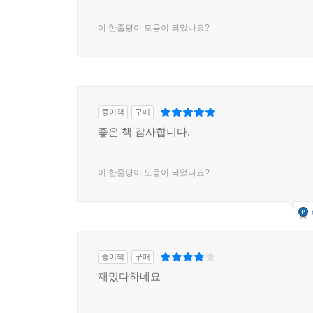
않는다는 좀 더 원초적 의미에서의 쇄국 정치였다. 
이 한줄평이 도움이 되었나요?
명에 불과했다. 5?10배에 달하는 나머지 사람들은
잡기는 했으나 그것은 어디까지나 시민권이 있는 1
아테네는 스파르타만큼 철저한 쇄국 정치를 표방하
한다는 생각이 강했다. 특히 외부인을 기꺼이 
까다롭게 관리해 집단의 질을 높였다. 그리고 거기서
종이책
구매
기원전 451년 아테네 정부는 부모가 아테네 시
좋은 책 감사합니다.
인정해주던 시민권을 어머니까지 아테네 출신이어
지도자로 추앙받는 페리클레스가 단행한 조치였다
이 한줄평이 도움이 되었나요?
때문인지 이후 아테네에서는 장기간 시민 인구 변
폐쇄적으로 변해갔다.
로마는 그리스와 반대로 로마 시민권을 이방인에게
더욱더 강화되었다. 공중목욕탕 카라칼라 욕장(Terme di C
Antoninus, 재위 211?17년)는 212년 
종이책
구매
자유인이면 누구나 로마 시민권을 획득할 수 있게 
재밌다하네요
시오노 나나미의 말대로 “지성에서는 그리스인보
못하고, 경제력에서는 카르타고인보다 못한” 로마인