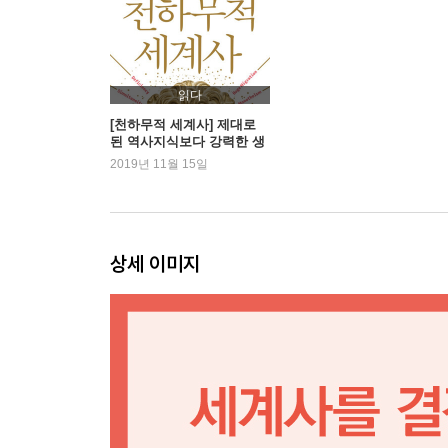
지중해 세계 1,000여 개 폴리스 중 로마만 제국이 
시대가 변해도 로마사 연구가 끊이지 않는 이유
로마를 벤치마킹한 영국, 최고의 번영을 누리다
연출력과 쇼맨십으로 승부한 로마 황제 vs. 신비
읽다
로마의 뛰어난 인프라는 왜 제국을 좀먹는 위험요
[천하무적 세계사] 제대로
된 역사지식보다 강력한 생
로마를 강대국으로 만든 두 가지, ‘관용’과 ‘패자부
존무기는 없다
2019년 11월 15일
무자비함과 관용의 두 얼굴을 가진 영웅 카이사르
관용으로 일어선 로마, 나태와 오만의 함정에 빠져
로마는 미국, 그리스는 유럽, 카르타고는 일본을 닮
상세 이미지
02 ‘동시대성(Simultaneity)’이 역사를 비약적으
- 한제국과 로마제국, 공자와 소크라테스, 석가모
일란성 쌍둥이 같은 두 세계제국, 한과 로마
로마제국과 한제국을 동시에 덮친 3세기의 치명적 
왜 ‘역사의 동시대성’에 주목해야 할까
알파벳, 유일신 신앙, 화폐는 모두 ‘동시대성’의 산