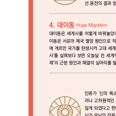
플라톤은 ‘독재정’, 아리스토텔레스는 ‘귀족정’을 
고대 그리스에서 민주정이 높이 평가받지 못한 이
극심한 내분으로 강대국으로 성장할 동력을 상실한
기원전 3세기, 로마에 항복하러 온 그리스 사절이 로
‘권위를 내세워 통치하라’라는 말을 실천한 로마인
왜 아테네와 스파르타가 아닌 로마가 강국이 되었
2,000년 전 확립한 로마 공화정이 오늘날 전 세계
역사적으로 동양에서 ‘공화정’이 뿌리내리기 힘들었
공화주의와 거리가 멀어 보이는 사회주의 국가가 
07 ‘현재성(Nowness)’이 사라지면 역사도 사라진
- 모든 역사가 ‘현대사’일 수밖에 없는 이유
‘정확하게 쓰는 것’보다 ‘이해하기 쉽게 쓰는 것’이 
미래를 예측하고 싶다면 역사를 배워라
중국이 내세우는 ‘중화민족’의 허상
중국에서는 왜 민주주의가 뿌리내리지 못했나