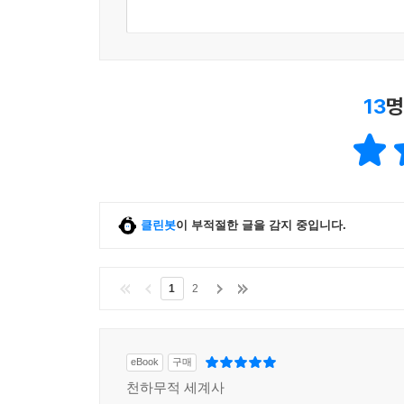
사용하게 되면서부터다. 저자는 줄리언 제인스의 
목소리’가 들리지 않게 되었다고 본다. 또한 그는
목소리’가 들리지 않게 됨으로써 갈 길을 잃은 인류
저자는 왜 인류 5,000년사를 사유하고 통찰하는 7
됨으로써 갈 길을 잃은 인류가 찾아낸 대안인 ‘
13
명
아니라 오늘날까지 이어지고 있는 많은 전쟁과 분쟁
6. 개방성(Openness) ― 잠깐 질문을 던져
스파르타는 왜 로마처럼 강대국이 되지도 제국의 길
주목한다. 말하자면 그는 다른 폴리스가 모두 폐쇄
클린봇
이 부적절한 글을 감지 중입니다.
로마인이 지녔던 특이하고도 매력적인 장점인 ‘개
있을까.
1
2
“지성에서는 그리스인보다 못하고, 체력에서는 
카르타고인보다 못한 로마인이 이들 민족보다 뛰어난
eBook
구매
고대 그리스 국가들의 리더 격이었던 스파르타와
천하무적 세계사
초기부터 엄격한 쇄국 정치로 일관했다. 이 시