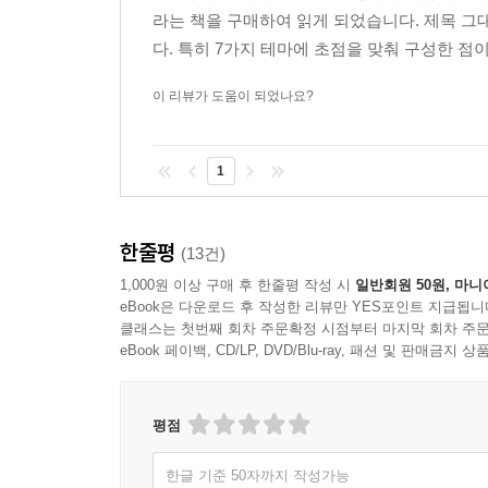
까다롭게 규제하지 않았고 심각한 사회 문제로 
라는 책을 구매하여 읽게 되었습니다. 제목 
날품팔이로 생계를 유지해야 했다. 그중 일부는
다. 특히 7가지 테마에 초점을 맞춰 구성한 점
귀중한 병력 자원으로 몸값을 인정받았다.
4세기 무렵부터 게르만족은 엄청난 규모로 무리 
이 리뷰가 도움이 되었나요?
옮겨옴에 따라 오랫동안 지켜온 삶의 터전을 버리고
게르만족 대이동은 로마제국이 가지고 있던 고질적
1
국가를 탄생시켜 고대 세계 종말을 초래했다.
민족이동은 왜 일어날까? 식량 부족을 일으키는 ‘건조
크고 작은 민족이동을 통해 한 지역과 대륙, 전 세
한줄평
(13건)
오늘날 전 세계적 문제로 주목받는 ‘난민 문제’의 
1,000원 이상 구매 후 한줄평 작성 시
일반회원 50원, 마니
eBook은 다운로드 후 작성한 리뷰만 YES포인트 지급됩니
5. 유일신(Monotheism) ? 미국 프린스턴대학 심리
클래스는 첫번째 회차 주문확정 시점부터 마지막 회차 주문
eBook 페이백, CD/LP, DVD/Blu-ray, 패션 및 판매금
그대로 행동했다고 한다. 그가『의식의 기원(The Origin 
호메로스의 『일리아스』와 『오디세이』의 서사시
(Bicameral Mind)’ 시대라고 불렀다.
평점
인류가 ‘신의 목소리’를 직접 듣던 시기는 인간이 
되었는데, 대략 기원전 1000년 무렵의 일이다.
한글 기준 50자까지 작성가능