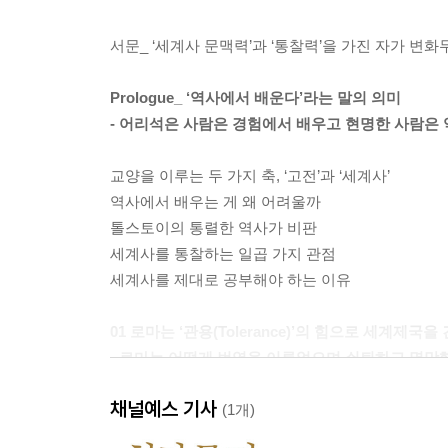
서문_ ‘세계사 문맥력’과 ‘통찰력’을 가진 자가 변
Prologue_ ‘역사에서 배운다’라는 말의 의미
- 어리석은 사람은 경험에서 배우고 현명한 사람은
교양을 이루는 두 가지 축, ‘고전’과 ‘세계사’
역사에서 배우는 게 왜 어려울까
톨스토이의 통렬한 역사가 비판
세계사를 통찰하는 일곱 가지 관점
세계사를 제대로 공부해야 하는 이유
01 로마는 ‘관용(Tolerance)’의 힘으로 세계제국
- 로마는 어떻게 번영을 이루었으며 쇠퇴하고 멸망
채널예스 기사
소름 돋는 역사 속 평행이론
(1개)
로마와 미국의 진정한 힘 소프트 파워