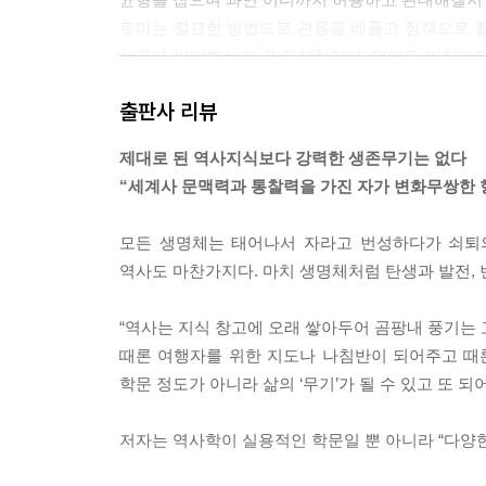
로마는 절묘한 방법으로 관용을 베풀고 정책으로 활
누구나 반발하는 게 인지상정이다. 언어도 마찬가지
금지하고 라틴어를 사용하라고 하면 반발이 일어날
출판사 리뷰
사용하는 것이 유리한 환경을 조성한다. 그로 인해
를 배우고 사용하게 된다.
제대로 된 역사지식보다 강력한 생존무기는 없다
― 본문 78~80쪽 중에서
“세계사 문맥력과 통찰력을 가진 자가 변화무쌍한 향
기원전 1000년대에도 흥미로운 ‘동시대성’이 존재했
모든 생명체는 태어나서 자라고 번성하다가 쇠퇴의
의 동시다발적으로 우후죽순 사상과 철학이 태동했
역사도 마찬가지다. 마치 생명체처럼 탄생과 발전, 
먼저, 그리스에서는 호메로스부터 이오니아 철학
야 등 구약성서에 등장하는 수많은 예언자가 나타
“역사는 지식 창고에 오래 쌓아두어 곰팡내 풍기는 
철학이 출현했고 뒤이어 불교 창시자 고타마 싯다르
때론 여행자를 위한 지도나 나침반이 되어주고 때
많은 사상가가 등장했다.
학문 정도가 아니라 삶의 ‘무기’가 될 수 있고 또 되어
물론 이들 사이에는 200?300년의 세월 차이가 
는 아직도 역사학의 수수께끼 중 하나로 남아 있다.
저자는 역사학이 실용적인 학문일 뿐 아니라 “다양한
이 시기에 특별히 주목한 철학자가 있다. 20세기 독일
이 시기에 꽃피운 사상이 모두 이후 인류 사상의 근