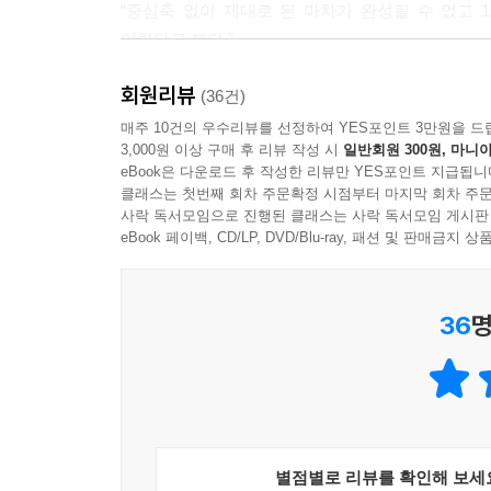
“중심축 없이 제대로 된 마차가 완성될 수 없고
나는 동시대에 세계 각지에서 수많은 사상가가 출현한
어렵다고 본다.”
안 된다고 생각한다. 간소화한 문자가 널리 보급되면
다. 또 화폐 탄생이 교역을 활발하게 만들어 사람들
회원리뷰
역사는 우리 삶의 현장에 살아 숨 쉬며 ‘나침반’
(36건)
― 본문 118~119쪽 중에서
역사지식, 즉 ‘세계사 문맥력’과 ‘통찰력’을 가
매주 10건의 우수리뷰를 선정하여 YES포인트 3만원을 드
3,000원 이상 구매 후 리뷰 작성 시
일반회원 300원, 마니아
단언한다.
문득 궁금해진다. 대규모 건조화가 진행되면서 사람
eBook은 다운로드 후 작성한 리뷰만 YES포인트 지급됩니
‘세계사 문맥력’과 ‘통찰력’을 어떻게 키울 수 있을까? 
속 식물 뿌리나 씨앗이 봄에 새싹을 틔우고 나무를 키
클래스는 첫번째 회차 주문확정 시점부터 마지막 회차 주문
(Deficiency, 건조화), 대이동(Huge Migration)
사락 독서모임으로 진행된 클래스는 사락 독서모임 게시판
라는 절체절명의 위기에 맞닥뜨린 인류는 역경을 극
읽는 독자가 세계사를 매개로 생존무기를 날카롭게 벼
eBook 페이백, CD/LP, DVD/Blu-ray, 패션 및 판매금
것이다. 현실에 순응하기보다는 적극적으로 열악한 
능해졌을 것이다. 새로운 도구를 개발하고 기술을
인류 5,000년사를 사유하고 통찰하는 7가지 코드
고 이듬해에 싱싱한 새싹을 틔우고 탐스러운 열매를
36
명
관용·동시대성·결핍·대이동·유일신·개방성·현재성
지구가 건조화해가는 열악한 환경에서 인류는 어떻게
인 요소인 ‘물(강)’을 중심으로 사람들이 한곳에 
1. 관용(Tolerance) ― 역사에 기록된 최초
부를만한 규모로 성장했다. 그 과정에 마을과 마을,
짧은 기간 영광을 누리고 멸망해 흔적도 없이 사라졌
이런 물 분쟁 문제를 무엇보다 우선적으로 해결해야만
겪은 끝에 진정한 세계제국으로 부상하여 오랫동안 
어졌다. 통치자와 지배 계층은 이런 사실을 후세에
유무에 있다.
탄생했을 것이다.
별점별로 리뷰를 확인해 보세