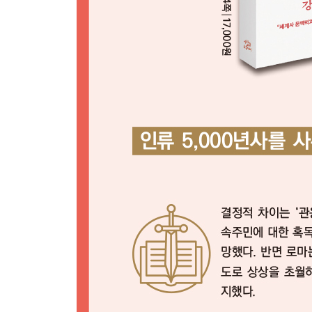
04 ‘대이동(Huge Migration)’ 하며 세계지도를 
- 게르만족, 몽골제국의 드라마틱한 역사, 대교역
국가의 흥망성쇠를 결정지은 민족대이동
‘입력’과 ‘출력‘ 개념으로 통찰하는 민족이동
고대 로마에서 ‘증기기관 원리’가 실생활에 활용됐
유럽인의 대이동으로 이어진 아메리카 대륙 탐험
인위적인 민족이동을 유발한 노예제도
프랑스의 위그노 학살이 네덜란드 부흥으로 이어진
게르만족 대이동, 유럽을 송두리째 뒤바꿔놓다
게르만족 대이동이라는 도미노 현상을 일으킨 훈족
이슬람인이 유럽을 점령할지 모른다는 공포에 빠진
‘관용의 끝판왕’ 로마제국이 기독교를 탄압한 진짜 
오늘날의 민족 문제를 이해하려면 ‘종교’와 ‘지정학
05 ‘유일신교(Monotheism)’는 왜 항상 분쟁의 
- 세계사를 바꾼 3대 유일신교(유대교?기독교?이슬