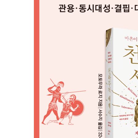
기원전 1000년경의 동시대성 흐름을 좌우한 ‘간소화
마르코 폴로를 능가하는 ‘동서 발견’의 업적을 달성
왜 유독 영국에서만 산업혁명이 일어났을까
03 풍요가 아닌 ‘결핍(Deficiency, 건조화)’이 
- 문명 태동부터 도시국가를 거쳐 민주정 탄생에 
문명은 도시, 문화는 농촌과 밀접한 관련이 있다?
‘4대 문명’과 ‘5현제’가 부정확한 용어인 까닭
문명 발상의 두 가지 필수조건, ‘문자’와 ‘건조화’
대규모 ‘건조화’는 어떻게 문명 태동으로 이어졌나
아메리카 대륙에서 거대 문명이 태동하지 못한 이유가
‘독창성’이 부족한 로마인이 지중해 패권을 거머쥘 
자신과 남을 속이지 않는 태도가 창의력을 낳는다
제갈공명과 카이사르가 같은 시간 같은 장소에서 
메소포타미아 문명의 도시국가와 고대 그리스 도시
살라미스 해전이 아테네 민주정을 낳았다고?