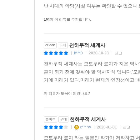
풍부하고 식량으로 이용되는 동식물도 넘쳐났다.
난 시대의 악당(사실 여부는 확인할 수 없으나 
아프리카 대륙과 중동의 그린 사하라처럼 풍요롭던
1명
이 이 리뷰를 추천합니다.
요소인 물을 찾아 큰 강 주위로 모여들기 시작했다.
건설했다. 그 과정에 새로운 도구를 개발하고 기술
대규모 건조화가 진행되면서 사람들이 물가로 몰려
천하무적 세계사
eBook
구매
도전과 응전의 과정이다”라는 명언에서 답을 찾는다
k***0
2020-10-28
신고
지혜를 짜내야 했다. 살아남기 위해 모든 수단과 
|
|
|
역동적인 과정에 그 시대의 인간들은 좀 더 영리해
천하무적 세계사는 모토무라 료지가 지은 역사학
흔이 되기 전에 갖춰야 할 역사지식 입니다.'모
4. 대이동(Huge Migration) ? 인류사와
기에 미래가 있다.미래가 현재의 연장선이고, 
했다. 인류 역사상 가장 유명한 민족이동은 ‘게르
이 리뷰가 도움이 되었나요?
걸쳐 일어났다. 게르만족 대이동이 역사상 가장 
때문이다.
게르만족이 서쪽으로 이동한 이유를 놓고 다양한 학
농업기술이 발달하여 품종개량으로 추위에 강한 작물
천하무적 세계사
종이책
구매
식량 부족과 기근으로 이어졌으며 민족이동으로 귀
c****w
2020-01-01
신고
|
|
|
사실 가족 단위 및 소규모 집단의 이민 형태는 본
모토무라 료지 라는 일본인 작가가 저작하고 