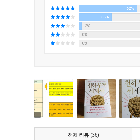
아시리아는 기원전 7세기에 오리엔트를 통일하고 
― 본문 142~144쪽 중에서
62%
도시국가로 출발한 로마는 당대의 유일 패권국으로 
혹독한 탄압과 강압 통치로 일관하다 대규모 반
35%
로마는 그리스와 반대로 로마 시민권을 이방인에게
‘패자부활전’을 통해 실수를 만회할 기회를 주고 속
3%
더욱더 강화되었다. 공중목욕탕 카라칼라 욕장(Terme di Car
더 강력해졌다.
0%
ninus, 재위 211?17년)는 212년 로마제국
0%
이면 누구나 로마 시민권을 획득할 수 있게 되었다.
2. 동시대성(Simultaneity) ? 서로 교류
다만 로마제국 시대에는 로마 시민이라고 해서 직접
현상을 ‘역사의 동시대성’이라고 한다. ‘동시대성’의
문이다. 참고로 민주정의 반대는 독재정(군주정)이다
한과 로마는 거의 동시에 제국의 길로 나아갔다. 기
아테네와 스타르타는 왜 로마처럼 강국이 될 수 없었
제국의 기틀을 다졌다. 로마는 제2차 포에니전쟁
폴리스는 모조리 폐쇄적이었고 오직 로마만 개방적
길로 나아갔다.
이 있었다.
3세기에 한과 로마는 치명적 위기를 겪는다. 한
시민들 사이의 평등을 중시한 그리스는 외부 집단에
열여덟 살의 젊은 나이로 즉위한 무렵부터 정치가
으로 외부인을 받아들였고 자신과 같은 로마 시민으
황건의 난으로 국력이 급격히 쇠퇴하다가 결국 멸망
다.
로마제국은 최고의 번영을 이룬 ‘5현제 시대’
6
― 본문 271~272쪽 중에서
이어받으면서 정국이 혼란스러워졌다. 제국은 급속히
3세기 거의 동시에 찾아온 절체절명의 위기를 로
지금까지 학교에서 배우는 역사가 재미없게 느껴지
전체 리뷰
(36)
일란성 쌍둥이처럼 완전히 똑같지는 않다. 그렇지