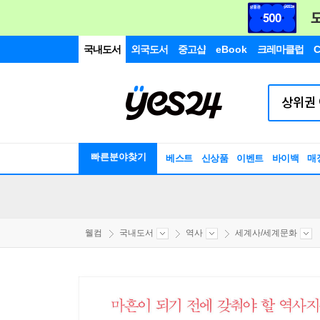
국내도서
외국도서
중고샵
eBook
크레마클럽
C
빠른분야찾기
베스트
신상품
이벤트
바이백
매
웰컴
국내도서
역사
세계사/세계문화