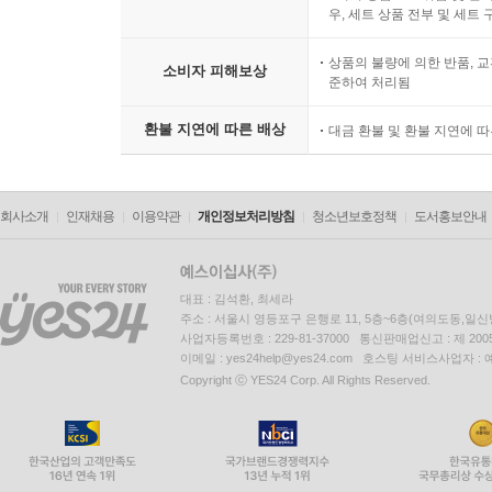
우, 세트 상품 전부 및 세트
상품의 불량에 의한 반품, 교
소비자 피해보상
준하여 처리됨
환불 지연에 따른 배상
대금 환불 및 환불 지연에 
회사소개
인재채용
이용약관
개인정보처리방침
청소년보호정책
도서홍보안내
대표 : 김석환, 최세라
주소 : 서울시 영등포구 은행로 11, 5층~6층(여의도동,일신
사업자등록번호 : 229-81-37000 통신판매업신고 : 제 200
이메일 : yes24help@yes24.com 호스팅 서비스사업자 :
Copyright ⓒ YES24 Corp. All Rights Reserved.