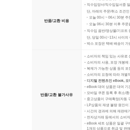
직수입양서/직수입일서중 일
단, 아래의 주문/취소 조건인
오늘 00시 ~ 06시 30분 
반품/교환 비용
오늘 06시 30분 이후 주문
직수입 음반/영상물/기프트 
단, 당일 00시~13시 사이
박스 포장은 택배 배송이 가
소비자의 책임 있는 사유로 
소비자의 사용, 포장 개봉에 
복제가 가능한 상품 등의 포장을 
소비자의 요청에 따라 개별
디지털 컨텐츠인 eBook, 
eBook 대여 상품은 대여 기
모바일 쿠폰 등록 후 취소/환
반품/교환 불가사유
중고상품이 구매확정(자동 
LP상품의 재생 불량 원인이 기
시간의 경과에 의해 재판매가
전자상거래 등에서의 소비자
eBook 세트 상품은 일괄 
1개의 상품으로 취급 및 판매