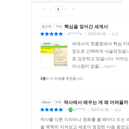
이다. 역사 교과서도 학교 수업도 고대부터 현대
사실만으로도 매우 흥미롭고 주목할 만한 ‘역사의 
지만 과거에는 어떠했는지, 지금 이렇게 된 계기는
1
기원전 1000년경 당대의 문명 선진 지역인 그리스
다 보니 ‘고대사는 고대사고 중세사는 중세사’라고
그리스에서는 소크라테스와 플라톤으로 대표되는 
지금도 실제 역사는 끊어지지 않고 우리가 사는 오
핵심을 짚어간 세계사
종이책
구매
지역에서는 배화교의 창시자 조로아스터가 태어났다
다. 마루야마 마사오의 “로마 역사 속에는 인류 경
k*******n
2020-03-06
신고
|
|
|
또 중국은 공자, 노자를 필두로 ‘제자백가(諸子百家
이미 경험한 것이다. 그러므로 역사를 공부하면 앞으
세계사의 흐름중에서 핵심 키
발생하는 걸까?
정도로 간략하게 서술되었읍니
― 본문 292쪽 중에서
로 강조하고 있읍니다. 아마도
3. 결핍(deficiency, 건조화) ? 저자는 문명 
지나침이 없을...
기원전 5000년부터 기원전 2000년 무렵 전 
더보기
고비사막을 거쳐 중국에 이르는 드넓은 지역에서 
3명
이 이 리뷰를 추천합니다.
태동한 지역이다.
그중에서 아프리카 대륙 북부에 펼쳐진 광대한 사하
역사적으로 늘 그랬던 것은 아니다. 사실 이곳
역사에서 배우는 게 왜 어려울까
eBook
구매
진행된 것은 언제부터였을까? 학자들은 기원전 50
b******l
2019-11-30
신고
|
|
|
그 이전 사하라는 녹음이 우거져 ‘그린 사하라(Gree
찾아다니고 질주하는 광경이 일상적으로 펼쳐졌다. 사하
역사를 다룬 드라마나 영화를 볼 때마다 드는 
풍토에서 생활하던 사람들의 흔적을 엿볼 수 있다
을 똑똑히 지켜보고 새로이 등장한 다음 왕조도