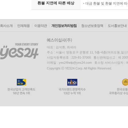
환불 지연에 따른 배상
대금 환불 및 환불 지연에 
회사소개
인재채용
이용약관
개인정보처리방침
청소년보호정책
도서홍보안내
대표 : 김석환, 최세라
주소 : 서울시 영등포구 은행로 11, 5층~6층(여의도동,일신
사업자등록번호 : 229-81-37000 통신판매업신고 : 제 200
이메일 : yes24help@yes24.com 호스팅 서비스사업자 :
Copyright ⓒ YES24 Corp. All Rights Reserved.