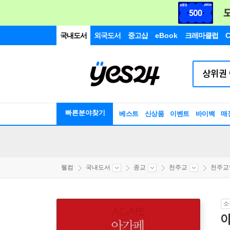
국내도서
외국도서
중고샵
eBook
크레마클럽
C
빠른분야찾기
베스트
신상품
이벤트
바이백
매
웰컴
국내도서
종교
천주교
천주교
소
아