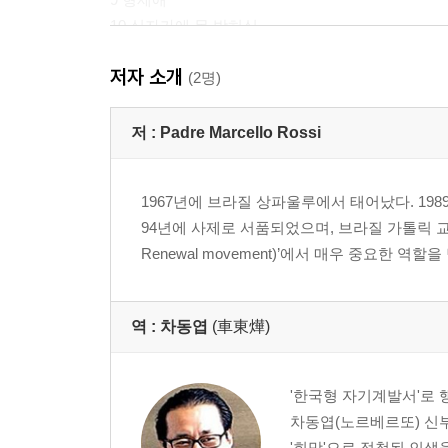
10 십자가에 못 박히심
11 제자들에게 나타나시다
저자 소개
12 베드로의 사랑 고백
(2명)
저 :
Padre Marcello Rossi
1967년에 브라질 상파울루에서 태어났다. 19
94년에 사제로 서품되었으며, 브라질 가톨릭 교단의 
Renewal movement)’에서 매우 중요한 
역 :
차동엽
(車東燁)
'한국형 자기계발서'로
차동엽(노르베르또) 신부
'희망'으로 점철된 인생