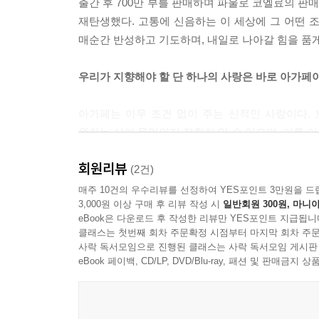
출간 후 700만 부를 판매하며 파울로 코엘료의 
“내가 너희를 사랑한 것처럼 너희도 서로 사랑하여
재탄생했다. 고통에 신음하는 이 세상에 그 어떤 
였습니다. “사랑하십시오. 그리고 여러분이 원하는 
매순간 반성하고 기도하며, 내일로 나아갈 힘을 품게
행동하십시오. 여러분이 침묵한다면, 사랑을 위해 하
시오. 오직 이것으로부터만 참으로 선한 것이 나오
우리가 지향해야 할 단 하나의 사랑은 바로 아가페
태어난 선한 이유를 위해서도 꼭 필요합니다!
아가페는 아무 조건 없이 주는 신적인 사랑이다. 
--- p.116 「형제애」중에서
원하는 삶이 무엇인지 정확히 알 수 있으며, 이를 이
비폭력주의를 주창하고 몸소 실천하며 ‘죄는 미워
회원리뷰
업적으로 노벨평화상을 수상했던 넬슨 만델라와 같은
(2건)
우리에게 사랑이 없다면 인생은 아무런 의미가 없다
매주 10건의 우수리뷰를 선정하여 YES포인트 3만원을 드
3,000원 이상 구매 후 리뷰 작성 시
일반회원 300원, 마니아
이것이야말로 우리가 지향해야 할 단 하나의 사랑인
eBook은 다운로드 후 작성한 리뷰만 YES포인트 지급됩니
클래스는 첫번째 회차 주문확정 시점부터 마지막 회차 주문
지금 우리에게 필요한 것은 다시, 사랑이다
사락 독서모임으로 진행된 클래스는 사락 독서모임 게시판
eBook 페이백, CD/LP, DVD/Blu-ray, 패션 및 판매금
제18대 대통령 선거를 앞두고 사람들은 자신이 
많이 지쳤다. 이제 분열의 시대는 끝났다. 지금
위로하는 것이 더 고상합니다. 이해받기보다는 이