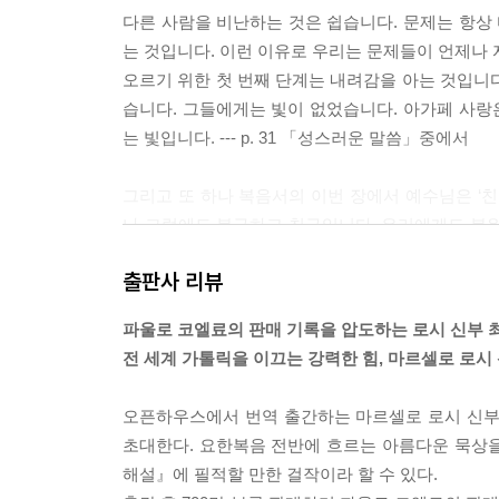
다른 사람을 비난하는 것은 쉽습니다. 문제는 항상 
는 것입니다. 이런 이유로 우리는 문제들이 언제나 
오르기 위한 첫 번째 단계는 내려감을 아는 것입니
습니다. 그들에게는 빛이 없었습니다. 아가페 사랑은
는 빛입니다. --- p. 31 「성스러운 말씀」중에서
그리고 또 하나 복음서의 이번 장에서 예수님은 ‘친
나 그럼에도 불구하고 친구입니다. 우리에게도 불완
리 역시 우리의 친구들에게 불완전합니다. 이것이 
출판사 리뷰
을 나누며 완전을 향해 성장해 나가는 것입니다. ---
파울로 코엘료의 판매 기록을 압도하는 로시 신부
진정한 지도자는 그 자신의 기득권을 내세우지 않고
전 세계 가톨릭을 이끄는 강력한 힘, 마르셀로 로시
우리에게 이 왕국에서 영속성을 보장하지 않습니다. 
특권도 그러하지 못합니다. 분명히, 우리는 물질적인
오픈하우스에서 번역 출간하는 마르셀로 로시 신
니다. 하지만 우리가 피해야 할 것은 이들의 노예
초대한다. 요한복음 전반에 흐르는 아름다운 묵상
영원한 것 즉, 시간을 초월한 것을 말입니다. --- 
해설』에 필적할 만한 걸작이라 할 수 있다.