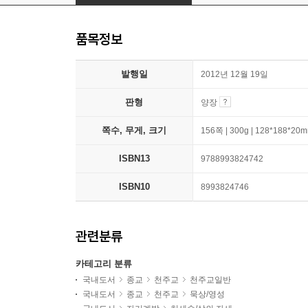
품목정보
발행일
2012년 12월 19일
판형
양장
쪽수, 무게, 크기
156쪽 | 300g | 128*188*20
ISBN13
9788993824742
ISBN10
8993824746
관련분류
카테고리 분류
국내도서
종교
천주교
천주교일반
국내도서
종교
천주교
묵상/영성