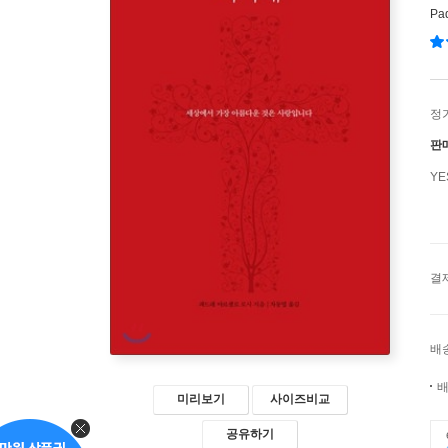
Pad
정
판
Y
결
배
배
미리보기
사이즈비교
공유하기