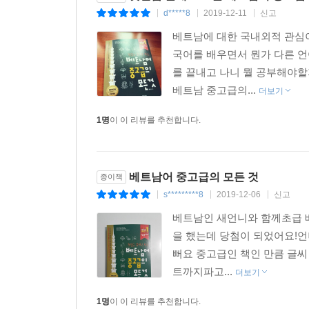
d*****8
2019-12-11
신고
|
|
|
베트남에 대한 국내외적 관심
국어를 배우면서 뭔가 다른 
를 끝내고 나니 뭘 공부해야할
베트남 중고급의...
더보기
1명
이 이 리뷰를 추천합니다.
베트남어 중고급의 모든 것
종이책
s*********8
2019-12-06
신고
|
|
|
베트남인 새언니와 함께초급 
을 했는데 당첨이 되었어요!언
뻐요 중고급인 책인 만큼 글씨
트까지파고...
더보기
1명
이 이 리뷰를 추천합니다.