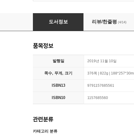
첫걸음 끝내고 보는 베트남어 중고급의 모든 것
도서정보
리뷰/한줄평
(4/14)
품목정보
발행일
2019년 11월 10일
쪽수, 무게, 크기
376쪽 | 822g | 188*257*30
ISBN13
9791157685561
ISBN10
1157685560
관련분류
카테고리 분류