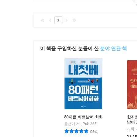
1
이 책을 구입하신 분들이 산
분야 연관 책
80패턴 베트남어 회화
한자
남어 
윤선애 저
Pub.365
|
레휘 
23건
17,1