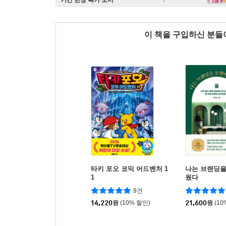
기간 한정 특가 도서
이 책을 구입하신 분
타키 포오 코믹 어드벤처 1
나는 브랜딩을
1
웠다
9건
14,220
원
(10% 할인)
21,600
원
(10