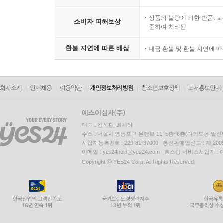
상품의 불량에 의한 반품, 교
소비자 피해보상
준하여 처리됨
환불 지연에 따른 배상
대금 환불 및 환불 지연에 
회사소개
인재채용
이용약관
개인정보처리방침
청소년보호정책
도서홍보안내
대표 : 김석환, 최세라
주소 : 서울시 영등포구 은행로 11, 5층~6층(여의도동,일신
사업자등록번호 : 229-81-37000 통신판매업신고 : 제 200
이메일 : yes24help@yes24.com 호스팅 서비스사업자 :
Copyright ⓒ YES24 Corp. All Rights Reserved.