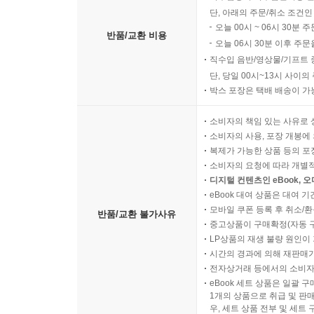
단, 아래의 주문/취소 조건인
오늘 00시 ~ 06시 30분 
반품/교환 비용
오늘 06시 30분 이후 주문
직수입 음반/영상물/기프트 
단, 당일 00시~13시 사이
박스 포장은 택배 배송이 가
소비자의 책임 있는 사유로 
소비자의 사용, 포장 개봉에 
복제가 가능한 상품 등의 포장을 
소비자의 요청에 따라 개별
디지털 컨텐츠인 eBook, 
eBook 대여 상품은 대여 기
모바일 쿠폰 등록 후 취소/환
반품/교환 불가사유
중고상품이 구매확정(자동 
LP상품의 재생 불량 원인이 기
시간의 경과에 의해 재판매가
전자상거래 등에서의 소비자
eBook 세트 상품은 일괄 
1개의 상품으로 취급 및 판매
우, 세트 상품 전부 및 세트