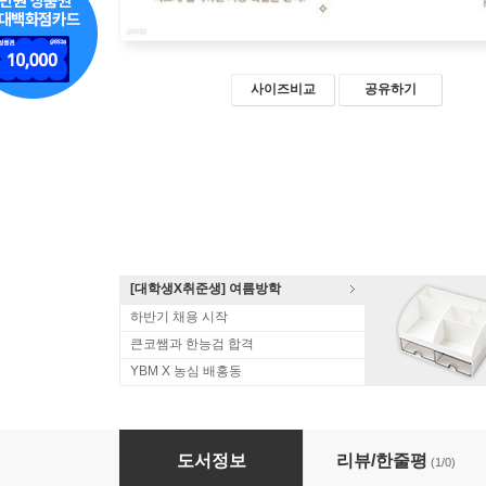
사이즈비교
공유하기
[대학생X취준생] 여름방학
하반기 채용 시작
큰코쌤과 한능검 합격
YBM X 농심 배홍동
단기 완성 태국어 시험 합격서
도서정보
리뷰/한줄평
(1/0)