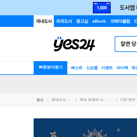
국내도서
외국도서
중고샵
eBook
크레마클럽
C
빠른분야찾기
베스트
신상품
이벤트
바이백
매
웰컴
국내도서
국어 외국어 사...
기타 언어