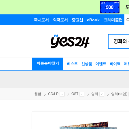
국내도서
외국도서
중고샵
eBook
크레마클럽
C
빠른분야찾기
베스트
신상품
이벤트
바이백
매
웰컴
CD/LP
OST
영화
영화(수입)