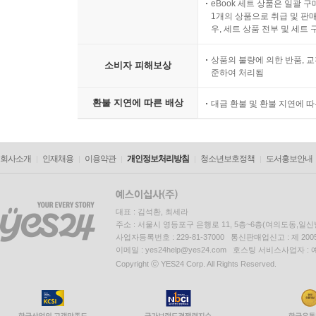
eBook 세트 상품은 일괄 
1개의 상품으로 취급 및 판매
우, 세트 상품 전부 및 세트
상품의 불량에 의한 반품, 교
소비자 피해보상
준하여 처리됨
환불 지연에 따른 배상
대금 환불 및 환불 지연에 
회사소개
인재채용
이용약관
개인정보처리방침
청소년보호정책
도서홍보안내
대표 : 김석환, 최세라
주소 : 서울시 영등포구 은행로 11, 5층~6층(여의도동,일신
사업자등록번호 : 229-81-37000 통신판매업신고 : 제 200
이메일 : yes24help@yes24.com 호스팅 서비스사업자 :
Copyright ⓒ YES24 Corp. All Rights Reserved.