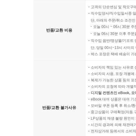
고객의 단순변심 및 착오구
직수입양서/직수입일서중 일
단, 아래의 주문/취소 조건인
오늘 00시 ~ 06시 30분 
반품/교환 비용
오늘 06시 30분 이후 주문
직수입 음반/영상물/기프트 
단, 당일 00시~13시 사이
박스 포장은 택배 배송이 가
소비자의 책임 있는 사유로 
소비자의 사용, 포장 개봉에 
복제가 가능한 상품 등의 포장을 
소비자의 요청에 따라 개별
디지털 컨텐츠인 eBook, 
eBook 대여 상품은 대여 기
모바일 쿠폰 등록 후 취소/환
반품/교환 불가사유
중고상품이 구매확정(자동 
LP상품의 재생 불량 원인이 기
시간의 경과에 의해 재판매가
전자상거래 등에서의 소비자