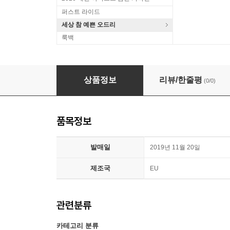
퍼스트 라이드
세상 참 예쁜 오드리
룩백
라스트 크리스마스 영화음악 (Last Christmas OST b
상품정보
리뷰/한줄평
(0/0)
품목정보
발매일
2019년 11월 20일
제조국
EU
관련분류
카테고리 분류