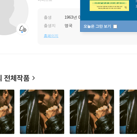
출생
1963년 06월 25일
출생지
영국
오늘은 그만 보기
홈페이지
 전체작품