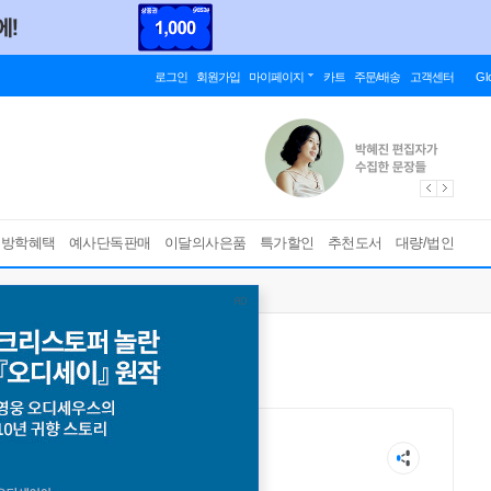
로그인
회원가입
마이페이지
카트
주문/배송
고객센터
Gl
름방학혜택
예사단독판매
이달의사은품
특가할인
추천도서
대량/법인