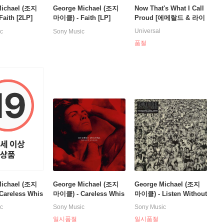
Michael (조지
George Michael (조지
Now That's What I Call
aith [2LP]
마이클) - Faith [LP]
Proud [에메랄드 & 라이
트 블루 컬러 2LP]
Universal
c
Sony Music
품절
Michael (조지
George Michael (조지
George Michael (조지
Careless Whis
마이클) - Careless Whis
마이클) - Listen Without
per [레드 마블 컬러 LP]
Prejudice (Remastered)
c
Sony Music
Sony Music
[투명 크리스탈 컬러 LP]
일시품절
일시품절