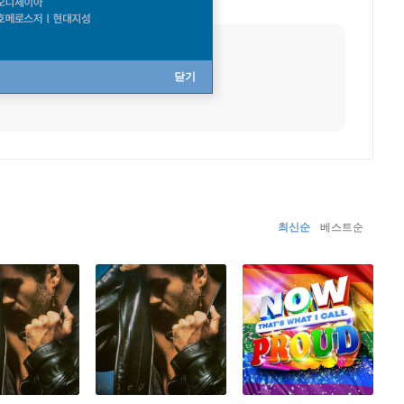
사망
2016년 12월 25일
직업
가수
닫기
최신순
베스트순