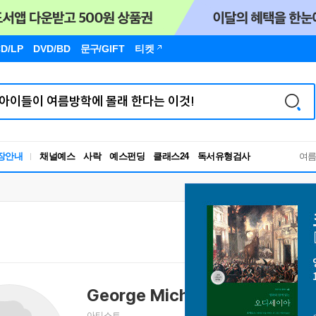
D/LP
DVD/BD
문구
/GIFT
티켓
독서유형검사
장안내
채널예스
사락
예스펀딩
클래스24
여
RBTI Lab
독서유형검사
George Michael
조지 마이클
아티스트