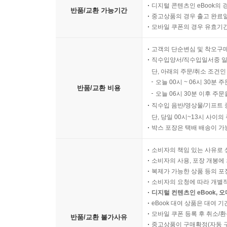
디지털 콘텐츠인 eBook의 
반품/교환 가능기간
중고상품의 경우 출고 완료일
모바일 쿠폰의 경우 유효기간(
고객의 단순변심 및 착오구
직수입양서/직수입일서중 일
단, 아래의 주문/취소 조건인
오늘 00시 ~ 06시 30분 
반품/교환 비용
오늘 06시 30분 이후 주문
직수입 음반/영상물/기프트 
단, 당일 00시~13시 사이
박스 포장은 택배 배송이 가
소비자의 책임 있는 사유로 
소비자의 사용, 포장 개봉에 
복제가 가능한 상품 등의 포장을 
소비자의 요청에 따라 개별
디지털 컨텐츠인 eBook, 
eBook 대여 상품은 대여 기
모바일 쿠폰 등록 후 취소/환
반품/교환 불가사유
중고상품이 구매확정(자동 