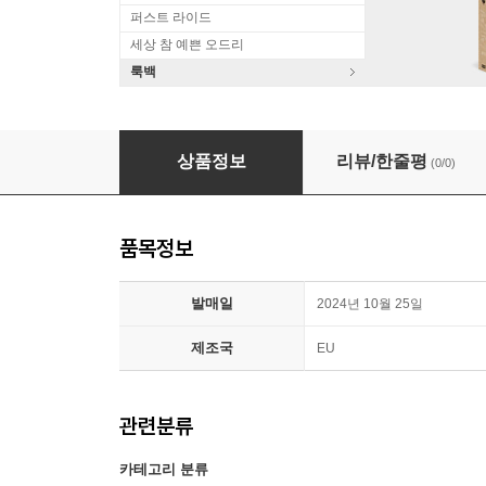
퍼스트 라이드
세상 참 예쁜 오드리
룩백
George Michael (조지 마이클) - Careless Wh
상품정보
리뷰/한줄평
(0/0)
품목정보
발매일
2024년 10월 25일
제조국
EU
관련분류
카테고리 분류