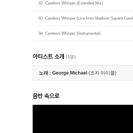
02
Careless Whisper (Extended Mix)
03
Careless Whisper (Live from Madison Square Gard
04
Careless Whisper (Instrumental)
아티스트 소개
(1명)
노래 :
George Michael
(조지 마이클)
음반 속으로