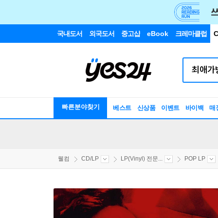
국내도서
외국도서
중고샵
eBook
크레마클럽
C
빠른분야찾기
베스트
신상품
이벤트
바이백
매
웰컴
CD/LP
LP(Vinyl) 전문...
POP LP