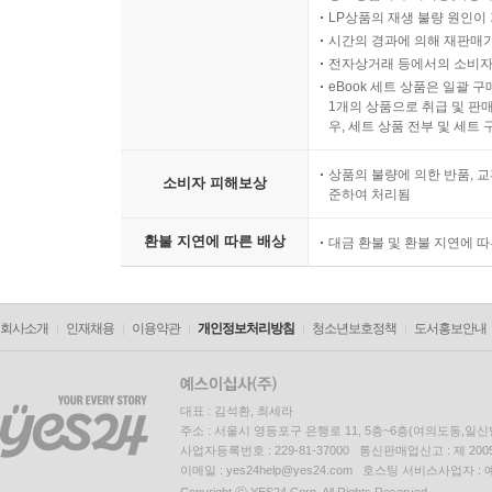
LP상품의 재생 불량 원인이 기
시간의 경과에 의해 재판매가
전자상거래 등에서의 소비자
eBook 세트 상품은 일괄 
1개의 상품으로 취급 및 판매
우, 세트 상품 전부 및 세트
상품의 불량에 의한 반품, 교
소비자 피해보상
준하여 처리됨
환불 지연에 따른 배상
대금 환불 및 환불 지연에 
회사소개
인재채용
이용약관
개인정보처리방침
청소년보호정책
도서홍보안내
대표 : 김석환, 최세라
주소 : 서울시 영등포구 은행로 11, 5층~6층(여의도동,일신
사업자등록번호 : 229-81-37000 통신판매업신고 : 제 200
이메일 : yes24help@yes24.com 호스팅 서비스사업자 :