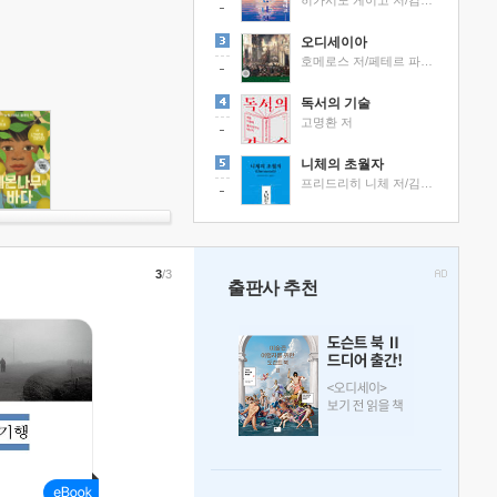
히가시노 게이고 저/김선영 역
오디세이아
호메로스 저/페테르 파울 루벤스 그림/박문재 역
독서의 기술
고명환 저
니체의 초월자
프리드리히 니체 저/김철 편역
3
/3
출판사 추천