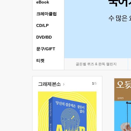
eBook
크레마클럽
CD/LP
DVD/BD
문구/GIFT
티켓
골든벨 퀴즈 & 완독 챌린지
그래제본소
1
/5