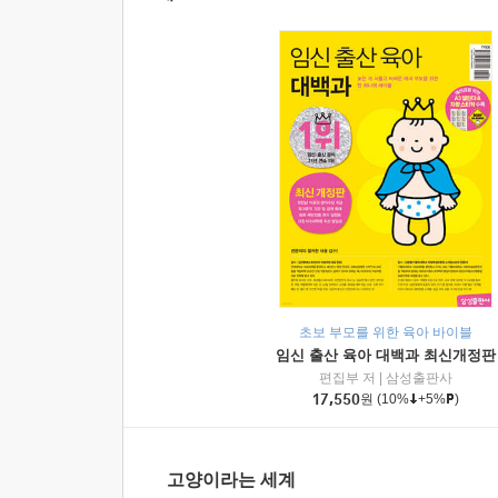
초보 부모를 위한 육아 바이블
임신 출산 육아 대백과 최신개정판
편집부 저
|
삼성출판사
17,550
원
(10%
+5%
)
고양이라는 세계