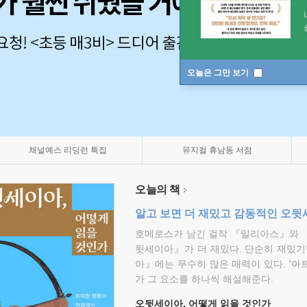
오늘은 그만 보기
채널예스 리딩런 특집
뮤지컬 휴남동 서점
오늘의 책
알고 보면 더 재밌고 감동적인 오
호메로스가 남긴 걸작 『일리아스』와 
뒷세이아』가 더 재밌다. 단순히 재밌기
아』에는 무수히 많은 매력이 있다. '아
가 그 요소를 하나씩 해설해준다.
오뒷세이아, 어떻게 읽을 것인가