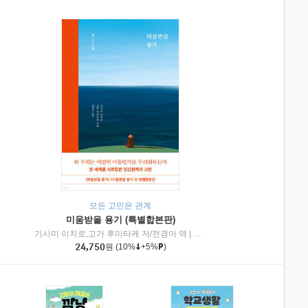
모든 고민은 관계
미움받을 용기 (특별합본판)
기시미 이치로,고가 후미타케 저/전경아 역
|
제이브리즈북스
|
인플루엔셜
24,750
원
(10%
+5%
)