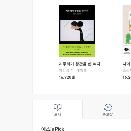
지푸라기 왕관을 쓴 여자
나이 
박상영 저
|
래빗홀
조선
16,920
원
16,2
도서
중고샵
예스's Pick