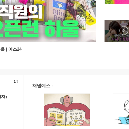
 | 예스24
1
/3
채널예스
여자』