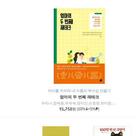
아이를 키우며 내 이름의 부수입 만들기
엄마의 두 번째 재테크
우리나,정예용,유재숙,양지인,손효영,최미영,조민주,이진현,차미숙,서미숙 저
15,750
원
(10%
+5%
)