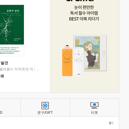
 발견
블래츨리 저/제효영 역
|
디플롯
0
원
BD
문구/GIFT
티켓
2
/5