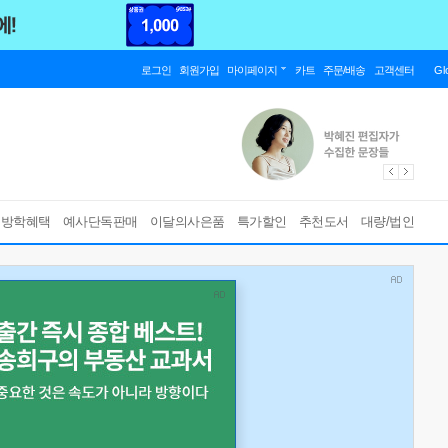
로그인
회원가입
마이페이지
카트
주문/배송
고객센터
Gl
름방학혜택
예사단독판매
이달의사은품
특가할인
추천도서
대량/법인