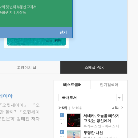
닫기
고양이의 날
스페셜 Pick
베스트셀러
인기검색어
뒷세이아
국내도서
『오뒷세이아』. 『오
1~5위
|
6~10위
만 할까? 『오뒷세이
세네카, 오늘을 빼앗기
트인문학' 김태진 저자
고 있는 당신에게
루키우스 안나이우스 세네카 저/하와이 대저택 편역
투명한 나선