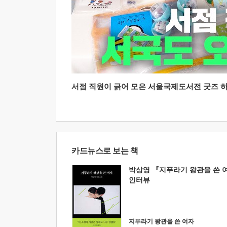
서점 직원이 긁어 모은 서울국제도서전 굿즈 하울
카드뉴스로 보는 책
박상영 『지푸라기 왕관을 쓴 
인터뷰
지푸라기 왕관을 쓴 여자