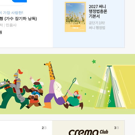
 가장 사랑한!
 (가수 장기하 낭독)
저
|
민음사
원
2
/3
3
/3