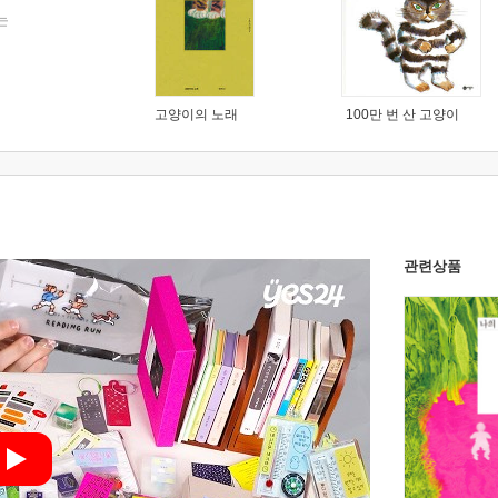
는
고양이의 노래
100만 번 산 고양이
관련상품