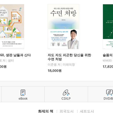
60, 생판 남들과 산다
자도 자도 피곤한 당신을 위한
슬픔의
수면 처방
희 저
|
샘터
바버라 
이준용 저
|
미래의창
00
원
17,82
18,000
원
eBook
CD/LP
DVD/
화제의 책
외국도서
세트도서