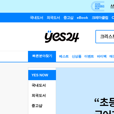
국내도서
외국도서
중고샵
eBook
크레마클럽
C
빠른분야찾기
베스트
신상품
이벤트
바이백
매
YES NOW
국내도서
외국도서
중고샵