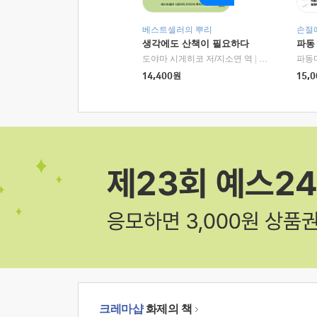
베스트셀러의 뿌리
손절
생각에도 산책이 필요하다
파동
도야마 시게히코 저/지소연 역
|
알에이치코리아(
파동
14,400
원
15,0
크레마샵
화제의 책