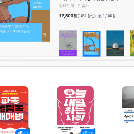
김태진 저
민음사
19,800
원
(10% 할인)
1,100원