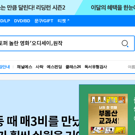
D/LP
DVD/BD
문구
/GIFT
티켓
독서유형검사
장안내
채널예스
사락
예스펀딩
클래스24
여
RBTI Lab
독서유형검사