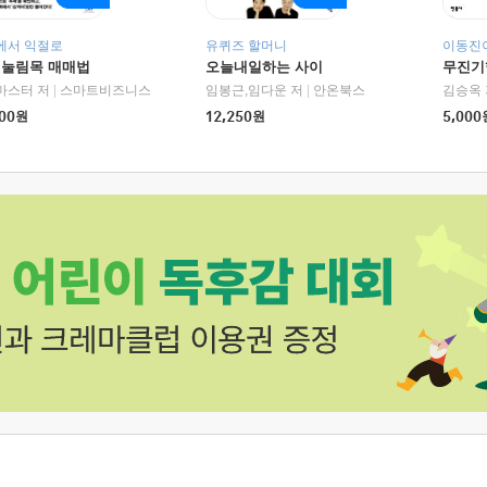
에서 익절로
유퀴즈 할머니
이동진이
 눌림목 매매법
오늘내일하는 사이
무진기행
RHK)
마스터 저
|
스마트비즈니스
임봉근,임다운 저
|
안온북스
김승옥 
00
원
12,250
원
5,000