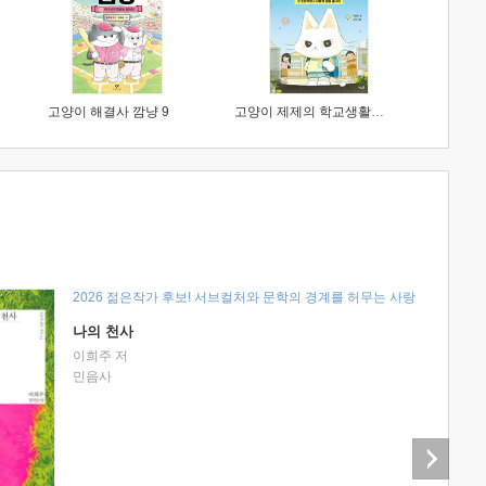
고양이 해결사 깜냥 9
고양이 제제의 학교생활 1 : 초등학생이 이렇게 힘들 줄이야
2026 젊은작가 후보! 서브컬처와 문학의 경계를 허무는 사랑
나의 천사
이희주 저
민음사