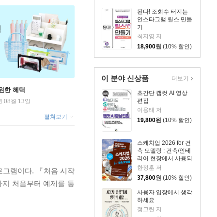
된다! 조회수 터지는
인스타그램 릴스 만들
기
최지영 저
18,900
원
(10% 할인)
이 분야 신상품
더보기
원한 혜택
초간단 캡컷 AI 영상
편집
년 08월 13일
이용태 저
펼쳐보기
19,800
원
(10% 할인)
스케치업 2026 for 건
축 모델링 : 건축/인테
리어 현장에서 사용되
는
한정훈 저
프로그램이다. 『처음 시작
37,800
원
(10% 할인)
션까지 처음부터 예제를 통
사용자 입장에서 생각
하세요
정그린 저