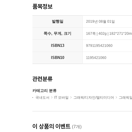
품목정보
발행일
2019년 08월 01일
쪽수, 무게, 크기
167쪽 | 402g | 182*271*20
ISBN13
9791195421060
ISBN10
1195421060
관련분류
카테고리 분류
국내도서
IT 모바일
그래픽/디자인/멀티미디어
그래픽일
이 상품의 이벤트
(7개)