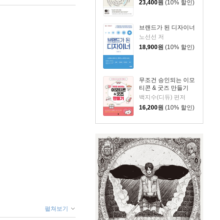
23,400
원
(10% 할인)
브랜드가 된 디자이너
노선선 저
18,900
원
(10% 할인)
무조건 승인되는 이모
티콘 & 굿즈 만들기
백지수(디듀) 편저
16,200
원
(10% 할인)
펼쳐보기