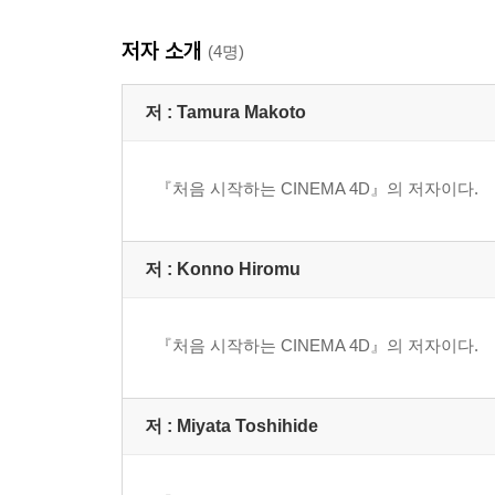
작업의 흐름
저자 소개
1 모델링(Modeling)
(4명)
1-1 모델링을 위한 작업환경
1-2 템플릿과 카메라
저 :
Tamura Makoto
1-3 초기 오브젝트의 생성
1-4 대략적인 형태 만들기
『처음 시작하는 CINEMA 4D』의 저자이다.
1-5 디테일한 모델링
1-6 셋업의 준비
2 셋업(Setup)
저 :
Konno Hiromu
2-1 캐릭터 오브젝트(Charactor Object)의 생성
2-2 조인트의 자세한 설정
2-3 전의 공정까지 다시 수정
『처음 시작하는 CINEMA 4D』의 저자이다.
2-4 [포즈 몰프(Pose Morph)]로 표정 만들기
3 포즈 잡기와 렌더링
3-1 포즈를 만들기
저 :
Miyata Toshihide
3-2 카메라, 라이트 배경
3-3 렌더링