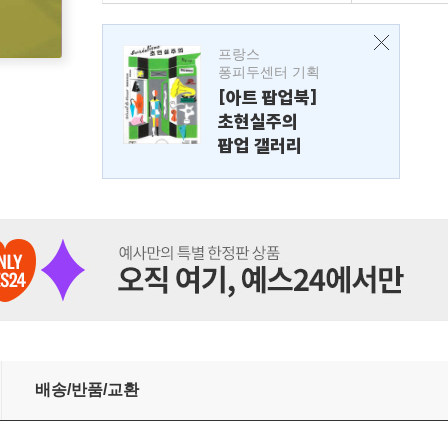
프랑스
퐁피두센터 기획
[아트 팝업북]
초현실주의
팝업 갤러리
배송/반품/교환