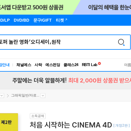
D/LP
DVD/BD
문구
/GIFT
티켓
독서유형검사
RBTI Lab
장안내
채널예스
사락
예스펀딩
클래스24
독서유형검사
여
주말에는 더욱 알뜰하게!
최대 2,000원 상품권 받으
그래픽일반/자료...
소득공제
처음 시작하는 CINEMA 4D
[ 개정2판 ]