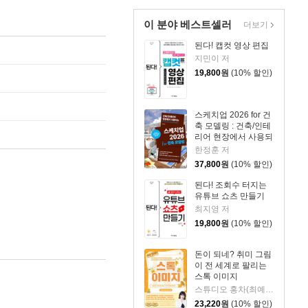
이 분야 베스트셀러
더보기
된다! 캡컷 영상 편집
지민이 저
19,800
원
(10% 할인)
스케치업 2026 for 건
축 모델링 : 건축/인테
리어 현장에서 사용되
는
한정훈 저
37,800
원
(10% 할인)
된다! 조회수 터지는
유튜브 쇼츠 만들기
최지영 저
19,800
원
(10% 할인)
돈이 되네? 취미 그림
이 전 세계로 팔리는
스톡 이미지
스튜디오 홍차(최예슬) 저
23,220
원
(10% 할인)