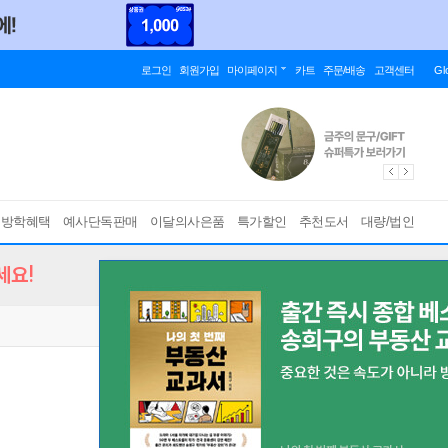
로그인
회원가입
마이페이지
카트
주문/배송
고객센터
Gl
름방학혜택
예사단독판매
이달의사은품
특가할인
추천도서
대량/법인
세요!