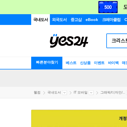
국내도서
외국도서
중고샵
eBook
크레마클럽
C
빠른분야찾기
베스트
신상품
이벤트
바이백
매
웰컴
국내도서
IT 모바일
그래픽/디자인/...