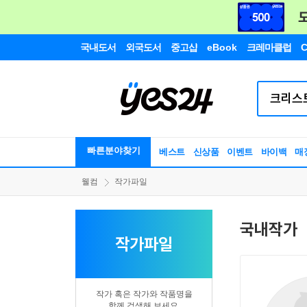
국내도서
외국도서
중고샵
eBook
크레마클럽
C
빠른분야찾기
베스트
신상품
이벤트
바이백
매
웰컴
작가파일
국내작가
작가파일
작가 혹은 작가와 작품명을
함께 검색해 보세요.