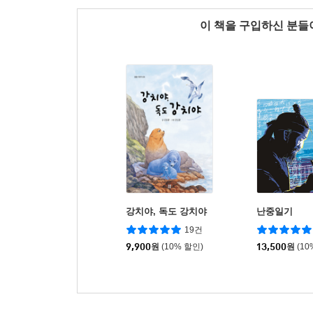
이 책을 구입하신 분
강치야, 독도 강치야
난중일기
19건
9,900
원
(10% 할인)
13,500
원
(10