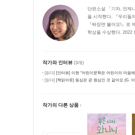
단편소설 「기차, 언제나
을 시작했다. 『우리들의
『짜장면 불어요!』로 제
학상을 수상했다. 2022
작가와 인터뷰
(3개)
[읽다]
[인터뷰] 이현 “어린이문학은 어린이의 마음에 이름을 붙여주는 일이라
[읽다]
[책읽아웃] 동심은 곧 원심인 것 같아요 (G. 이
작가의 다른 상품