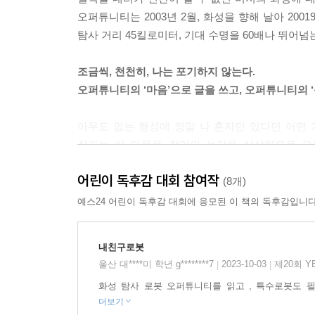
오퍼튜니티는 2003년 2월, 화성을 향해 날아 200
탐사 거리 45킬로미터, 기대 수명을 60배나 뛰어
조금씩, 천천히, 나는 포기하지 않는다.
오퍼튜니티의 ‘마음’으로 글을 쓰고, 오퍼튜니티의 ‘
아무도 없는 행성에 정말 나 혼자만 있다면 어떤
작가는 이 마음을 작가의 놀라운 상상력으로 오
들려주는 방식은, 마치 오퍼튜니티 옆에서 탐사를 하
어린이 독후감 대회 참여작
하루하루를 그려 냈다. 마치 오퍼튜니티가 화성을 
(8개)
섬세함은 광활한 화성에서 먼지 같은 오퍼튜니티의 
예스24 어린이 독후감 대회에 응모된 이 책의 독후감입니다
화성 역사의 새로운 페이지를 장식했던 오퍼튜니티
내친구로봇
수고했어, 고마웠어 오퍼튜니티! 이제 안녕!
울산 대****미 학년 g********7
2023-10-03
제20회 Y
|
|
화성 탐사 로봇 오퍼튜니티를 읽고 , 특수로봇도
2018년 6월 10일, 모래 폭풍에 뒤덮인 오퍼튜
더보기
1000번의 신호를 보냈지만 2019년 2월 13일, 