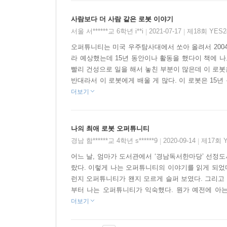
사람보다 더 사람 같은 로봇 이야기
서울 서******교 6학년 i**i
2021-07-17
제18회 YES
|
|
오퍼튜니티는 미국 우주탐사대에서 쏘아 올려서 2004
라 예상했는데 15년 동안이나 활동을 했다이 책에 
빨리 건성으로 일을 해서 놓친 부분이 많은데 이 로봇은
반대라서 이 로봇에게 배울 게 많다. 이 로봇은 15년
더보기
나의 최애 로봇 오퍼튜니티
경남 함******교 4학년 s******9
2020-09-14
제17회 
|
|
어느 날, 엄마가 도서관에서 ‘경남독서한마당’ 선정도
랐다. 이렇게 나는 오퍼튜니티의 이야기를 읽게 되었다
런지 오퍼튜니티가 왠지 모르게 슬퍼 보였다. 그리고 
부터 나는 오퍼튜니티가 익숙했다. 뭔가 예전에 아는 사
더보기