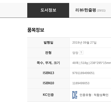
나는 화성 탐사 로봇 오퍼튜니티입니다
도서정보
리뷰/한줄평
(15/11)
품목정보
발행일
2019년 09월 27일
판형
양장
쪽수, 무게, 크기
48쪽 | 518g | 238*295*15m
ISBN13
9791189499051
ISBN10
1189499053
KC인증
인증유형 : 적합성확인