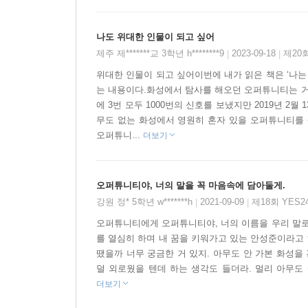
화성 탐사 로봇 오퍼튜니티 임무 종료
나도 위대한 인물이 되고 싶어
제주 제*******교 3학년 h********9
2023-09-18
제20
|
|
이 책 작업을 시작할 때까지만 해도 오퍼튜니티는 
위대한 인물이 되고 싶어이번에 내가 읽은 책은 ‘나
메시지도 엉뚱하게 알아듣고, 바퀴는 덜컹, 로봇 
는 내용이다.화성에서 탐사를 해오던 오퍼튜니티는 거
뜻을 가진 오퍼튜니티, 아홉 살 고아 소녀 소피 콜리
에 3번 모두 1000번의 신호를 보냈지만 2019년 
없다며 용감하게 조금씩 천천히 앞으로 나아갔다.
무도 없는 화성에서 영원히 혼자 있을 오퍼튜니티를 
오퍼튜니...
더보기
미지의 세계를 탐험하는 것을 설레고 두려운 일이
일이다. 오퍼튜니티는 그 설렘과 두려움, 그리고 도
오퍼튜니티야, 너의 말을 꼭 마음속에 담아둘게.
꾸게 한다. 화성 탐사 로봇 오퍼튜니티! 아무도 
강원 정* 5학년 w*******h
2021-09-09
제18회 YES
|
|
순간까지, 자신의 임무를 끝까지 완수했던 우리의 
오퍼튜니티에게 오퍼튜니티야, 너의 이름을 우리 말로
를 열심히 하며 내 꿈을 키워가고 있는 안성준이라고 해
땠을까 너무 궁금한 거 있지. 아무도 안 가본 화성을
덜 외로웠을 텐데 하는 생각도 들더라. 멀리 아무도 
더보기