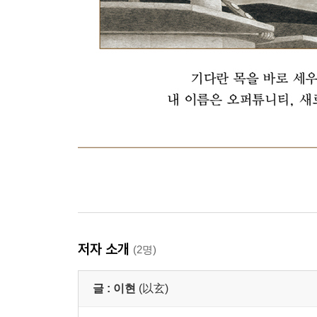
저자 소개
(2명)
글 :
이현
(以玄)