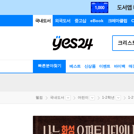
국내도서
외국도서
중고샵
eBook
크레마클럽
C
빠른분야찾기
베스트
신상품
이벤트
바이백
매
웰컴
국내도서
어린이
1-2학년
1-