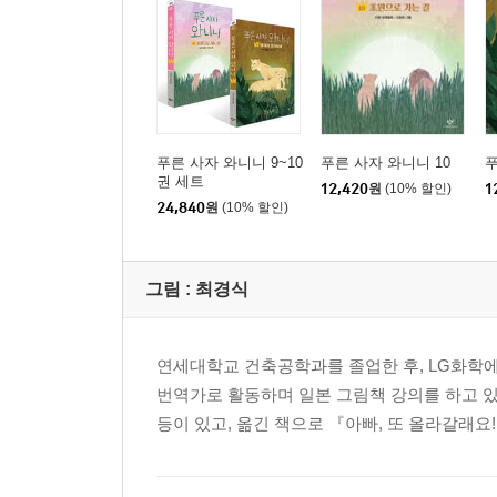
푸른 사자 와니니 9~10
푸른 사자 와니니 10
푸
권 세트
12,420
원
(10% 할인)
1
24,840
원
(10% 할인)
그림 :
최경식
연세대학교 건축공학과를 졸업한 후, LG화학에
번역가로 활동하며 일본 그림책 강의를 하고 있다
등이 있고, 옮긴 책으로 『아빠, 또 올라갈래요!