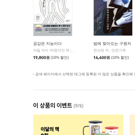
공감은 지능이다
밤에 찾아오는 구원자
자밀 자키 저/정지인 역
심심
천선란 저
안전가옥
|
|
19,800
원
(10% 할인)
14,400
원
(10% 할인)
검색 페이지에서 선택된 태그에 등록된 더 많은 상품을 확인해 
이 상품의 이벤트
(9개)