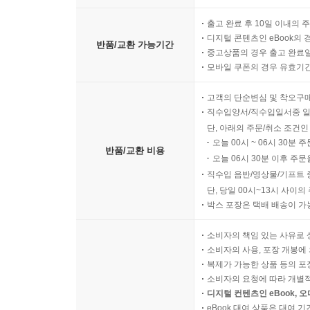
출고 완료 후 10일 이내의 
디지털 콘텐츠인 eBook의 
반품/교환 가능기간
중고상품의 경우 출고 완료일
모바일 쿠폰의 경우 유효기간(
고객의 단순변심 및 착오구
직수입양서/직수입일서중 일
단, 아래의 주문/취소 조건인
오늘 00시 ~ 06시 30분 
반품/교환 비용
오늘 06시 30분 이후 주문
직수입 음반/영상물/기프트 
단, 당일 00시~13시 사이
박스 포장은 택배 배송이 가
소비자의 책임 있는 사유로 
소비자의 사용, 포장 개봉에 
복제가 가능한 상품 등의 포장을 
소비자의 요청에 따라 개별
디지털 컨텐츠인 eBook, 
eBook 대여 상품은 대여 기