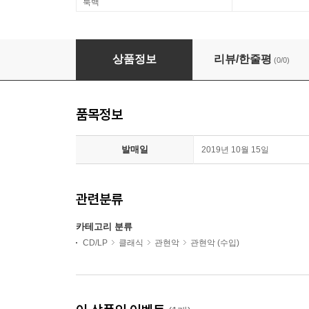
룩백
Charles Mackerras / Karel Ancerl 야나체크:
상품정보
리뷰/한줄평
(0/0)
품목정보
발매일
2019년 10월 15일
관련분류
카테고리 분류
CD/LP
클래식
관현악
관현악 (수입)