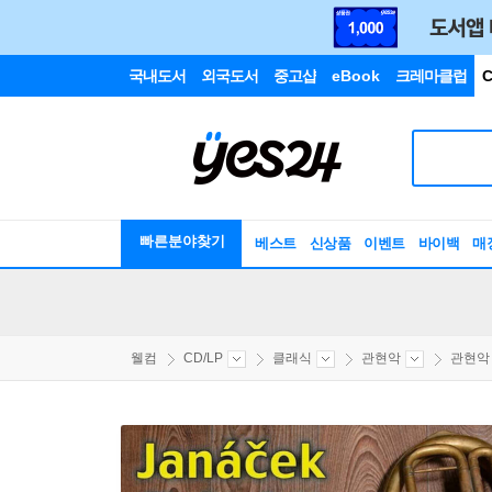
국내도서
외국도서
중고샵
eBook
크레마클럽
C
빠른분야찾기
베스트
신상품
이벤트
바이백
매
웰컴
CD/LP
클래식
관현악
관현악 