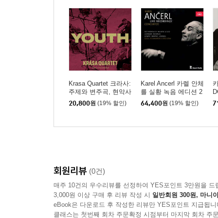
Krasa Quartet 크라사:
Karel Ancerl 카렐 안체
카
주제와 변주곡, 현악사
를 실황 녹음 에디션 2
D
중주 2번 (Youth - Kras
집 (Live Recordings &
n
20,800
원
(19% 할인)
64,400
원
(19% 할인)
7
a, Ancerl, Schulhoff)
Concertos Vol.2) [7CD
n
박스세트]
t
회원리뷰
(0건)
매주 10건의 우수리뷰를 선정하여 YES포인트 3만원을 드
3,000원 이상 구매 후 리뷰 작성 시
일반회원 300원, 마니아
eBook은 다운로드 후 작성한 리뷰만 YES포인트 지급됩니
클래스는 첫번째 회차 주문확정 시점부터 마지막 회차 주문