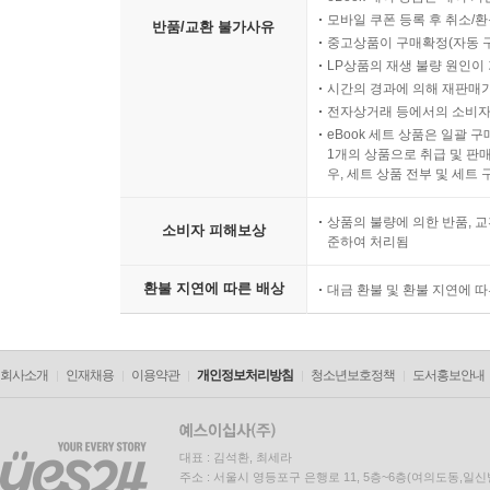
모바일 쿠폰 등록 후 취소/환
반품/교환 불가사유
중고상품이 구매확정(자동 
LP상품의 재생 불량 원인이 기
시간의 경과에 의해 재판매가
전자상거래 등에서의 소비자
eBook 세트 상품은 일괄 
1개의 상품으로 취급 및 판매
우, 세트 상품 전부 및 세트
상품의 불량에 의한 반품, 교
소비자 피해보상
준하여 처리됨
환불 지연에 따른 배상
대금 환불 및 환불 지연에 
회사소개
인재채용
이용약관
개인정보처리방침
청소년보호정책
도서홍보안내
대표 : 김석환, 최세라
주소 : 서울시 영등포구 은행로 11, 5층~6층(여의도동,일신