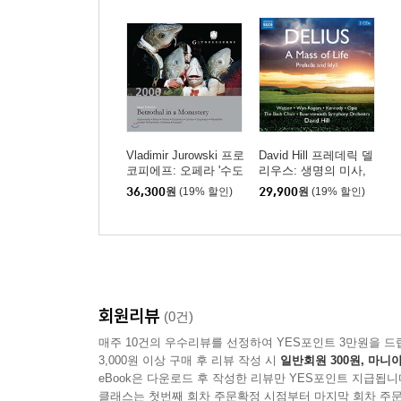
Vladimir Jurowski 프로
David Hill 프레데릭 델
코피에프: 오페라 '수도
리우스: 생명의 미사,
원에서의 약혼' (Prokofi
전주곡과 전원곡 (Fred
36,300
원
(19% 할인)
29,900
원
(19% 할인)
ev: Betrothal in a Mona
erick Delius: A Mass of
stery)
Life, Prelude and Idyll)
회원리뷰
(0건)
매주 10건의 우수리뷰를 선정하여 YES포인트 3만원을 드
3,000원 이상 구매 후 리뷰 작성 시
일반회원 300원, 마니아
eBook은 다운로드 후 작성한 리뷰만 YES포인트 지급됩니
클래스는 첫번째 회차 주문확정 시점부터 마지막 회차 주문