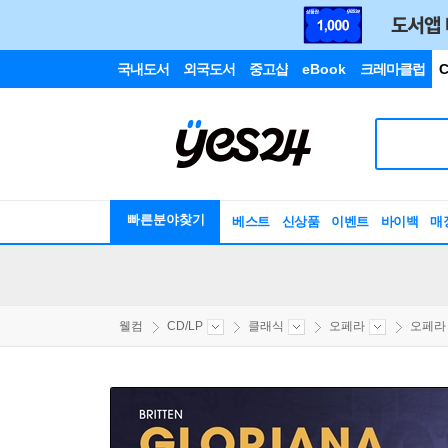
국내도서
외국도서
중고샵
eBook
크레마클럽
C
빠른분야찾기
베스트
신상품
이벤트
바이백
매
웰컴
CD/LP
클래식
오페라
오페라 