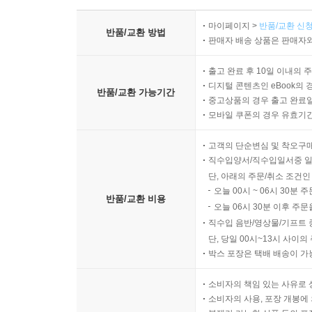
마이페이지 >
반품/교환 신청
반품/교환 방법
판매자 배송 상품은 판매자와
출고 완료 후 10일 이내의 
디지털 콘텐츠인 eBook의 
반품/교환 가능기간
중고상품의 경우 출고 완료일
모바일 쿠폰의 경우 유효기간(
고객의 단순변심 및 착오구
직수입양서/직수입일서중 일
단, 아래의 주문/취소 조건인
오늘 00시 ~ 06시 30분 
반품/교환 비용
오늘 06시 30분 이후 주문
직수입 음반/영상물/기프트 
단, 당일 00시~13시 사이
박스 포장은 택배 배송이 가
소비자의 책임 있는 사유로 
소비자의 사용, 포장 개봉에 