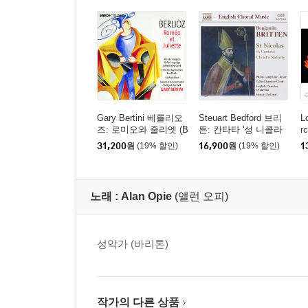
Gary Bertini 베를리오
Steuart Bedford 브리
L
즈: 로미오와 줄리엣 (B
튼: 칸타타 '성 니콜라
r
erlioz: Romeo et Juliett
스', 그리스도의 탄생 (B
메
31,200
원
(19% 할인)
16,900
원
(19% 할인)
1
e)
enjamin Britten: Cantat
e
a 'Saint Nicolas' Op.42,
Christ's Nativity)
노래 :
Alan Opie
(앨런 오피)
성악가 (바리톤)
작가의 다른 상품