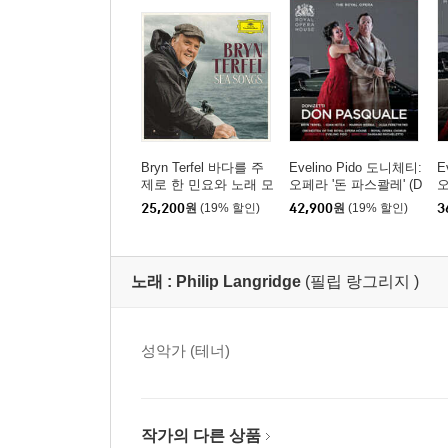
Bryn Terfel 바다를 주
Evelino Pido 도니체티:
E
제로 한 민요와 노래 모
오페라 '돈 파스콸레' (D
오
음집 (Sea Songs)
onizetti: Don Pasquale)
o
25,200
원
(19% 할인)
42,900
원
(19% 할인)
3
노래 :
Philip Langridge
(필립 랑그리지 )
성악가 (테너)
작가의 다른 상품