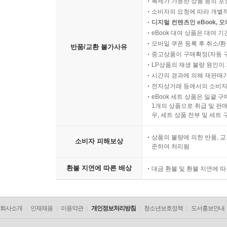
복제가 가능한 상품 등의 포장을 
소비자의 요청에 따라 개별
디지털 컨텐츠인 eBook, 
eBook 대여 상품은 대여 기
모바일 쿠폰 등록 후 취소/환
반품/교환 불가사유
중고상품이 구매확정(자동 
LP상품의 재생 불량 원인이 기
시간의 경과에 의해 재판매가
전자상거래 등에서의 소비자
eBook 세트 상품은 일괄 
1개의 상품으로 취급 및 판매
우, 세트 상품 전부 및 세트
상품의 불량에 의한 반품, 교
소비자 피해보상
준하여 처리됨
환불 지연에 따른 배상
대금 환불 및 환불 지연에 
회사소개
인재채용
이용약관
개인정보처리방침
청소년보호정책
도서홍보안내