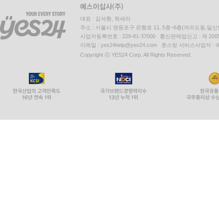
대표 : 김석환, 최세라
주소 : 서울시 영등포구 은행로 11, 5층~6층(여의도동,일신
사업자등록번호 : 229-81-37000 통신판매업신고 : 제 200
이메일 : yes24help@yes24.com 호스팅 서비스사업자 :
Copyright ⓒ YES24 Corp. All Rights Reserved.