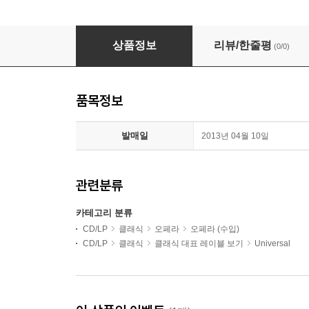
Charles Mackerras 브리튼: 글로리아나 - 바스토우
상품정보
리뷰/한줄평
(0/0)
품목정보
발매일
2013년 04월 10일
관련분류
카테고리 분류
CD/LP
클래식
오페라
오페라 (수입)
CD/LP
클래식
클래식 대표 레이블 보기
Universal