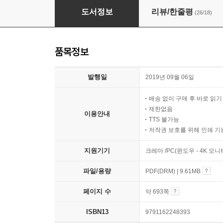
모던 자바 인 액션
도서정보
리뷰/한줄평
(26/18)
품목정보
발행일
2019년 09월 06일
배송 없이 구매 후 바로 읽
제한없음
이용안내
TTS 불가능
저작권 보호를 위해 인쇄 기
지원기기
크레마 /PC(윈도우 - 4K 모
파일/용량
PDF(DRM) | 9.61MB
페이지 수
약 693쪽
ISBN13
9791162248393