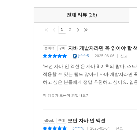
- 멀티코어를 효과적으로 활용하는 애플리케이션을
- 리팩토링, 테스팅, 디버깅
전체 리뷰
(26)
- 함수형 프로그래밍 적용
- 퀴즈, 기습 질문, 업데이트 내용을 담은 부록
1
2
자바 개발자라면 꼭 읽어야 할 
종이책
구매
j*****5
2025-06-06
신고
|
|
|
‘모던 자바 인 액션’은 자바 8 이후의 람다, 
적용할 수 있는 팁도 많아서 자바 개발자라면 
하고 싶은 분들에게 정말 추천하고 싶어요. 입문
이 리뷰가 도움이 되었나요?
모던 자바 인 액션
eBook
구매
p*****u
2025-01-04
신고
|
|
|