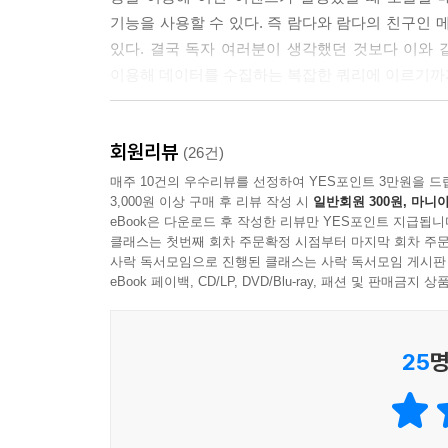
기능을 사용할 수 있다. 즉 람다와 람다의 친구인 
있다. 결국 독자 여러분이 생각했던 것보다 이와 
이용해 데이터를 수집하는 복잡한 쿼리에 이르기까지
이 책의 구성
회원리뷰
(26건)
이 책은 크게 ‘기초’, ‘함수형 데이터 처리’, ‘스
매주 10건의 우수리뷰를 선정하여 YES포인트 3만원을 드
3,000원 이상 구매 후 리뷰 작성 시
일반회원 300원, 마니아
프로그래밍과 자바 진화의 미래’ 여섯 가지 내용으로
eBook은 다운로드 후 작성한 리뷰만 YES포인트 지급됩니
있으며 나머지 네 개 부는 각각 독립적인 내용으로
클래스는 첫번째 회차 주문확정 시점부터 마지막 회차 주문
다양한 퀴즈를 포함했다.
사락 독서모임으로 진행된 클래스는 사락 독서모임 게시판
eBook 페이백, CD/LP, DVD/Blu-ray, 패션 및 판매금
_1부 : 자바 8을 처음 접하는 독자에게 적합한 내
람다를 이용해서 변화하는 요구사항에 쉽게 대응할 
25
명
_2부 : 새로운 스트림 API를 자세히 설명한다
효율적인 애플리케이션을 구현하는 방법을 알게 될 