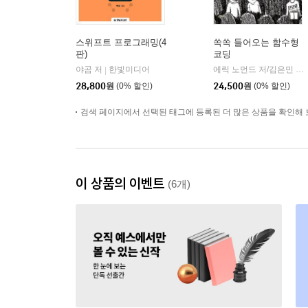
스위프트 프로그래밍(4
쏙쏙 들어오는 함수형
판)
코딩
야곰 저
한빛미디어
에릭 노먼드 저/김은민 역
|
|
28,800
원
(0% 할인)
24,500
원
(0% 할인)
검색 페이지에서 선택된 태그에 등록된 더 많은 상품을 확인해 
이 상품의 이벤트
(6개)