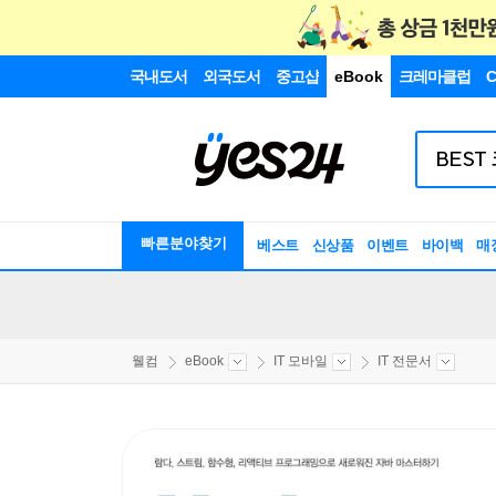
국내도서
외국도서
중고샵
eBook
크레마클럽
C
빠른분야찾기
베스트
신상품
이벤트
바이백
매
웰컴
eBook
IT 모바일
IT 전문서