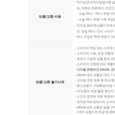
직수입양서/직수입일서중 일
단, 아래의 주문/취소 조건인
오늘 00시 ~ 06시 30분 
반품/교환 비용
오늘 06시 30분 이후 주문
직수입 음반/영상물/기프트 
단, 당일 00시~13시 사이
박스 포장은 택배 배송이 가
소비자의 책임 있는 사유로 
소비자의 사용, 포장 개봉에 
복제가 가능한 상품 등의 포장을 
소비자의 요청에 따라 개별
디지털 컨텐츠인 eBook, 
eBook 대여 상품은 대여 기
모바일 쿠폰 등록 후 취소/환
반품/교환 불가사유
중고상품이 구매확정(자동 
LP상품의 재생 불량 원인이 기
시간의 경과에 의해 재판매가
전자상거래 등에서의 소비자
eBook 세트 상품은 일괄 
1개의 상품으로 취급 및 판매