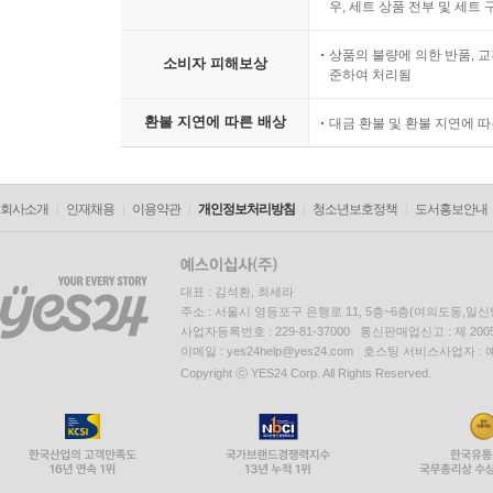
우, 세트 상품 전부 및 세트
상품의 불량에 의한 반품, 교
소비자 피해보상
준하여 처리됨
환불 지연에 따른 배상
대금 환불 및 환불 지연에 
회사소개
인재채용
이용약관
개인정보처리방침
청소년보호정책
도서홍보안내
대표 : 김석환, 최세라
주소 : 서울시 영등포구 은행로 11, 5층~6층(여의도동,일신
사업자등록번호 : 229-81-37000 통신판매업신고 : 제 200
이메일 : yes24help@yes24.com 호스팅 서비스사업자 :
Copyright ⓒ YES24 Corp. All Rights Reserved.