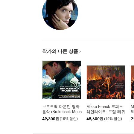
작가의 다른 상품
브로크백 마운틴 영화
Mikko Franck 루퍼스
M
음악 (Brokeback Moun
웨인라이트: 드림 레퀴
웨
tain - Original Motion P
엠 (Rufus Wainwright:
엠
49,300
원
(19% 할인)
48,600
원
(19% 할인)
2
icture Soundtrack) [LP]
Dream Requiem) [2LP]
D