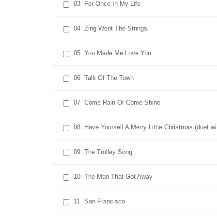
03
For Once In My Life
04
Zing Went The Strings
05
You Made Me Love You
06
Talk Of The Town
07
Come Rain Or Come Shine
08
Have Yourself A Merry Little Christmas (duet w
09
The Trolley Song
10
The Man That Got Away
11
San Francisco