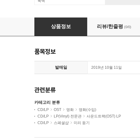
룩백
주디 영화음악 (Judy OST by Renee Zellweger)
상품정보
리뷰/한줄평
(0/0)
품목정보
발매일
2019년 10월 11일
관련분류
카테고리 분류
CD/LP
OST
영화
영화(수입)
CD/LP
LP(Vinyl) 전문관
사운드트랙(OST) LP
CD/LP
스페셜샵
미리 듣기