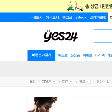
국내도서
외국도서
중고샵
eBook
크레마클럽
C
빠른분야찾기
베스트
신상품
이벤트
바이백
매
웰컴
CD/LP
OST
영화
영화(수입)