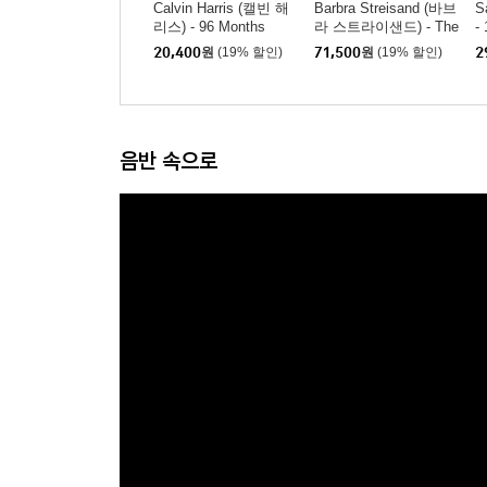
Calvin Harris (캘빈 해
Barbra Streisand (바브
S
리스) - 96 Months
라 스트라이샌드) - The
-
Secret Of Life: Partner
ur
20,400
원
(19% 할인)
71,500
원
(19% 할인)
2
s, Volume 2 [컬러 LP]
음반 속으로