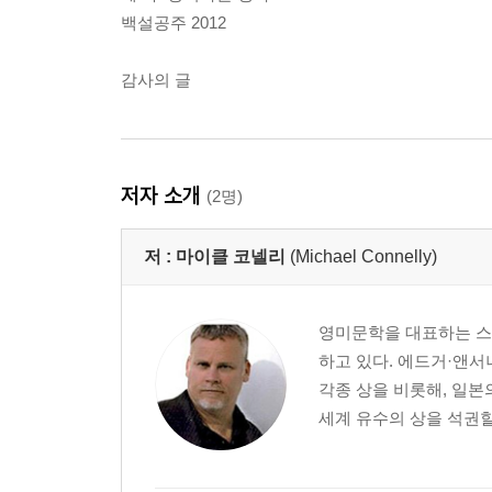
백설공주 2012
감사의 글
저자 소개
(2명)
저 :
마이클 코넬리
(Michael Connelly)
영미문학을 대표하는 스
하고 있다. 에드거·앤
각종 상을 비롯해, 일본
세계 유수의 상을 석권할