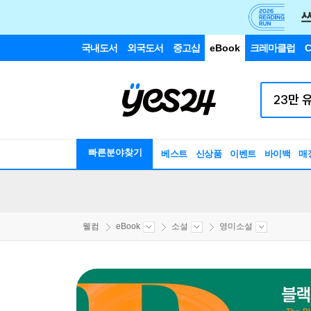
국내도서
외국도서
중고샵
eBook
크레마클럽
C
빠른분야찾기
베스트
신상품
이벤트
바이백
매
웰컴
eBook
소설
영미소설