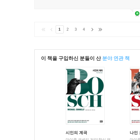
1
2
3
4
이 책을 구입하신 분들이 산
분야 연관 책
시인의 계곡
나인
마이클 코넬리 저/이창식 역
알에이치코리아
마이클