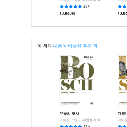
|
26건
13,860
원
13,8
이 책과
내용이 비슷한 추천 책
유골의 도시
다크니
마이클 코넬리 저/한정아 역
알에이치코리아
마이클
|
27건