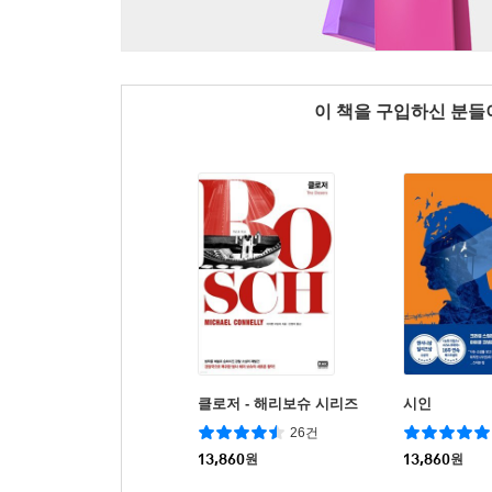
이 책을 구입하신 분
클로저 - 해리보슈 시리즈
시인
26건
13,860
원
13,860
원