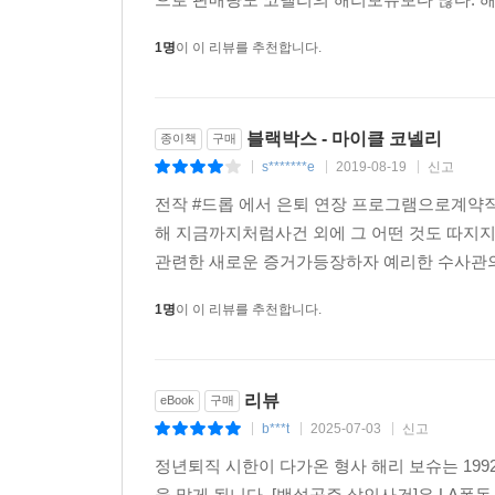
1명
이 이 리뷰를 추천합니다.
블랙박스 - 마이클 코넬리
종이책
구매
s*******e
2019-08-19
신고
|
|
|
전작 #드롭 에서 은퇴 연장 프로그램으로계약
해 지금까지처럼사건 외에 그 어떤 것도 따지지 
관련한 새로운 증거가등장하자 예리한 수사관의
1명
이 이 리뷰를 추천합니다.
리뷰
eBook
구매
b***t
2025-07-03
신고
|
|
|
정년퇴직 시한이 다가온 형사 해리 보슈는 199
을 맡게 됩니다. [백설공주 살인사건]은 LA폭동