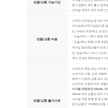
디지털 콘텐츠인 eBook의 
반품/교환 가능기간
중고상품의 경우 출고 완료일
모바일 쿠폰의 경우 유효기간(
고객의 단순변심 및 착오구
직수입양서/직수입일서중 일
단, 아래의 주문/취소 조건인
오늘 00시 ~ 06시 30분 
반품/교환 비용
오늘 06시 30분 이후 주문
직수입 음반/영상물/기프트 
단, 당일 00시~13시 사이
박스 포장은 택배 배송이 가
소비자의 책임 있는 사유로 
소비자의 사용, 포장 개봉에 
복제가 가능한 상품 등의 포장을 
소비자의 요청에 따라 개별
디지털 컨텐츠인 eBook, 
eBook 대여 상품은 대여 기
모바일 쿠폰 등록 후 취소/환
반품/교환 불가사유
중고상품이 구매확정(자동 