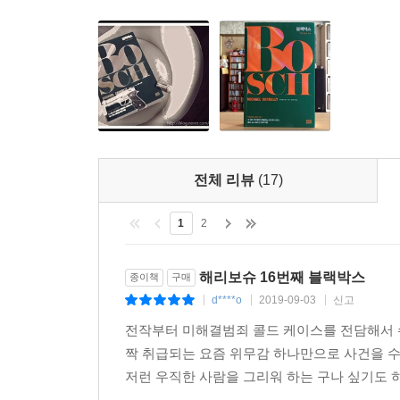
시스템의 최전선을 파헤치고, 정의와 진실을 구현
영향을 미칠지 벌써 수백만 독자들의 기대감이 높아
전체 리뷰
(17)
1
2
해리보슈 16번째 블랙박스
종이책
구매
d****o
2019-09-03
신고
|
|
|
전작부터 미해결범죄 콜드 케이스를 전담해서 수
짝 취급되는 요즘 위무감 하나만으로 사건을 수
저런 우직한 사람을 그리워 하는 구나 싶기도 하