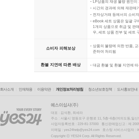
LP상품의 재생 불량 원인이 기
시간의 경과에 의해 재판매가
전자상거래 등에서의 소비자
eBook 세트 상품은 일괄 
1개의 상품으로 취급 및 판매
우, 세트 상품 전부 및 세트
상품의 불량에 의한 반품, 교
소비자 피해보상
준하여 처리됨
환불 지연에 따른 배상
대금 환불 및 환불 지연에 
회사소개
인재채용
이용약관
개인정보처리방침
청소년보호정책
도서홍보안내
대표 : 김석환, 최세라
주소 : 서울시 영등포구 은행로 11, 5층~6층(여의도동,일신
사업자등록번호 : 229-81-37000 통신판매업신고 : 제 200
이메일 : yes24help@yes24.com 호스팅 서비스사업자 :
Copyright ⓒ YES24 Corp. All Rights Reserved.