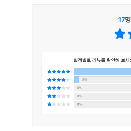
25사단의 ‘땅굴쥐’로 활동했는데 이는 베트콩의 
LA로 돌아와 강력반 형사로 일하게 된다. 뛰어난
17
명
대항하고 거짓을 용납하지 못하는 성격 탓에 경찰 상
화가 히에로니머스 보슈는 지상세계의 방탕함과 폭
가장 사랑하는 천사들의 도시 LA를 정화하기 위해
해리 보슈의 오른쪽 어깨에는 베트남전 참전 당시
별점별로 리뷰를 확인해 보세
재즈광인 보슈는 마이클 코넬리의 『링컨 차를 타는
6%
끊임없이 진화하는 캐릭터와 작가의 성실한 노력
0%
0%
마이클 코넬리의 ‘해리 보슈’ 시리즈는 매년 새로운
0%
그의 작품 배경과 주인공은 같지만, 스토리는 늘 새롭다
팟캐스트를 개설해 독자들과 긴밀한 호흡을 나누기
작가이자 뛰어난 스릴러 스토리텔러이지만, 여전히