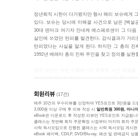
정년퇴직 시한이 다가왔지만 형사 해리 보슈에게 그것
있다. 보슈는 당시에 미해결 사건으로 남은 [백설공
30대 덴마크 여기자 안네케 예스페르센이 그 다음 
살인에 쓰였던 탄피를 발견한다. 감식결과가 가리킨
탄피였다는 사실을 알게 된다. 하지만 그 총의 진
1992년 베레타 총의 진짜 주인을 찾고 정의를 실현
해리 보슈는 이번 작품에서도 묵묵히 사건 해결을 
반장의 훼방으로 동선이 꼬이기도 하지만 콜드 케
20년의 세월을 뛰어넘게 하는 데 뒷받침 한다. 거
회원리뷰
데이비드와의 호흡도 재미를 더한다.
(17건)
매주 10건의 우수리뷰를 선정하여 YES포인트 3만원을 드
3,000원 이상 구매 후 리뷰 작성 시
일반회원 300원, 마니아
*천사들의 도시를 지키는 다크 히어로 히에로니머스 ‘해
eBook은 다운로드 후 작성한 리뷰만 YES포인트 지급됩니
히에로니머스 보슈의 이름을 딴 형사 해리 보슈는 
클래스는 첫번째 회차 주문확정 시점부터 마지막 회차 주문
할리우드의 창녀였던 보슈의 어머니는 그가 열한 
사락 독서모임으로 진행된 클래스는 사락 독서모임 게시판
성장하게 된다. 불우한 어린 시절을 보내며 절망을 
eBook 페이백, CD/LP, DVD/Blu-ray, 패션 및 판매금