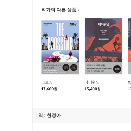
작가의 다른 상품
크로싱
페어워닝
17,600
원
15,400
원
1
역 :
한정아