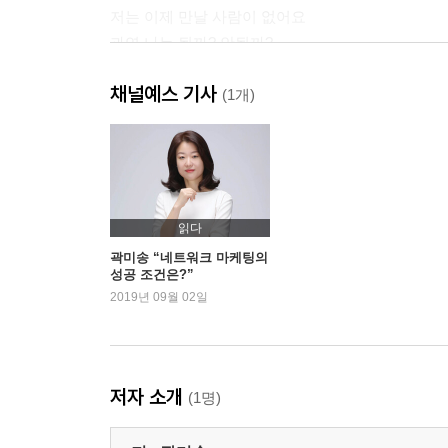
저는 이제 만날 사람이 없어요
과연 나는 될까? 안될까?
채널예스 기사
2부 | 네트워크 마케팅의 환경이 바뀌고 있다
(1개)
우리는 현재를 살아간다
세 번의 부의 혁신
네트워크 마케팅에서 마케팅은 하고 있나요?
4차 산업혁명의 재해석 094 시간의 자유를 누려라
읽다
곽미송 “네트워크 마케팅의
성공 조건은?”
3부 | 네트워크 마케팅의 최강 마인드 셋
2019년 09월 02일
성공의 필수 조건
기적을 부르는 단 한 문장
완벽하려고 애쓰지 마라
저자 소개
(1명)
비즈니스 마인드란?
고객에 대한 재해석은 언제나 필요하다