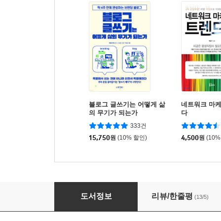
블로그 글쓰기는 어떻게 삶
네트워크 마
의 무기가 되는가
다
333건
15,750
원
(10% 할인)
4,500
원
(10%
슈퍼 네트워커
도서정보
리뷰/한줄평
(13/5)