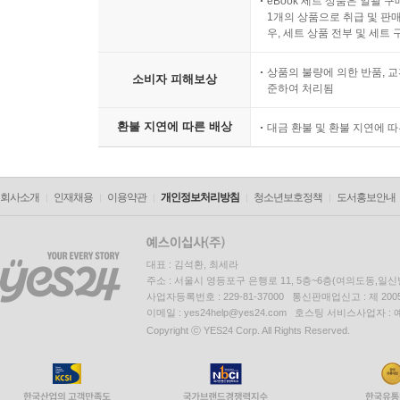
eBook 세트 상품은 일괄 
1개의 상품으로 취급 및 판매
우, 세트 상품 전부 및 세트
상품의 불량에 의한 반품, 교
소비자 피해보상
준하여 처리됨
환불 지연에 따른 배상
대금 환불 및 환불 지연에 
회사소개
인재채용
이용약관
개인정보처리방침
청소년보호정책
도서홍보안내
대표 : 김석환, 최세라
주소 : 서울시 영등포구 은행로 11, 5층~6층(여의도동,일신
사업자등록번호 : 229-81-37000 통신판매업신고 : 제 200
이메일 : yes24help@yes24.com 호스팅 서비스사업자 :
Copyright ⓒ YES24 Corp. All Rights Reserved.