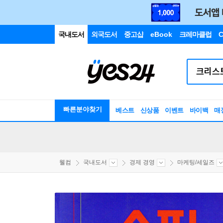
국내도서
외국도서
중고샵
eBook
크레마클럽
C
빠른분야찾기
베스트
신상품
이벤트
바이백
매
웰컴
국내도서
경제 경영
마케팅/세일즈