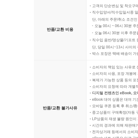
고객의 단순변심 및 착오구
직수입양서/직수입일서중 일
단, 아래의 주문/취소 조건인
오늘 00시 ~ 06시 30분 
반품/교환 비용
오늘 06시 30분 이후 주문
직수입 음반/영상물/기프트 
단, 당일 00시~13시 사이
박스 포장은 택배 배송이 가
소비자의 책임 있는 사유로 
소비자의 사용, 포장 개봉에 
복제가 가능한 상품 등의 포장을 
소비자의 요청에 따라 개별
디지털 컨텐츠인 eBook, 
eBook 대여 상품은 대여 기
모바일 쿠폰 등록 후 취소/환
반품/교환 불가사유
중고상품이 구매확정(자동 
LP상품의 재생 불량 원인이 기
시간의 경과에 의해 재판매가
전자상거래 등에서의 소비자