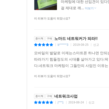
마케팅에 대한 선입견이 있다면
해서 이야기를 하는 이유도 그냥 아는 것과 제대로 아는
걸 제대로 깨...
더보기
내가 생각하는 사업가 마인드는 사람을 널리 이롭게
이 리뷰가 도움이 되었나요?
가 더욱 필요하다. 스폰서가 잘못된 방향으로 마음을
정이 무너질 수도 있다. 그렇기 때문에 네트워크 사
해 줄 수 있어야 한다. --- p.144
노마드 네트워커가 되라!!
종이책
구매
b******3
2019-08-25
신고
|
|
|
네트워크 마케팅의 본질을 제대로 알고 나면 네트
모바일의 발달로 이제는스마트폰 하나면 안되는
팅을 다단계, 피라미드식으로 진행하고 복제시켜 
따라가기 힘들정도의 시대를 살아가고 있다.딱
지를 정확하게 아는 것이 무척 중요한 것이다.
다.네트워크 마케팅이 그들만의 사업인 이유는 
네트워크 마케팅 방식은 합당하고 윤리적인 방식의 
문이다. 이 개념이 공감이 되고 이해가 되어야 이 
이 리뷰가 도움이 되었나요?
--- p.224
네트워크사업
종이책
구매
j***1
2019-08-24
신고
|
|
|