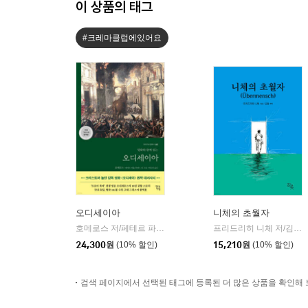
이 상품의 태그
#크레마클럽에있어요
오디세이아
니체의 초월자
호메로스 저/페테르 파울 루벤스 그림/박문재 역
현대지성
프리드리히 니체 저/김철 편역
|
24,300
원
(10% 할인)
15,210
원
(10% 할인)
검색 페이지에서 선택된 태그에 등록된 더 많은 상품을 확인해 