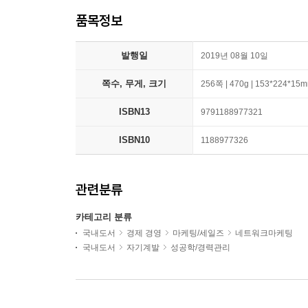
품목정보
발행일
2019년 08월 10일
쪽수, 무게, 크기
256쪽 | 470g | 153*224*15
ISBN13
9791188977321
ISBN10
1188977326
관련분류
카테고리 분류
국내도서
경제 경영
마케팅/세일즈
네트워크마케팅
국내도서
자기계발
성공학/경력관리