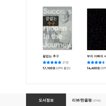
끝없는 추구
부자 아빠의 
17건
17,100
원
(10% 할인)
14,400
원
(10
부자 아빠의 비즈니스 스쿨
도서정보
리뷰/한줄평
(37/42)