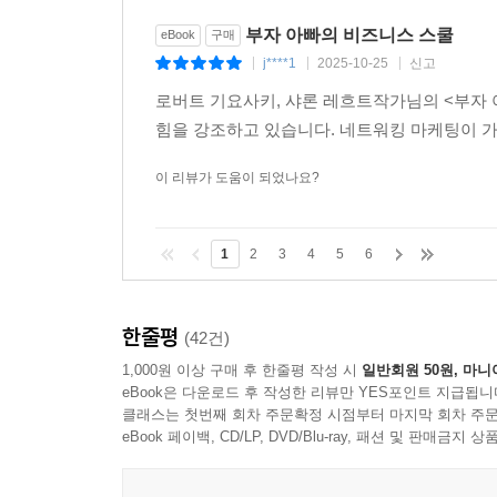
부자 아빠의 비즈니스 스쿨
eBook
구매
j****1
2025-10-25
신고
|
|
|
로버트 기요사키, 샤론 레흐트작가님의 <부자 
힘을 강조하고 있습니다. 네트워킹 마케팅이 가
이 리뷰가 도움이 되었나요?
1
2
3
4
5
6
한줄평
(42건)
1,000원 이상 구매 후 한줄평 작성 시
일반회원 50원, 마니
eBook은 다운로드 후 작성한 리뷰만 YES포인트 지급됩니
클래스는 첫번째 회차 주문확정 시점부터 마지막 회차 주문
eBook 페이백, CD/LP, DVD/Blu-ray, 패션 및 판매금