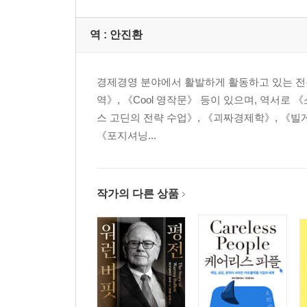
역 :
안진환
경제경영 분야에서 활발하게 활동하고 있는 전문
역》, 《Cool 영작문》 등이 있으며, 역서로 
스 고딘의 전략 수업》, 《괴짜경제학》, 《빌게이
《포지셔닝...
작가의 다른 상품