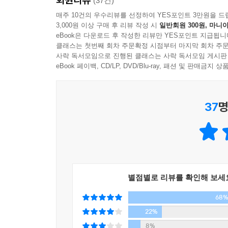
(37건)
로버트 기요사키는 단순이 경제적 문제만으로 네트
매주 10건의 우수리뷰를 선정하여 YES포인트 3만원을 드
3,000원 이상 구매 후 리뷰 작성 시
일반회원 300원, 마니아
리더십을 함양해 사람을 이끌고, 현재의 상태를 개
eBook은 다운로드 후 작성한 리뷰만 YES포인트 지급됩니
네트워크 마케팅의 여덟 가지 숨겨진 가치는 다음과
클래스는 첫번째 회차 주문확정 시점부터 마지막 회차 주문
사락 독서모임으로 진행된 클래스는 사락 독서모임 게시판
- 삶을 변화시키는 교육 시스템을 갖고 있다
eBook 페이백, CD/LP, DVD/Blu-ray, 패션 및 판매금
- 직업을 바꾸는 것 이상의 의미를 지닌다
- 적은 비용으로 사업을 구축할 수 있다
37
명
- 부자들이 투자하는 대상에 투자할 수 있다
- 꿈을 현실로 만들 수 있다
- 네트워크의 진정한 힘을 발휘한다
- 마음에 품고 있는 가치가 현실을 결정한다
- 리더십의 가치를 일깨워준다
별점별로 리뷰를 확인해 보세
위와 같은 여덟 가지 가치를 바탕으로 다가오는 미
68
사업에서 찾으라고 기요사키는 말한다.
22%
8%