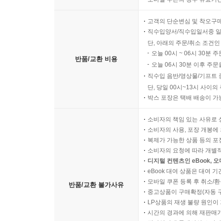
고객의 단순변심 및 착오구
직수입양서/직수입일서중 일
단, 아래의 주문/취소 조건인
오늘 00시 ~ 06시 30분 
반품/교환 비용
오늘 06시 30분 이후 주문
직수입 음반/영상물/기프트 
단, 당일 00시~13시 사이
박스 포장은 택배 배송이 가
소비자의 책임 있는 사유로 
소비자의 사용, 포장 개봉에 
복제가 가능한 상품 등의 포장을 
소비자의 요청에 따라 개별
디지털 컨텐츠인 eBook, 
eBook 대여 상품은 대여 기
모바일 쿠폰 등록 후 취소/환
반품/교환 불가사유
중고상품이 구매확정(자동 
LP상품의 재생 불량 원인이 기
시간의 경과에 의해 재판매가