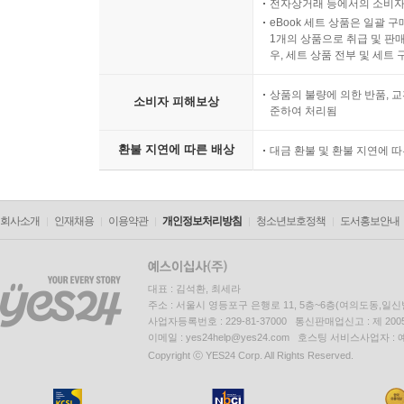
전자상거래 등에서의 소비자
eBook 세트 상품은 일괄 
1개의 상품으로 취급 및 판매
우, 세트 상품 전부 및 세트
상품의 불량에 의한 반품, 교
소비자 피해보상
준하여 처리됨
환불 지연에 따른 배상
대금 환불 및 환불 지연에 
회사소개
인재채용
이용약관
개인정보처리방침
청소년보호정책
도서홍보안내
대표 : 김석환, 최세라
주소 : 서울시 영등포구 은행로 11, 5층~6층(여의도동,일신
사업자등록번호 : 229-81-37000 통신판매업신고 : 제 200
이메일 : yes24help@yes24.com 호스팅 서비스사업자 :
Copyright ⓒ YES24 Corp. All Rights Reserved.