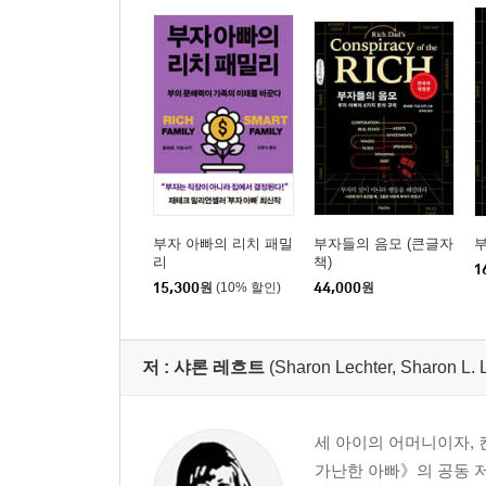
10. 네트워크 마케팅 사업이 꾸준히 성장하는 이유
부자 아빠의 리치 패밀
부자들의 음모 (큰글자
리
책)
1
15,300
원
(10% 할인)
44,000
원
저 :
샤론 레흐트
(Sharon Lechter, Sharon L. 
세 아이의 어머니이자,
가난한 아빠》의 공동 