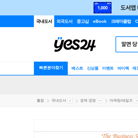
국내도서
외국도서
중고샵
eBook
크레마클럽
C
빠른분야찾기
베스트
신상품
이벤트
바이백
매
웰컴
국내도서
경제 경영
마케팅/세일즈