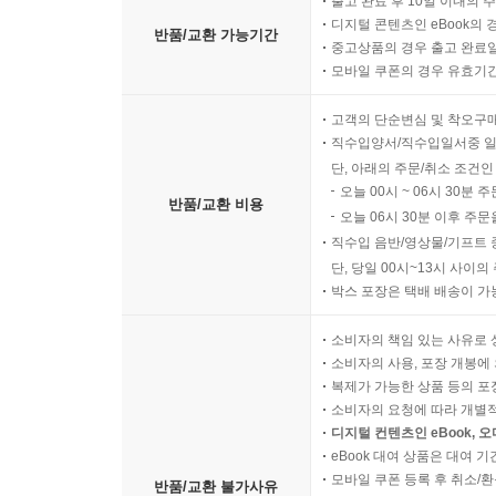
출고 완료 후 10일 이내의 
디지털 콘텐츠인 eBook의 
반품/교환 가능기간
중고상품의 경우 출고 완료일
모바일 쿠폰의 경우 유효기간(
고객의 단순변심 및 착오구
직수입양서/직수입일서중 일
단, 아래의 주문/취소 조건인
오늘 00시 ~ 06시 30분 
반품/교환 비용
오늘 06시 30분 이후 주문
직수입 음반/영상물/기프트 
단, 당일 00시~13시 사이
박스 포장은 택배 배송이 가
소비자의 책임 있는 사유로 
소비자의 사용, 포장 개봉에 
복제가 가능한 상품 등의 포장을 
소비자의 요청에 따라 개별
디지털 컨텐츠인 eBook, 
eBook 대여 상품은 대여 기
모바일 쿠폰 등록 후 취소/환
반품/교환 불가사유