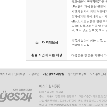
중고상품이 구매확정(자동 
LP상품의 재생 불량 원인이 기
시간의 경과에 의해 재판매가
전자상거래 등에서의 소비자
eBook 세트 상품은 일괄 
1개의 상품으로 취급 및 판매
우, 세트 상품 전부 및 세트
상품의 불량에 의한 반품, 교
소비자 피해보상
준하여 처리됨
환불 지연에 따른 배상
대금 환불 및 환불 지연에 
회사소개
인재채용
이용약관
개인정보처리방침
청소년보호정책
도서홍보안내
대표 : 김석환, 최세라
주소 : 서울시 영등포구 은행로 11, 5층~6층(여의도동,일신
사업자등록번호 : 229-81-37000 통신판매업신고 : 제 200
이메일 : yes24help@yes24.com 호스팅 서비스사업자 :