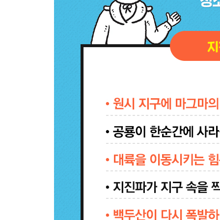
20 단단한 암석은 왜 부서질까? 111
21 다이아몬드는 영원히 변하지 않을까? 116
22 화석이 나오는 돌이 따로 있다고? 120
23 석기 시대 사람들이 칼을 만들 때 쓴 돌은? 124
24 석탑이 무너지는 이유는? 129
*가장 오래된 보석 청금석 134
5장 땅속 에너지의 폭발, 지진
25 판이 움직이면 단층이 생긴다고? 138
26 P파와 S파는 어떻게 다를까? 142
27 지진계로 지진이 일어난 장소를 알아낸다고? 14
28 지진의 크기를 나타내는 방법은? 152
29 지진파가 지구 속을 찍는 엑스레이라고? 157
30 지진 해일이 몰려오면? 161
31 우리나라도 지진에 안전하지 않아? 166
*땅 위에 있는 변환 단층, 산안드레아스 단층 170
6장 지구 내부의 열 배출, 화산