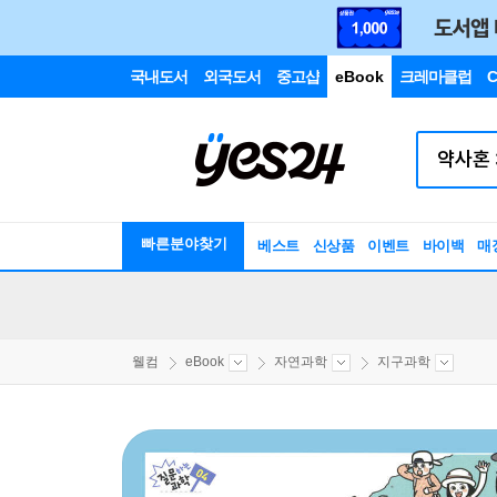
국내도서
외국도서
중고샵
eBook
크레마클럽
C
빠른분야찾기
베스트
신상품
이벤트
바이백
매
웰컴
eBook
자연과학
지구과학