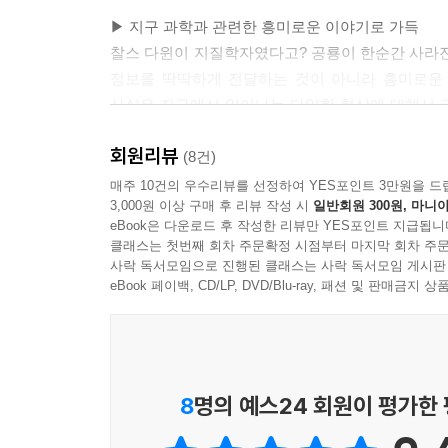
▶ 지구 과학과 관련한 흥미로운 이야기로 가득
찰스 다윈이 지질학자였다고? 공룡이 한순간 사라진
정보를 딱딱하게 전달하는 것이 아니라 흥미로운 
사실은 지구에서 일어나는 다양한 현상에 대해서 관심
전 지구에 떨어진 운석으로 인해 엄청난 폭발이 일
회원리뷰
가설은 당시 하늘로 날아오른 먼지가 가라앉으면서
(8건)
미래에는 태평양이 좁아지면서 오스트레일리아가 우
매주 10건의 우수리뷰를 선정하여 YES포인트 3만원을 드
3,000원 이상 구매 후 리뷰 작성 시
일반회원 300원, 마니아
수리하는 데 도움을 주기도 했고, 화산 지대에서
eBook은 다운로드 후 작성한 리뷰만 YES포인트 지급됩니
흥미진진한 이야기가 가득 실려 있다.
클래스는 첫번째 회차 주문확정 시점부터 마지막 회차 주문
사락 독서모임으로 진행된 클래스는 사락 독서모임 게시판
▶ 과학자의 태도를 배우다
eBook 페이백, CD/LP, DVD/Blu-ray, 패션 및 판매금
이 책의 저자는 지구 과학을 공부하기 위해서는 
눈으로 직접 확인해야 한다고 강조한다. 특히 지
우리나라에서 벌어진 화산 활동이나 퇴적 활동의 흔
들를 것을 권한다. 과학은 책으로만 공부하는 것이 
8
명의 예스24 회원이 평가한
수 있다. 그러면서 우리가 딛고 살아가는 땅에 대해