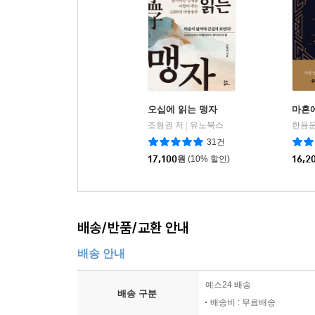
오십에 읽는 맹자
마흔
조형권 저
유노북스
한용운
|
31건
17,100
원
(10% 할인)
16,2
배송/반품/교환 안내
배송 안내
예스24 배송
배송 구분
배송비 : 무료배송