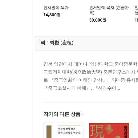
원서발췌 묵자
원서발췌 묵자 (큰글자
책)
14,800
원
30,000
원
1
역 :
최환
(崔桓)
경북 영천에서 태어나, 영남대학교 중어중문학
국립정치대학(國立政治大學) 중문연구소에서 박
로 『중국영화의 이해와 감상』, 『한·중 유서
『중국소설사의 이해』, 『신라수이...
작가의 다른 상품