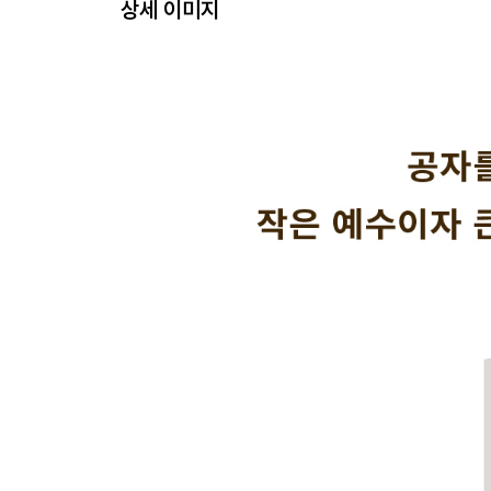
상세 이미지
권5
비공 상 제17편(非攻上第十七) | 비공 중 제18편(非
권6
절용 상 제20편(節用上第二十) | 절용 중 제21
(節葬上第二十三闕) | 절장 중 제24편 결편(節葬中
권7
천지 상 제26편(天地上第二十六) | 천지 중 제27편
권8
명귀 상 제29편 결편(明鬼上第二十九闕) | 명귀 
(非樂上第三十二)
권9
비악 중 제33편 결편(非樂中第三十三闕) | 비악 
(非命中第三十六) | 비명 하 제37편(非命下第三十七)