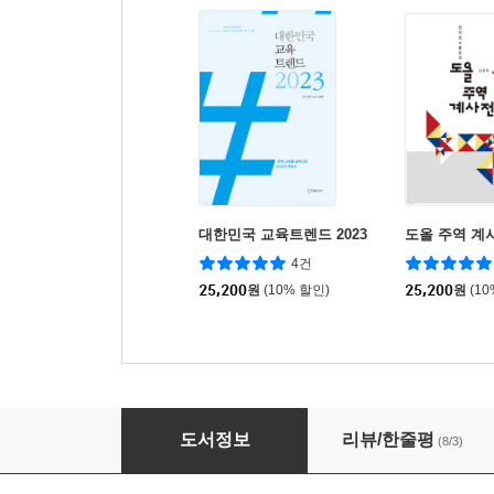
대한민국 교육트렌드 2023
도올 주역 계
4건
25,200
원
(10% 할인)
25,200
원
(1
묵자
도서정보
리뷰/한줄평
(8/3)