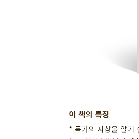
권10
경 상 제40편(經上第四十)·경설 상 제42편(經說上第
권11
대취 제44편(大取第四十四) | 소취 제45편(小取第四
권12
귀의 제47편(貴義第四十七) | 공맹 제48편(公孟第
권13
노문 제49편(魯問第四十九) | 공수 제50편(公輸第五十
권14
비성문 제52편(備城門第五十二) | 비고림 제53편(
(備梯第五十六) | 제57편 결편 (第五十七闕) | 비수 
(備突第六十一) | 비혈 제62편(備穴第六十二) | 비