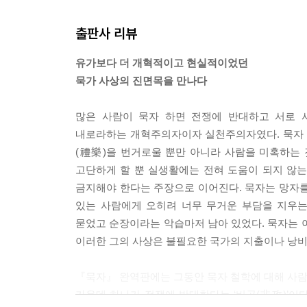
하지 않고 흉하다는 것을 이미 알 수 있는 것이다.”
출판사 리뷰
--- pp.311~314
유가보다 더 개혁적이고 현실적이었던
묵가 사상의 진면목을 만나다
많은 사람이 묵자 하면 전쟁에 반대하고 서로 
내로라하는 개혁주의자이자 실천주의자였다. 묵자 
(禮樂)을 번거로울 뿐만 아니라 사람을 미혹하는
고단하게 할 뿐 실생활에는 전혀 도움이 되지 않
금지해야 한다는 주장으로 이어진다. 묵자는 망자를
있는 사람에게 오히려 너무 무거운 부담을 지우는
묻었고 순장이라는 악습마저 남아 있었다. 묵자는 
이러한 그의 사상은 불필요한 국가의 지출이나 낭비
『묵자』 완역판에는 그동안 묵자 철학에 대해 사람들
가운데 하나가 전쟁에 반대한다는 ‘비공(非攻)’이