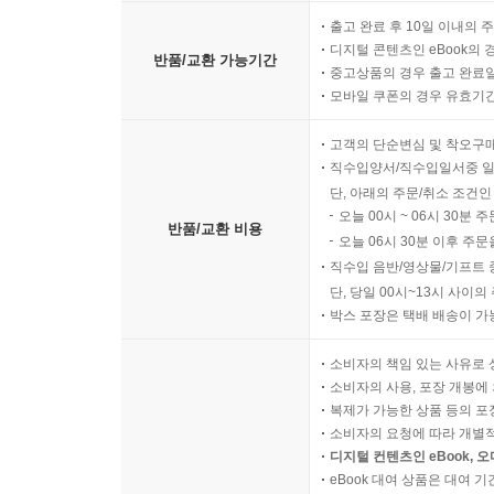
출고 완료 후 10일 이내의 
디지털 콘텐츠인 eBook의 
반품/교환 가능기간
중고상품의 경우 출고 완료일
모바일 쿠폰의 경우 유효기간(
고객의 단순변심 및 착오구
직수입양서/직수입일서중 일
단, 아래의 주문/취소 조건인
오늘 00시 ~ 06시 30분 
반품/교환 비용
오늘 06시 30분 이후 주문
직수입 음반/영상물/기프트 
단, 당일 00시~13시 사이
박스 포장은 택배 배송이 가
소비자의 책임 있는 사유로 
소비자의 사용, 포장 개봉에 
복제가 가능한 상품 등의 포장을 
소비자의 요청에 따라 개별
디지털 컨텐츠인 eBook, 
eBook 대여 상품은 대여 기