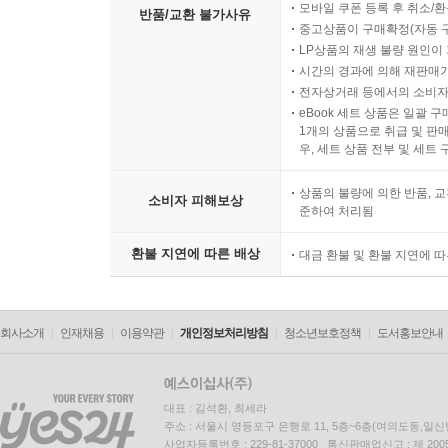
모바일 쿠폰 등록 후 취소/환
반품/교환 불가사유
중고상품이 구매확정(자동 
LP상품의 재생 불량 원인이 기
시간의 경과에 의해 재판매가
전자상거래 등에서의 소비자
eBook 세트 상품은 일괄 
1개의 상품으로 취급 및 판매
우, 세트 상품 전부 및 세트
상품의 불량에 의한 반품, 교
소비자 피해보상
준하여 처리됨
환불 지연에 따른 배상
대금 환불 및 환불 지연에 
회사소개
인재채용
이용약관
개인정보처리방침
청소년보호정책
도서홍보안내
대표 : 김석환, 최세라
주소 : 서울시 영등포구 은행로 11, 5층~6층(여의도동,일신
사업자등록번호 : 229-81-37000 통신판매업신고 : 제 200