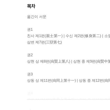
목차
옮긴이 서문
권1
친사 제1편(親士第一) | 수신 제2편(修身第二) | 소염
삼변 제7편(三辯第七)
권2
상현 상 제8편(尙賢上第八) | 상현 중 제9편(尙賢中第
권3
상동 상 제11편(尙同上第十一) | 상동 중 제12편(尙
권4
겸애 상 제14편(兼愛上第十四) | 겸애 중 제15편(兼