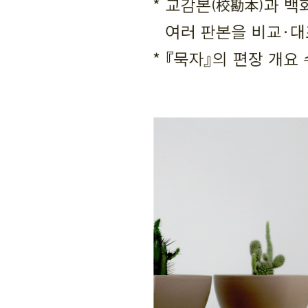
권15
제64편 결편 (第六十四闕) | 제65편 결편 (第六十五闕
| 기치 제69편(旗幟第六十九) | 호령 제70편(號令第
해제
『묵자』 편장 개요
참고 문헌
묵자 연보
찾아보기