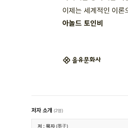
저자 소개
(2명)
저 :
묵자
(墨子)