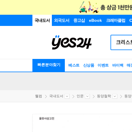
국내도서
외국도서
중고샵
eBook
크레마클럽
C
빠른분야찾기
베스트
신상품
이벤트
바이백
매
웰컴
국내도서
인문
동양철학
동양