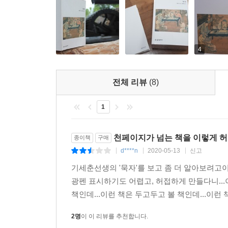
4
전체 리뷰
(8)
1
천페이지가 넘는 책을 이렇게 허
종이책
구매
d****n
2020-05-13
신고
|
|
|
기세춘선생의 '묵자'를 보고 좀 더 알아보려고이
광펜 표시하기도 어렵고, 허접하게 만들다니...이
책인데...이런 책은 두고두고 볼 책인데...이런 
2명
이 이 리뷰를 추천합니다.