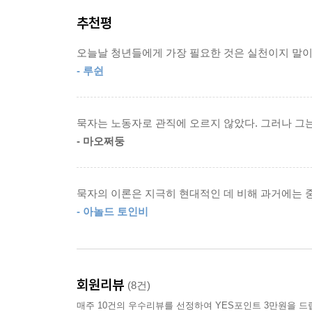
에는 전쟁에 대한 묵가 학파만의 다소 독특한 견해가
추천평
(攻)’이라 칭했는데, 이는 나라와 백성들에게 끝
군주에 대한 토벌 전쟁, 이를테면 탕왕(湯王)의 
오늘날 청년들에게 가장 필요한 것은 실천이지 말이 
목적이었으므로 공과는 달랐다. 이러한 전쟁을 묵자는
- 루쉰
그것이 사회에 어떤 실익을 끼치느냐를 면밀히 따져
이외에도 이 책에는 운명론을 부정하는 ‘비명(非命)’
묵자는 노동자로 관직에 오르지 않았다. 그러나 그
성을 공격해 오는 적을 어떻게 물리쳐야 할지를 상세
- 마오쩌둥
있다.
전통 있는 ‘을유사상고전’의 화려한 부활
묵자의 이론은 지극히 현대적인 데 비해 과거에는 
단단하고 아름다운 디자인 · 여러 판본을 비교 대조한
- 아놀드 토인비
『묵자』는 ‘을유사상고전’ 시리즈의 네 번째 책으
번역했으며, 친절한 해설과 더불어 여러 판본을 비
회원리뷰
(8건)
을유문화사는 앞으로 시공을 초월하여 오늘의 삶에 
매주 10건의 우수리뷰를 선정하여 YES포인트 3만원을 드