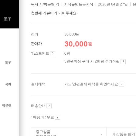
묵자
저/
박문현
역
지식을만드는지식
2026년 04월 27일
원
첫번째 리뷰어가 되어주세요.
정가
30,000원
30,000
원
판매가
YES포인트
0원
5만원이상 구매 시 2천원 추가적립
결제혜택
카드/간편결제 혜택을 확인하세요
배송안내
배송비 : 무료
중고상품
이 상품을 팔기