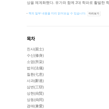
상을 체계화했다. 유가와 함께 2대 학파로 활발한 
책의 일부 내용을 미리 읽어보실 수 있습니다.
미리보기
목차
친사(親士)
수신(修身)
소염(所染)
법의(法儀)
칠환(七患)
사과(辭過)
삼변(三辯)
상현(尙賢)
상동(尙同)
겸애(兼愛)