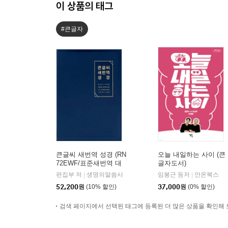
이 상품의 태그
#큰글자
큰글씨 새번역 성경 (RN
오늘 내일하는 사이 (큰
72EWF/표준새번역 대
글자도서)
단본/무지퍼/PU/반달 색
편집부 저
생명의말씀사
임봉근 등저
안온북스
|
|
인/주석 없음/뉴다크네
52,200
원
(10% 할인)
37,000
원
(0% 할인)
이비)
검색 페이지에서 선택된 태그에 등록된 더 많은 상품을 확인해 