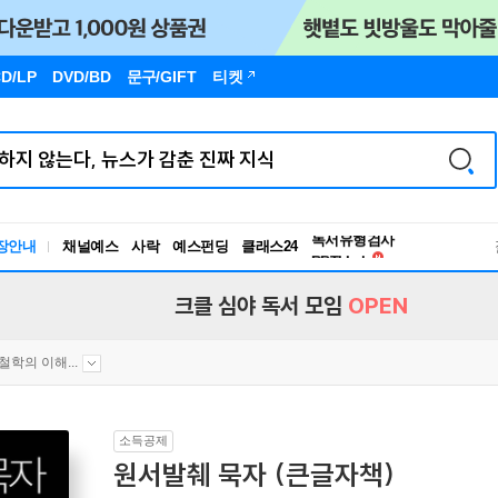
D/LP
DVD/BD
문구
/GIFT
티켓
독서유형검사
장안내
채널예스
사락
예스펀딩
클래스24
RBTI Lab
독서유형검사
크클 심야 독서 모임
OPEN
철학의 이해...
소득공제
원서발췌 묵자 (큰글자책)