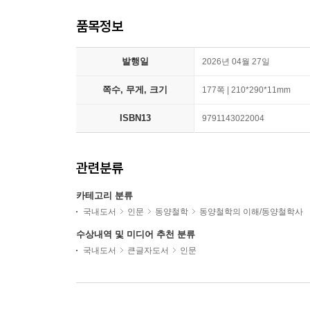
품목정보
발행일
2026년 04월 27일
쪽수, 무게, 크기
177쪽 | 210*290*11mm
ISBN13
9791143022004
관련분류
카테고리 분류
국내도서
인문
동양철학
동양철학의 이해/동양철학사
수상내역 및 미디어 추천 분류
국내도서
큰글자도서
인문