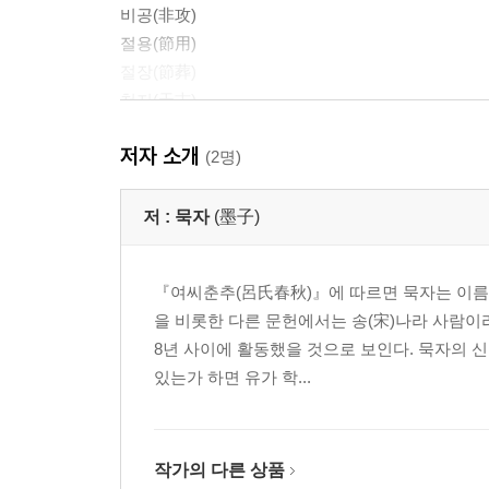
비공(非攻)
절용(節用)
절장(節葬)
천지(天志)
명귀(明鬼)
저자 소개
비악(非樂)
(2명)
비명(非命)
비유(非儒)
저 :
묵자
(墨子)
경주(耕柱)
귀의(貴義)
『여씨춘추(呂氏春秋)』에 따르면 묵자는 이름이
공맹(公孟)
을 비롯한 다른 문헌에서는 송(宋)나라 사람이라
노문(魯問)
8년 사이에 활동했을 것으로 보인다. 묵자의 
공수(公輸)
있는가 하면 유가 학...
해설
지은이에 대해
옮긴이에 대해
작가의 다른 상품