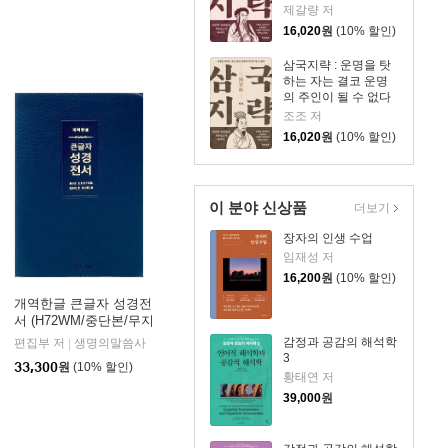
다
제갈량 저
16,020
원
(10% 할인)
삼국지략 : 운명을 탓
하는 자는 결코 운명
의 주인이 될 수 없다
조조 저
16,020
원
(10% 할인)
이 분야 신상품
더보기
장자의 인생 수업
임재성 저
16,200
원
(10% 할인)
개역한글 큰글자 성경전
서 (H72WM/중단본/무지
퍼/PU/반달 색인/해설
감정과 공감의 해석학
편집부 저
생명의말씀사
|
없음/각주 없음/다크네
3
33,300
원
(10% 할인)
이비)
황태연 저
39,000
원