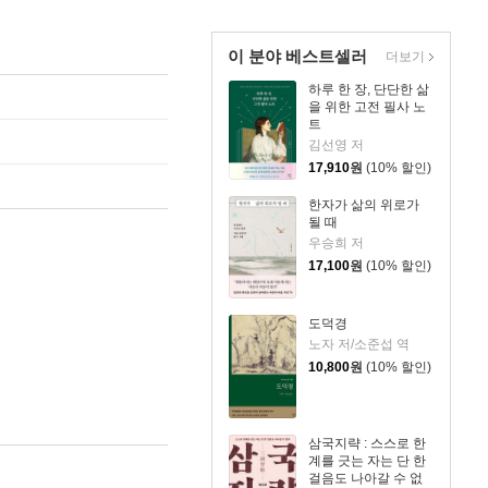
이 분야 베스트셀러
더보기
하루 한 장, 단단한 삶
을 위한 고전 필사 노
트
김선영 저
17,910
원
(10% 할인)
한자가 삶의 위로가
될 때
우승희 저
17,100
원
(10% 할인)
도덕경
노자 저/소준섭 역
10,800
원
(10% 할인)
삼국지략 : 스스로 한
계를 긋는 자는 단 한
걸음도 나아갈 수 없