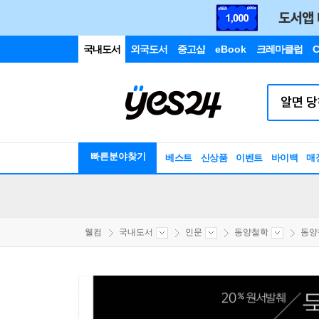
국내도서
외국도서
중고샵
eBook
크레마클럽
C
빠른분야찾기
베스트
신상품
이벤트
바이백
매
웰컴
국내도서
인문
동양철학
동양