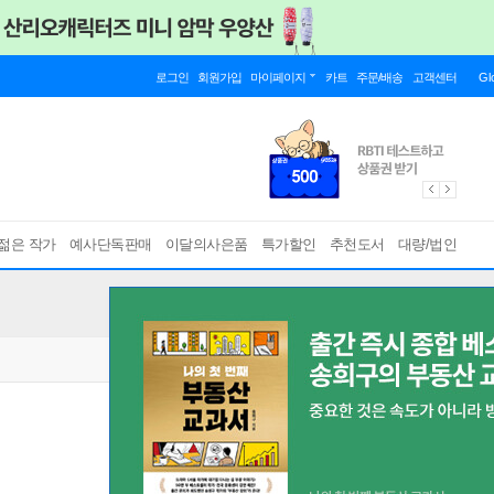
로그인
회원가입
마이페이지
카트
주문/배송
고객센터
Gl
젊은 작가
예사단독판매
이달의사은품
특가할인
추천도서
대량/법인