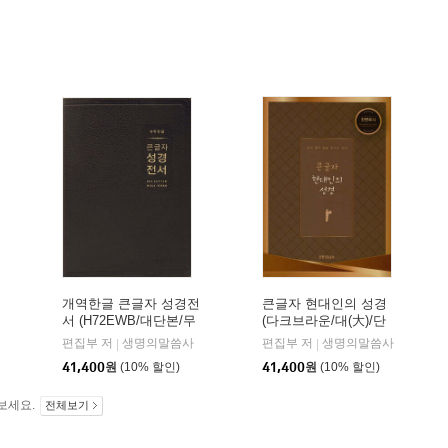
개역한글 큰글자 성경전
큰글자 현대인의 성경
서 (H72EWB/대단본/무
(다크브라운/대(大)/단
지퍼/PU/반달 색인/해설
본/색인/천연우피)
편집부 저
생명의말씀사
편집부 저
생명의말씀사
|
|
없음/각주 없음/다크브
41,400
원
(10% 할인)
41,400
원
(10% 할인)
라운)
보세요.
전체보기