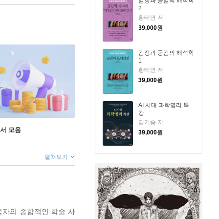
감정과 공감의 해석학
2
황태연 저
39,000
원
감정과 공감의 해석학
1
황태연 저
39,000
원
AI 시대 과학명리 특
강
김기승 저
도서 모음
39,000
원
펼쳐보기
묵자의 종합적인 학술 사