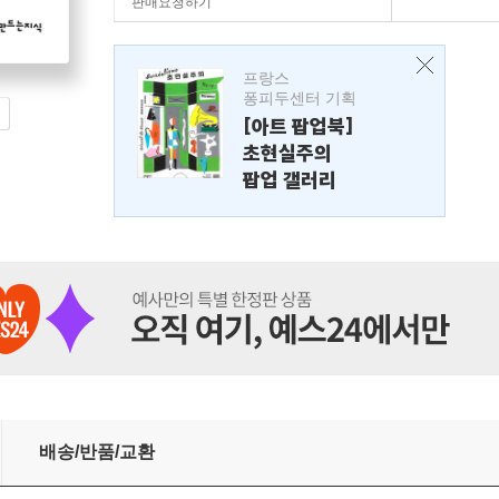
판매요청하기
프랑스
퐁피두센터 기획
[아트 팝업북]
초현실주의
팝업 갤러리
배송/반품/교환