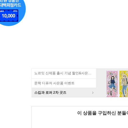
노르잇 신제품 출시 기념 할인&사은품 증정!
문학 디퓨저 사은품 이벤트
스킵과 로퍼 2차 굿즈
이 상품을 구입하신 분