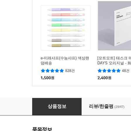
e-미래샤프(수능샤프) 색상랜
[모트모트] 태스크 
덤배송
DAYS 오리지널 - 
828건
48건
1,500
원
2,400
원
[모트모트] 스프링북 오리지널 - 화이트 (룰드)
상품정보
리뷰/한줄평
(29/47)
품목정보