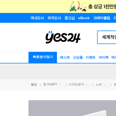
국내도서
외국도서
중고샵
eBook
크레마클럽
C
빠른분야찾기
베스트
신상품
이벤트
바이백
매
웰컴
문구/GIFT
디자인문구
노트