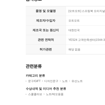
품명 및 모델명
[모트모트] 스프링북 오리지널 
제조자/수입자
모트모트
제조국 또는 원산지
대한민국
관련 연락처
YES24 고객만족센터(1544-3
허가관련
해당 없음
관련분류
카테고리 분류
문구/GIFT
디자인문구
노트
유선노트
수상내역 및 미디어 추천 분류
스쿨콜라보
노트/메모용품