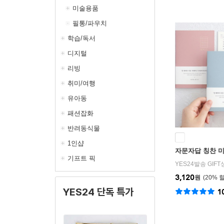
미술용품
필통/파우치
학습/독서
디지털
리빙
취미/여행
유아동
패션잡화
반려동식물
1인샵
자문자답 칭찬 
기프트 픽
YES24발송 GIF
3,120
원
20
%
YES24 단독 특가
1