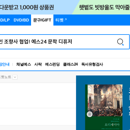
D/LP
DVD/BD
문구
/GIFT
티켓
장안내
채널예스
사락
예스펀딩
클래스24
독서유형검사
RBTI Lab
독서유형검사
포켓노트