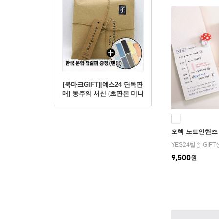
[북마크GIFT][예스24 단독판
매] 동주의 서신 (초판본 미니
북+별헤는밤 연필세트+육필
원고 엽서세트+필사노트)
오첵 노트인핸즈 
YES24발송 GIF
9,500
원