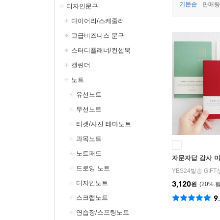
기본순
판매량
디자인문구
다이어리/스케줄러
고급비즈니스 문구
스터디플래너/컨셉북
캘린더
노트
유선노트
무선노트
티켓/사진 테마노트
과목노트
노트패드
자문자답 감사 
드로잉 노트
YES24발송 GIF
디자인노트
3,120
원
20
%
스크랩노트
9
연습장/스프링노트