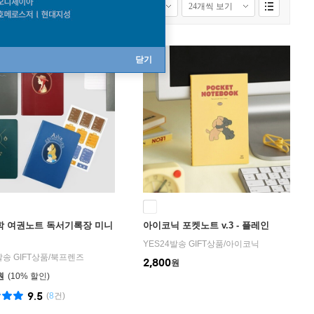
 보기
모든배송상품 보기
닫기
 여권노트 독서기록장 미니
아이코닉 포켓노트 v.3 - 플레인
YES24발송 GIFT상품
/
아이코닉
발송 GIFT상품
/
북프렌즈
2,800
원
원
10
%
9.5
(
8
건)