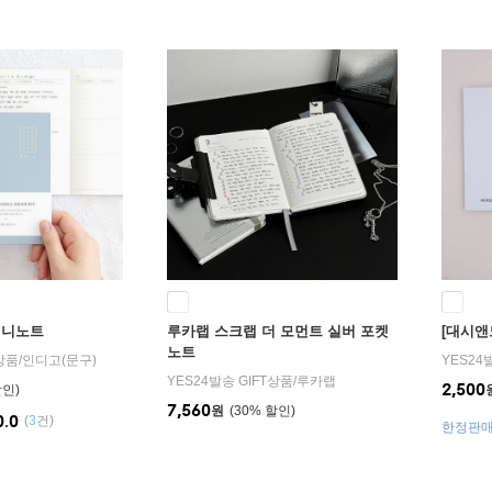
미니노트
루카랩 스크랩 더 모먼트 실버 포켓
[대시앤
노트
T상품
/
인디고(문구)
YES24
YES24발송 GIFT상품
/
루카랩
2,500
7,560
원
30
%
0.0
(
3
건)
한정판매