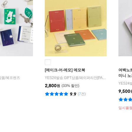
[메이크-어-메모] 메모북
여백노트
미니 노
T상품
/
북프렌즈
YES24발송 GIFT상품
/
페이퍼리안[PAPERIAN]
YES24
2,800
원
33
%
9,500
9.9
(
7
건)
일시품