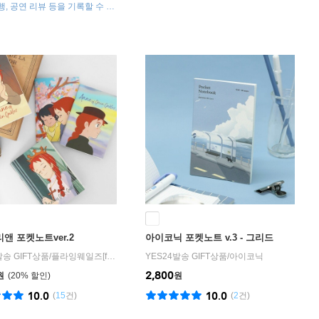
행, 공연 리뷰 등을 기록할 수 있
 여권 사이즈의 미니 노트
앤 포켓노트ver.2
아이코닉 포켓노트 v.3 - 그리드
발송 GIFT상품
/
플라잉웨일즈[flying whales]
YES24발송 GIFT상품
/
아이코닉
2,800
원
20
%
원
10.0
10.0
(
15
건)
(
2
건)