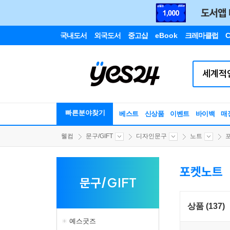
국내도서
외국도서
중고샵
eBook
크레마클럽
C
빠른분야찾기
베스트
신상품
이벤트
바이백
매
웰컴
문구/GIFT
디자인문구
노트
포켓노트
문구/GIFT
상품 (137)
예스굿즈