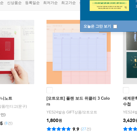
쿠폰상품
순
신상품순
등록일순
최저가순
최고가순
상품명순
오늘은 그만 보기
미니노트
[모트모트] 플랜 보드 위클리 3 Colo
세계문학
rs
수첩
T상품
/
인디고(문구)
YES24발송 GIFT상품
/
모트모트
YES24
1,800
3,420
원
.5
(
8
건)
9.9
(
27
건)