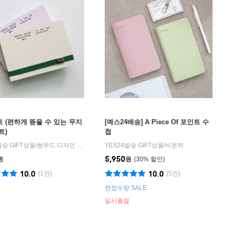
 (편하게 뜯을 수 있는 무지
[예스24배송] A Piece Of 포인트 수
트)
첩
발송 GIFT상품
/
썸무드 디자인 (some mood design)
YES24발송 GIFT상품
/
비온뒤
5,950
원
원
30
%
10.0
10.0
(
1
건)
(
5
건)
절
한정수량 SALE
일시품절