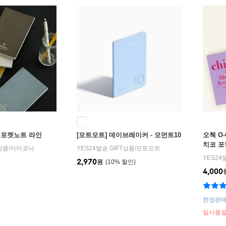
 포켓노트 라인
[모트모트] 데이브레이커 - 모먼트10
오첵 O
치코 포
T상품
/
아이코닉
YES24발송 GIFT상품
/
모트모트
반반 노
YES24
2,970
원
10
%
4,000
한정판매
일시품