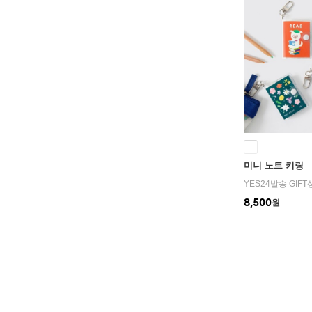
미니 노트 키링
YES24발송 GIF
8,500
원