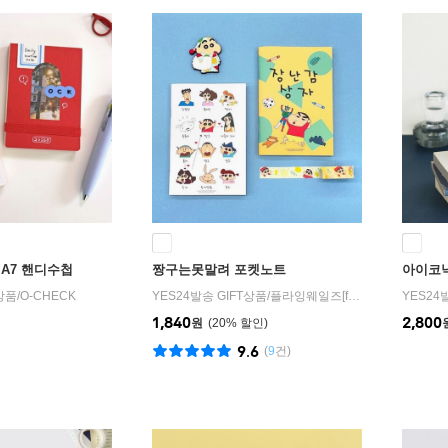
A7 핸디수첩
짱구는못말려 포켓노트
아이코닉
T상품
/
O-CHECK
YES24발송 GIFT상품
/
플라잉웨일즈[flying whales]
YES24
1,840
2,800
원
20
%
9.6
(
9
건)