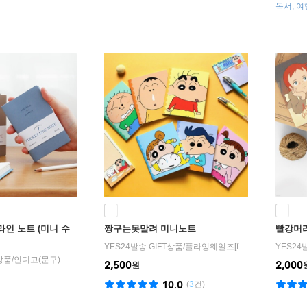
독서, 여
는 실제
라인 노트 (미니 수
짱구는못말려 미니노트
빨강머리
YES24발송 GIFT상품
/
플라잉웨일즈[flying whales]
YES24
T상품
/
인디고(문구)
2,500
2,000
원
10.0
(
3
건)