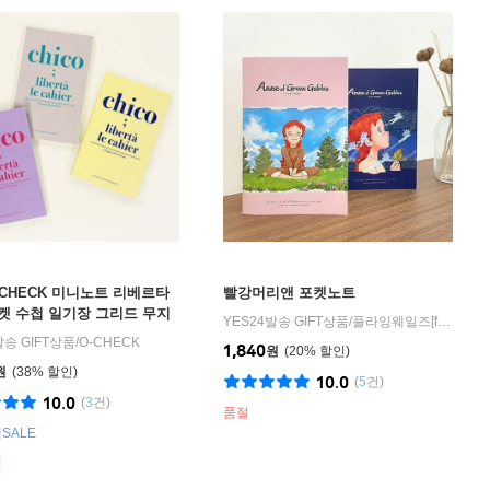
-CHECK 미니노트 리베르타
빨강머리앤 포켓노트
켓 수첩 일기장 그리드 무지
YES24발송 GIFT상품
/
플라잉웨일즈[flying whales]
트
발송 GIFT상품
/
O-CHECK
1,840
원
20
%
원
38
%
10.0
(
5
건)
10.0
(
3
건)
품절
SALE
절