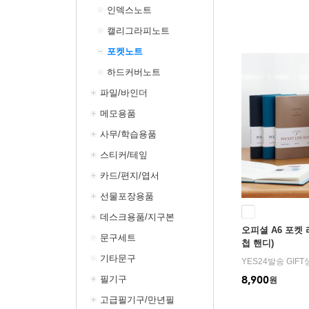
인덱스노트
캘리그라피노트
포켓노트
하드커버노트
파일/바인더
메모용품
사무/학습용품
스티커/테잎
카드/편지/엽서
선물포장용품
데스크용품/지구본
오피셜 A6 포켓 
문구세트
첩 핸디)
기타문구
YES24발송 GIF
필기구
8,900
원
고급필기구/만년필