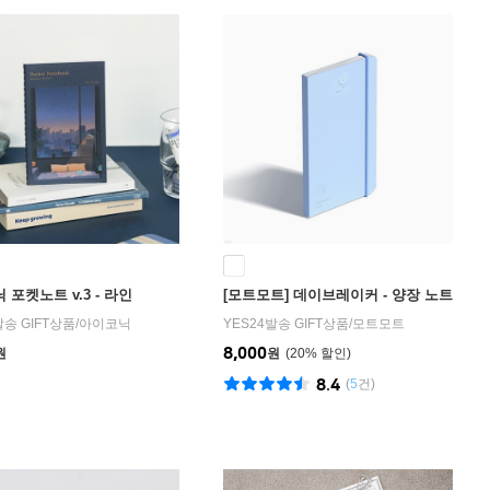
 포켓노트 v.3 - 라인
[모트모트] 데이브레이커 - 양장 노트
발송 GIFT상품
/
아이코닉
YES24발송 GIFT상품
/
모트모트
8,000
원
원
20
%
8.4
(
5
건)