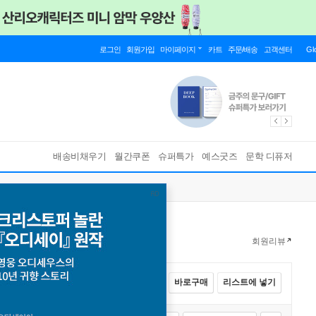
로그인
회원가입
마이페이지
카트
주문/배송
고객센터
Gl
배송비채우기
월간쿠폰
슈퍼특가
예스굿즈
문학 디퓨저
회원리뷰
전체선택
카트에 넣기
바로구매
리스트에 넣기