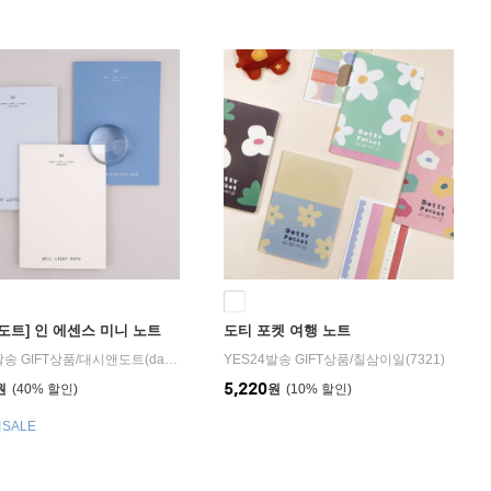
도트] 인 에센스 미니 노트
도티 포켓 여행 노트
발송 GIFT상품
/
대시앤도트(dash&dot)
YES24발송 GIFT상품
/
칠삼이일(7321)
5,220
원
40
%
원
10
%
SALE