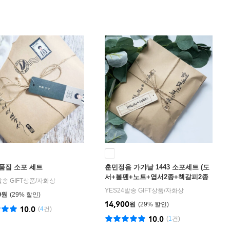
품집 소포 세트
훈민정음 가갸날 1443 소포세트 (도
서+볼펜+노트+엽서2종+책갈피2종
발송 GIFT상품
/
자화상
+연필)
YES24발송 GIFT상품
/
자화상
0
원
29
%
14,900
원
29
%
10.0
(
4
건)
10.0
(
1
건)