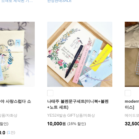
 소재로 제작된 기념
한정판매SALE
아야 사랑스럽다 소
나태주 볼펜문구세트(미니북+볼펜
moder
+노트 세트)
이스]
T상품
/
자화상
YES24발송 GIFT상품
/
자화상
메이드
10,000
32,50
원
16
%
0.0
(
1
건)