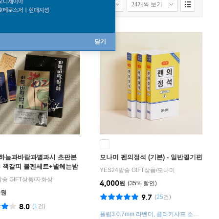
 보기
모든배송상품 보기
닫기
 하늘과바람과별과시 초판본
모나미 펜의정석 (기본) - 일반필기편
 책갈피 볼펜세트+별헤는밤
YES24발송 GIFT상품
/
모나미
트
발송 GIFT상품
/
자화상
4,000
원
35
%
0
원
9.7
(
25
건)
8.0
(
1
건)
플립3 0.7mm 라벤더, 클리키샤프 소다,