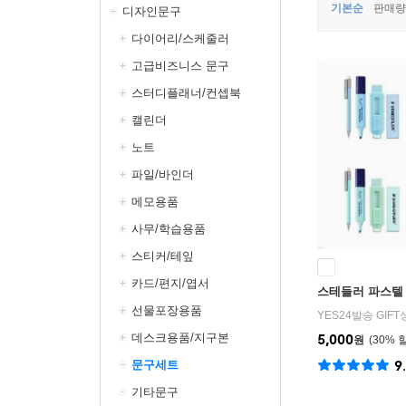
기본순
판매량
디자인문구
다이어리/스케줄러
고급비즈니스 문구
스터디플래너/컨셉북
캘린더
노트
파일/바인더
메모용품
사무/학습용품
스티커/테잎
카드/편지/엽서
스테들러 파스텔 
선물포장용품
YES24발송 GIF
데스크용품/지구본
5,000
원
30
%
문구세트
9
기타문구