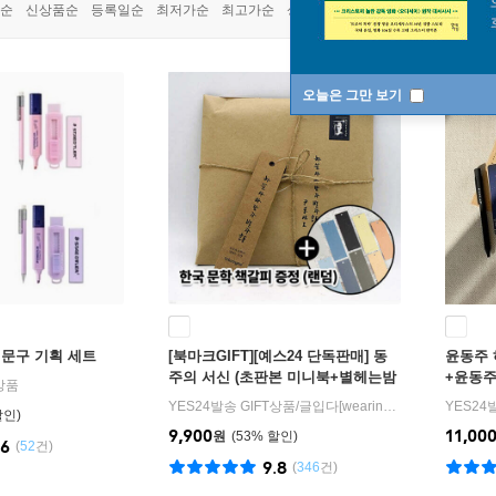
쿠폰상품
순
신상품순
등록일순
최저가순
최고가순
상품명순
오늘은 그만 보기
문구 기획 세트
[북마크GIFT][예스24 단독판매] 동
윤동주
주의 서신 (초판본 미니북+별헤는밤
+윤동주
T상품
연필세트+육필원고 엽서세트+필사
노트 세
YES24발송 GIFT상품
/
글입다[wearingeul]
YES24
노트)
9,900
11,00
원
53
%
.6
(
52
건)
9.8
(
346
건)