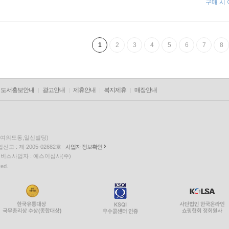
구매 시
1
2
3
4
5
6
7
8
도서홍보안내
광고안내
제휴안내
복지제휴
매장안내
층(여의도동,일신빌딩)
고 : 제 2005-02682호
사업자 정보확인
팅 서비스사업자 : 예스이십사(주)
ved.
EQUUS6