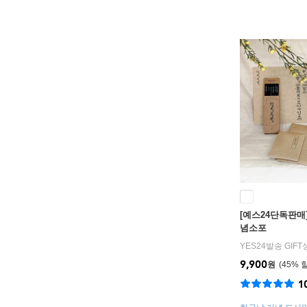
[예스24단독판매
념소포
YES24발송 GIF
9,900
원
45
%
1