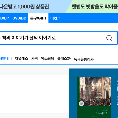
D/LP
DVD/BD
문구
/GIFT
티켓
장안내
채널예스
사락
예스펀딩
클래스24
독서유형검사
RBTI Lab
독서유형검사