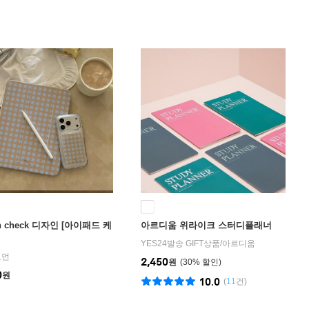
n check 디자인 [아이패드 케
아르디움 위라이크 스터디플래너
YES24발송 GIFT상품
/
아르디움
모먼
2,450
원
30
%
0
원
10.0
(
11
건)