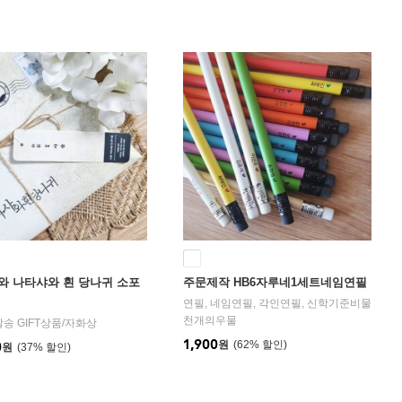
에딩슈퍼형광펜 노랑, 중간글씨용 네임
펜 흑
와 나타샤와 흰 당나귀 소포
주문제작 HB6자루네1세트네임연필
연필, 네임연필, 각인연필, 신학기준비물
천개의우물
발송 GIFT상품
/
자화상
1,900
원
62
%
0
원
37
%