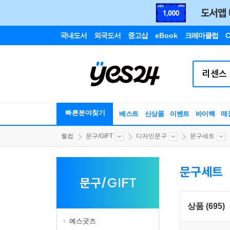
국내도서
외국도서
중고샵
eBook
크레마클럽
C
빠른분야찾기
베스트
신상품
이벤트
바이백
매
웰컴
문구/GIFT
디자인문구
문구세트
문구세트
문구/GIFT
상품 (695)
예스굿즈