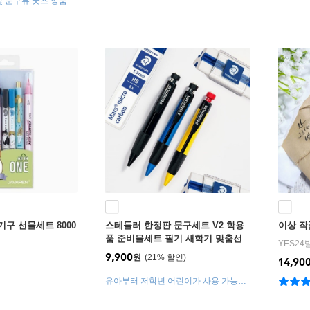
 문구류 굿즈 상품
기구 선물세트 8000
스테들러 한정판 문구세트 V2 학용
이상 작
품 준비물세트 필기 새학기 맞춤선
YES24
물 어린이
9,900
원
21
%
14,90
유아부터 저학년 어린이가 사용 가능한
점보 샤프펜슬입니다. 1.3mm 두껍고 진
한 연필심