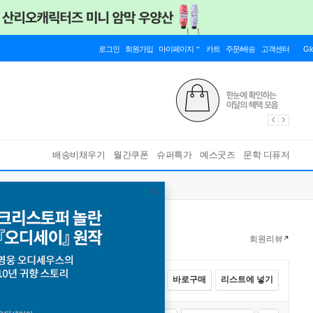
로그인
회원가입
마이페이지
카트
주문/배송
고객센터
Gl
배송비채우기
월간쿠폰
슈퍼특가
예스굿즈
문학 디퓨저
회원리뷰
전체선택
카트에 넣기
바로구매
리스트에 넣기