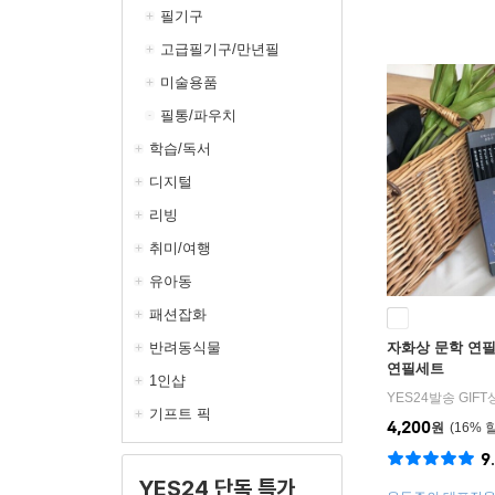
필기구
고급필기구/만년필
미술용품
필통/파우치
학습/독서
디지털
리빙
취미/여행
유아동
패션잡화
반려동식물
자화상 문학 연
연필세트
1인샵
YES24발송 GIF
기프트 픽
4,200
원
16
%
9
YES24 단독 특가