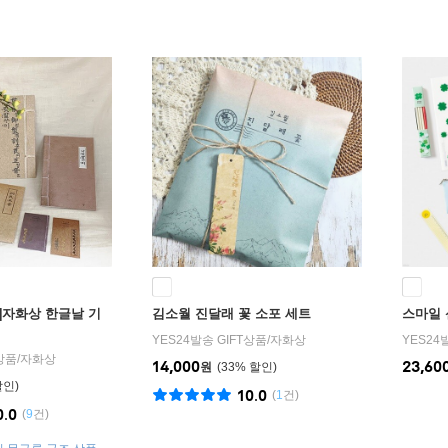
]자화상 한글날 기
김소월 진달래 꽃 소포 세트
스마일 
YES24발송 GIFT상품
/
자화상
YES24
T상품
/
자화상
14,000
23,60
원
33
%
10.0
(
1
건)
0.0
(
9
건)