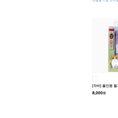
한글날 기념 도서및
[자바] 올인원 필
8,000
원