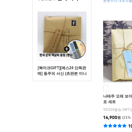
윤동주의 대표작을
굿즈
[북마크GIFT][예스24 단독판
매] 동주의 서신 (초판본 미니
북+별헤는밤 연필세트+육필
원고 엽서세트+필사노트)
나태주 오래 보
포 세트
YES24발송 GIF
14,900
원
21
%
1