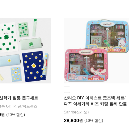
신학기 필통 문구세트
산리오 DIY 아티스트 굿즈백 세트/
다꾸 악세가리 비즈 키링 팔찌 만들
발송 GIFT상품
/
북프렌즈
기
Sanrio(산리오)
0
원
20
%
28,800
원
10
%