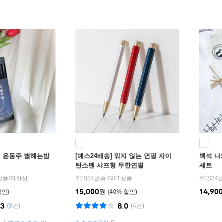
필 윤동주 별헤는밤
[예스24배송] 깎지 않는 연필 자이
백석 나
탄소펜 샤프형 무한연필
세트
T상품
/
자화상
YES24발송 GIFT상품
YES24
15,000
14,90
원
40
%
.3
8.0
(
8
건)
(
4
건)