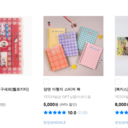
문구세트(헬로키티)
양면 이형지 스티커 북
[북키스
YES24발송 GIFT상품
/
아르디움
YES24
5,000
8,000
원
44
%
10.0
(
11
건)
한정판매SALE
한정판매