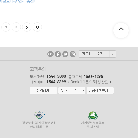
 아몬드나무 엽서 증정!
9
10
고객문의
1544-3800
도서/음반
1566-4295
중고도서
1544-6399
eBook 1:1문의/채팅상담
티켓예매