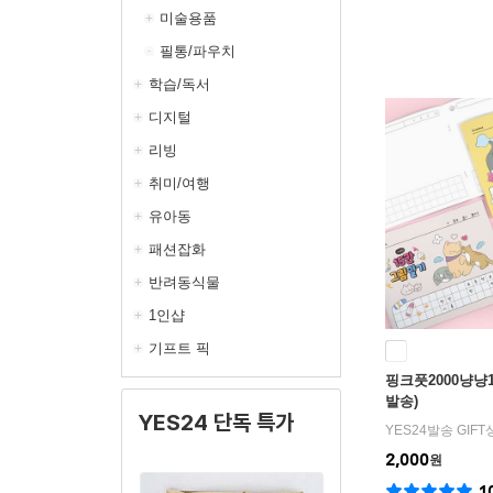
미술용품
필통/파우치
학습/독서
디지털
리빙
취미/여행
유아동
패션잡화
반려동식물
1인샵
기프트 픽
핑크풋2000냥냥
발송)
YES24 단독 특가
YES24발송 GIF
2,000
원
1