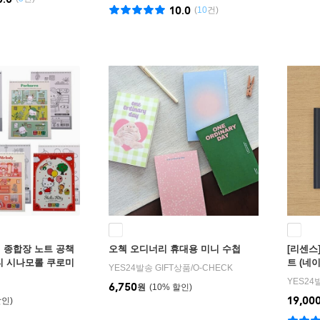
10.0
(
10
건)
 종합장 노트 공책
오첵 오디너리 휴대용 미니 수첩
[리센스
티 시나모롤 쿠로미
트 (네이
YES24발송 GIFT상품
/
O-CHECK
디 생일 답례품 초
YES24
6,750
원
10
%
]
19,00