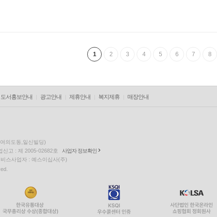
1
2
3
4
5
6
7
8
도서홍보안내
광고안내
제휴안내
복지제휴
매장안내
층(여의도동,일신빌딩)
고 : 제 2005-02682호
사업자 정보확인
팅 서비스사업자 : 예스이십사(주)
ved.
EQUUS12