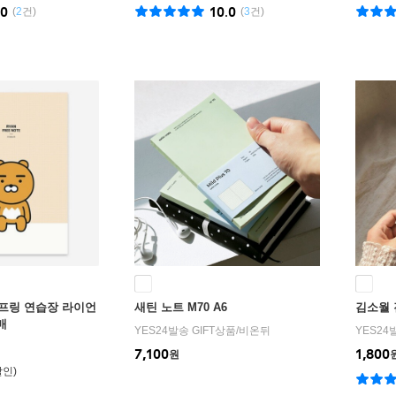
.0
10.0
(
2
건)
(
3
건)
프링 연습장 라이언
새틴 노트 M70 A6
김소월 
매
YES24발송 GIFT상품
/
비온뒤
YES24
7,100
1,800
원