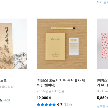
독서 필
3ea)+
 노트
[리센스] 오늘의 기록_독서 필사 세
[북키스]
트 (크림버터)
기 KIT 
T상품
/
자화상
YES24발송 GIFT상품
Bookiss
/
19,000
5,850
원
.5
(
4
건)
9.7
(
13
건)
실제본 