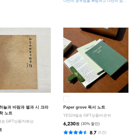
나만의 공부법을 확립하고 나만의 참고
서로 사용가능한 실용적인 공부노트입
니다.
하늘과 바람과 별과 시 크라
Paper grove 독서 노트
학 노트
YES24발송 GIFT상품
/
비온뒤
발송 GIFT상품
/
자화상
6,230
원
30
%
원
8.7
(
6
건)