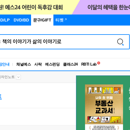
D/LP
DVD/BD
문구
/GIFT
티켓
독서유형검사
RBTI Lab
장안내
채널예스
사락
예스펀딩
클래스24
독서유형검사
디자인노트
트