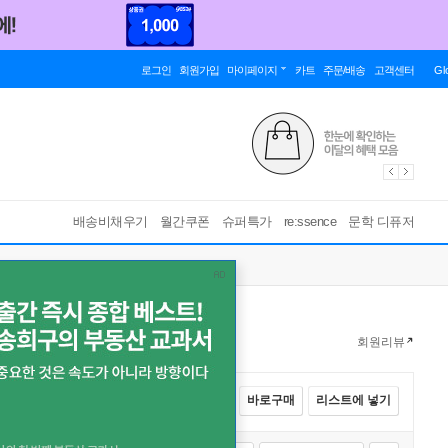
로그인
회원가입
마이페이지
카트
주문/배송
고객센터
Gl
배송비채우기
월간쿠폰
슈퍼특가
re:ssence
문학 디퓨저
회원리뷰
전체선택
카트에 넣기
바로구매
리스트에 넣기