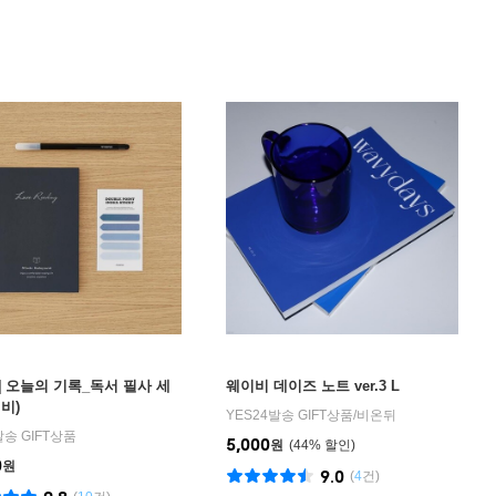
] 오늘의 기록_독서 필사 세
웨이비 데이즈 노트 ver.3 L
비)
YES24발송 GIFT상품
/
비온뒤
발송 GIFT상품
5,000
원
44
%
0
원
9.0
(
4
건)