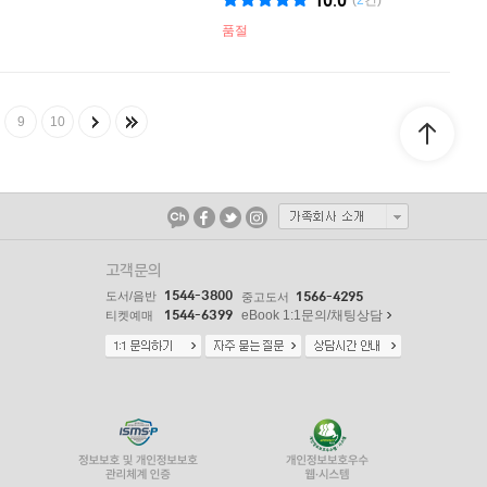
10.0
(
2
건)
품절
9
10
고객문의
1544-3800
도서/음반
1566-4295
중고도서
1544-6399
eBook 1:1문의/채팅상담
티켓예매