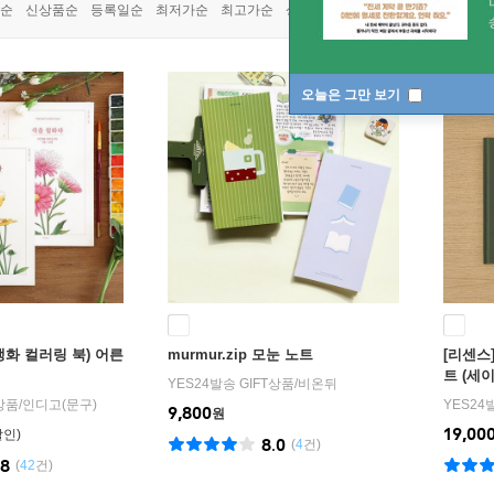
쿠폰상품
순
신상품순
등록일순
최저가순
최고가순
상품명순
오늘은 그만 보기
생화 컬러링 북) 어른
murmur.zip 모눈 노트
[리센스
트 (세
YES24발송 GIFT상품
/
비온뒤
T상품
/
인디고(문구)
YES24
9,800
원
19,00
8.0
(
4
건)
.8
(
42
건)