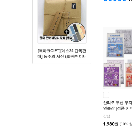
[북마크GIFT][예스24 단독판
매] 동주의 서신 (초판본 미니
북+별헤는밤 연필세트+육필
원고 엽서세트+필사노트)
산리오 무선 무지
연습장 [정품 키
포차코 마이멜로
갓샵
등학교 초등학생
1,980
원
10
%