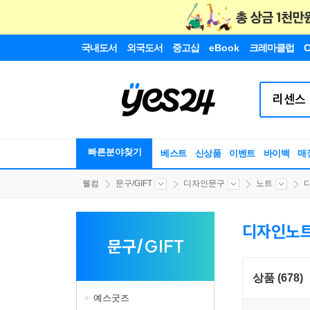
국내도서
외국도서
중고샵
eBook
크레마클럽
C
빠른분야찾기
베스트
신상품
이벤트
바이백
매
웰컴
문구/GIFT
디자인문구
노트
디자인노
문구/GIFT
상품 (678)
예스굿즈