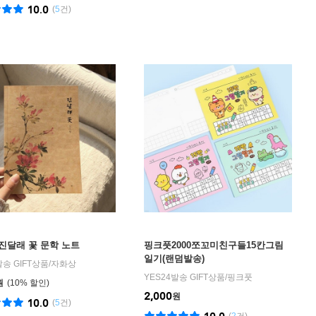
10.0
(
5
건)
진달래 꽃 문학 노트
핑크풋2000쪼꼬미친구들15칸그림
일기(랜덤발송)
발송 GIFT상품
/
자화상
YES24발송 GIFT상품
/
핑크풋
원
10
%
2,000
원
10.0
(
5
건)