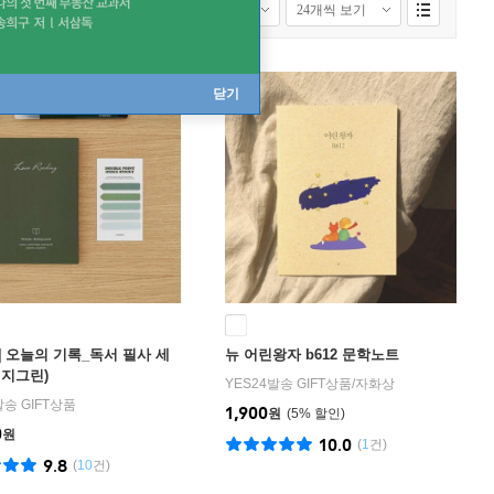
 보기
모든배송상품 보기
닫기
] 오늘의 기록_독서 필사 세
뉴 어린왕자 b612 문학노트
이지그린)
YES24발송 GIFT상품
/
자화상
발송 GIFT상품
1,900
원
5
%
0
원
10.0
(
1
건)
9.8
(
10
건)