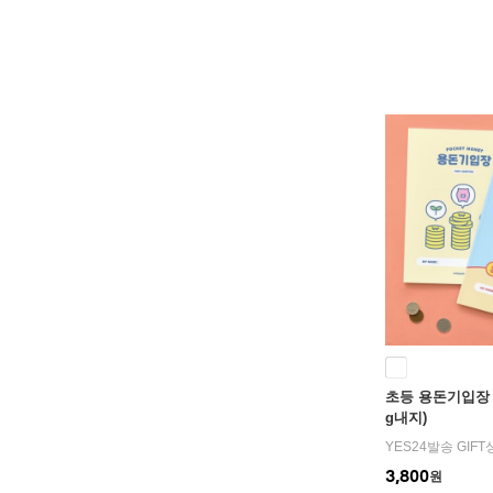
초등 용돈기입장 (
g내지)
YES24발송 GIF
3,800
원