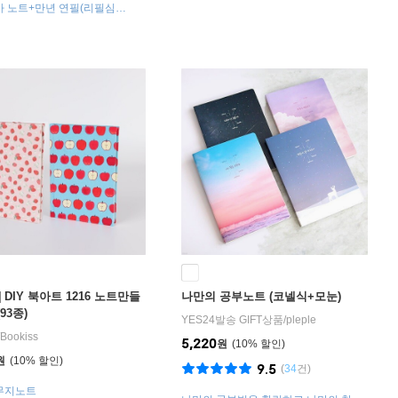
사 노트+만년 연필(리필심
더블 인덱스 스티키
 DIY 북아트 1216 노트만들
나만의 공부노트 (코넬식+모눈)
(93종)
YES24발송 GIFT상품
/
pleple
Bookiss
5,220
원
10
%
원
10
%
9.5
(
34
건)
무지노트