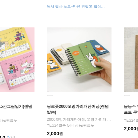
독서 필사 노트+만년 연필(리필심
3ea)+더블 인덱스 스티키
15칸그림일기(랜덤
핑크풋2000꼬망가리개단어장(랜덤
윤동주 
발송)
프트 문
2000꼬망가리개단어장, 꼬망 가리개 단어장, 영단어암기장, 영단어 암기장, 중국어암기, 중국어 암기, 일본어암기, 일본
T상품
/
핑크풋
YES24
YES24발송 GIFT상품
/
핑크풋
2,000
2,000
원
0.0
(
5
건)