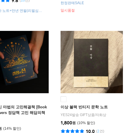
9.8
(
10
건)
한정판매SALE
일시품절
사 노트+만년 연필(리필심
더블 인덱스 스티키
 마법의 고민해결책 [Book
이상 블랙 빈티지 문학 노트
swers 정답책 고민 해답의책
YES24발송 GIFT상품
/
자화상
의 해답 책]
1,800
원
10
%
원
14
%
10.0
(
2
건)