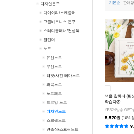
기본순
판매량
디자인문구
다이어리/스케줄러
고급비즈니스 문구
스터디플래너/컨셉북
캘린더
노트
유선노트
무선노트
티켓/사진 테마노트
과목노트
노트패드
색을 칠하다 (탄
학습지③
드로잉 노트
YES24발송 GIF
디자인노트
8,820
원
10
%
스크랩노트
9
연습장/스프링노트