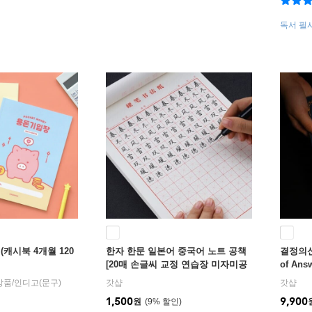
독서 필
3ea)+
캐시북 4개월 120
한자 한문 일본어 중국어 노트 공책
결정의신
[20매 손글씨 교정 연습장 미자미공
of An
지 모눈노트]
내 인생
T상품
/
인디고(문구)
갓샵
갓샵
1,500
9,900
원
9
%