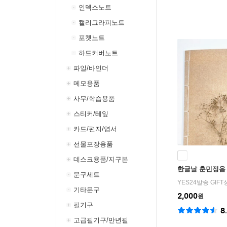
인덱스노트
캘리그라피노트
포켓노트
하드커버노트
파일/바인더
메모용품
사무/학습용품
스티커/테잎
카드/편지/엽서
선물포장용품
데스크용품/지구본
한글날 훈민정음
문구세트
YES24발송 GIF
기타문구
2,000
원
필기구
8
고급필기구/만년필