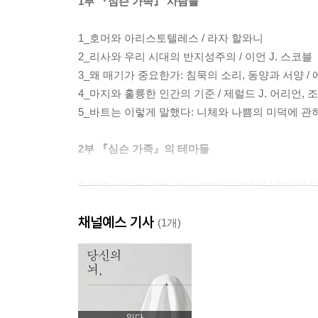
1부 『심슨 가족』 사람들
1_호머와 아리스토텔레스 / 라자 할와니
2_리사와 우리 시대의 반지성주의 / 이언 J. 스코블
3_왜 매기가 중요한가: 침묵의 소리, 동양과 서양 /
4_마지와 훌륭한 인간의 기준 / 제럴드 J. 어리언, 
5_바트는 이렇게 말했다: 니체와 나쁨의 미덕에 관하여
2부 『심슨 가족』의 테마들
6_알면 보이는 것들: 사상 최악의 에세이 / 윌리엄 어윈
7_대중적 패러디: 『심슨 가족』, 범죄영화를 만나다
채널예스 기사
8_『심슨 가족』과 초아이러니, 그리고 삶의 의미 /
(1개)
9_성정치학으로 본 『심슨 가족』 / 데일 E. 스노, 제
3부 『심슨 가족』과 삶의 윤리
10_칸트주의적 관점에서 본 『심슨 가족』의 도덕세
읽다