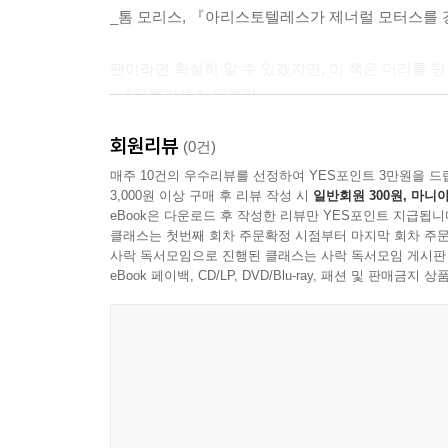
_톰 모리스, 『아리스토텔레스가 제너럴 모터스를
팬이라면 확실히 알 수 있겠지만, 이 책은 머리를 
_『퍼블리셔스 위클리』
회원리뷰
교육적으로 뛰어날 뿐만 아니라, 심슨 가족의 에피소
(0건)
_퍼 브로먼, 인디애나폴리스 버틀러대학 교수
매주 10건의 우수리뷰를 선정하여 YES포인트 3만원을 드
3,000원 이상 구매 후 리뷰 작성 시
일반회원 300원, 마니아
eBook은 다운로드 후 작성한 리뷰만 YES포인트 지급됩니
더없이 훌륭한 책이다. 웃기는 주제에 대한 심각한 
클래스는 첫번째 회차 주문확정 시점부터 마지막 회차 주문
_마트 I. 핀스키, 『심슨 가족의 복음The Gospel Accor
사락 독서모임으로 진행된 클래스는 사락 독서모임 게시판
eBook 페이백, CD/LP, DVD/Blu-ray, 패션 및 판매금
기막힌 책이다. (…) 도발적이고 성찰적이고 지
논리적 장애, 바트의 치사한 수법, 리사의 신랄한 
때로는 도전적인 텍스트를 활용하는 데 관심이 있는
(자동 재생되는 호머와 바트의 목소리) “싫으면 굳이 
_마이클 F. 굿맨, 훔볼트주립대학 교수 _마이클 F.