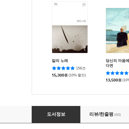
칼의 노래
당신의 마음에
다면
156건
15,300
원
(10% 할인)
13,500
원
(10
심슨 가족이 사는법
도서정보
리뷰/한줄평
(0/2)