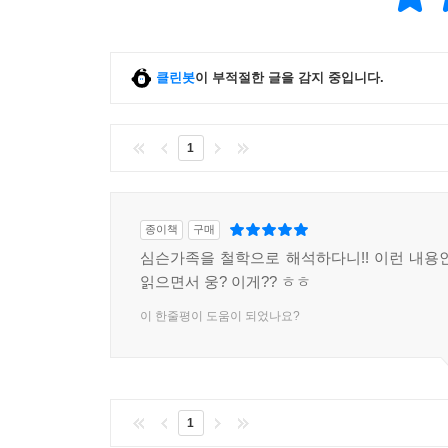
의미다.”) 호머는 이런 말도 했다. “애들은 정말 
했던가. “타인을 혐오하도록 태어난 이는 없습니다. 
철학 격언 못지않게 많은 사람의 입에 오르내린다. “
클린봇
이 부적절한 글을 감지 중입니다.
“자본주의라는 기계가 노동자의 피를 기름칠해서 돌아
난 다 경험해보고 싶어! 밑바닥 인생, 아찔한 상
찌푸릴지도 모르지? 흥, 쯧쯧 혀를 차고 수염을 쓰
1
않겠어!” “얘들아, 최선을 다했지만 무참히 실패했다면
호머에게 무슨 배울 점이 있으며, 호머를 두고 무슨
종이책
구매
따윈 없어. 싸구려 웃음을 선사할 뿐이라고!” 
심슨가족을 철학으로 해석하다니!! 이런 내용
서러울 바트 심슨, 채식주의자·페미니스트·진보주
읽으면서 웅? 이게?? ㅎㅎ
만화에 등장한 60~80명(기준에 따라 다르다)의
그만인, 한낱 만화영화 캐릭터에 불과하다. 하지만 
이 한줄평이 도움이 되었나요?
텔레비전 모니터에서 대학 강의실까지
- 심슨 가족을 ‘읽어야’ 할 이유!
1
『심슨 가족』은 1987년 버라이어티 쇼인 『트레이