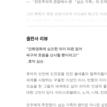
--- 「칸트주의적 관점에서 본 『심슨 가족』의 도
그리 똑똑지 못한 프로이트적 이드id의 현신인 아버
은 서로를 매우 사랑하는 가족이라는 사실이다. 인
그리고 깜빡이는 공허한 세계에 살며 셀룰로이드 
것이 코미디 엔터테인먼트다.
출판사 리뷰
--- 「『심슨 가족』과 초아이러니, 그리고 삶의 의
“만화영화에 심오한 의미 따윈 없어
오히려 싸구려 맥주를 마시며 직장에 대해 불평하
싸구려 웃음을 선사할 뿐이라고!”
로, 호머와 아이들 사이에서 뒤치다꺼리를 도맡고
_호머 심슨
호머와 마지의 자녀들인 바트, 리사, 매기는 저마
간의 관계도 평범한 형제자매 관계에서 벌어지는 온
호머의 선언에 도전장을 던진 불세출의 철학자들이 나
평범성이라는 면에서 비슷하다.
세계를 사랑하는 우울한 지성인 리사, 반항의 아이콘
모습을 한 그들의 세계에도 삶의 의미와 인생의 좋음
대한 고민이 있다. 아리스토텔레스, 노자, 니체, 
--- 「호머에게도 배울 점이 있다: 누스바움과 픽션의 힘」
모두에게 추천한다. 심슨 가족의 팬이든 아니든 상관