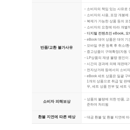
에피소드의 절대다수가 남성 캐릭터 위주이며, 여
가족』을 날카롭게 비판한다.
소비자의 책임 있는 사유로 
소비자의 사용, 포장 개봉에 
복제가 가능한 상품 등의 포장을 
3부 ‘심슨 가족과 삶의 윤리’는 본격적으로 철학의
소비자의 요청에 따라 개별
바트, 마지, 리사 등 개성 강한 심슨 가족 구성
디지털 컨텐츠인 eBook, 
자격이 있음을 논증한다. ■11장 「스프링필드의 
eBook 대여 상품은 대여 기
모바일 쿠폰 등록 후 취소/환
말하며 가족 제도를 옹호하는 『심슨 가족』의 기묘
반품/교환 불가사유
중고상품이 구매확정(자동 
「스프링필드의 위선」은 여러 등장인물과 사건을 
LP상품의 재생 불량 원인이 기
질문들에 답해나간다. ■13장 「얼음과자 즐기기」
시간의 경과에 의해 재판매가
그가 왜 행복할 수 없는지가 이 장의 질문이다. 
전자상거래 등에서의 소비자
eBook 세트 상품은 일괄 
인간이 되어버렸다. 무의미함은 불행한 삶의 주된 
1개의 상품으로 취급 및 판매
「안녕하신가, 이웃사촌」은 함께 살아가는 이 세
우, 세트 상품 전부 및 세트
「호머에게도 배울 점이 있다」는 마사 누스바움의
상품의 불량에 의한 반품, 교
논증한다.
소비자 피해보상
준하여 처리됨
마지막으로 4부에서는 개별 현대철학자들의 이론
환불 지연에 따른 배상
대금 환불 및 환불 지연에 
마르크스주의적 관점에서 날카롭게 비평한다. ■