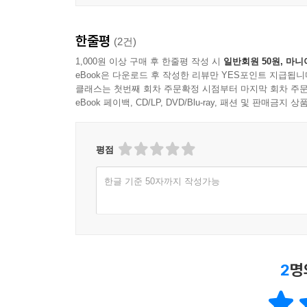
다르게 보일걸, 심슨 가족도 인생도!
철학의 눈으로 읽는 호머 심슨과 그 가족이 사는 세
한줄평
(2건)
호머 심슨의 인생 철학
1,000원 이상 구매 후 한줄평 작성 시
일반회원 50원, 마니
eBook은 다운로드 후 작성한 리뷰만 YES포인트 지급됩니
- 우후!와 뜨악! 사이
클래스는 첫번째 회차 주문확정 시점부터 마지막 회차 주문
eBook 페이백, CD/LP, DVD/Blu-ray, 패션 및 판매금
고상하게 시작해보자. “인간은 무엇이 행복인지, 
아리스토텔레스만 이런 말을 했을 것 같은가? 단
인물도 있다. 샛노란 피부, 엄청나게 큰 눈, 반들
평점
질질 끌며 도넛과 맥주를 자식처럼 끼고 사는 중년 
한글 기준 50자까지 작성가능
몇 마디 말로 살펴본 그의 인생 철학은 이렇다. “시
것은 실패할 수밖에 없는 운명의 원칙에 놓여 있다.”
읊조려보자. “모든 탐험의 끝은 우리가 시작한 곳
뿐이지.” (에밀 시오랑의 말이 떠오른다. “모든
2
명
어떤가? “교육이 어떻게 날 더 똑똑하게 해준다는 
들었을 때 운전하는 법 다 까먹은 거 기억나지?” (