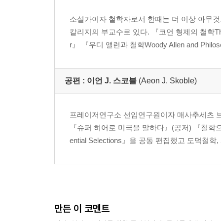
옮긴이의 글
소설가이자 철학자로서 한때는 더 이상 아무것
찾아보기
칼리지의 부교수로 있다. 『코언 형제의 철학The Philos
r』 『우디 앨런과 철학Woody Allen and Phi
공편 :
이언 J. 스코블
(Aeon J. Skoble)
프레이저연구소 선임연구원이자 매사추세츠 브리지워
『슈퍼 히어로 미국을 말하다』(공저) 『철학으로 반지
ential Selections』을 공동 편집했고 도
만든 이 코멘트