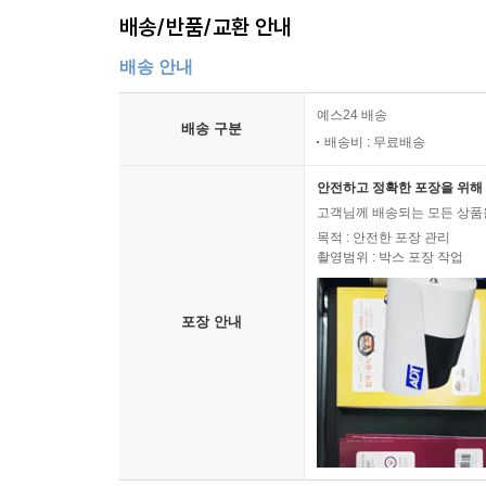
임상심리학·인지심리학·진화심리학 등 심리학의 여러
배송/반품/교환 안내
명작 만화는 어떻게 한 세대를 정의했는가Planet Simps
배송 안내
코드로서 『심슨 가족』에 주목하며, 이 시리즈가
수사학의 세계적 권위자 제이 하인릭스는 『논쟁해주어 
예스24 배송
배송 구분
Arguing: What Aristotle, Lincoln, and Ho
배송비 : 무료배송
설파했고, 독립 연구자이자 모리츠 핑크는 『심슨 가족:
가족』을 비평했다. 이 밖에도 『심슨 가족』을 진
안전하고 정확한 포장을 위해 
고객님께 배송되는 모든 상품을
만날 일이 많아졌다. UC 버클리에 개설된 ‘심슨 가족과
목적 : 안전한 포장 관리
가족으로 입문하는 철학D'oh! The Simpsons Int
촬영범위 : 박스 포장 작업
“『심슨 가족』은 세계에서 가장 위대한 현대 유산
포장 안내
있다. 아리스토텔레스, 칸트, 마르트크, 카뮈,
다뤄졌다. 이 일일강좌는 맷 그레이닝의 기념비적
것이다.” 글래스고대 강사 존 도널드슨은 강의 소개
겁먹지 마시라, 웃기고 흥미로운 토론일 뿐!
- 이 책의 내용과 구성