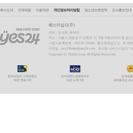
살펴보며 이 쇼가 얼마나 영리하게 기표와 기의를 
생각이라고 부르는 것」은 하이데거와 프레게의 이
회사소개
인재채용
이용약관
개인정보처리방침
청소년보호정책
도서홍보안내
바트에 주목함으로써, 철학하며 사는 삶의 가능성을
대표 : 김석환, 최세라
주소 : 서울시 영등포구 은행로 11, 5층~6층(여의도동,일신
사업자등록번호 : 229-81-37000 통신판매업신고 : 제 200
이메일 : yes24help@yes24.com 호스팅 서비스사업자 :
Copyright ⓒ YES24 Corp. All Rights Reserved.