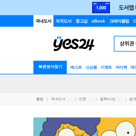
국내도서
외국도서
중고샵
eBook
크레마클럽
C
빠른분야찾기
베스트
신상품
이벤트
바이백
매
웰컴
국내도서
인문
철학/사상
쉽게 