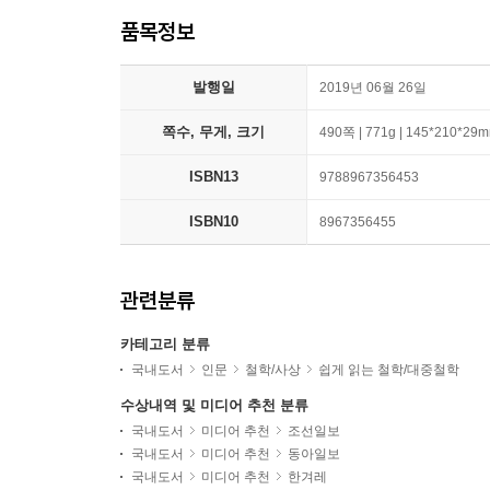
품목정보
발행일
2019년 06월 26일
쪽수, 무게, 크기
490쪽 | 771g | 145*210*29
ISBN13
9788967356453
ISBN10
8967356455
관련분류
카테고리 분류
국내도서
인문
철학/사상
쉽게 읽는 철학/대중철학
수상내역 및 미디어 추천 분류
국내도서
미디어 추천
조선일보
국내도서
미디어 추천
동아일보
국내도서
미디어 추천
한겨레