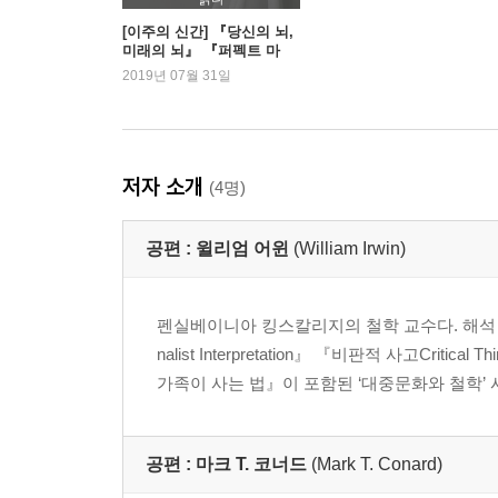
11_스프링필드의 가족과 정치 / 폴 A. 캔터
[이주의 신간] 『당신의 뇌,
미래의 뇌』 『퍼펙트 마
12_스프링필드의 위선 / 제이슨 홀트
더』 외
2019년 07월 31일
13_얼음과자 즐기기: 번스 사장과 행복에 관하여 /
14_안녕하신가, 이웃사촌: 네드 플랜더스와 이웃 사
15_호머에게도 배울 점이 있다: 누스바움과 픽션의 힘
저자 소개
(4명)
4부 『심슨 가족』과 철학자들
공편 :
윌리엄 어윈
(William Irwin)
16_스프링필드의 마르크스주의자 / 제임스 M. 월
17_나머지는 저절로 써지지: 롤랑 바르트, 『심슨 가족
18_바트가 생각이라고 부르는 것 / 켈리 딘 졸리
펜실베이니아 킹스칼리지의 철학 교수다. 해석 이
nalist Interpretation』 『비판적 사고Critica
감사의 글
가족이 사는 법』이 포함된 ‘대중문화와 철학’ 시
주
에피소드 목록
이 책에 아이디어를 준 사람들
공편 :
마크 T. 코너드
(Mark T. Conard)
이 책에 목소리를 준 사람들