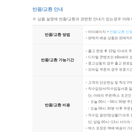
반품/교환 안내
이 책은 모두 4개의 부, 18개의 장으로 구성돼 있
아리스토텔레스」는 ‘뜨악!’과 ‘우후!’의 순간
※ 상품 설명에 반품/교환과 관련한 안내가 있는경우 아래 
이해하는 방법을 제시한다. ■2장 「리사와 우리
마이페이지 >
반품/교환 신청
사회에서 지식이 무용화되고, 전문가와 지식인 집
반품/교환 방법
판매자 배송 상품은 판매자와
말로 수렁에 빠지고/빠트리는 오늘날 지침 삼을 만
남편을 타이르고, 자식들에게 본보기가 될 만한 
출고 완료 후 10일 이내의 
발휘하며 살아가려는- 심슨 가족에서 가장 보편적인
디지털 콘텐츠인 eBook의 
반품/교환 가능기간
중고상품의 경우 출고 완료일
바트 심슨이 니체의 ‘악동’이 될 수 있는가를 질문
모바일 쿠폰의 경우 유효기간(
수 있을까? 매사에 불평만 늘어놓다 허무주의에 매
고객의 단순변심 및 착오구
2부는 ‘심슨 가족의 테마들’을 주제로 패러디, 코
직수입양서/직수입일서중 일
알고 보면 더 재밌는 『심슨 가족』의 장치들을 까발린
단, 아래의 주문/취소 조건인
오늘 00시 ~ 06시 30분 
속 해프닝 등 장르와 세계를 가리지 않고 작품 구
반품/교환 비용
오늘 06시 30분 이후 주문
초아이러니, 그리고 삶의 의미」는 이 쇼가 ‘후려
직수입 음반/영상물/기프트 
폭로한다. 권위가 위기에 처한 이 시대에는 우월함
단, 당일 00시~13시 사이
왜 구원 없는 세상에서 불운한 이들의 고난을 비웃
박스 포장은 택배 배송이 가