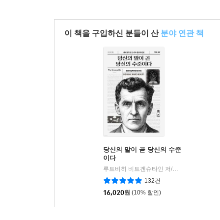
매주 한 편씩 방영되기 시작했다. 그로부터 30년이 
갈아치우며 흥행을 이어가고 있으며 전 세계인이 사
이 책을 구입하신 분들이 산
분야 연관 책
피버디상을 받았고, 1999년 세기 말 『타임』지는
전당에도 이름을 올렸다.
그러나 대중 시트콤인 『심슨 가족』의 인기는 대중
전문가가 이 대중 시트콤에 담긴 ‘심오한’ 의미를 
않을 것 같은 이 쇼를, 이들이 사뭇 진지한 얼
“도D’oh!”(우리말로는 종종 “뜨악!”이라고 번역
벌컥 들이켜고는 내뱉는 “흠…… 훌륭해Excelle
2학년의 삶 외에 어떤 의미를 발견할 수 있을까? 
당신의 말이 곧 당신의 수준
세계가 우리 사회의 정치적·사회적 문제를 반영
이다
상당히 높아 보인다. 팬들뿐 아니라 수많은 전문
루트비히 비트겐슈타인 저/이근오 역
모티브
|
기막힌 농담에서 심오한 통찰까지 보려고 들기만 한
132건
16,020
원
(10% 할인)
국내에도 소개된 『심슨 가족에 숨겨진 수학의 비
나선다. 심리학자 앨런 S. 브라운은 『심슨 가족의 심리학: