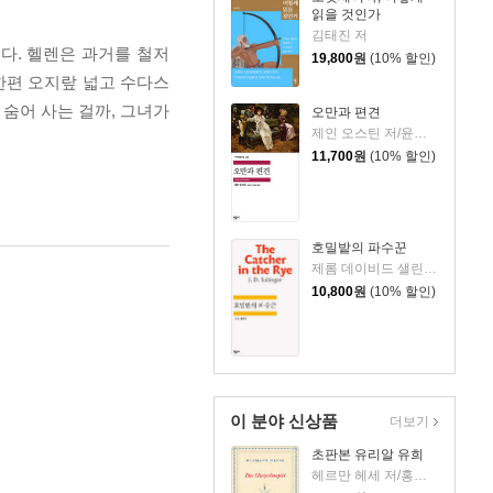
읽을 것인가
김태진 저
다. 헬렌은 과거를 철저
19,800
원
(10% 할인)
한편 오지랖 넓고 수다스
숨어 사는 걸까, 그녀가
오만과 편견
제인 오스틴 저/윤지관,전승희 공역
11,700
원
(10% 할인)
호밀밭의 파수꾼
제롬 데이비드 샐린저 저/공경희 역
10,800
원
(10% 할인)
이 분야 신상품
더보기
초판본 유리알 유희
헤르만 헤세 저/홍진호 역