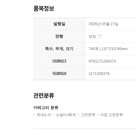
품목정보
발행일
2026년 05월 27일
판형
양장
쪽수, 무게, 크기
740쪽 | 137*210*40mm
ISBN13
9791171259373
ISBN10
1171259379
관련분류
카테고리 분류
국내도서
소설/시/희곡
고전문학
서양 고전문학