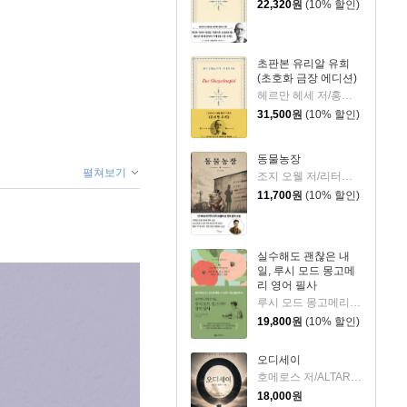
22,320
원
(10% 할인)
초판본 유리알 유희
(초호화 금장 에디션)
헤르만 헤세 저/홍진호 역
31,500
원
(10% 할인)
동물농장
펼쳐보기
조지 오웰 저/리터링크 역
11,700
원
(10% 할인)
실수해도 괜찮은 내
일, 루시 모드 몽고메
리 영어 필사
루시 모드 몽고메리 저/이루리 편역
19,800
원
(10% 할인)
오디세이
호메로스 저/ALTARI LAB 편
18,000
원