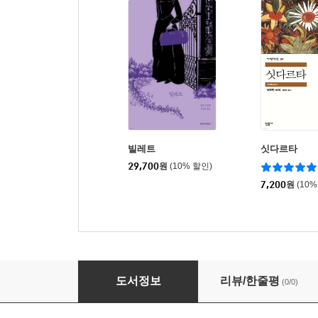
빌레트
싯다르타
29,700
원
(10% 할인)
7,200
원
(10%
와일드펠 홀의 세입자
도서정보
리뷰/한줄평
(0/0)