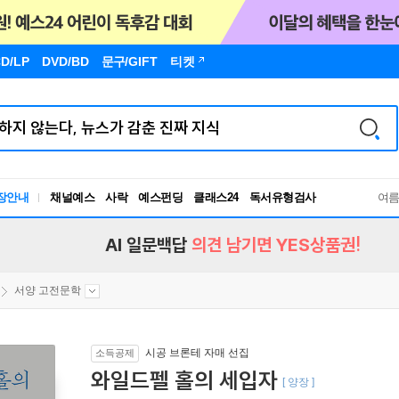
D/LP
DVD/BD
문구
/GIFT
티켓
독서유형검사
장안내
채널예스
사락
예스펀딩
클래스24
여
RBTI Lab
독서유형검사
AI 일문백답
의견 남기면 YES상품권!
서양 고전문학
시공 브론테 자매 선집
소득공제
와일드펠 홀의 세입자
[ 양장 ]