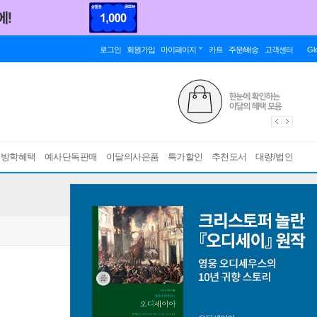
로그인
회원가입
마이페이지
카트
주문/배송
고객센터
Gl
름방학혜택
예사단독판매
이달의사은품
특가할인
추천도서
대량/법인