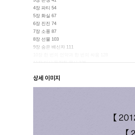
4장 파티 54
5장 화실 67
6장 진진 74
7장 소풍 87
8장 선물 103
9장 숨은 배신자 111
10장 한 번의 언약과 한 번의 싸움 128
11장 다시 등장한 목사 136
12장 둘만의 대화와 어떤 발견 144
상세 이미지
13장 의무로의 복귀 159
14장 폭행 166
15장 만남과 그 결과 176
16장 경험의 경고 188
17장 추가 경고 207
18장 작은 초상화 220
19장 어떤 사건 238