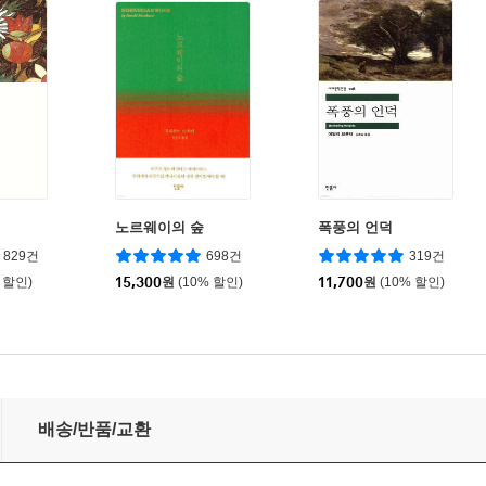
노르웨이의 숲
폭풍의 언덕
829건
698건
319건
 할인)
15,300
원
(10% 할인)
11,700
원
(10% 할인)
배송/반품/교환