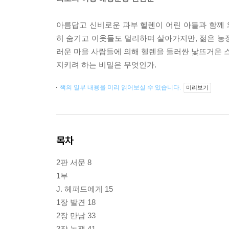
아름답고 신비로운 과부 헬렌이 어린 아들과 함께
히 숨기고 이웃들도 멀리하며 살아가지만, 젊은 농
러운 마을 사람들에 의해 헬렌을 둘러싼 낯뜨거운 스
지키려 하는 비밀은 무엇인가.
책의 일부 내용을 미리 읽어보실 수 있습니다.
미리보기
목차
2판 서문 8
1부
J. 헤퍼드에게 15
1장 발견 18
2장 만남 33
3장 논쟁 41