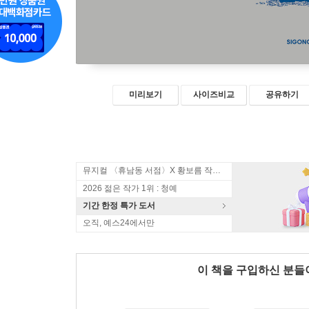
미리보기
사이즈비교
공유하기
뮤지컬 〈휴남동 서점〉X 황보름 작가 북토크
2026 젊은 작가 1위 : 청예
기간 한정 특가 도서
오직, 예스24에서만
이 책을 구입하신 분