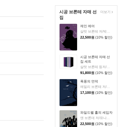
시공 브론테 자매 선
더보기
집
제인 에어
샬럿 브론테 저/박산호 역
22,500
원
(10% 할인)
시공 브론테 자매 선
집 세트
샬럿 브론테 등저/박산호 등역
91,800
원
(10% 할인)
폭풍의 언덕
에밀리 브론테 저/고정아 역
17,100
원
(10% 할인)
와일드펠 홀의 세입자
앤 브론데 저/유나영 역
22,500
원
(10% 할인)