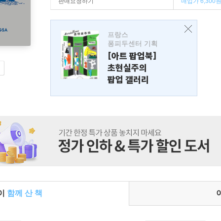
판매요청하기
매입가 6,300
프랑스
퐁피두센터 기획
[아트 팝업북]
초현실주의
팝업 갤러리
들이
함께 산 책