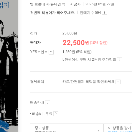
앤 브론테
저/
유나영
역
시공사
2026년 05월 27일
첫번째 리뷰어가 되어주세요.
판매지수 594
정가
25,000원
22,500
원
판매가
(10% 할인)
YES포인트
1,250원 (5% 적립)
5만원이상 구매 시 2천원 추가적립
결제혜택
카드/간편결제 혜택을 확인하세요
배송안내
배송비 : 무료
중고상품
이 상품을 팔기