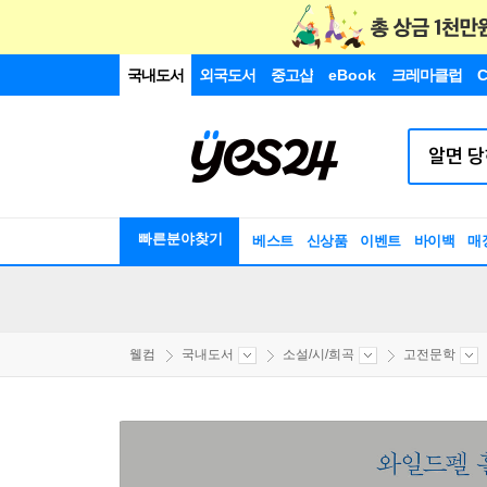
국내도서
외국도서
중고샵
eBook
크레마클럽
C
빠른분야찾기
베스트
신상품
이벤트
바이백
매
웰컴
국내도서
소설/시/희곡
고전문학