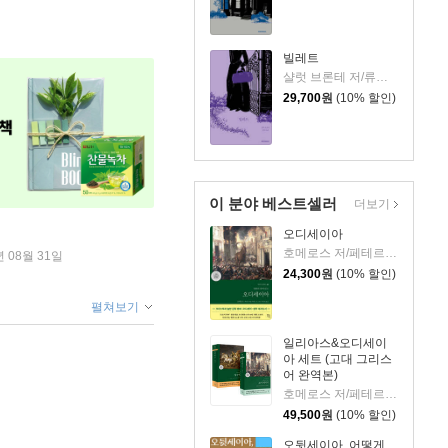
빌레트
샬럿 브론테 저/류경희 역
29,700
원
(10% 할인)
이 분야 베스트셀러
더보기
오디세이아
호메로스 저/페테르 파울 루벤스 그림/박문재 역
년 08월 31일
24,300
원
(10% 할인)
펼쳐보기
일리아스&오디세이
아 세트 (고대 그리스
어 완역본)
호메로스 저/페테르 파울 루벤스 그림/박문재 역
49,500
원
(10% 할인)
오뒷세이아, 어떻게