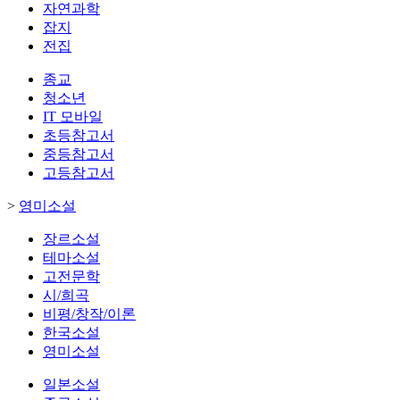
자연과학
잡지
전집
종교
청소년
IT 모바일
초등참고서
중등참고서
고등참고서
>
영미소설
장르소설
테마소설
고전문학
시/희곡
비평/창작/이론
한국소설
영미소설
일본소설