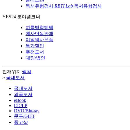
독서유형검사
RBTI Lab
독서유형검사
YES24 분야별코너
여름방학혜택
예사단독판매
이달의사은품
특가할인
추천도서
대량/법인
현재위치
웰컴
>
국내도서
국내도서
외국도서
eBook
CD/LP
DVD/Blu-ray
문구/GIFT
중고샵