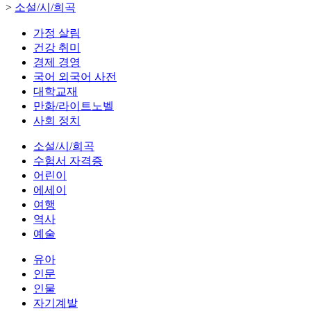
>
소설/시/희곡
가정 살림
건강 취미
경제 경영
국어 외국어 사전
대학교재
만화/라이트노벨
사회 정치
소설/시/희곡
수험서 자격증
어린이
에세이
여행
역사
예술
유아
인문
인물
자기계발