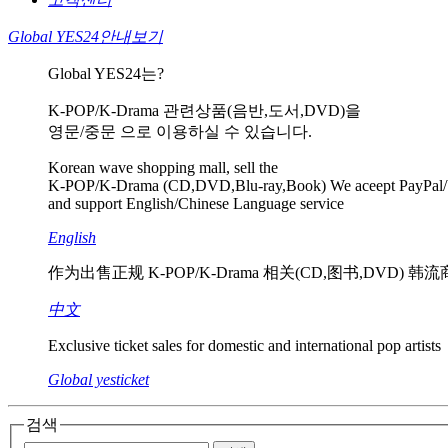
Global YES24
안내보기
Global YES24는?
K-POP/K-Drama 관련상품(음반,도서,DVD)을
영문/중문 으로 이용하실 수 있습니다.
Korean wave shopping mall, sell the
K-POP/K-Drama (CD,DVD,Blu-ray,Book) We aceept PayPal/
and support English/Chinese Language service
English
作为出售正规 K-POP/K-Drama 相关(CD,图书,DVD)
中文
Exclusive ticket sales for domestic and international pop artists
Global yesticket
검색