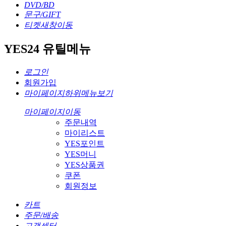
DVD/BD
문구
/GIFT
티켓
새창이동
YES24 유틸메뉴
로그인
회원가입
마이페이지
하위메뉴보기
마이페이지
이동
주문내역
마이리스트
YES포인트
YES머니
YES상품권
쿠폰
회원정보
카트
주문/배송
고객센터