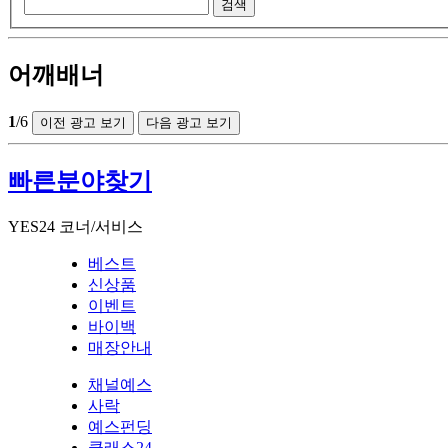
검색
어깨배너
1
/6
이전 광고 보기
다음 광고 보기
빠른분야찾기
YES24 코너/서비스
베스트
신상품
이벤트
바이백
매장안내
채널예스
사락
예스펀딩
클래스24