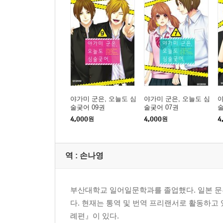
야가미 군은, 오늘도 심
야가미 군은, 오늘도 심
야
술궂어 09권
술궂어 07권
술
4,000
원
4,000
원
4
역 :
손나영
부산대학교 일어일문학과를 졸업했다. 일본 
다. 현재는 통역 및 번역 프리랜서로 활동하고 
례편』이 있다.