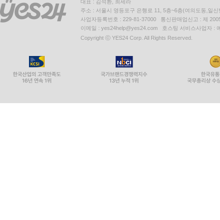
대표 : 김석환, 최세라
주소 : 서울시 영등포구 은행로 11, 5층~6층(여의도동,일신
사업자등록번호 : 229-81-37000 통신판매업신고 : 제 200
이메일 : yes24help@yes24.com 호스팅 서비스사업자 :
Copyright ⓒ YES24 Corp. All Rights Reserved.