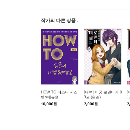
작가의 다른 상품
HOW TO 디즈니 시스
[대여] 미궁 로맨티카 0
[
템&매뉴얼
3권 (완결)
1
10,000
원
2,000
원
2