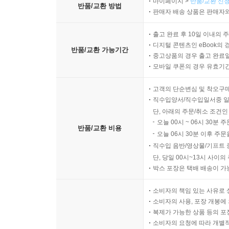
마이페이지 >
반품/교환 신청
반품/교환 방법
판매자 배송 상품은 판매자와
출고 완료 후 10일 이내의 
디지털 콘텐츠인 eBook의 
반품/교환 가능기간
중고상품의 경우 출고 완료일
모바일 쿠폰의 경우 유효기간(
고객의 단순변심 및 착오구
직수입양서/직수입일서중 일
단, 아래의 주문/취소 조건인
오늘 00시 ~ 06시 30분 
반품/교환 비용
오늘 06시 30분 이후 주문
직수입 음반/영상물/기프트 
단, 당일 00시~13시 사이
박스 포장은 택배 배송이 가
소비자의 책임 있는 사유로 
소비자의 사용, 포장 개봉에 
복제가 가능한 상품 등의 포장을 
소비자의 요청에 따라 개별