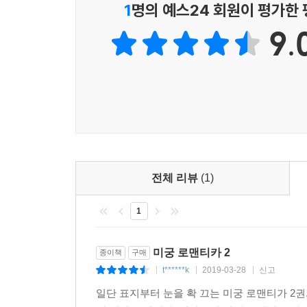
1
명의 예스24 회원이 평가한
9.
전체 리뷰
(1)
1
미궁 로맨티카 2
종이책
구매
t******k
2019-03-28
신고
|
|
|
일단 표지부터 눈을 확 끄는 미궁 로맨티가 2