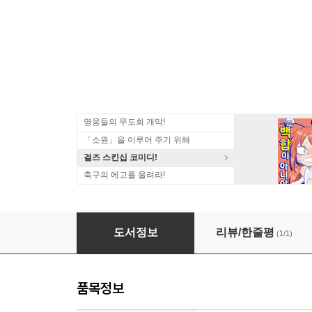
영웅들의 무도회 개막!
「소원」을 이루어 주기 위해
걸즈 스킨십 코미디!
축구의 에고를 울려라!
[대여] 미궁 로맨티카 02권
도서정보
리뷰/한줄평
(1/1)
품목정보