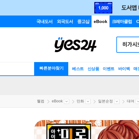
국내도서
외국도서
중고샵
eBook
크레마클럽
C
빠른분야찾기
베스트
신상품
이벤트
바이백
매
웰컴
eBook
만화
일본순정
대여