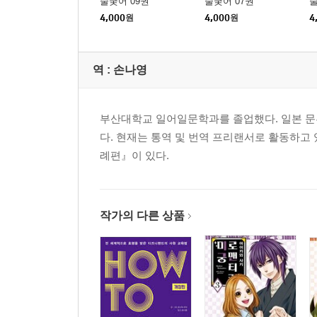
술궂어 09권
술궂어 07권
술
4,000
원
4,000
원
4
역 :
손나영
부산대학교 일어일문학과를 졸업했다. 일본 
다. 현재는 통역 및 번역 프리랜서로 활동하고 
례편』이 있다.
작가의 다른 상품