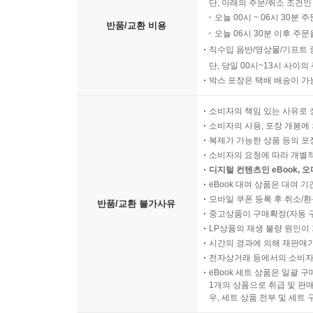
단, 아래의 주문/취소 조건인
오늘 00시 ~ 06시 30분 
반품/교환 비용
오늘 06시 30분 이후 주문
직수입 음반/영상물/기프트 
단, 당일 00시~13시 사이
박스 포장은 택배 배송이 가
소비자의 책임 있는 사유로 
소비자의 사용, 포장 개봉에 
복제가 가능한 상품 등의 포장을 
소비자의 요청에 따라 개별
디지털 컨텐츠인 eBook, 
eBook 대여 상품은 대여 기
모바일 쿠폰 등록 후 취소/환
반품/교환 불가사유
중고상품이 구매확정(자동 
LP상품의 재생 불량 원인이 기
시간의 경과에 의해 재판매가
전자상거래 등에서의 소비자
eBook 세트 상품은 일괄 
1개의 상품으로 취급 및 판매
우, 세트 상품 전부 및 세트