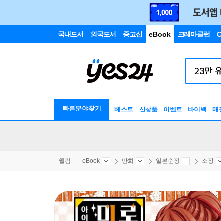
국내도서
외국도서
중고샵
eBook
크레마클럽
C
빠른분야찾기
베스트
신상품
이벤트
바이백
매
웰컴
eBook
만화
일본순정
소장