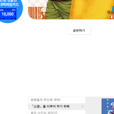
공유하기
영웅들의 무도회 개막!
「소원」을 이루어 주기 위해
걸즈 스킨십 코미디!