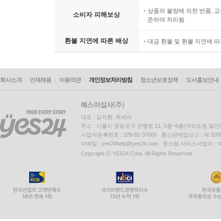
상품의 불량에 의한 반품, 교
소비자 피해보상
준하여 처리됨
환불 지연에 따른 배상
대금 환불 및 환불 지연에 
회사소개
인재채용
이용약관
개인정보처리방침
청소년보호정책
도서홍보안내
대표 : 김석환, 최세라
주소 : 서울시 영등포구 은행로 11, 5층~6층(여의도동,일신
사업자등록번호 : 229-81-37000 통신판매업신고 : 제 200
이메일 : yes24help@yes24.com 호스팅 서비스사업자 :
Copyright ⓒ YES24 Corp. All Rights Reserved.