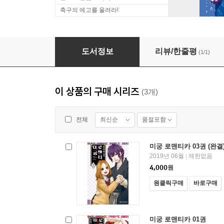
축구의 에고를 울려라!
미궁 로맨티카 02권
도서정보
리뷰/한줄평
(1/1)
이 상품의 구매 시리즈
(3개)
최신순
품절포함
전체
미궁 로맨티카 03권 (완결
2019년 06월
제한없음
|
4,000
원
원클릭구매
바로구매
미궁 로맨티카 01권