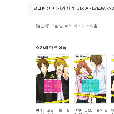
글그림 :
아이카와 사키
(Saki Aikawa,あ
[출간작] 오늘 밤, 너와 키스의 서약을
작가의 다른 상품
야가미 군은, 오늘도 심
야가미 군은, 오늘도 심
야