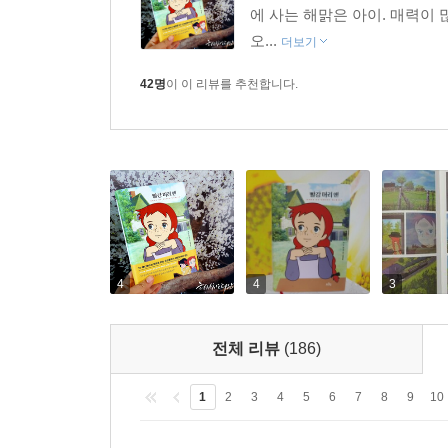
에 사는 해맑은 아이. 매력이 
오...
더보기
42명
이 이 리뷰를 추천합니다.
4
4
3
전체 리뷰
(186)
1
2
3
4
5
6
7
8
9
10