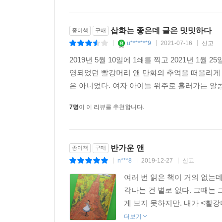
삽화는 좋은데 글은 밋밋하다
종이책
구매
u*******9
2021-07-16
신고
|
|
|
2019년 5월 10일에 1쇄를 찍고 2021년 1월
영되었던 빨강머리 앤 만화의 추억을 떠올리게 
은 아니었다. 여자 아이들 위주로 흘러가는 알
7명
이 이 리뷰를 추천합니다.
반가운 앤
종이책
구매
n***8
2019-12-27
신고
|
|
|
여러 번 읽은 책이 거의 없는데
각나는 건 별로 없다. 그때는 
게 보지 못하지만. 내가 <빨강
더보기