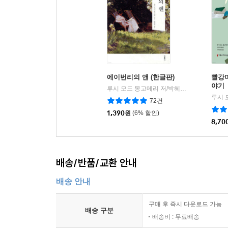
에이번리의 앤 (한글판)
빨강머
야기
루시 모드 몽고메리 저/박혜원 역
더클래식
|
72건
1,390
원
(6% 할인)
8,70
배송/반품/교환 안내
배송 안내
구매 후 즉시 다운로드 가능
배송 구분
배송비 : 무료배송