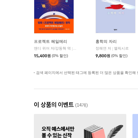
프로젝트 헤일메리
홍학의 자리
앤디 위어 저/강동혁 역
알에이치코리아(RHK)
정해연 저
엘릭시르
|
|
15,400
원
(0% 할인)
9,800
원
(0% 할인)
검색 페이지에서 선택된 태그에 등록된 더 많은 상품을 확인해 
이 상품의 이벤트
(14개)