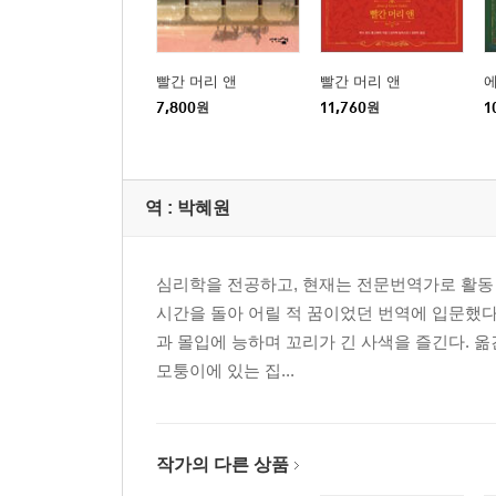
빨간 머리 앤
빨간 머리 앤
7,800
원
11,760
원
1
역 :
박혜원
심리학을 전공하고, 현재는 전문번역가로 활동
시간을 돌아 어릴 적 꿈이었던 번역에 입문했
과 몰입에 능하며 꼬리가 긴 사색을 즐긴다. 옮긴 
모퉁이에 있는 집...
작가의 다른 상품