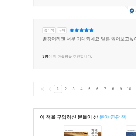
종이책
구매
빨강머리앤 너무 기대되네요 얼른 읽어보고싶
3명
이 이 한줄평을 추천합니다.
1
2
3
4
5
6
7
8
9
10
이 책을 구입하신 분들이 산
분야 연관 책