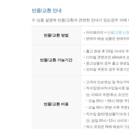
반품/교환 안내
※ 상품 설명에 반품/교환과 관련한 안내가 있는경우 아래 
마이페이지 >
반품/교환 신청
반품/교환 방법
판매자 배송 상품은 판매자와
출고 완료 후 10일 이내의 
디지털 콘텐츠인 eBook의 
반품/교환 가능기간
중고상품의 경우 출고 완료일
모바일 쿠폰의 경우 유효기간(
고객의 단순변심 및 착오구
직수입양서/직수입일서중 일
단, 아래의 주문/취소 조건인
오늘 00시 ~ 06시 30분 
반품/교환 비용
오늘 06시 30분 이후 주문
직수입 음반/영상물/기프트 
단, 당일 00시~13시 사이
박스 포장은 택배 배송이 가