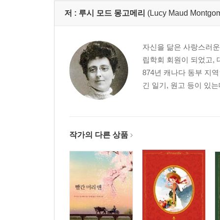
29장 앤의 삶에 획기적인 사건이 일어나다
저 :
루시 모드 몽고메리
(Lucy Maud Montgom
30장 퀸스 입시 준비반이 만들어지다
31장 개울과 강이 만나는 곳에서
32장 합격자 명단이 발표되다
자신을 닮은 사랑스러운 
33장 호텔 발표회
립학회 회원이 되었고, 
34장 퀸스의 여학생
874년 캐나다 동부 지
35장 퀸스에서 보낸 겨울
긴 일기, 원고 등이 있는
36장 꿈과 영광
37장 죽음이라는 이름의 신
38장 길모퉁이에서
작가의 다른 상품
작품 해설
작가 연보