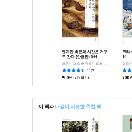
벤자민 버튼의 시간은 거꾸
크리스
로 간다 (한글판) 044
10
프랜시스 스콧 피츠제럴드 저/허윤정 역
찰스 
미
|
44건
900
원
(9% 할인)
900
이 책과
내용이 비슷한 추천 책