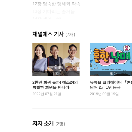
12장 엄숙한 맹세와 약속
13장 기다리는 즐거움
14장 앤의 고백
15장 학교에서 일어난 대소동
채널예스 기사
16장 다이애나를 초대했지만 비극으로 끝나다
(7개)
17장 인생의 새로운 재미
18장 앤이 생명을 구하다
19장 발표회와 불행한 사건 그리고 고백
20장 지나친 상상력
21장 맛의 신기원
읽다
읽다
22장 앤이 목사관에 초대받다
2천만 회원 돌파! 예스24의
유튜브 크리에이터 『흔
특별한 회원을 만나다
남매 2』 1위 등극
23장 자존심을 지키려다 슬픔에 빠지다
2022년 07월 21일
2019년 09월 19일
24장 스테이시 선생님과 학생들이 발표회를 계획
25장 매슈가 퍼프 소매를 고집하다
26장 이야기 클럽을 만들다
27장 허영심과 마음의 고통
저자 소개
(2명)
28장 불쌍한 백합 아가씨