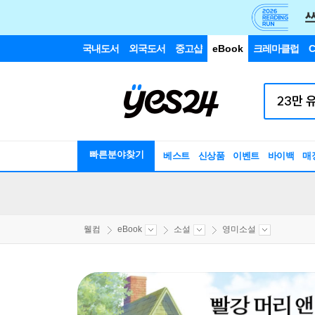
국내도서
외국도서
중고샵
eBook
크레마클럽
C
빠른분야찾기
베스트
신상품
이벤트
바이백
매
웰컴
eBook
소설
영미소설