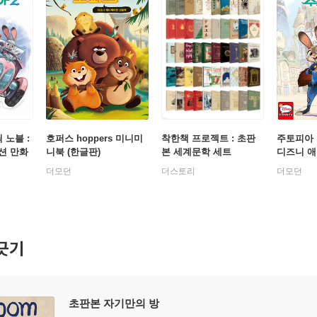
 노블 :
호퍼스 hoppers 미니미
착한책 프로젝트 : 초판
주토피아 
션 만화
니북 (한글판)
본 세계문학 세트
디즈니 
(한글판)
더모던
더스토리
더모던
긋기
초판본 자기만의 방