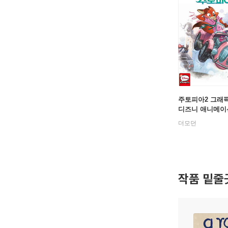
주토피아2 그래픽
디즈니 애니메이
(한글판)
더모던
작품 밑줄