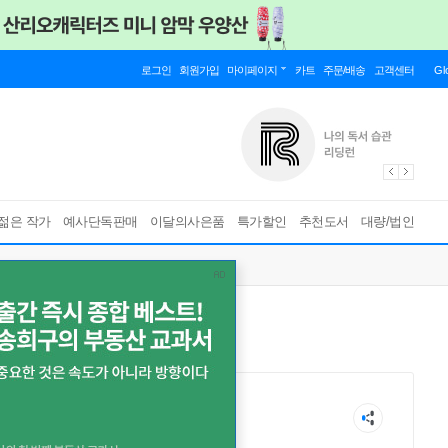
로그인
회원가입
마이페이지
카트
주문/배송
고객센터
Gl
젊은 작가
예사단독판매
이달의사은품
특가할인
추천도서
대량/법인