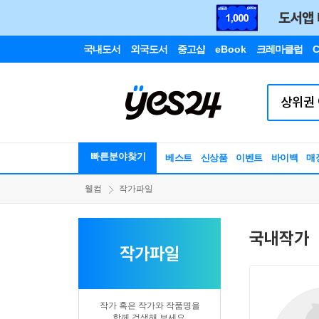
국내도서
외국도서
중고샵
eBook
크레마클럽
C
빠른분야찾기
베스트
신상품
이벤트
바이백
매
웰컴
작가파일
국내작가
작가파일
작가 혹은 작가와 작품명을
함께 검색해 보세요.