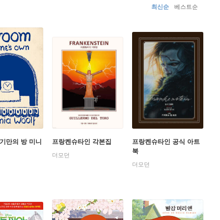
최신순
베스트순
기만의 방 미니
프랑켄슈타인 각본집
프랑켄슈타인 공식 아트
북
더모던
더모던