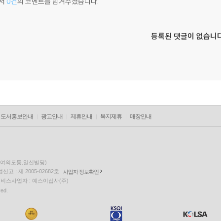
서
0건
의 코멘트를 남겨주셨습니다.
등록된 댓글이 없습니다
도서홍보안내
광고안내
제휴안내
복지제휴
매장안내
층(여의도동,일신빌딩)
고 : 제 2005-02682호
사업자 정보확인
팅 서비스사업자 : 예스이십사(주)
ved.