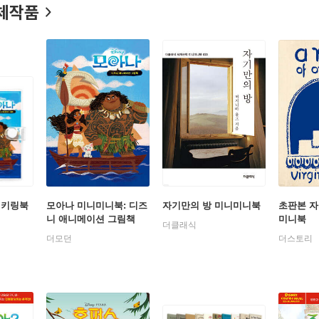
체작품
 키링북
모아나 미니미니북: 디즈
자기만의 방 미니미니북
초판본 자
니 애니메이션 그림책
미니북
더클래식
(한글판)
더모던
더스토리