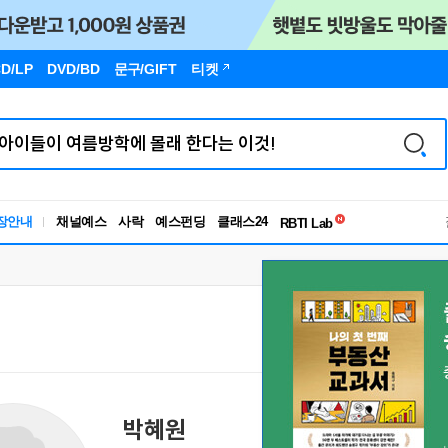
D/LP
DVD/BD
문구
/GIFT
티켓
독서유형검사
장안내
채널예스
사락
예스펀딩
클래스24
RBTI Lab
독서유형검사
박혜원