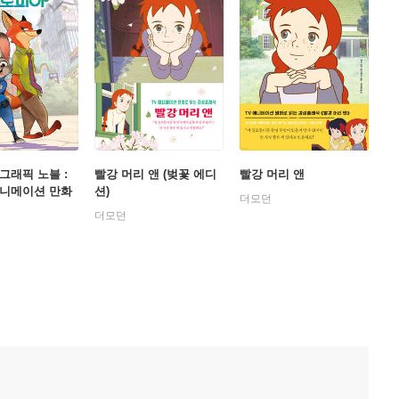
그래픽 노블 :
빨강 머리 앤 (벚꽃 에디
빨강 머리 앤
애니메이션 만화
션)
더모던
더모던