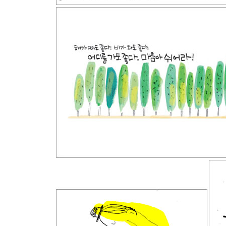
지금 행복하라
웃음의 미학…170 / 희망의 파랑새…172 / Be hap
184 / 별…186 / 지금이라는 의미…188 / 행복의 
아래서…198 / 걷다 보면…201 / 작고 소중한 일상
언제나 네 편…214