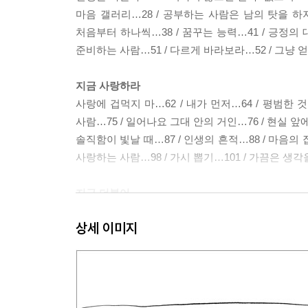
마음 갤러리…28 / 공부하는 사람은 남의 탓을 하지 
처음부터 하나씩…38 / 꿈꾸는 능력…41 / 긍정의 
준비하는 사람…51 / 다르게 바라보라…52 / 그냥 
지금 사랑하라
사랑에 겁먹지 마…62 / 내가 먼저…64 / 평범한 것
사람…75 / 일어나요 그대 안의 거인…76 / 현실 앞
솔직함이 빛날 때…87 / 인생의 흔적…88 / 마음의 집
사랑하는 사람…98 / 가시 뽑기…101 / 가끔은 생각
지금 더불어
함께 가라…112 / 진정한 부자…114 / 감사의 마음을
상세 이미지
삶…129 / 때로 어둠 속에서 사막을 건너는 그대에게…
보이지 않는 것들…141 / 소박함에 대하여…144 / 
마음열기…154 / 어느 추운 날…156 / 세상을 보는 
다르다고 틀린 것은 아니다…166