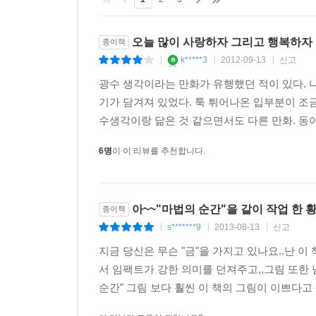
오늘 많이 사랑하자 그리고 행복하자
종이책
k*****3
2012-09-13
신고
|
|
|
광수 생각이라는 만화가 유행했던 적이 있다. 나
기가 담겨져 있었다. 툭 튀어나온 입부분이 조
수생각이랑 닮은 것 같으면서도 다른 만화. 동아
6명
이 이 리뷰를 추천합니다.
아~~"마법의 순간"을 같이 작업 한
종이책
s*******9
2013-08-13
신고
|
|
|
지금 당신은 무슨 "금"을 가지고 있나요..난 
서 임팩트가 강한 의미를 던져주고,,그림 또한 
순간" 그림 보다 훨씬 이 책의 그림이 이쁘다고