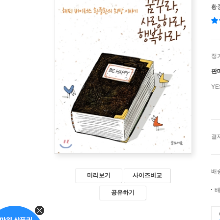
황
정
판
Y
결
배
미리보기
사이즈비교
배
공유하기