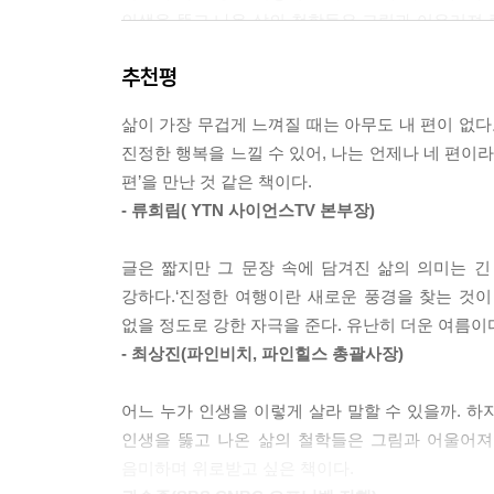
인생을 뚫고 나온 삶의 철학들은 그림과 어우러져 큰
장씩 음미하며 위로받고 싶은 책이다.
추천평
‘지금’ 이 순간이 어렵고 힘이 들지라도, ‘지금’ 
이루어지고, 행복한 나를 발견할 수 있을 것이다. 이
삶이 가장 무겁게 느껴질 때는 아무도 내 편이 없다고
또한 나를 무너뜨리는 현실에 좌절하지 말고, 나를 지
진정한 행복을 느낄 수 있어, 나는 언제나 네 편이
될 수 있었으면 하는 바람이다.
편’을 만난 것 같은 책이다.
- 류희림( YTN 사이언스TV 본부장)
‘나는 언제나 네 편’카튜니스트가 전하는 희망의 메
삶의 철학이 담긴, 짧지만 긴 여운으로 남는 마음글
글은 짧지만 그 문장 속에 담겨진 삶의 의미는 
강하다.‘진정한 여행이란 새로운 풍경을 찾는 것이
황중환은 머릿속이 온통 그림그리기는 것으로 꽉
없을 정도로 강한 자극을 준다. 유난히 더운 여름이다
보고 싶다는 꿈을 꾸며 살았다. 그의 어린 시절도 
- 최상진(파인비치, 파인힐스 총괄사장)
자신을 세우고, 재능을 갈고 닦았다. 지나
것이었기에‘절망’과‘포기’보다는‘희망’과‘도전’
어느 누가 인생을 이렇게 살라 말할 수 있을까. 하
그러다 동아일보에 카툰을 그리는 작가가 되어 1999
인생을 뚫고 나온 삶의 철학들은 그림과 어울어져 
이 책은 그동안 그가 작업해온 카툰의 연장이다
음미하며 위로받고 싶은 책이다.
사람으로서 하고픈 주제를 함께 모았다. 한마디로