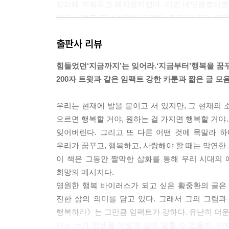
갈피에 끼워두고 애지중지했다. 이런 네잎클로버를 
이 아니었고 그냥 풀잎이 되었다. 조금 더 자라 
었다. 어쩌다 내게 와줄지도 모르는 행운을 바라며
출판사 리뷰
다.
세잎클로버는 우리 주위에서 아주 흔하게 찾을 수 있
힘들었던‘지금까지’는 잊어라.‘지금부터’행복을 꿈
닐까. 당연해 보이는 일상의 모습들이 진정한 기적이고 
200자 트윗과 같은 임팩트 강한 카툰과 짧은 글 모
네가 태어날 때 넌 울었지만, 사람들은 모두 기뻐했다
우리는 현재에 발을 붙이고 서 있지만, 그 현재의 
어디에 있든, 무엇을 하든, 언제나 너를 응원하는 
오르면 행복할 거야, 원하는 걸 가지면 행복할 거야…
전해주기를….
잊어버린다. 그리고 또 다른 어떤 것에 목말라 
우리가 꿈꾸고, 행복하고, 사랑해야 할 때는 막연한 
---p.216
이 책은 그동안 짤막한 삽화를 통해 우리 시대의
희망의 메시지다.
영원한 행복 바이러스가 되고 싶은 황중환의 글은 
진한 삶의 의미를 담고 있다. 그래서 그의 그림과
행복하라》는 그만큼 임팩트가 강하다. 유난히 더운 
어느 누가 인생을 이렇게 살라 말할 수 있을까. 하