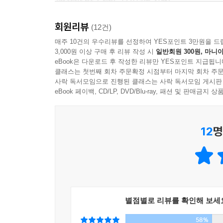
곽수종(SBS CNBC 오프닝벨 진행)
주저앉은 사람들에게, 오늘의 삶이 무겁게만 느껴
내일로 걸어갈 것을 권한다. 그대 지금 꿈꾸고, 사랑
회원리뷰
(12건)
매주 10건의 우수리뷰를 선정하여 YES포인트 3만원을 드
3,000원 이상 구매 후 리뷰 작성 시
일반회원 300원, 마니아
eBook은 다운로드 후 작성한 리뷰만 YES포인트 지급됩니
클래스는 첫번째 회차 주문확정 시점부터 마지막 회차 주문
사락 독서모임으로 진행된 클래스는 사락 독서모임 게시판
eBook 페이백, CD/LP, DVD/Blu-ray, 패션 및 판매금
12
명
별점별로 리뷰를 확인해 보세
58%