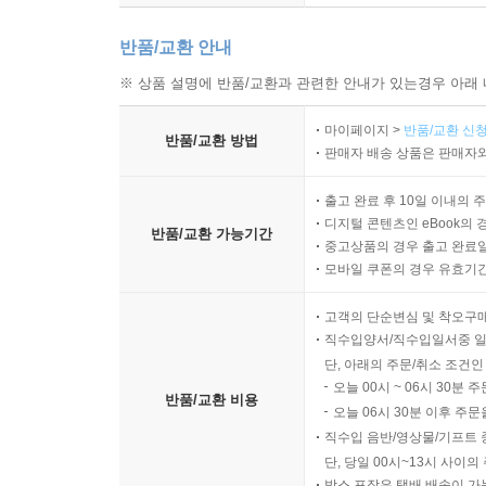
반품/교환 안내
※ 상품 설명에 반품/교환과 관련한 안내가 있는경우 아래 
마이페이지 >
반품/교환 신청
반품/교환 방법
판매자 배송 상품은 판매자와
출고 완료 후 10일 이내의 
디지털 콘텐츠인 eBook의 
반품/교환 가능기간
중고상품의 경우 출고 완료일
모바일 쿠폰의 경우 유효기간(
고객의 단순변심 및 착오구
직수입양서/직수입일서중 일
단, 아래의 주문/취소 조건인
오늘 00시 ~ 06시 30분 
반품/교환 비용
오늘 06시 30분 이후 주문
직수입 음반/영상물/기프트 
단, 당일 00시~13시 사이
박스 포장은 택배 배송이 가