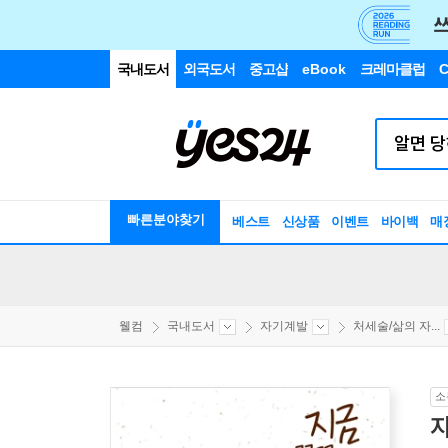
국내도서
외국도서
중고샵
eBook
크레마클럽
C
빠른분야찾기
베스트
신상품
이벤트
바이백
매
웰컴
국내도서
자기계발
처세술/삶의 자...
소
지