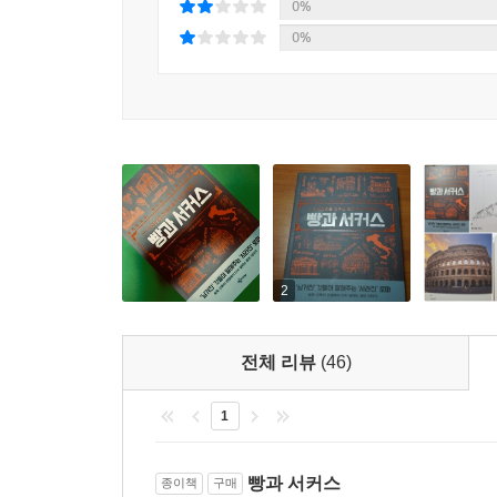
이 책에서 다루는 고대 로마에 관한 세계 유산은 약
0%
채석장으로 전락한 인위적 파괴 그리고 자연재해를
0%
고대 로마와 관계가 있는 세계 유산 66건은 이탈리
에스파냐, 터키, 이스라엘, 프랑스, 튀니지 등으로 
지역에도 많은 로마 유산이 남아 있다.
그런데 로마제국 멸망 이후의 상황에 따라 오히
흥미롭다. ‘로마제국 멸망 이후의 상황’이 무엇인지 
Cowper, 1731~1800)는 “신은 시골을 만들
넘는 최초의 근대 산업도시를 선보인 이래 인구 10
2,000년 전에 인구 100만의 대도시를 운영하고 
2
번영의 근간인가, 타락의 원흉인가
전체 리뷰
(46)
『빵과 서커스』는 고대 로마제국의 흥망성쇠를 로마
접목시켜 로마를 토목·건축의 관점에서 접근한다.
1
사이에서 유형의 증거를 찾아내고자 시도하고 있다
경기장, 공공 욕장과 종교 시설 등의 형태가 남아
빵과 서커스
종이책
구매
책이다. 기존에는 생각하지 못한 방식으로 로마의 