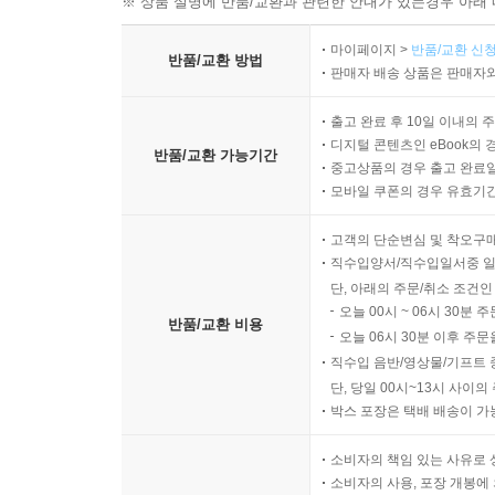
※ 상품 설명에 반품/교환과 관련한 안내가 있는경우 아래 
마이페이지 >
반품/교환 신청
반품/교환 방법
판매자 배송 상품은 판매자와
출고 완료 후 10일 이내의 
디지털 콘텐츠인 eBook의 
반품/교환 가능기간
중고상품의 경우 출고 완료일
모바일 쿠폰의 경우 유효기간(
고객의 단순변심 및 착오구
직수입양서/직수입일서중 일
단, 아래의 주문/취소 조건인
오늘 00시 ~ 06시 30분 
반품/교환 비용
오늘 06시 30분 이후 주문
직수입 음반/영상물/기프트 
단, 당일 00시~13시 사이
박스 포장은 택배 배송이 가
소비자의 책임 있는 사유로 
소비자의 사용, 포장 개봉에 