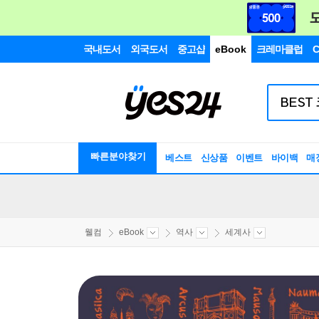
국내도서
외국도서
중고샵
eBook
크레마클럽
C
빠른분야찾기
베스트
신상품
이벤트
바이백
매
웰컴
eBook
역사
세계사