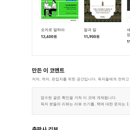
제7장 시민의 교양
리브라리움, 지식의 보고
비블리오테카 바티칸, 영광의 계승
숫자로 말하라
말과 칼
세
없
12,600
원
11,900
원
1
제8장 영원할 것만 같던 제국
제국 유지의 조건
동경의 땅
왼손으로 잘라낸 오른손
만든 이 코멘트
로마가 남긴 것들
저자, 역자, 편집자를 위한 공간입니다. 독자들에게 전하고
나오며 카이사르의 것과 신의 것
접수된 글은 확인을 거쳐 이 곳에 게재됩니다.
독자 분들의 리뷰는 리뷰 쓰기를, 책에 대한 문의는 1:
참고 문헌
로마 연표
찾아보기
출판사 리뷰