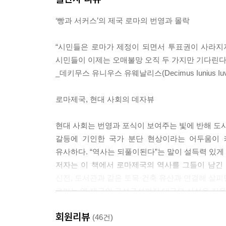
‘빵과 서커스’의 제국 로마의 번영과 몰락
“시민들은 로마가 제정이 되면서 투표권이 사라지
시민들이 이제는 오매불망 오직 두 가지만 기다린다.
_데키무스 유니우스 유웨날리스(Decimus Iunius Iuvena
로마제국, 현대 사회의 데자뷰
현대 사회는 번영과 포식이 보여주는 빛에 반해 도시로
갈등에 기인한 국가 분단 현상이라는 어두움이 커
유사하다. “역사는 되풀이된다”는 말이 설득력 있게 다
저자는 이 책에서 로마제국의 역사를 그들이 남긴 성벽
신전, 도서관과 같은 토목·건축 유산과 연결해 살피
로마는 왜 제국의 구석구석까지 대규모 시설을 지을
로마의 스승이라 불리던 그리스는 왜 그러지 못했을
회원리뷰
『로마제국 쇠망사(The History of the Decline an
(46건)