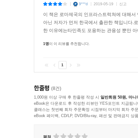
9***d
2019-05-19
신고
|
|
|
물건이 그 사람을 말해주듯이 유산이 그 나라를 말
이 책은 로마제국의 인프라스트럭쳐에 대해서 
지식의 흔적이 남아 있는 유물들, 문화 정보가 담겨
아닌 저자가 먼저 한국에서 출판한 책입니다.
뜻하는지 알려주는 수도와 가도 등, 로마제국의 영역
한 이유에는타민족도 포용하는 관용성 뿐만 아니
이 책을 통해 로마가 번영할 수 있었던 원인을 그려
같은 기술관리 측면에서 당시 로마가 이뤄낸 위업
1명
이 이 리뷰를 추천합니다.
넘어갔을까?”라는 질문이 맴돌게 된다. 찬란한 
아이러니가 호기심을 자극한다면 이 책이 꽤 흥미롭
1
한줄평
(8건)
1,000원 이상 구매 후 한줄평 작성 시
일반회원 50원, 마니
eBook은 다운로드 후 작성한 리뷰만 YES포인트 지급됩니
클래스는 첫번째 회차 주문확정 시점부터 마지막 회차 주문
eBook 페이백, CD/LP, DVD/Blu-ray, 패션 및 판매금
평점