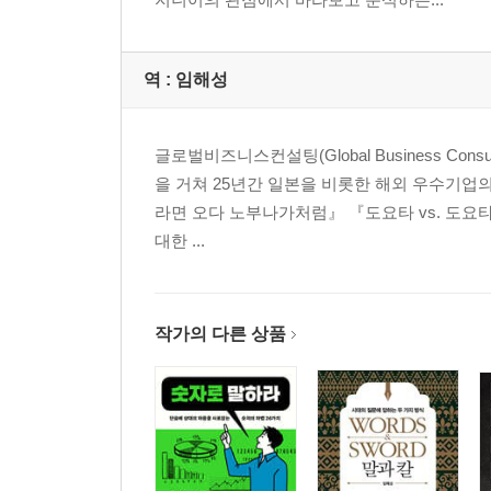
빵과 서커스의 시대
로마의 해도 시스템
배와 항해
역 :
임해성
사라진 공급망
제5장 빵과 서커스 ②: 오락과 휴식
글로벌비즈니스컨설팅(Global Business C
목욕을 사랑한 로마인들
을 거쳐 25년간 일본을 비롯한 해외 우수기업
연극과 무대
라면 오다 노부나가처럼』 『도요타 vs. 도요
검투사의 나라
대한 ...
키르쿠스, 전차의 질주
나우마키아, 로마 최대의 블록버스터
빵과 서커스 그 이후
작가의 다른 상품
제6장 만신전에서 유일신전으로
바뀌어버린 신
로마의 신전
제국 위에 세워지는 교회당
마우솔레움, 신성한 무덤