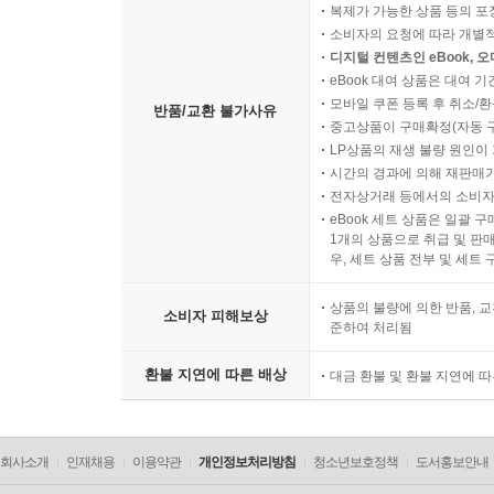
복제가 가능한 상품 등의 포장을 
소비자의 요청에 따라 개별
디지털 컨텐츠인 eBook, 
eBook 대여 상품은 대여 기
모바일 쿠폰 등록 후 취소/환
반품/교환 불가사유
중고상품이 구매확정(자동 
LP상품의 재생 불량 원인이 기
시간의 경과에 의해 재판매가
전자상거래 등에서의 소비자
eBook 세트 상품은 일괄 
1개의 상품으로 취급 및 판매
우, 세트 상품 전부 및 세트
상품의 불량에 의한 반품, 교
소비자 피해보상
준하여 처리됨
환불 지연에 따른 배상
대금 환불 및 환불 지연에 
회사소개
인재채용
이용약관
개인정보처리방침
청소년보호정책
도서홍보안내