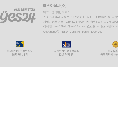
대표 : 김석환, 최세라
주소 : 서울시 영등포구 은행로 11, 5층~6층(여의도동,일신
사업자등록번호 : 229-81-37000 통신판매업신고 : 제 200
이메일 : yes24help@yes24.com 호스팅 서비스사업자 :
Copyright ⓒ YES24 Corp. All Rights Reserved.