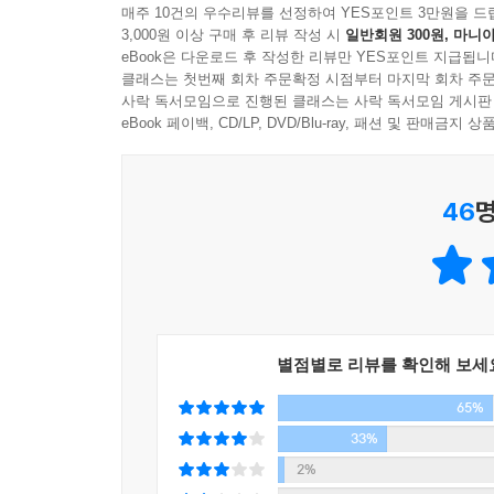
것처럼 로마는 “세계 역사상 인류가 가장 행복한 
매주 10건의 우수리뷰를 선정하여 YES포인트 3만원을 드
3,000원 이상 구매 후 리뷰 작성 시
일반회원 300원, 마니아
출간된 1788년까지 무려 1,300년 동안 로마제국
eBook은 다운로드 후 작성한 리뷰만 YES포인트 지급됩니
오락과 문화를 마음껏 즐길 수 있다. 로마가 제공한 
클래스는 첫번째 회차 주문확정 시점부터 마지막 회차 주문
‘빵과 서커스’는 로마가 시민들에게 제공한 식량(빵
사락 독서모임으로 진행된 클래스는 사락 독서모임 게시판
일찍이 로마의 시인 유웨날리스는 이 때문에 로마 
eBook 페이백, CD/LP, DVD/Blu-ray, 패션 및 판매금
동안이나 대제국은 더 유지됐다. 그 까닭은 무엇이
사람들은 힘들고 귀찮은 일을 싫어하게 된다. 실제
46
명
과소화, 농업 생산 감소 문제가 발생했다. 그 결과
이는 현대 국가들이 겪고 있는 문제와 크게 다르지 
것이다. 하지만 그의 글이 작성된 시점을 기원후
유지됐다.
‘빵과 서커스’, 이른바 ‘포퓰리즘’의 시대에 들어
수도인 로마뿐 아니라 저 멀리 변방의 속주에서도 같
별점별로 리뷰를 확인해 보세
뒤에는 무엇을 남겼을까? 이 같은 의문을 풀어나가고
65%
2,000년을 견뎌낸 로마 유산의 증언들
33%
2%