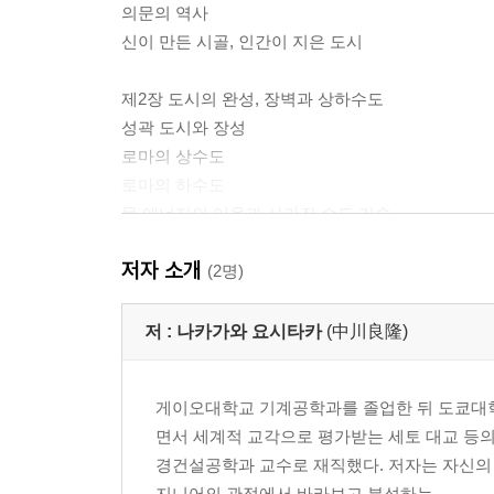
의문의 역사
신이 만든 시골, 인간이 지은 도시
제2장 도시의 완성, 장벽과 상하수도
성곽 도시와 장성
로마의 상수도
로마의 하수도
물 에너지의 이용과 사라진 수도 기술
저자 소개
제3장 모든 길을 통하게 만든 로마 가도
(2명)
로마 이전의 도로 시스템
세계 유산 속 로마 도로
저 :
나카가와 요시타카
(中川良隆)
가도의 자격
로마인들의 여행
게이오대학교 기계공학과를 졸업한 뒤 도쿄대학
영원한 길
면서 세계적 교각으로 평가받는 세토 대교 등의
경건설공학과 교수로 재직했다. 저자는 자신의 
제4장 빵과 서커스 ①: 식량과 바닷길
지니어의 관점에서 바라보고 분석하는...