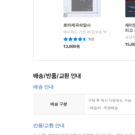
로마제국쇠망사
재미
리고 
에드워드 기번 저/강석승 역
동서문화사
|
성상우
9건
15,0
13,000
원
배송/반품/교환 안내
배송 안내
구매 후 즉시 다운로드 가능
배송 구분
배송비 : 무료배송
반품/교환 안내