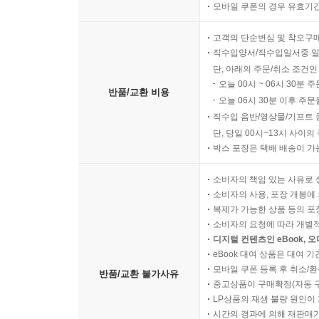
모바일 쿠폰의 경우 유효기간(
고객의 단순변심 및 착오구
직수입양서/직수입일서중 일
단, 아래의 주문/취소 조건인
오늘 00시 ~ 06시 30분 
반품/교환 비용
오늘 06시 30분 이후 주문
직수입 음반/영상물/기프트 
단, 당일 00시~13시 사이
박스 포장은 택배 배송이 가
소비자의 책임 있는 사유로 
소비자의 사용, 포장 개봉에 
복제가 가능한 상품 등의 포장을 
소비자의 요청에 따라 개별
디지털 컨텐츠인 eBook, 
eBook 대여 상품은 대여 기
모바일 쿠폰 등록 후 취소/환
반품/교환 불가사유
중고상품이 구매확정(자동 
LP상품의 재생 불량 원인이 기
시간의 경과에 의해 재판매가