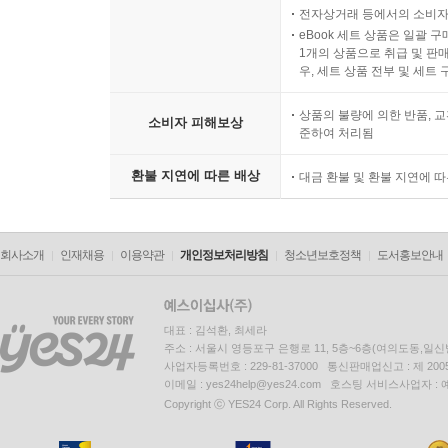
전자상거래 등에서의 소비자
eBook 세트 상품은 일괄 
1개의 상품으로 취급 및 판매
우, 세트 상품 전부 및 세트
상품의 불량에 의한 반품, 교
소비자 피해보상
준하여 처리됨
환불 지연에 따른 배상
대금 환불 및 환불 지연에 
회사소개
인재채용
이용약관
개인정보처리방침
청소년보호정책
도서홍보안내
대표 : 김석환, 최세라
주소 : 서울시 영등포구 은행로 11, 5층~6층(여의도동,일신
사업자등록번호 : 229-81-37000 통신판매업신고 : 제 200
이메일 : yes24help@yes24.com 호스팅 서비스사업자 :
Copyright ⓒ YES24 Corp. All Rights Reserved.