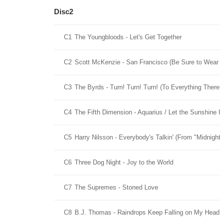
Disc2
C1
The Youngbloods - Let's Get Together
C2
Scott McKenzie - San Francisco (Be Sure to Wear 
C3
The Byrds - Turn! Turn! Turn! (To Everything Ther
C4
The Fifth Dimension - Aquarius / Let the Sunshine 
C5
Harry Nilsson - Everybody's Talkin' (From "Midnig
C6
Three Dog Night - Joy to the World
C7
The Supremes - Stoned Love
C8
B.J. Thomas - Raindrops Keep Falling on My Head