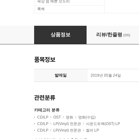
세상 참 예쁜 오드리
룩백
포레스트 검프 영화음악 (Forrest Gump OST) 
상품정보
리뷰/한줄평
(0/0)
품목정보
발매일
2019년 05월 24일
관련분류
카테고리 분류
CD/LP
OST
영화
영화(수입)
CD/LP
LP(Vinyl) 전문관
사운드트랙(OST) LP
CD/LP
LP(Vinyl) 전문관
컬러 LP