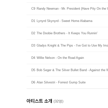
C9
Randy Newman - Mr. President (Have Pity On the
D1
Lynyrd Skynyrd - Sweet Home Alabama
D2
The Doobie Brothers - It Keeps You Runnin'
D3
Gladys Knight & The Pips - I've Got to Use My Ima
D4
Willie Nelson - On the Road Again
D5
Bob Seger & The Silver Bullet Band - Against the 
D6
Alan Silvestri - Forrest Gump Suite
아티스트 소개
(32명)