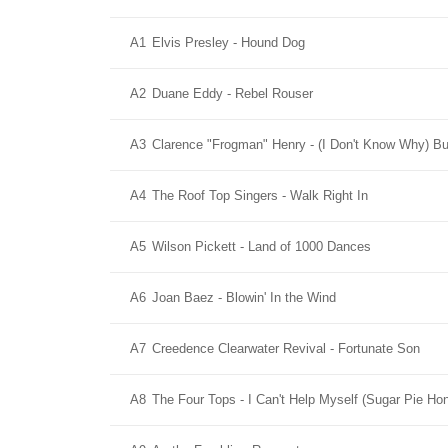
A1
Elvis Presley - Hound Dog
A2
Duane Eddy - Rebel Rouser
A3
Clarence "Frogman" Henry - (I Don't Know Why) Bu
A4
The Roof Top Singers - Walk Right In
A5
Wilson Pickett - Land of 1000 Dances
A6
Joan Baez - Blowin' In the Wind
A7
Creedence Clearwater Revival - Fortunate Son
A8
The Four Tops - I Can't Help Myself (Sugar Pie H