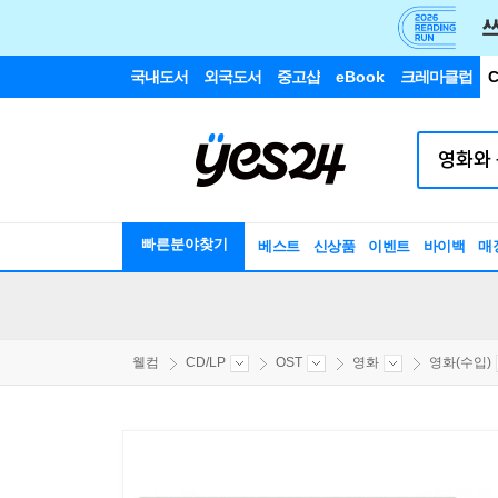
국내도서
외국도서
중고샵
eBook
크레마클럽
C
빠른분야찾기
베스트
신상품
이벤트
바이백
매
웰컴
CD/LP
OST
영화
영화(수입)