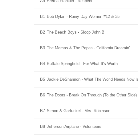
A9
Aretha Franklin - Respect
B1
Bob Dylan - Rainy Day Women #12 & 35
B2
The Beach Boys - Sloop John B.
B3
The Mamas & The Papas - California Dreamin'
B4
Buffalo Springfield - For What It's Worth
B5
Jackie DeShannon - What The World Needs Now I
B6
The Doors - Break On Through (To the Other Side)
B7
Simon & Garfunkel - Mrs. Robinson
B8
Jefferson Airplane - Volunteers