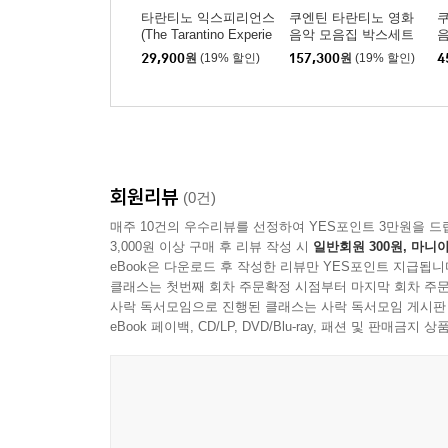
타란티노 익스피리언스
쿠엔틴 타란티노 영화
(The Tarantino Experie
음악 모음집 박스세트
음
nce)
(The Tarantino Experie
E
29,900
원
(19% 할인)
157,300
원
(19% 할인)
4
nce Box Set) [스플래
[
터 컬러 6LP]
P
회원리뷰
(0건)
매주 10건의 우수리뷰를 선정하여 YES포인트 3만원을 드
3,000원 이상 구매 후 리뷰 작성 시
일반회원 300원, 마니아
eBook은 다운로드 후 작성한 리뷰만 YES포인트 지급됩니
클래스는 첫번째 회차 주문확정 시점부터 마지막 회차 주문
사락 독서모임으로 진행된 클래스는 사락 독서모임 게시판
eBook 페이백, CD/LP, DVD/Blu-ray, 패션 및 판매금